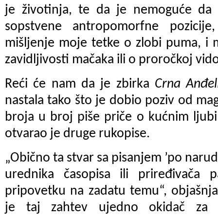
je životinja, te da je nemoguće da 
sopstvene antropomorfne pozicije,
mišljenje moje tetke o zlobi puma, i 
zavidljivosti mačaka ili o proročkoj vido
Reći će nam da je zbirka
Crna Anđel
nastala tako što je dobio poziv od ma
broja u broj piše priče o kućnim ljub
otvarao je druge rukopise.
„Obično ta stvar sa pisanjem ’po narud
urednika časopisa ili priređivača
pripovetku na zadatu temu“, objašnj
je taj zahtev ujedno okidač za 