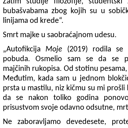
Zatim studije filozofije, studentsk
bubašvabama zbog kojih su u sobičku
linijama od krede“.
Smrt majke u saobraćajnom udesu.
„Autofikcija
Moje
(2019) rodila se 
pobuda. Оsmelio sam se da se po
majčinih rukopisa. Od stotinu pesama
Međutim, kada sam u jednom blokčić
prsta u mastilu, niz kičmu su mi prošli 
da se nakon toliko godina ponovo
prisustvom svoje odavno odsutne, mrt
Ne zaboravljamo devedesete, pro