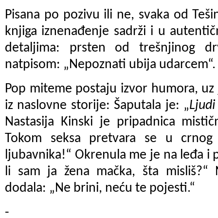
Pisana po pozivu ili ne, svaka od Teš
knjiga iznenađenje sadrži i u autentič
detaljima: prsten od trešnjinog dr
natpisom: „Nepoznati ubija udarcem“.
Pop miteme postaju izvor humora, uz 
iz naslovne storije: Šaputala je: „
Ljud
Nastasija Kinski je pripadnica misti
Tokom seksa pretvara se u crnog 
ljubavnika!“ Okrenula me je na leđa i
li sam ja žena mačka, šta misliš?“
dodala: „Ne brini, neću te pojesti.“
-