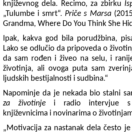
književnog dela. Recimo, za zbirku
Is
„Tulumbe i smrt“.
Priče s Marsa
(2015
Grandma, Where Do You Think She Hi
Ipak, kakva god bila porudžbina, pi
Lako se odlučio da pripoveda o životi
da sam rođen i živeo na selu, i ranij
životinja, ali ovoga puta sam zverin
ljudskih bestijalnosti i sudbina.“
Napominje da je nekada bio stalni s
za životinje
i radio intervjue s
književnicima i novinarima o životinjam
„Motivacija za nastanak dela često je