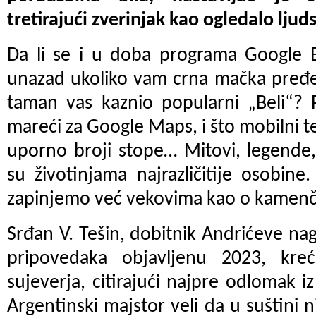
tretirajući zverinjak kao ogledalo ljud
Da li se i u doba programa Google Ea
unazad ukoliko vam crna mačka pređe
taman vas kaznio popularni „Beli“? 
mareći za Google Maps, i što mobilni t
uporno broji stope… Mitovi, legende,
su životinjama najrazličitije osobine
zapinjemo već vekovima kao o kamenči
Srđan V. Tešin, dobitnik Andrićeve nag
pripovedaka objavljenu 2023, kr
sujeverja, citirajući najpre odlomak 
Argentinski majstor veli da u suštini 