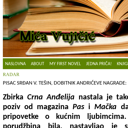
NASLOVNA
ABOUT
MY FIRST NOVEL
JEDNA PRIČA!
KNJIG
RADAR
PISAC SRĐAN V. TEŠIN, DOBITNIK ANDRIĆEVE NAGRADE
Zbirka
Crna Anđelija
nastala je ta
poziv od magazina
Pas
i
Mačka
da 
pripovetke o kućnim ljubimcima
porudžbina bila, nastavljao je s