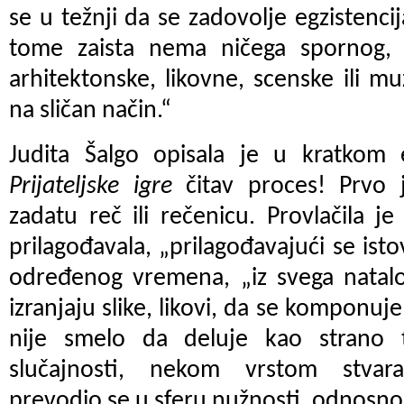
se u težnji da se zadovolje egzistenci
tome zaista nema ničega spornog, 
arhitektonske, likovne, scenske ili m
na sličan način.“
Judita Šalgo opisala je u kratkom
Prijateljske igre
čitav proces! Prvo j
zadatu reč ili rečenicu. Provlačila je
prilagođavala, „prilagođavajući se ist
određenog vremena, „iz svega natalo
izranjaju slike, likovi, da se komponuje
nije smelo da deluje kao strano t
slučajnosti, nekom vrstom stvara
prevodio se u sferu nužnosti, odnosno 