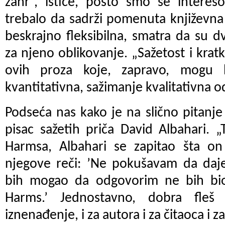
žanr“, ističe, pošto smo se intereso
trebalo da sadrži pomenuta književna
beskrajno fleksibilna, smatra da su
za njeno oblikovanje. „Sažetost i krat
ovih proza koje, zapravo, mogu b
kvantitativna, sažimanje kvalitativna od
Podseća nas kako je na slično pitanje
pisac sažetih priča David Albahari. 
Harmsa, Albahari se zapitao šta on 
njegove reči: ’Ne pokušavam da daj
bih mogao da odgovorim ne bih bio
Harms.’ Jednostavno, dobra fleš f
iznenađenje, i za autora i za čitaoca i z