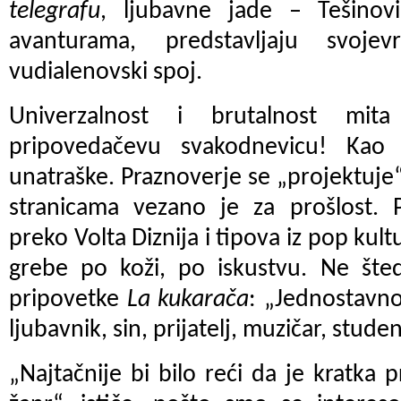
telegrafu
, ljubavne jade – Tešinovi
avanturama, predstavljaju svojev
vudialenovski spoj.
Univerzalnost i brutalnost mi
pripovedačevu svakodnevicu! Kao
unatraške. Praznoverje se „projektuj
stranicama vezano je za prošlost. P
preko Volta Diznija i tipova iz pop kult
grebe po koži, po iskustvu. Ne šted
pripovetke
La kukarača
: „Jednostavno
ljubavnik, sin, prijatelj, muzičar, stude
„Najtačnije bi bilo reći da je kratka p