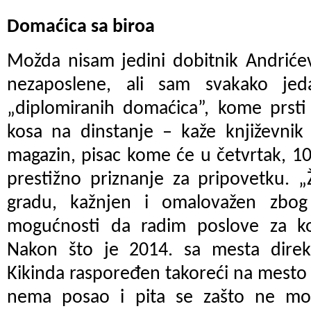
Domaćica sa biroa
Možda nisam jedini dobitnik Andriće
nezaposlene, ali sam svakako jed
„diplomiranih domaćica”, kome prsti
kosa na dinstanje – kaže književnik
magazin, pisac kome će u četvrtak, 10
prestižno priznanje za pripovetku. „
gradu, kažnjen i omalovažen zbog 
mogućnosti da radim poslove za ko
Nakon što je 2014. sa mesta direk
Kikinda raspoređen takoreći na mesto
nema posao i pita se zašto ne mož