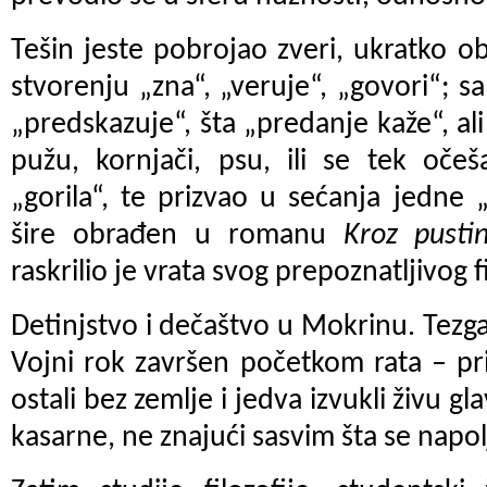
Tešin jeste pobrojao zveri, ukratko ob
stvorenju „zna“, „veruje“, „govori“; s
„predskazuje“, šta „predanje kaže“, ali 
pužu, kornjači, psu, ili se tek oče
„gorila“, te prizvao u sećanja jedne 
šire obrađen u romanu
Kroz pustin
raskrilio je vrata svog prepoznatljivog 
Detinjstvo i dečaštvo u Mokrinu. Tezga
Vojni rok završen početkom rata – pr
ostali bez zemlje i jedva izvukli živu g
kasarne, ne znajući sasvim šta se napo