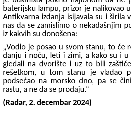
je bukinista pokrio najlonom da ne 
baterijsku lampu, prizor je nalikovao 
Antikvarna izdanja isijavala su i širila 
nas da se zamislimo o nekadašnjim p
iz kakvih su donošena:
„
Vodio je posao u svom stanu, to će re
danju i noću, leti i zimi, a kako su i u
gledali na dvorište i uz to bili zaš
rešetkom, u tom stanu je vladao pr
podsećao na morsko dno, pa se čini
rastu, a ne da se prodaju.“
(Radar, 2. decembar 2024)