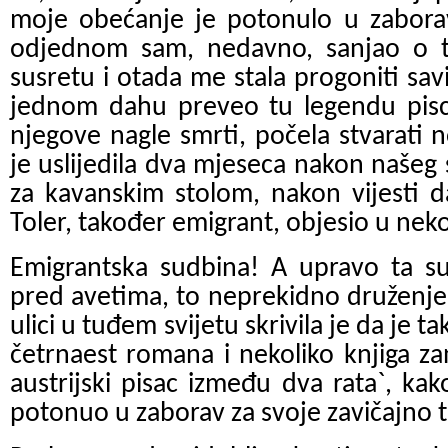
moje obećanje je potonulo u zaborav
odjednom sam, nedavno, sanjao o
susretu i otada me stala progoniti sav
jednom dahu preveo tu legendu pisc
njegove nagle smrti, počela stvarati 
je uslijedila dva mjeseca nakon našeg 
za kavanskim stolom, nakon vijesti d
Toler, također emigrant, objesio u ne
Emigrantska sudbina! A upravo ta sud
pred avetima, to neprekidno druženje
ulici u tuđem svijetu skrivila je da je t
četrnaest romana i nekoliko knjiga za
austrijski pisac između dva rata
`
, kak
potonuo u zaborav za svoje zavičajno t