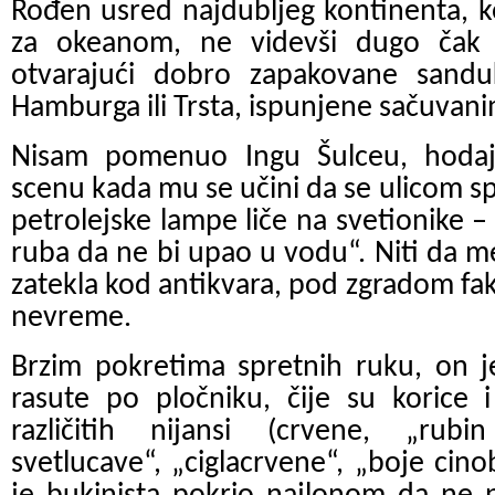
Rođen usred najdubljeg kontinenta, k
za okeanom, ne videvši dugo čak n
otvarajući dobro zapakovane sanduk
Hamburga ili Trsta, ispunjene sačuvan
Nisam pomenuo Ingu Šulceu, hodaj
scenu kada mu se učini da se ulicom spuš
petrolejske lampe liče na svetionike –
ruba da ne bi upao u vodu“. Niti da m
zatekla kod antikvara, pod zgradom fak
nevreme.
Brzim pokretima spretnih ruku, on j
rasute po pločniku, čije su korice i
različitih nijansi (crvene, „rubi
svetlucave“, „ciglacrvene“, „boje cino