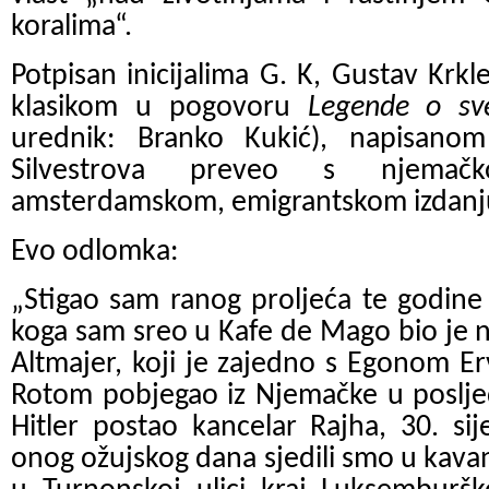
koralima“.
Potpisan inicijalima G. K, Gustav Krkl
klasikom u pogovoru
Legende o sv
urednik:
B
ranko Kukić), napisano
Silvestrova preveo s njema
amsterdamskom, emigrantskom izdanju
Evo odlomka:
„
Stigao sam ranog proljeća te godine 
koga sam sreo u Kafe de Mago bio je n
Altmajer, koji je zajedno s Egonom E
Rotom pobjegao iz Njemačke u posljed
Hitler postao kancelar
Rajha
, 30. si
onog ožujskog dana sjedili smo u kava