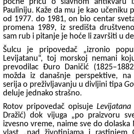
počne priču o slavnom antikvaru i
Pauliniju. Kaže da mu je kao učeniku p
od 1977. do 1981, on bio centar sveta.
promena 1989, iz središta društven
sam rub i pitanje je hoće li završiti u
Šulcu je pripovedač „izronio popu
Levijatanu“, toj morskoj nemani ko
prevodilac Đuro Daničić (1825–188
možda iz današnje perspektive, na
serija o preživljavanju u divljini tipa
Gol
deluje jednako strašno.
Rotov pripovedač opisuje
Levijatana
Dražić) dok vijuga „po praizvoru s
izvesno vreme, naime sve do dolaska 
vlast „nad životinjama i rastinje