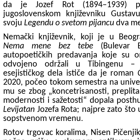
da je Jozef Rot (1894–1939) pr
jugoslovenskom književniku Gustav
svoju
Legendu o svetom pijancu
dva me
Nemački književnik, koji je u Beogr
Nema mene bez tebe
(Bulevar 
autopoetičkih predavanja koje su 
odvojeno održali u Tibingenu –
esejističkog dela ističe da je roman
2020, počeo tokom semestra na univer
mu se zbog „koncetrisanosti, preplit
modernosti i sažetosti“ dopala post
Levijatan
Jozefa Rota; najpre zato što 
sopstvenom vremenu.
Rotov trgovac koralima, Nisen Pičenji