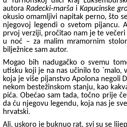
u Turnonskoj ulici kraj Luksemburšk
autora
Radecki-marša
i
Kapucinske gr
okusio omamljivi napitak perno, što s
njegovoj legendi o svetom pijancu. 
prvoj verziji, pročitao nam je te večeri
u noć – za malim mramornim stolom
bilježnice sam autor.
Mogao bih nadugačko o svemu tome 
utisku koji je na nas učinilo to
`
malo, v
koja je više pijanstvo Apolona negoli Di
nekom bestežinskom stanju, kao kakva
pića. Obećao sam tada, točno prije čet
da ću njegovu legendu, koja nas je sve 
hrvatski.
Ali, uskoro je buknuo rat, svi su se lijepi