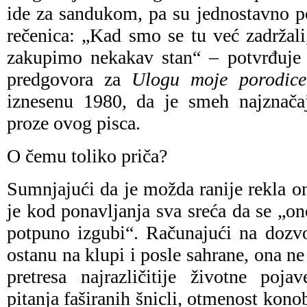
ide za sandukom, pa su jednostavno p
rečenica: „Kad smo se tu već zadržal
zakupimo nekakav stan“ – potvrđuje 
predgovora za
Ulogu moje porodice 
iznesenu 1980, da je smeh najznačajn
proze ovog pisca.
O čemu toliko priča?
Sumnjajući da je možda ranije rekla on
je kod ponavljanja sva sreća da se „
potpuno izgubi“. Računajući na dozv
ostanu na klupi i posle sahrane, ona n
pretresa najrazličitije životne poja
pitanja faširanih šnicli, otmenost konob