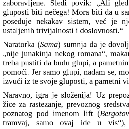
zaboravljene. Sledi povik: „Ali gle
gluposti biti nečega! Mora biti da u sa
poseduje nekakav sistem, već je nj
ustaljenih trivijalnosti i doslovnosti.“
Naratorka (
Sama
) sumnja da je dovol
„nije junakinja nekog romana“, maka
treba pustiti da budu glupi, a pametn
pomoći. Jer samo glupi, nadam se, mo
izvući iz te svoje gluposti, a pametni 
Naravno, igra je složenija! Uz prepo
žice za rastezanje, prevoznog sredst
poznatog pod imenom lift (
Bergoto
tramvaj, samo ovaj ide u vis“),