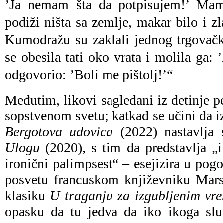
’Ja nemam šta da potpisujem!’ Mam
podiži ništa sa zemlje, makar bilo i zl
Kumodražu su zaklali jednog trgova
se obesila tati oko vrata i molila ga: 
odgovorio: ’Boli me pištolj!’“
Međutim, likovi sagledani iz detinje pe
sopstvenom svetu; katkad se učini da i
Bergotova udovica
(2022) nastavlja
Ulogu
(2020), s tim da predstavlja „in
ironični palimpsest“ – esejizira u pog
posvetu francuskom književniku Mars
klasiku
U traganju za izgubljenim v
opasku da tu jedva da iko ikoga slu