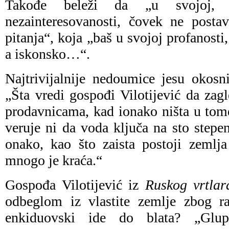
Takođe beleži da „u svojoj, p
nezainteresovanosti, čovek ne postavl
pitanja“, koja „baš u svojoj profanosti
a iskonsko…“.
Najtrivijalnije nedoumice jesu okosn
„Šta vredi gospođi Vilotijević da zag
prodavnicama, kad ionako ništa u tom
veruje ni da voda ključa na sto stepe
onako, kao što zaista postoji zemlj
mnogo je kraća.“
Gospođa Vilotijević iz
Ruskog vrtlar
odbeglom iz vlastite zemlje zbog ra
enkiduovski ide do blata? „Glup