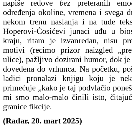
napiše redove
bez
preteranih emo
određenja okoline, vremena i svega d
nekom trenu naslanja i na tuđe teks
Hoperovi-Ćosićevi junaci uđu u bio
kraju, ritam je izvanredan, nisu pre
motivi (recimo prizor naizgled „pre
ulice), pažljivo dozirani humor, dok j
dovedena do vrhunca. Na početku, poš
ladici pronalazi knjigu koju je n
primećuje „kako je taj podvlačio poneš
mi smo malo-malo činili isto, čitaju
granice fikcije.
(Radar, 20. mart 2025)