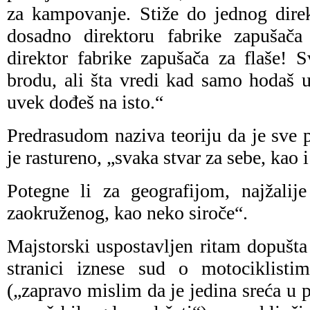
za kampovanje. Stiže do jednog dire
dosadno direktoru fabrike zapušača 
direktor fabrike zapušača za flaše! 
brodu, ali šta vredi kad samo hodaš 
uvek dođeš na isto.“
Predrasudom naziva teoriju da je sve 
je rastureno, „svaka stvar za sebe, kao 
Potegne li za geografijom, najžalije
zaokruženog, kao neko siroče“.
Majstorski uspostavljen ritam dopušta 
stranici iznese sud o motociklistim
(„zapravo mislim da je jedina sreća u 