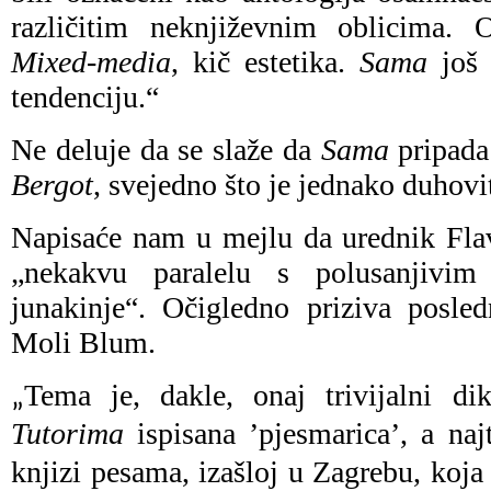
različitim neknjiževnim oblicima. O
Mixed-media
, kič estetika.
Sama
još 
tendenciju.“
Ne deluje da se slaže da
Sama
pripada
Bergot
, svejedno što je jednako duhovi
Napisaće nam u mejlu da urednik Flav
„nekakvu paralelu s polusanjivi
junakinje“. Očigledno priziva posle
Moli Blum.
Tema je, dakle, onaj trivijalni d
„
Tutorima
ispisana ’pjesmarica’, a naj
knjizi pesama, izašloj u Zagrebu, koja