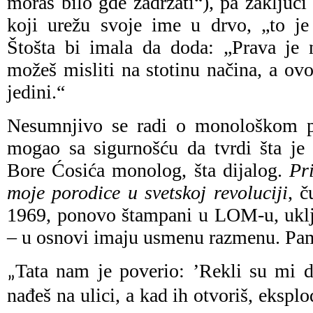
moraš bilo gde zadržati“), pa zaključi
koji urežu svoje ime u drvo, „to je
Štošta bi imala da doda: „Prava je
možeš misliti na stotinu načina, a ov
jedini.“
Nesumnjivo se radi o monološkom pr
mogao sa sigurnošću da tvrdi šta je
Bore Ćosića monolog, šta dijalog.
Pr
moje porodice u svetskoj revoluciji
, č
1969, ponovo štampani u LOM-u, uklju
– u osnovi imaju usmenu razmenu. Pa
Tata nam je poverio: ’Rekli su mi d
„
nađeš na ulici, a kad ih otvoriš, eksplo