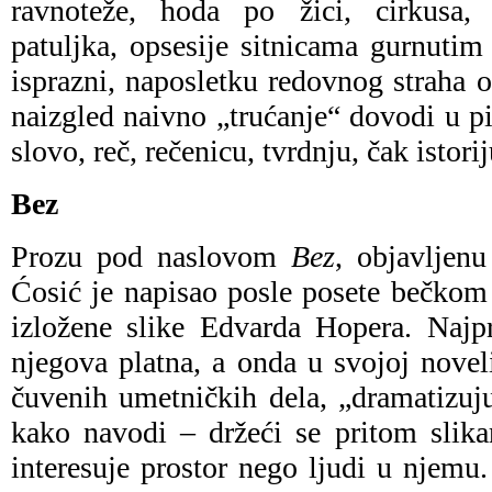
ravnoteže, hoda po žici, cirkusa, 
patuljka, opsesije sitnicama gurnutim
isprazni, naposletku redovnog straha
naizgled naivno „trućanje“ dovodi u p
slovo, reč, rečenicu, tvrdnju, čak istorij
Bez
Prozu pod naslovom
Bez
, objavlje
Ćosić je napisao posle posete bečkom
izložene slike Edvarda Hopera. Najp
njegova platna, a onda u svojoj novel
čuvenih umetničkih dela, „dramatizuj
kako navodi – držeći se pritom slika
interesuje prostor nego ljudi u njemu