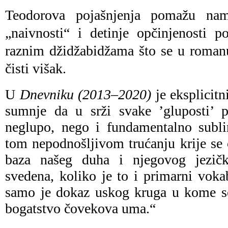
Teodorova pojašnjenja pomažu n
„naivnosti“ i detinje opčinjenosti 
raznim džidžabidžama što se u roma
čisti višak.
U
Dnevniku (2013–2020)
je eksplicitn
sumnje da u srži svake ’gluposti’ p
neglupo, nego i fundamentalno subl
tom nepodnošljivom trućanju krije se 
baza našeg duha i njegovog jezičk
svedena, koliko je to i primarni vokab
samo je dokaz uskog kruga u kome se
bogatstvo čovekova uma.“