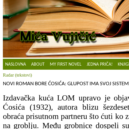
NASLOVNA
ABOUT
MY FIRST NOVEL
JEDNA PRIČA!
KNJIG
Radar (tekstovi)
NOVI ROMAN BORE ĆOSIĆA: GLUPOST IMA SVOJ SISTEM
Izdavačka kuća LOM upravo je obj
Ćosića (1932), autora blizu šezdese
obraća prisutnom partneru što ćuti ko 
na groblju. Među grobnice dospeli su