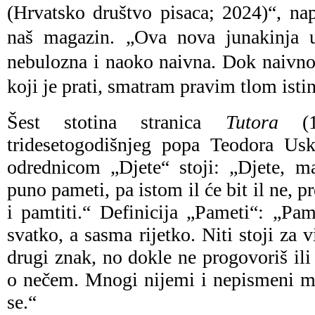
(Hrvatsko društvo pisaca; 2024)“, n
naš magazin. „Ova nova junakinja 
nebulozna i naoko naivna. Dok naivn
koji je prati, smatram pravim tlom isti
Šest stotina stranica
Tutora
(19
tridesetogodišnjeg popa Teodora Us
odrednicom „Djete“ stoji: „Djete, ma
puno pameti, pa istom il će bit il ne, p
i pamtiti.“ Definicija „Pameti“: „Pa
svatko, a sasma rijetko. Niti stoji za v
drugi znak, no dokle ne progovoriš il
o nečem. Mnogi nijemi i nepismeni m
se.“