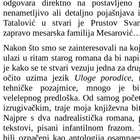
odgovara direktno na postavljeno 
nenametljivo ali detaljno pojašnjava
Tatalović u stvari je Prustov Sva
zapravo mesarska familija Mesarović
Nakon što smo se zainteresovali na koj
ulazi u ritam starog romana da bi nap
je kako se te stvari vezuju jedna za dru
očito uzima jezik
Uloge porodice
,
tehničke pozajmice, mnogo je bit
velelepnog predloška. Od samog poče
izrugivačkim, traje moja književna bit
Najpre s dva nadrealistička romana, 
tekstovi, pisani infantilnom frazom.
bili označeni kao antologija osamnaes