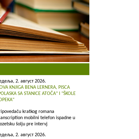
едеља, 2. август 2026.
OVA KNJIGA BENA LERNERA, PISCA
POLASKA SA STANICE ATOČA" I "ŠKOLE
OPEKA"
ripovedaču kratkog romana
ranscription mobilni telefon ispadne u
lozetsku šolju pre intervj
едеља, 2. август 2026.