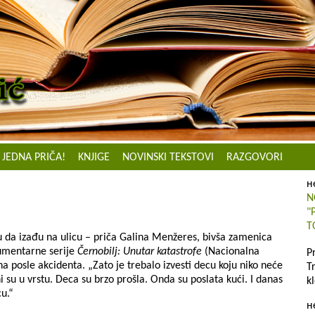
JEDNA PRIČA!
KNJIGE
NOVINSKI TEKSTOVI
RAZGOVORI
н
N
"
T
u da izađu na ulicu – priča Galina Menžeres, bivša zamenica
kumentarne serije
Černobilj: Unutar katastrofe
(Nacionalna
P
na posle akcidenta. „Zato je trebalo izvesti decu koju niko neće
T
eni su u vrstu. Deca su brzo prošla. Onda su poslata kući. I danas
k
u.“
н