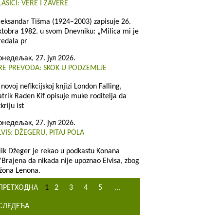
LASICI: VERE I ZAVERE
leksandar Tišma (1924–2003) zapisuje 26.
ktobra 1982. u svom Dnevniku: „Milica mi je
redala pr
онедељак, 27. јул 2026.
RE PREVODA: SKOK U PODZEMLJE
 novoj nefikcijskoj knjizi London Falling,
atrik Raden Kif opisuje muke roditelja da
kriju ist
онедељак, 27. јул 2026.
LVIS: DŽEGERU, PITAJ POLA
ik Džeger je rekao u podkastu Konana
’Brajena da nikada nije upoznao Elvisa, zbog
žona Lenona.
ПРЕТХОДНА
1
2
3
4
5
...
СЛЕДЕЋА