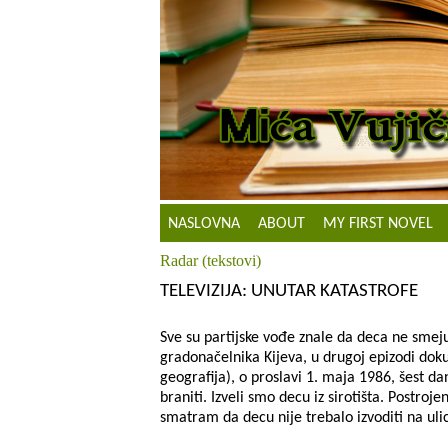
NASLOVNA
ABOUT
MY FIRST NOVEL
Radar (tekstovi)
TELEVIZIJA: UNUTAR KATASTROFE
Sve su partijske vođe znale da deca ne smej
gradonačelnika Kijeva, u drugoj epizodi do
geografija), o proslavi 1. maja 1986, šest da
braniti. Izveli smo decu iz sirotišta. Postroj
smatram da decu nije trebalo izvoditi na ulic