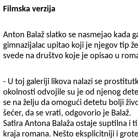
Filmska verzija
Anton Balaž slatko se nasmejao kada g
gimnazijalac upitao koji je njegov tip ž
svede na društvo koje je opisao u rom
- U toj galeriji likova nalazi se prostit
okolnosti odvojile su je od njenog det
se na želju da omogući detetu bolji ži
šećer, da se vrati, odgovorio je Balaž.
Satira Antona Balaža ostaje suptilna i
kraja romana. Nešto eksplicitniji i grote