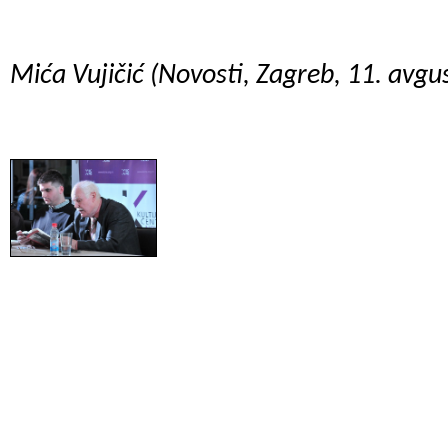
Mića Vujičić (Novosti, Zagreb, 11. avgu