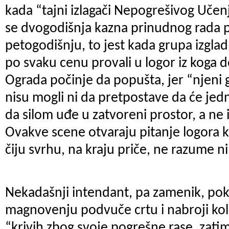
kada “tajni izlagači Nepogrešivog Uče
se dvogodišnja kazna prinudnog rada p
petogodišnju, to jest kada grupa izglad
po svaku cenu provali u logor iz koga d
Ograda počinje da popušta, jer “njeni g
nisu mogli ni da pretpostave da će je
da silom uđe u zatvoreni prostor, a ne
Ovakve scene otvaraju pitanje logora k
čiju svrhu, na kraju priče, ne razume 
Nekadašnji intendant, pa zamenik, po
magnovenju podvuče crtu i nabroji koli
“krivih zbog svoje pogrešne rase, zat