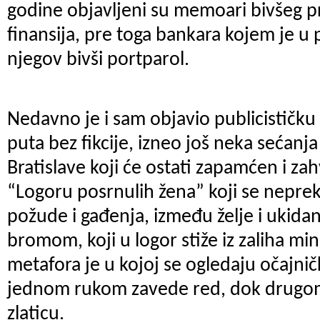
godine objavljeni su memoari bivšeg p
finansija, pre toga bankara kojem je u
njegov bivši portparol.
Nedavno je i sam objavio publicističku 
puta bez fikcije, izneo još neka sećanja
Bratislave koji će ostati zapamćen i za
“Logoru posrnulih žena” koji se nepre
požude i gađenja, između želje i ukidanj
bromom, koji u logor stiže iz zaliha min
metafora je u kojoj se ogledaju očajnič
jednom rukom zavede red, dok drugo
zlaticu.