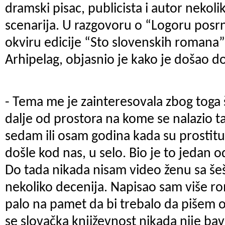
dramski pisac, publicista i autor nekolik
scenarija. U razgovoru o “Logoru posrnu
okviru edicije “Sto slovenskih romana” 
Arhipelag, objasnio je kako je došao do 
- Tema me je zainteresovala zbog toga
dalje od prostora na kome se nalazio t
sedam ili osam godina kada su prostitut
došle kod nas, u selo. Bio je to jedan o
Do tada nikada nisam video ženu sa šeš
nekoliko decenija. Napisao sam više r
palo na pamet da bi trebalo da pišem o
se slovačka književnost nikada nije b