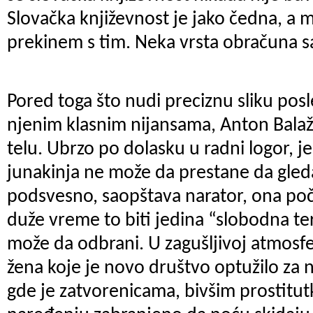
Slovačka književnost je jako čedna, a 
prekinem s tim. Neka vrsta obračuna s
Pored toga što nudi preciznu sliku pos
njenim klasnim nijansama, Anton Balaž
telu. Ubrzo po dolasku u radni logor, j
junakinja ne može da prestane da gled
podsvesno, saopštava narator, ona poč
duže vreme to biti jedina “slobodna ter
može da odbrani. U zagušljivoj atmosfe
žena koje je novo društvo optužilo za 
gde je zatvorenicama, bivšim prostit