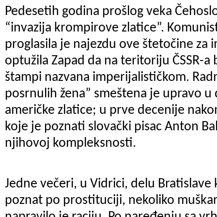
Pedesetih godina prošlog veka Čehoslo
“invazija krompirove zlatice”. Komuni
proglasila je najezdu ove štetočine za i
optužila Zapad da na teritoriju ČSSR-a 
štampi nazvana imperijalističkom. Ra
posrnulih žena” smeštena je upravo u 
američke zlatice; u prve decenije nako
koje je poznati slovački pisac Anton Ba
njihovoj kompleksnosti.
Jedne večeri, u Vidrici, delu Bratislave 
poznat po prostituciji, nekoliko mušk