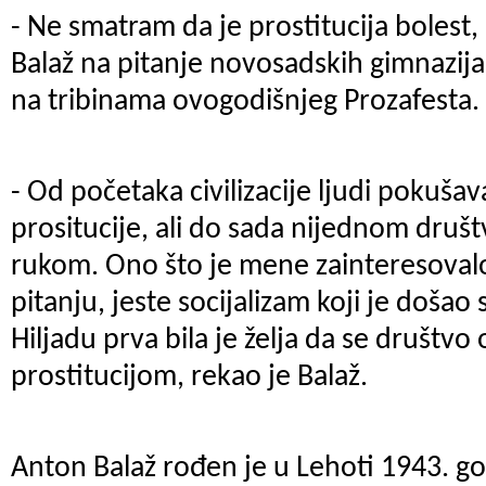
- Ne smatram da je prostitucija bolest
Balaž na pitanje novosadskih gimnazijal
na tribinama ovogodišnjeg Prozafesta.
- Od početaka civilizacije ljudi pokušav
prositucije, ali do sada nijednom društ
rukom. Ono što je mene zainteresovalo
pitanju, jeste socijalizam koji je došao 
Hiljadu prva bila je želja da se društvo
prostitucijom, rekao je Balaž.
Anton Balaž rođen je u Lehoti 1943. god