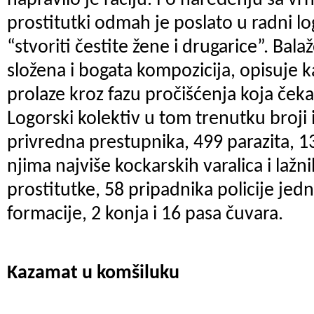
napravilo je raciju. Po naređenju sa vr
prostitutki odmah je poslato u radni log
“stvoriti čestite žene i drugarice”. Bal
složena i bogata kompozicija, opisuje 
prolaze kroz fazu pročišćenja koja čeka
Logorski kolektiv u tom trenutku broji i
privredna prestupnika, 499 parazita, 1
njima najviše kockarskih varalica i lažn
prostitutke, 58 pripadnika policije j
formacije, 2 konja i 16 pasa čuvara.
Kazamat u komšiluku