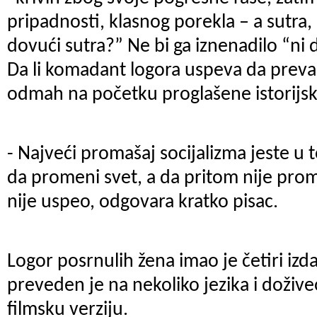
pripadnosti, klasnog porekla – a sutr
dovući sutra?” Ne bi ga iznenadilo “ni
Da li komadant logora uspeva da preva
odmah na početku proglašene istorijs
- Najveći promašaj socijalizma jeste u
da promeni svet, a da pritom nije prom
nije uspeo, odgovara kratko pisac.
Logor posrnulih žena imao je četiri izd
preveden je na nekoliko jezika i doživ
filmsku verziju.