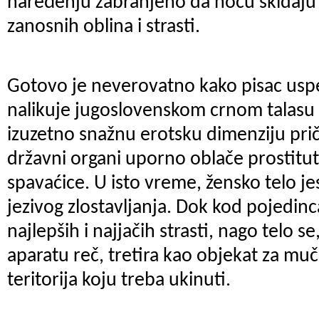
naređenju zabranjeno da noću skidaju g
zanosnih oblina i strasti.
Gotovo je neverovatno kako pisac uspe
nalikuje jugoslovenskom crnom talasu 
izuzetno snažnu erotsku dimenziju prič
državni organi uporno oblače prostitu
spavaćice. U isto vreme, žensko telo jes
jezivog zlostavljanja. Dok kod pojedinca
najlepših i najjačih strasti, nago telo 
aparatu reč, tretira kao objekat za mu
teritorija koju treba ukinuti.