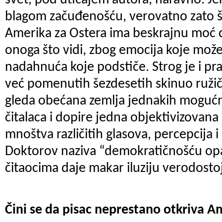
svet, pod uticajem autora, naravno. Jer
blagom začuđenošću, verovatno zato š
Amerika za Ostera ima beskrajnu moć 
onoga što vidi, zbog emocija koje može
nadahnuća koje podstiče. Strog je i pra
već pomenutih šezdesetih skinuo ružič
gleda obećana zemlja jednakih mogućno
čitalaca i dopire jedna objektivizovana
mnoštva različitih glasova, percepcija i
Doktorov naziva “demokratičnošću opaža
čitaocima daje makar iluziju verodosto
Čini se da pisac neprestano otkriva Am