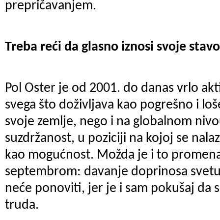
prepričavanjem.
Treba reći da glasno iznosi svoje stav
Pol Oster je od 2001. do danas vrlo akti
svega što doživljava kao pogrešno i loš
svoje zemlje, nego i na globalnom nivou
suzdržanost, u poziciji na kojoj se nala
kao mogućnost. Možda je i to promen
septembrom: davanje doprinosa svetu
neće ponoviti, jer je i sam pokušaj da
truda.