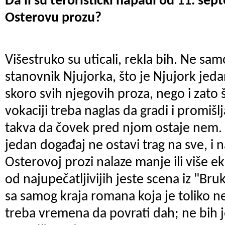
Da li su teroristički napadi od 11. sep
Osterovu prozu?
Višestruko su uticali, rekla bih. Ne sam
stanovnik Njujorka, što je Njujork jed
skoro svih njegovih proza, nego i zato 
vokaciji treba naglas da gradi i promišlj
takva da čovek pred njom ostaje nem.
jedan događaj ne ostavi trag na sve, i 
Osterovoj prozi nalaze manje ili više eks
od najupečatljivijih jeste scena iz "Bruk
sa samog kraja romana koja je toliko n
treba vremena da povrati dah; ne bih j