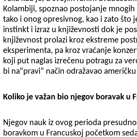
Kolambiji, spoznao postojanje mnogih l
tako i onog opresivnog, kao i zato što j
instinkt i izraz u književnosti dok je 
književnost prolazi kroz ekstreme pos
eksperimenta, pa kroz vraćanje konzerv
koji put naglas izrečenu potragu za ve
bi na“pravi” način odražavao američku 
Koliko je važan bio njegov boravak u 
Njegov nauk iz ovog perioda presudno 
boravkom u Francuskoj početkom seda