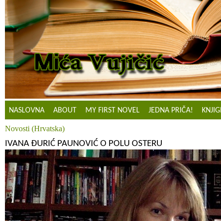
NASLOVNA
ABOUT
MY FIRST NOVEL
JEDNA PRIČA!
KNJIG
Novosti (Hrvatska)
IVANA ĐURIĆ PAUNOVIĆ O POLU OSTERU