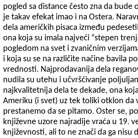
pogled sa distance često zna da bude ot
je takav efekat imao i na Ostera. Nara
dela američkih pisaca između pedeseti
ona koja su imala najveći “stepen tre
pogledom na svet i zvaničnim verzijama
i koja su se na različite načine bavila 
vrednosti. Najprodavanija dela regan
nudila su utehu i učvršćivanje poljuljan
najkvalitetnija dela te dekade, ona koja 
Ameriku (i svet) uz tek toliki otklon da
prestanemo da se pitamo. Oster se, po
književne uzore najradije vraća u 19. v
književnosti, ali to ne znači da ga nisu 