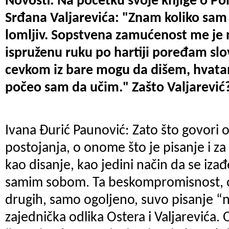
Novosti: Na početku svoje knjige o Pol
Srđana Valjarevića: "Znam koliko sam 
lomljiv. Sopstvena zamućenost me je 
ispruženu ruku po hartiji poređam slo
cevkom iz bare mogu da dišem, hvata
počeo sam da učim." Zašto Valjarević
Ivana Đurić Paunović: Zato što govor
postojanja, o onome što je pisanje i za
kao disanje, kao jedini način da se izađ
samim sobom. Ta beskompromisnost, o
drugih, samo ogoljeno, suvo pisanje “na
zajednička odlika Ostera i Valjarevića.