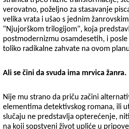
stranica trpeo razne transformacije, što
verovatno, poželjno za stasavanje pisca
velika vrata i ušao s jednim žanrovsk
"Njujorškom trilogijom", koja predstav
postmodernizmu osamdesetih, i posle t
toliko radikalne zahvate na ovom plan
Ali se čini da svuda ima mrvica žanra.
Nije mu strano da priču začini alternat
elementima detektivskog romana, ili u
slučaju ne predstavlja opterećenje, niti
na koji sopstveni život upliće u pripoves