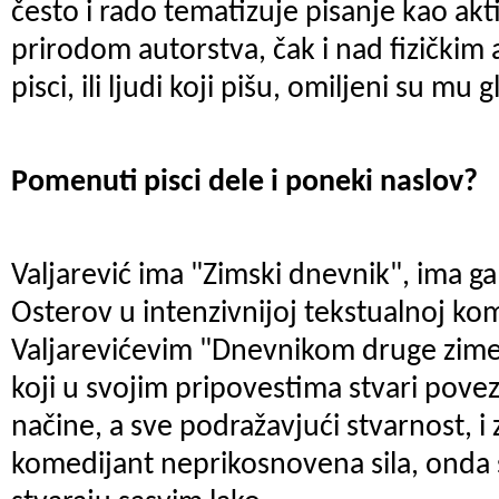
često i rado tematizuje pisanje kao akt
prirodom autorstva, čak i nad fizičkim
pisci, ili ljudi koji pišu, omiljeni su mu g
Pomenuti pisci dele i poneki naslov?
Valjarević ima "Zimski dnevnik", ima ga
Osterov u intenzivnijoj tekstualnoj kom
Valjarevićevim "Dnevnikom druge zime"
koji u svojim pripovestima stvari pove
načine, a sve podražavjući stvarnost, i 
komedijant neprikosnovena sila, onda