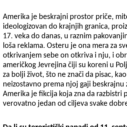
Amerika je beskrajni prostor priče, mit
ideologizovan do krajnjih granica, proi
17. veka do danas, u raznim pakovanjim
loša reklama. Osteru je ona mera za sve
otkrivanjem sebe on otkriva i nju, i ob
američkog Jevrejina čiji su koreni u Poljs
za bolji život, što ne znači da pisac, k
neizostavno prema njoj gaji beskrajnu
Amerika je fikcija koja zna da razbistri 
verovatno jedan od ciljeva svake dobre