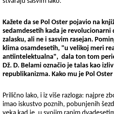
stvaraju sasvim lako.
Kažete da se Pol Oster pojavio na knji
sedamdesetih kada je revolucionarni 
zalasku, ali ne i sasvim rasejan. Pomin
klima osamdesetih, "u velikoj meri re
antiintelektualna", dala ton tom perio
Dž. D. Belami označio je talas kao izli
republikanizma. Kako mu je Pol Oster
Prilično lako, i iz više razloga: najpre z
imao iskustvo poznih, pobunjenih šez
veka kad je, u svojim ranim dvadeseti