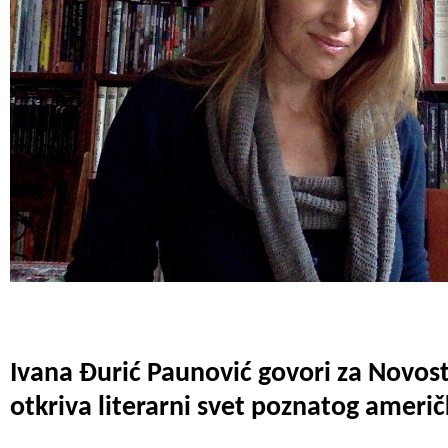
Ivana Đurić Paunović govori za Novosti 
otkriva literarni svet poznatog američ