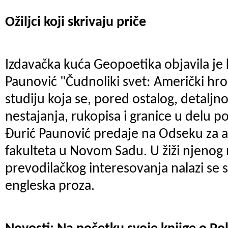
Ožiljci koji skrivaju priče
Izdavačka kuća Geopoetika objavila je 
Paunović "Čudnoliki svet: Američki hro
studiju koja se, pored ostalog, detaljn
nestajanja, rukopisa i granice u delu p
Đurić Paunović predaje na Odseku za an
fakulteta u Novom Sadu. U žiži njenog
prevodilačkog interesovanja nalazi se
engleska proza.