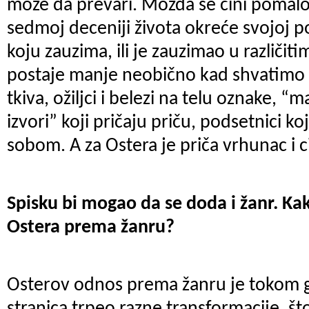
može da prevari. Možda se čini pomalo
sedmoj deceniji života okreće svojoj p
koju zauzima, ili je zauzimao u različit
postaje manje neobično kad shvatimo 
tkiva, ožiljci i belezi na telu oznake, “ma
izvori” koji pričaju priču, podsetnici k
sobom. A za Ostera je priča vrhunac i ci
Spisku bi mogao da se doda i žanr. Ka
Ostera prema žanru?
Osterov odnos prema žanru je tokom go