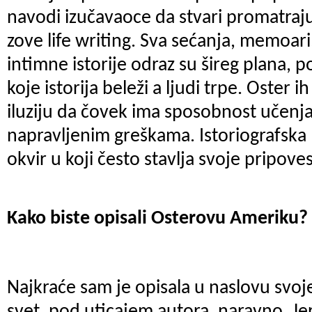
navodi izučavaoce da stvari promatraju
zove life writing. Sva sećanja, memoari,
intimne istorije odraz su šireg plana, 
koje istorija beleži a ljudi trpe. Oster i
iluziju da čovek ima sposobnost učenja 
napravljenim greškama. Istoriografska 
okvir u koji često stavlja svoje pripoves
Kako biste opisali Osterovu Ameriku?
Najkraće sam je opisala u naslovu svoje