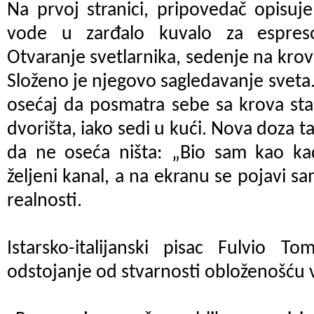
Na prvoj stranici, pripovedač opisuje
vode u zarđalo kuvalo za espres
Otvaranje svetlarnika, sedenje na krov
Složeno je njegovo sagledavanje sveta
osećaj da posmatra sebe sa krova stan
dvorišta, iako sedi u kući. Nova doza ta
da ne oseća ništa: „Bio sam kao ka
željeni kanal, a na ekranu se pojavi s
realnosti.
Istarsko-italijanski pisac Fulvio T
odstojanje od stvarnosti obloženošću