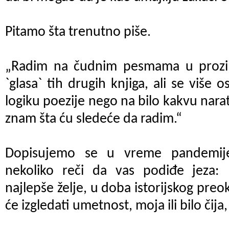
Pitamo šta trenutno piše.
„Radim na čudnim pesmama u prozi 
`glasa` tih drugih knjiga, ali se više o
logiku poezije nego na bilo kakvu nara
znam šta ću sledeće da radim.“
Dopisujemo se u vreme pandemij
nekoliko reči da vas podiđe jeza:
najlepše želje, u doba istorijskog pre
će izgledati umetnost, moja ili bilo čij