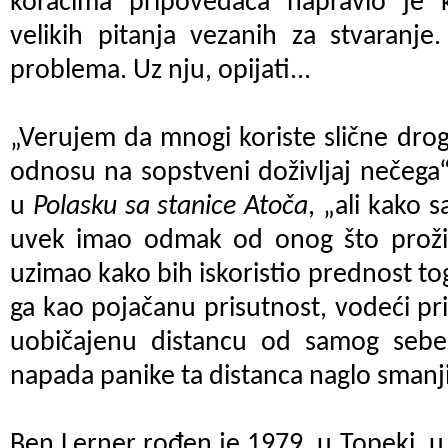
koracima pripovedača napravio je 
velikih pitanja vezanih za stvaranje
problema. Uz nju, opijati...
„Verujem da mnogi koriste slične droge
odnosu na sopstveni doživljaj nečeg
u
Polasku sa stanice Atoča
, „ali kako
uvek imao odmak od onog što proži
uzimao kako bih iskoristio prednost to
ga kao pojačanu prisutnost, vodeći p
uobičajenu distancu od samog sebe
napada panike ta distanca naglo smanji
Ben Lerner rođen je 1979. u Topeki, u 