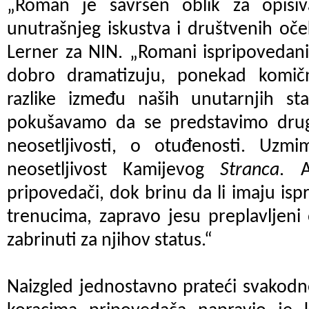
„Roman je savršen oblik za opisiv
unutrašnjeg iskustva i društvenih oč
Lerner za NIN. „Romani ispripovedani
dobro dramatizuju, ponekad komičn
razlike između naših unutarnjih st
pokušavamo da se predstavimo drug
neosetljivosti, o otuđenosti. Uzm
neosetljivost Kamijevog
Stranca
. 
pripovedači, dok brinu da li imaju is
trenucima, zapravo jesu preplavljeni
zabrinuti za njihov status.“
Naizgled jednostavno prateći svakodn