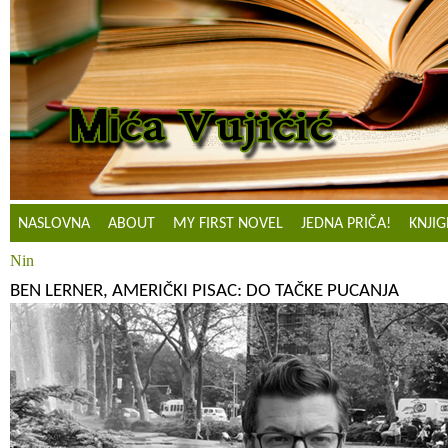
NASLOVNA
ABOUT
MY FIRST NOVEL
JEDNA PRIČA!
KNJIG
Nin
BEN LERNER, AMERIČKI PISAC: DO TAČKE PUCANJA