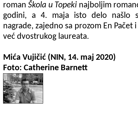
roman
Škola u Topeki
najboljim roman
godini, a 4. maja isto delo našlo s
nagrade, zajedno sa prozom En Pačet i
već dvostrukog laureata.
Mića Vujičić (NIN, 14. maj 2020)
Foto: Catherine Barnett