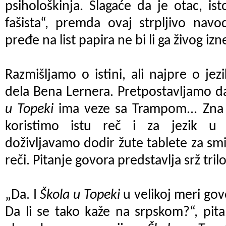
psihološkinja. Slagaće da je otac, ist
fašista“, premda ovaj strpljivo nav
pređe na list papira ne bi li ga živog iz
Razmišljamo o istini, ali najpre o jez
dela Bena Lernera. Pretpostavljamo d
u Topeki
ima veze sa Trampom... Zna 
koristimo istu reč i za jezik u
doživljavamo dodir žute tablete za smir
reči. Pitanje govora predstavlja srž tril
„Da. I
Škola u Topeki
u velikoj meri gov
Da li se tako kaže na srpskom?“, pit