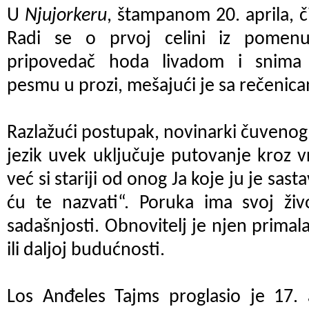
U
Njujorkeru
, štampanom 20. aprila, 
Radi se o prvoj celini iz pomenu
pripovedač hoda livadom i snima
pesmu u prozi, mešajući je sa rečenic
Razlažući postupak, novinarki čuvenog
jezik uvek uključuje putovanje kroz 
već si stariji od onog Ja koje ju je sastav
ću te nazvati“. Poruka ima svoj živ
sadašnjosti. Obnovitelj je njen primalac
ili daljoj budućnosti.
Los Anđeles Tajms proglasio je 17. a