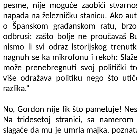
pesme, nije moguće zaobići stvarnos
napada na železničku stanicu. Ako au
o Španskom građanskom ratu, brz
odbrusi: zašto bolje ne proučavaš Bu
nismo li svi odraz istorijskog trenut
nagnuh se ka mikrofonu i rekoh: Slaž
može prenebregnuti svoj politički tr
više odražava politiku nego što utič
razlika.“
No, Gordon nije lik što pametuje! Nes
Na tridesetoj stranici, sa namerom 
slagaće da mu je umrla majka, poznata