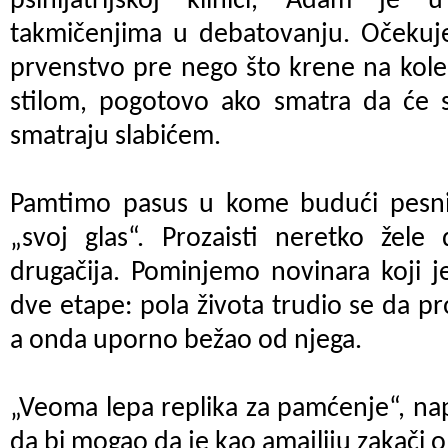
psihijatrijskoj klinici, Adam je 
takmičenjima u debatovanju. Očekuje
prvenstvo pre nego što krene na kol
stilom, pogotovo ako smatra da će s
smatraju slabićem.
Pamtimo pasus u kome budući pesni
„svoj glas“. Prozaisti neretko žele
drugačija. Pominjemo novinara koji j
dve etape: pola života trudio se da pr
a onda uporno bežao od njega.
„Veoma lepa replika za pamćenje“, na
da bi mogao da je kao amajliju zakači o 