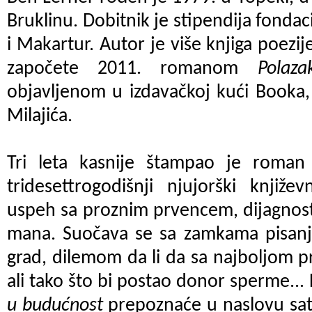
Bruklinu. Dobitnik je stipendija fonda
i Makartur. Autor je više knjiga poezij
započete 2011. romanom
Polaz
objavljenom u izdavačkoj kući Booka
Milajića.
Tri leta kasnije štampao je roma
tridesettrogodišnji njujorški knjiže
uspeh sa proznim prvencem, dijagnost
mana. Suočava se sa zamkama pisanj
grad, dilemom da li da sa najboljom pr
ali tako što bi postao donor sperme... L
u budućnost
prepoznaće u naslovu sat