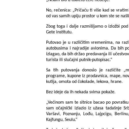
„Nisam bio u toaletu cele nedelje.“
No, rečenica: „Pričaću ti više kad se vratim
od vas samih upiju prostor u kom ste se našli 
Zbog toga i dalje razmišljamo o izložbi p
Gete institutu.
Putovao je u različitim vremenima, na razli
autobusima i najradije avionima. Da bih pose
izlagao, da bih držao predavanja ili učestvo
turista ili slučajni putnik-putopisac.“
Sa tih putovanja donosio je različite „ma
programe, kupone iz prodavnica, mape, novin
kutija, omota od čokolade, lekova, hrane.
Bez ideje da ih nekada svima pokaže.
„Većinom sam te sitnice bacao po povratku ku
sam očajnički izlazio iz užasa tadašnje S
Varšavi, Poznanju, Lođu, Lajpcigu, Berli
Kajfungu, Seulu.“