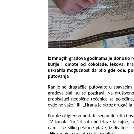
Iz mnogih gradova godinama je donosio rek
kutije i omote od čokolade, lekova, hr
uskratila mogućnost da bilo gde ode, po
putovanja
Ranije se drugačije putovalo: u spavaćim 
gradova slali su se pozdravi. Na društveno
prepisujući neobične rečenice sa poleđine,
ovde ne važe.“ Ili: „Hrana je skroz drugačij
Poruke očigledno poslate sedamdesetih i osa
TV kanala što 24 sata ne izlaze iz kujne, ni
nam“. Uz sliku peščane plaže, iz divljine i