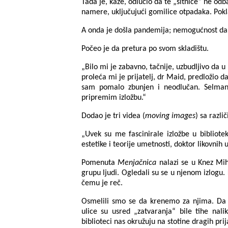
Tada je, kaže, odlučio da te „sitnice“ ne odb
namere, uključujući gomilice otpadaka. Pokla
A onda je došla pandemija; nemogućnost da
Počeo je da pretura po svom skladištu.
„Bilo mi je zabavno, tačnije, uzbudljivo da
proleća mi je prijatelj, dr Maid, predložio 
sam pomalo zbunjen i neodlučan. Selman 
pripremim izložbu.“
Dodao je tri videa (
moving images
) sa razli
„Uvek su me fascinirale izložbe u bibliot
estetike i teorije umetnosti, doktor likovnih 
Pomenuta
Menjačnica
nalazi se u Knez Mih
grupu ljudi. Ogledali su se u njenom izlogu. 
čemu je reč.
Osmelili smo se da krenemo za njima. Da b
ulice su usred „zatvaranja“ bile tihe nal
biblioteci nas okružuju na stotine dragih prij