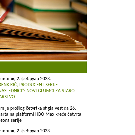
етвртак, 2. фебруар 2023.
RENK RIČ, PRODUCENT SERIJE
NASLEDNICI”: NOVI GLUMCI ZA STARO
ARSTVO
im je prošlog četvrtka stigla vest da 26.
arta na platformi HBO Max kreće četvrta
ezona serije
етвртак, 2. фебруар 2023.