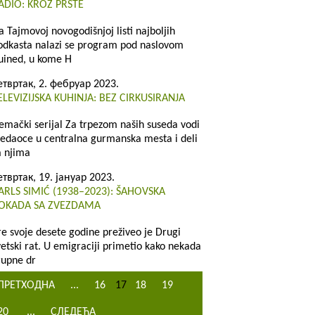
ADIO: KROZ PRSTE
a Tajmovoj novogodišnjoj listi najboljih
odkasta nalazi se program pod naslovom
uined, u kome H
етвртак, 2. фебруар 2023.
ELEVIZIJSKA KUHINJA: BEZ CIRKUSIRANJA
emački serijal Za trpezom naših suseda vodi
ledaoce u centralna gurmanska mesta i deli
a njima
етвртак, 19. јануар 2023.
ARLS SIMIĆ (1938–2023): ŠAHOVSKA
OKADA SA ZVEZDAMA
re svoje desete godine preživeo je Drugi
vetski rat. U emigraciji primetio kako nekada
rupne dr
ПРЕТХОДНА
...
16
17
18
19
20
...
СЛЕДЕЋА