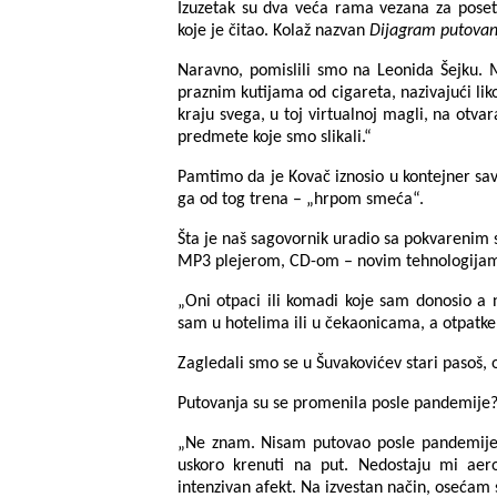
Izuzetak su dva veća rama vezana za posete g
koje je čitao. Kolaž nazvan
Dijagram putovan
Naravno, pomislili smo na Leonida Šejku. M
praznim kutijama od cigareta, nazivajući l
kraju svega, u toj virtualnoj magli, na otv
predmete koje smo slikali.“
Pamtimo da je Kovač iznosio u kontejner sav
ga od tog trena – „hrpom smeća“.
Šta je naš sagovornik uradio sa pokvarenim
MP3 plejerom, CD-om – novim tehnologijama
„Oni otpaci ili komadi koje sam donosio a 
sam u hotelima ili u čekaonicama, a otpatk
Zagledali smo se u Šuvakovićev stari pasoš
Putovanja su se promenila posle pandemije
„Ne znam. Nisam putovao posle pandemije. 
uskoro krenuti na put. Nedostaju mi aero
intenzivan afekt. Na izvestan način, osećam 