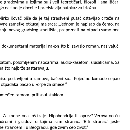
radovima u kojima su živeli teoretičari, filozofi i analitičari
ja
nastao je docnije i predstavlja putokaz za izložbu.
irko Kovač piše da je taj strastveni pušač ostavljao crteže na
ikovne zametke otkucajima srca: „Jednom je napisao da ćemo, na
aranju novog gradskog smetlišta, prepoznati na otpadu samo one
 dokumentarni materijal nakon što bi završio roman, nazivajući
 satom, polomljenim naočarima, audio-kasetom, slušalicama. Sa
 što najbrže zastarevaju.
nisu postavljeni u ramove, bačeni su... Pojedine komade cepao
e otpadaka bacao u korpe za smeće.“
, omeđen ramom, pritisnut staklom.
?
Za mene ona još traje. Hipohondrija ili oprez? Verovatno ću
dromi i gradovi u kojima sam stranac. `Biti stranac` jeste
se strancem i u Beogradu, gde živim ceo život.“