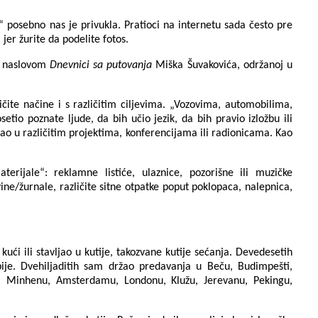
“ posebno nas je privukla. Pratioci na internetu sada često pre
jer žurite da podelite fotos.
od naslovom
Dnevnici sa putovanja
Miška Šuvakovića, održanoj u
čite načine i s različitim ciljevima. „Vozovima, automobilima,
tio poznate ljude, da bih učio jezik, da bih pravio izložbu ili
vao u različitim projektima, konferencijama ili radionicama. Kao
terijale“: reklamne listiće, ulaznice, pozorišne ili muzičke
e/žurnale, različite sitne otpatke poput poklopaca, nalepnica,
ći ili stavljao u kutije, takozvane kutije sećanja. Devedesetih
rbije. Dvehiljaditih sam držao predavanja u Beču, Budimpešti,
nu, Minhenu, Amsterdamu, Londonu, Klužu, Jerevanu, Pekingu,