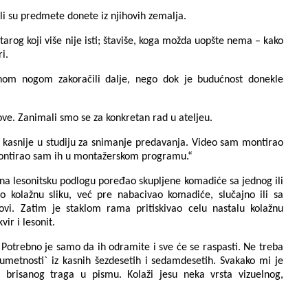
ali su predmete donete iz njihovih zemalja.
arog koji više nije isti; štaviše, koga možda uopšte nema – kako
i.
ednom nogom zakoračili dalje, nego dok je budućnost donekle
agove. Zanimali smo se za konkretan rad u ateljeu.
 kasnije u studiju za snimanje predavanja. Video sam montirao
Montirao sam ih u montažerskom programu.“
 na lesonitsku podlogu poređao skupljene komadiće sa jednog ili
 kolažnu sliku, već pre nabacivao komadiće, slučajno ili sa
ovi. Zatim je staklom rama pritiskivao celu nastalu kolažnu
ir i lesonit.
ti. Potrebno je samo da ih odramite i sve će se raspasti. Ne treba
 umetnosti` iz kasnih šezdesetih i sedamdesetih. Svakako mi je
 brisanog traga u pismu. Kolaži jesu neka vrsta vizuelnog,