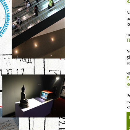
R
N
p
R
ч
T
N
g
s
ч
Č
R
P
s
k