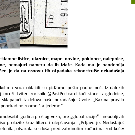
lamne listiće, ulaznice, mape, novine, poklopce, nalepnice,
ane, nemajući nameru da ih izlaže. Kada mu je pandemija
čeo je da na osnovu tih otpadaka rekonstruiše nekadašnja
kolima voza oblačili su pidžame pošto padne noć. Iz dalekih
j mreži Tviter, korisnik @PastPostcard kači stare razglednice,
 sklapajući iz delova naše nekadašnje živote. „Bakina pravila
a, ponekad ne znamo šta jedemo.“
mdesetih godina prošlog veka, pre „globalizacije“ i neodoljivih
su prolazile kroz filtere i ulepšavanja. „Prljavo je. Nedostaješ
 zelenila, otvarala se duša pred zabrinutim rođacima kod kuće: