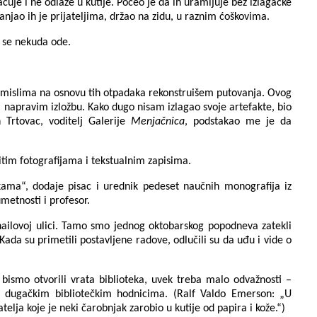
acuje i ne odlaže u kutije. Počeo je da ih uramljuje bez izlagačke
njao ih je prijateljima, držao na zidu, u raznim ćoškovima.
 se nekuda ode.
 u mislima na osnovu tih otpadaka rekonstruišem putovanja. Ovog
da napravim izložbu. Kako dugo nisam izlagao svoje artefakte, bio
Trtovac, voditelj Galerije
Menjačnica
, podstakao me je da
čitim fotografijama i tekstualnim zapisima.
ekama“, dodaje pisac i urednik pedeset naučnih monografija iz
umetnosti i profesor.
ailovoj ulici. Tamo smo jednog oktobarskog popodneva zatekli
Kada su primetili postavljene radove, odlučili su da uđu i vide o
ismo otvorili vrata biblioteka, uvek treba malo odvažnosti –
ik dugačkim bibliotečkim hodnicima. (Ralf Valdo Emerson: „U
atelja koje je neki čarobnjak zarobio u kutije od papira i kože.“)