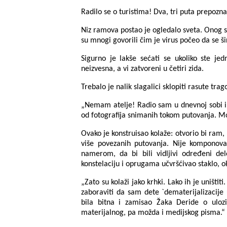
Radilo se o turistima! Dva, tri puta prepozn
Niz ramova postao je ogledalo sveta. Onog st
su mnogi govorili čim je virus počeo da se šir
Sigurno je lakše sećati se ukoliko ste j
neizvesna, a vi zatvoreni u četiri zida.
Trebalo je nalik slagalici sklopiti rasute tr
„Nemam atelje! Radio sam u dnevnoj sobi i
od fotografija snimanih tokom putovanja. 
Ovako je konstruisao kolaže: otvorio bi ram,
više povezanih putovanja. Nije komponovao
namerom, da bi bili vidljivi određeni del
konstelaciju i oprugama učvršćivao staklo, okv
„Zato su kolaži jako krhki. Lako ih je uništi
zaboraviti da sam dete `dematerijalizacije
bila bitna i zamisao Žaka Deride o ulozi
materijalnog, pa možda i medijskog pisma.“