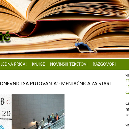
JEDNA PRIČA!
KNJIGE
NOVINSKI TEKSTOVI
RAZGOVORI
ч
F
DNEVNICI SA PUTOVANJA“: MENJAČNICA ZA STARI
“
C
Č
m
s
ч