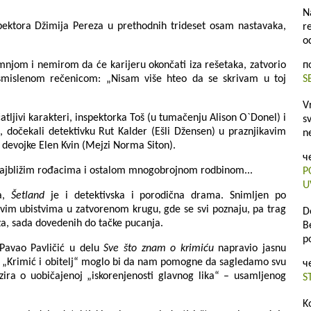
N
pektora Džimija Pereza u prethodnih trideset osam nastavaka,
r
o
mnjom i nemirom da će karijeru okončati iza rešetaka, zatvorio
п
smislenom rečenicom: „Nisam više hteo da se skrivam u toj
S
V
tljivi karakteri, inspektorka Toš (u tumačenju Alison O`Donel) i
s
, dočekali detektivku Rut Kalder (Ešli Džensen) u praznjikavim
n
o devojke Elen Kvin (Mejzi Norma Siton).
ч
ajbližim rođacima i ostalom mnogobrojnom rodbinom...
P
U
ka,
Šetland
je i detektivska i porodična drama. Snimljen po
ovim ubistvima u zatvorenom krugu, gde se svi poznaju, pa trag
D
za, sada dovedenih do tačke pucanja.
B
p
 Pavao Pavličić u delu
Sve što znam o krimiću
napravio jasnu
je „Krimić i obitelj“ moglo bi da nam pomogne da sagledamo svu
ч
ra o uobičajenoj „iskorenjenosti glavnog lika“ – usamljenog
S
K