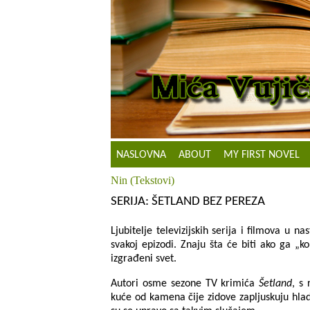
NASLOVNA
ABOUT
MY FIRST NOVEL
Nin (Tekstovi)
SERIJA: ŠETLAND BEZ PEREZA
Ljubitelje televizijskih serija i filmova u 
svakoj epizodi. Znaju šta će biti ako ga „k
izgrađeni svet.
Autori osme sezone TV krimića
Šetland
, s
kuće od kamena čije zidove zapljuskuju hlad