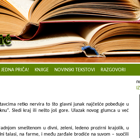
JEDNA PRIČA!
KNJIGE
NOVINSKI TEKSTOVI
RAZGOVORI
п
I
nastavcima retko nervira to što glavni junak najčešće pobeđuje u
oknu“. Sledi kraj ili nešto još gore. Ulazak novog glumca u već
 radnjom smeštenom u divni, zeleni, ledeno prozirni krajolik, u
ni talasi, na farme, i među zarđale brodiće na suvom – suočili