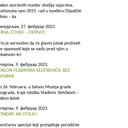
akon završenih master studija vajarstva,
ealizovala sam 2015. rad u sunđeru Dijadički
dnos – ka
онедељак, 27. фебруар 2023.
ERIJA: ČOVEK – OSTRVO!
rlo je verovatno da će glavni junak preživeti
ve opasnosti koje se nađu pred njim u
ekakvom kri
етвртак, 9. фебруар 2023.
OKLON VLADIMIRA VELIČKOVIĆA: BEZ
VIJANJA
o 26. februara, u Salonu Muzeja grada
eograda, traje izložba Vladimir Veličković –
oklon kolek
етвртак, 9. фебруар 2023.
TENDAP: NA STOLICI
omičarev specijal koji preispituje porodične