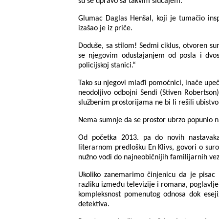
su se upravo sa takvim slučajem.
Glumac Daglas Henšal, koji je tumačio ins
izašao je iz priče.
Doduše, sa stilom! Sedmi ciklus, otvoren su
se njegovim odustajanjem od posla i dvo
policijskoj stanici.“
Tako su njegovi mlađi pomoćnici, inače upeča
neodoljivo odbojni Sendi (Stiven Robertson)
službenim prostorijama ne bi li rešili ubistv
Nema sumnje da se prostor ubrzo popunio n
Od početka 2013. pa do novih nastava
literarnom predlošku En Klivs, govori o sur
nužno vodi do najneobičnijih familijarnih ve
Ukoliko zanemarimo činjenicu da je pisac
razliku između televizije i romana, poglavl
kompleksnost pomenutog odnosa dok esejizi
detektiva.