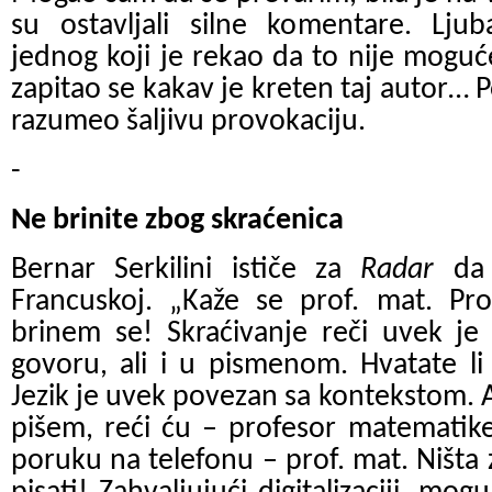
su ostavljali silne komentare. Ljub
jednog koji je rekao da to nije moguće
zapitao se kakav je kreten taj autor… Po
razumeo šaljivu provokaciju.
-
Ne brinite zbog skraćenica
Bernar Serkilini ističe za
Radar
da 
Francuskoj. „Kaže se prof. mat. Pr
brinem se! Skraćivanje reči uvek j
govoru, ali i u pismenom. Hvatate li 
Jezik je uvek povezan sa kontekstom. A
pišem, reći ću – profesor matematik
poruku na telefonu – prof. mat. Ništa 