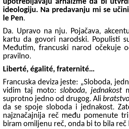
upotrebljavaju arhaizme da bi utvrdi
ideologiju. Na predavanju mi se učin
le Pen
.
Da. Upravo na nju. Pojačava, akcentu
kartu da govori narodski. Populisti su
Međutim, francuski narod očekuje od
pravilno.
Liberté, égalité, fraternité…
Francuska deviza jeste: „Sloboda, jedn
vidim taj moto:
sloboda
,
jednakost
m
suprotno jedno od drugog. Ali
bratstv
da se spoje sloboda i jednakost. Za
najznačajnija reč među pomenute tri.
biram omiljenu reč, onda bi to bila reč 