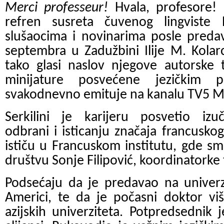
Merci professeur!
Hvala, profesore! 
refren susreta čuvenog lingviste B
slušaocima i novinarima posle preda
septembra u Zadužbini Ilije M. Kola
tako glasi naslov njegove autorske t
minijature posvećene jezičkim 
svakodnevno emituje na kanalu TV5 
Serkilini je karijeru posvetio izu
odbrani i isticanju značaja francuskog
ističu u Francuskom institutu, gde sm
društvu Sonje Filipović, koordinatorke
Podsećaju da je predavao na univerz
Americi, te da je počasni doktor viš
azijskih univerziteta. Potpredsednik 