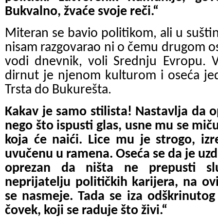
Bukvalno, žvaće svoje reči.“
Miteran se bavio politikom, ali u suštin
nisam razgovarao ni o čemu drugom osi
vodi dnevnik, voli Srednju Evropu. V
dirnut je njenom kulturom i oseća je
Trsta do Bukurešta.
Kakav je samo stilista! Nastavlja da 
nego što ispusti glas, usne mu se miču
koja će naići. Lice mu je strogo, iz
uvučenu u ramena. Oseća se da je uzdrž
oprezan da ništa ne prepusti s
neprijatelju političkih karijera, na
se nasmeje. Tada se iza odškrinutog
čovek, koji se raduje što živi.“