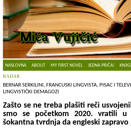
NASLOVNA
ABOUT
MY FIRST NOVEL
JEDNA PRIČA!
KNJIG
RADAR
BERNAR SERKILINI, FRANCUSKI LINGVISTA, PISAC I TELEV
LINGVISTIČKI DEMAGOZI
Zašto se ne treba plašiti reči usvojeni
smo se početkom 2020. vratili u 
šokantna tvrdnja da engleski zapravo 