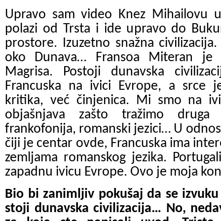
Upravo sam video Knez Mihailovu uli
polazi od Trsta i ide upravo do Buku
prostore. Izuzetno snažna civilizacija
oko Dunava… Fransoa Miteran je
Magrisa. Postoji dunavska civiliza
Francuska na ivici Evrope, a srce j
kritika, već činjenica. Mi smo na iv
objašnjava zašto tražimo druga 
frankofonija, romanski jezici… U odn
čiji je centar ovde, Francuska ima inte
zemljama romanskog jezika. Portugalija
zapadnu ivicu Evrope. Ovo je moja ko
Bio bi zanimljiv pokušaj da se izvuku
stoji dunavska civilizacija… No, ned