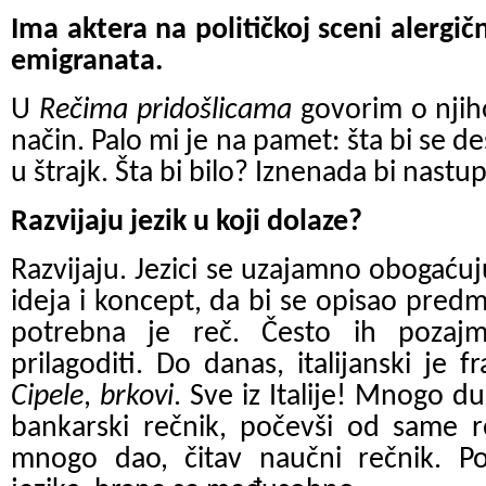
Ima aktera na političkoj sceni alergič
emigranata.
U
Rečima pridošlicama
govorim o njiho
način. Palo mi je na pamet: šta bi se de
u štrajk. Šta bi bilo? Iznenada bi nastupi
Razvijaju jezik u koji dolaze?
Razvijaju. Jezici se uzajamno obogaćuju
ideja i koncept, da bi se opisao predm
potrebna je reč. Često ih pozajml
prilagoditi. Do danas, italijanski je 
Cipele
,
brkovi
. Sve iz Italije! Mnogo d
bankarski rečnik, počevši od same 
mnogo dao, čitav naučni rečnik. P