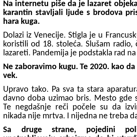
Na internetu piše da je lazaret obje
karantin stavljali ljude s brodova pri
hara kuga.
Dolazi iz Venecije. Stigla je u Francus
koristili od 18. stoleća. Slušam radio
lazareti. Pandemija je podstakla rad na 
Ne zaboravimo kugu. Te 2020. kao da s
vek.
Upravo tako. Pa sva ta stara aparatu
davno doba uzimao bris. Mesto gde se
Te negdašnje reči počele su da izvi
nikada nije mrtva. I nijedna ne treba d
Sa druge strane, pojedini polit