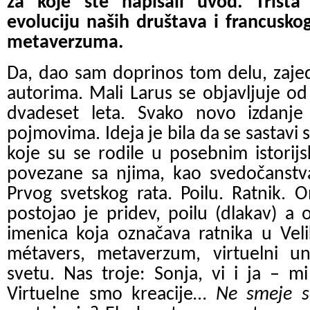
za koje ste napisali uvod. Trista
evoluciju naših društava i francusko
metaverzuma.
Da, dao sam doprinos tom delu, zaj
autorima. Mali Larus se objavljuje od
dvadeset leta. Svako novo izdanj
pojmovima. Ideja je bila da se sastavi s
koje su se rodile u posebnim istorij
povezane sa njima, kao svedočanstva
Prvog svetskog rata. Poilu. Ratnik. 
postojao je pridev, poilu (dlakav) a 
imenica koja označava ratnika u Vel
métavers, metaverzum, virtuelni u
svetu. Nas troje: Sonja, vi i ja – 
Virtuelne smo kreacije…
Ne smeje s