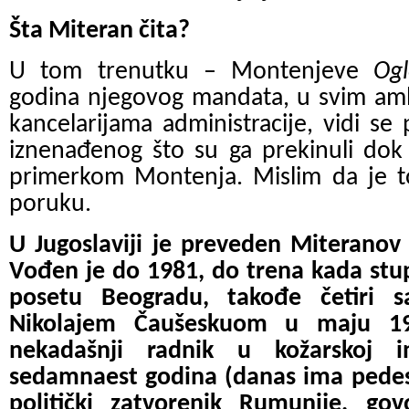
Šta Miteran čita?
U tom trenutku – Montenjeve
Og
godina njegovog mandata, u svim am
kancelarijama administracije, vidi s
iznenađenog što su ga prekinuli dok
primerkom Montenja. Mislim da je to
poruku.
U Jugoslaviji je preveden Miterano
Vođen je do 1981, do trena kada stup
posetu Beogradu, takođe četiri 
Nikolajem Čaušeskuom u maju 197
nekadašnji radnik u kožarskoj in
sedamnaest godina (danas ima pedese
politički zatvorenik Rumunije, gov