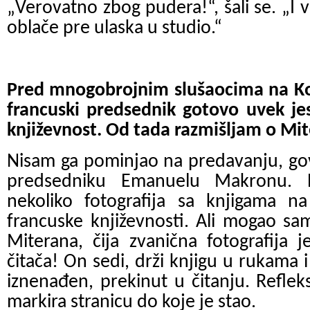
„
Verovatno zbog pudera!“, šali se. „I 
oblače pre ulaska u studio.“
Pred mnogobrojnim slušaocima na Ko
francuski predsednik gotovo uvek jest
književnost. Od tada razmišljam o Mi
Nisam ga pominjao na predavanju, go
predsedniku Emanuelu Makronu. 
nekoliko fotografija sa knjigama na
francuske književnosti. Ali mogao s
Miterana, čija zvanična fotografija j
čitača! On sedi, drži knjigu u rukama 
iznenađen, prekinut u čitanju. Refle
markira stranicu do koje je stao.