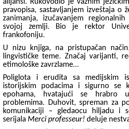
alijansi. Rukovodio je važnim jezičk
pravopisa, sastavljanjem izveštaja o 
zanimanja, izučavanjem regionalnih 
svojoj zemlji. Bio je rektor Unive
frankofoniju.
U nizu knjiga, na pristupačan način
lingvističke teme. Značaj varijanti, reč
etimološke zavrzlame…
Poliglota i erudita sa medijskim i
istorijskim podacima i sigurno se
epohama, hvatajući se hrabro u
problemima. Duhovit, spreman za p
komunikaciji – gledaocu hiljadu i 
serijala
Merci professeur!
deluje nestv