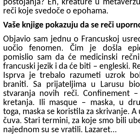
postojanja? Eh, kreature u metaverzu
reči koje svedoče o epohama.
Vaše knjige pokazuju da se reči uporn
Objavio sam jednu o Francuskoj usre
uočio fenomen. Čim je došla epi
pomislio sam da će medicinski rečni
francuski jezik i da će biti – engleski.
Isprva je trebalo razumeti uzrok bo
braniti. Sa prijateljima u Larusu b
stvaranja novih reči. Confinement –
kretanja. Ili masque – maska, u dru
toga, maska se koristila za skrivanje. 
čuva. Stari termini, za koje smo bili ub
najednom su se vratili. Lazaret...