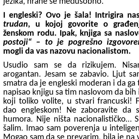
jezika, hrane se međusobno.
I engleski? Ovo je šala! Intrigira na
trudan
, u kojoj govorite o građen
ženskom rodu. Ipak, knjiga sa nasl
postoji“ – to je pogrešno izgovore
mogli da vas nazovu nacionalistom.
Usudio sam se da rizikujem. Nisam
arogantan. Jesam se zabavio. Ljut s
smatra da je engleski moderan i da ga 
napisao knjigu sa tim naslovom da bih 
koji toliko volite, u stvari francuski! 
dao engleskom! Ne zaboravite da s
humora. Nije ništa nacionalističko… 
šalim. Imao sam poverenja u inteligencij
Mogao sam da se prevarim, bila je na