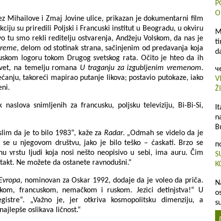
P
O
ez Mihailove i Zmaj Jovine ulice, prikazan je dokumentarni film
ekciju su priredili Poljski i Francuski institut u Beogradu, u okviru
M
o tu smo rekli reditelju ostvarenja, Andžeju Volskom, da nas je
t
vreme
, delom od stotinak strana, sačinjenim od predavanja koja
d
ruskom logoru tokom Drugog svetskog rata. Očito je hteo da ih
i svet, na temelju romana
U traganju za izgubljenim vremenom
.
ч
sećanju, takoreći mapirao putanje likova; postavio putokaze, iako
V
eni.
Ž
 naslova snimljenih za francusku, poljsku televiziju, Bi-Bi-Si,
I
n
B
im da je to bilo 1983“, kaže za
Radar
. „Odmah se videlo da je
i se u njegovom društvu, jako je bilo teško – ćaskati. Brzo se
п
u vrstu ljudi koja nosi nešto neopisivo u sebi, ima auru. Čim
S
ntakt. Ne možete da ostanete ravnodušni.“
K
Evropa
, nominovan za Oskar 1992, dodaje da je voleo da priča.
N
jskom, francuskom, nemačkom i ruskom. Jezici detinjstva!“ U
o
gistre“. „Važno je, jer otkriva kosmopolitsku dimenziju, a
s
ajlepše oslikava ličnost.“