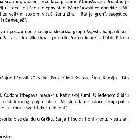
na vratima, utučen, pročitaće prezime
Mereškovski
. Pročitao je
ju i sada je ušao u njegov stan. Mereškovski će donekle rešiti
 za velikim stolom, vičući ženu Zinu. „Rat je greh“, saopštiće,
 i učestvuješ“.
stvo i postao deo značajne slikarske grupe
kapisti
. Sanjarili su i
e u Pariz sa tim slikarima i priredio žur na kome je Pablo Pikaso
čajne ličnosti 20. veka. Išao je kod Koktoa, Žida, Kamija… Bio
usi. Čudom izbegava masakr u Katinjskoj šumi. U ledenom Sibiru
nestali mnogi poljski oficiri. Ne sluti da će uskoro, drugi put u
tek u Iranu shvatiti da su ubijeni.“
orkalo se da idu u Grčku. Sanjarili su da i oni krenu. Nisu znali
iristo?