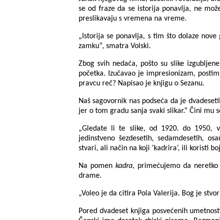
se od fraze da se istorija ponavlja, ne m
preslikavaju s vremena na vreme.
„Istorija se ponavlja, s tim što dolaze nove
zamku“, smatra Volski.
Zbog svih nedaća, pošto su slike izgubljen
početka. Izučavao je impresionizam, postimp
pravcu reč? Napisao je knjigu o Sezanu.
Naš sagovornik nas podseća da je dvadesetih 
jer o tom gradu sanja svaki slikar.“ Čini mu s
„Gledate li te slike, od 1920. do 1950, vi
jedinstveno šezdesetih, sedamdesetih, os
stvari, ali način na koji ’kadrira’, ili koristi 
Na pomen
kadra
, primećujemo da neretko s
drame.
„Voleo je da citira Pola Valerija. Bog je stvor
Pored dvadeset knjiga posvećenih umetnosti,