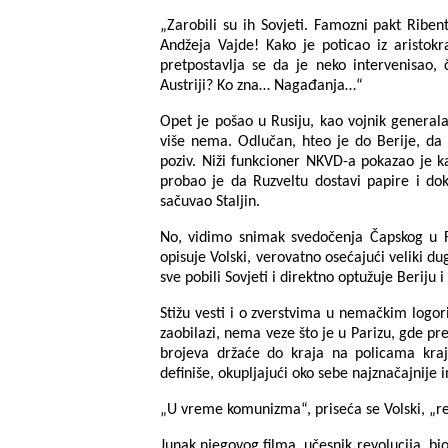
„Zarobili su ih Sovjeti. Famozni pakt Riben
Andžeja Vajde! Kako je poticao iz aristokr
pretpostavlja se da je neko intervenisao, 
Austriji? Ko zna… Nagađanja…“
Opet je pošao u Rusiju, kao vojnik generala
više nema. Odlučan, hteo je do Berije, da i
poziv. Niži funkcioner NKVD-a pokazao je ka
probao je da Ruzveltu dostavi papire i doka
sačuvao Staljin.
No, vidimo snimak svedočenja Čapskog u F
opisuje Volski, verovatno osećajući veliki d
sve pobili Sovjeti i direktno optužuje Beriju i
Stižu vesti i o zverstvima u nemačkim logor
zaobilazi, nema veze što je u Parizu, gde pr
brojeva držaće do kraja na policama kraj k
definiše, okupljajući oko sebe najznačajnije 
„U vreme komunizma“, priseća se Volski, „reč
Junak njegovog filma, učesnik revolucija, bi