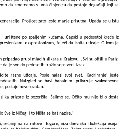
ožemo da smetnemo s uma činjenicu da postoje događaji koji se
 generacije. Prošlost zato jeste manje prisutna. Upada se u istu
e i uništene po spaljenim kućama, Čapski u pedesetoj kreće iz
resionizam, ekspresionizam, želeći da ispita uticaje. O kom je
pripadao grupi mladih slikara u Krakovu. „Svi su otišli u Pariz,
e da je sve do pedesetih tražio sopstveni izraz.
dite razne uticaje. Posle nalazi svoj svet. ’Kadriranje’ jeste
amdesetih. Naizgled se bavi banalnim, prikazuje svakodnevne
boje, postaje neverovatan.“
lika prizore iz pozorišta. Šalimo se. Očito mu nije bilo dosta
io Sve iz Ničeg, i to Ništa se baš nazire.“
 sećanjima na ratove i logore, niza dnevnika i kolekcija eseja,