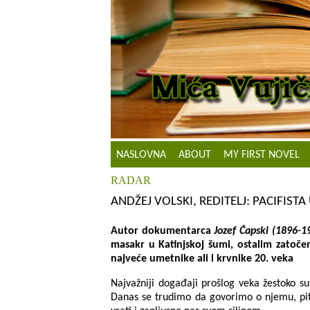
NASLOVNA
ABOUT
MY FIRST NOVEL
RADAR
ANDŽEJ VOLSKI, REDITELJ: PACIFISTA
Autor dokumentarca
Jozef Čapski (1896-1
masakr u Katinjskoj šumi, ostalim zatoč
najveće umetnike ali i krvnike 20. veka
Najvažniji događaji prošlog veka žestoko su 
Danas se trudimo da govorimo o njemu, pitaj