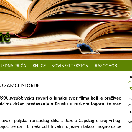
JEDNA PRIČA!
KNJIGE
NOVINSKI TEKSTOVI
RAZGOVORI
н
O
 U ZAMCI ISTORIJE
P
993), svedok veka
govori o junaku svog filma koji je preživeo
F
enicima držao predavanja o Prustu u ruskom logoru, te sreo
O
n
uvukli poljsko-francuskog slikara Jozefa Čapskog u svoj vrtlog.
ч
ući se da li bi neki od tih velikih, jezivih talasa mogao da se
L