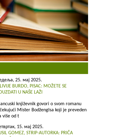
едеља, 25. мај 2025.
LIVIJE BURDO, PISAC: MOŽETE SE
OUZDATI U NAŠE LAŽI
rancuski književnik govori o svom romanu
čekujući Mister Bodženglsa koji je preveden
a više od t
етвртак, 15. мај 2025.
USIL GOMEZ, STRIP-AUTORKA: PRIČA