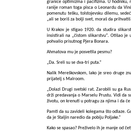
granice optimizma i pacifizma. U hodniku, 
ranije roman toga pisca o Leonardu da Vinči
pomenutu tešku, tolstojevsku dilemu, sedeći
„ali se boriš za bolji svet, moraš da prihvatiš
U Krakov je stigao 1920. da studira slikar
insistirali na „čistom slikarstvu“. Otišao j
pohvalio prisutnog Pjera Bonara.
Ahmatova mu je posvetila pesmu?
„Da. Sreli su se dva-tri puta.“
Nalik Mereškovskom, lako je sreo druge zna
prijatelj s Malroom.
„Dolazi Drugi svetski rat. Zarobili su ga R
drži predavanja o Marselu Prustu. Vidi da su 
životu, on krenuti u potragu za njima i da će 
Pamti da su zavideli kolegama što odlaze. Gov
da je Staljin naredio da pobiju Poljake.“
Kako se spasao? Preživelo ih je manje od čet