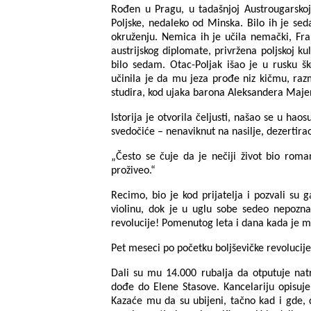
Rođen u Pragu, u tadašnjoj Austrougarskoj
Poljske, nedaleko od Minska. Bilo ih je se
okruženju. Nemica ih je učila nemački, Fran
austrijskog diplomate, privržena poljskoj k
bilo sedam. Otac-Poljak išao je u rusku šk
učinila je da mu jeza prođe niz kičmu, ra
studira, kod ujaka barona Aleksandera Maje
Istorija je otvorila čeljusti, našao se u haos
svedočiće – nenaviknut na nasilje, dezertirao
„Često se čuje da je nečiji život bio roma
proživeo.“
Recimo, bio je kod prijatelja i pozvali su g
violinu, dok je u uglu sobe sedeo nepozna
revolucije! Pomenutog leta i dana kada je 
Pet meseci po početku boljševičke revolucije,
Dali su mu 14.000 rubalja da otputuje nat
dođe do Elene Stasove. Kancelariju opisuj
Kazaće mu da su ubijeni, tačno kad i gde,