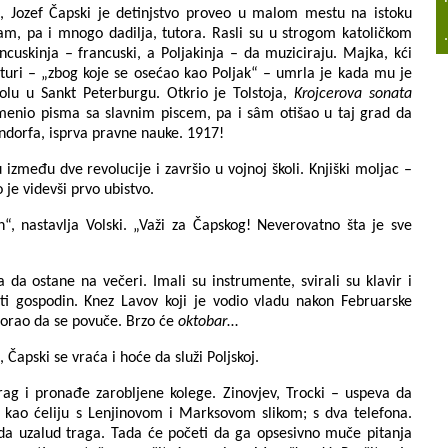
, Jozef Čapski je detinjstvo proveo u malom mestu na istoku
dam, pa i mnogo dadilja, tutora. Rasli su u strogom katoličkom
.
cuskinja – francuski, a Poljakinja – da muziciraju. Majka, kći
ulturi – „zbog koje se osećao kao Poljak“ – umrla je kada mu je
olu u Sankt Peterburgu. Otkrio je Tolstoja,
Krojcerova sonata
zmenio pisma sa slavnim piscem, pa i sâm otišao u taj grad da
ndorfa, isprva pravne nauke. 1917!
u između dve revolucije i završio u vojnoj školi. Knjiški moljac –
 je videvši prvo ubistvo.
n“, nastavlja Volski. „Važi za Čapskog! Neverovatno šta je sve
a da ostane na večeri. Imali su instrumente, svirali su klavir i
ti gospodin. Knez Lavov koji je vodio vladu nakon Februarske
morao da se povuče. Brzo će
oktobar
…
 Čapski se vraća i hoće da služi Poljskoj.
rag i pronađe zarobljene kolege. Zinovjev, Trocki – uspeva da
e kao ćeliju s Lenjinovom i Marksovom slikom; s dva telefona.
 da uzalud traga. Tada će početi da ga opsesivno muče pitanja