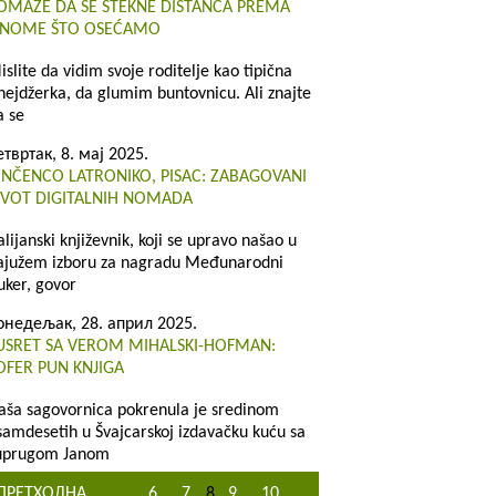
OMAŽE DA SE STEKNE DISTANCA PREMA
NOME ŠTO OSEĆAMO
islite da vidim svoje roditelje kao tipična
inejdžerka, da glumim buntovnicu. Ali znajte
a se
етвртак, 8. мај 2025.
INČENCO LATRONIKO, PISAC: ZABAGOVANI
IVOT DIGITALNIH NOMADA
talijanski književnik, koji se upravo našao u
ajužem izboru za nagradu Međunarodni
uker, govor
онедељак, 28. април 2025.
USRET SA VEROM MIHALSKI-HOFMAN:
OFER PUN KNJIGA
aša sagovornica pokrenula je sredinom
samdesetih u Švajcarskoj izdavačku kuću sa
uprugom Janom
ПРЕТХОДНА
...
6
7
8
9
10