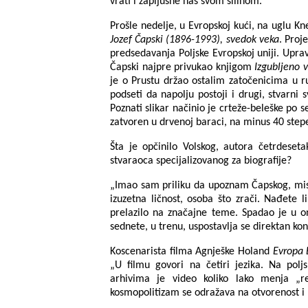
vrati i zapljusne nas svom silinom.
Prošle nedelje, u Evropskoj kući, na uglu Kn
Jozef Čapski (1896-1993), svedok veka
. Proj
predsedavanja Poljske Evropskoj uniji. Uprav
Čapski najpre privukao knjigom
Izgubljeno 
je o Prustu držao ostalim zatočenicima u 
podseti da napolju postoji i drugi, stvarn
Poznati slikar načinio je crteže-beleške po 
zatvoren u drvenoj baraci, na minus 40 step
Šta je opčinilo Volskog, autora četrdesetak
stvaraoca specijalizovanog za biografije?
„Imao sam priliku da upoznam Čapskog, misl
izuzetna ličnost, osoba što zrači. Nađete l
prelazilo na značajne teme. Spadao je u on
sednete, u trenu, uspostavlja se direktan ko
Koscenarista filma Agnješke Holand
Evropa 
„U filmu govori na četiri jezika. Na pol
arhivima je video koliko lako menja „re
kosmopolitizam se odražava na otvorenost i n