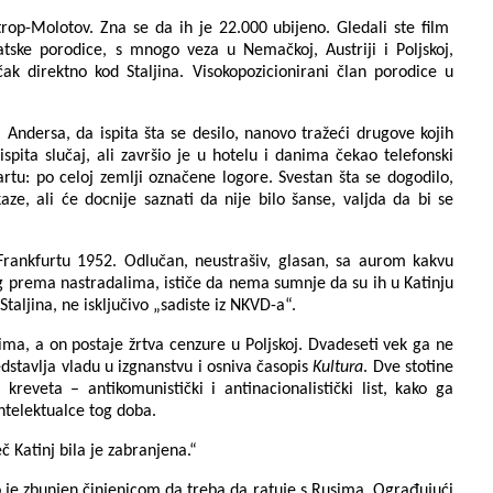
trop-Molotov. Zna se da ih je 22.000 ubijeno. Gledali ste film
atske porodice, s mnogo veza u Nemačkoj, Austriji i Poljskoj,
čak direktno kod Staljina. Visokopozicionirani član porodice u
 Andersa, da ispita šta se desilo, nanovo tražeći drugove kojih
spita slučaj, ali završio je u hotelu i danima čekao telefonski
rtu: po celoj zemlji označene logore. Svestan šta se dogodilo,
ze, ali će docnije saznati da nije bilo šanse, valjda da bi se
rankfurtu 1952. Odlučan, neustrašiv, glasan, sa aurom kakvu
ug prema nastradalima, ističe da nema sumnje da su ih u Katinju
 Staljina, ne isključivo „sadiste iz NKVD-a“.
ima, a on postaje žrtva cenzure u Poljskoj. Dvadeseti vek ga ne
edstavlja vladu u izgnanstvu i osniva časopis
Kultura
. Dve stotine
reveta – antikomunistički i antinacionalistički list, kako ga
intelektualce tog doba.
 Katinj bila je zabranjena.“
o je zbunjen činjenicom da treba da ratuje s Rusima. Ograđujući