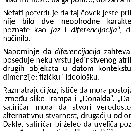
Nisu li umesto da ga ponize, ubrzali am
Nefati potvrđuje da taj čovek jeste pril
nije bilo dve neophodne karakteri
poznate kao
jaz
i
diferencijacija
“, d
načinilo.
Napominje da
diferencijacija
zahteva 
poseduje neku vrstu jedinstvenog atrib
drugih objekata u datom kontekst
dimenzije: fizičku i ideološku.
Razmatrajući
jaz
, ističe da mora postoj
između slike Trampa i „Donalda“. „Da b
satiričar mora da stvori verodosto
alternativnu stvarnost, drugačiju od o
Dakle, satiričar bi želeo da uveliča po