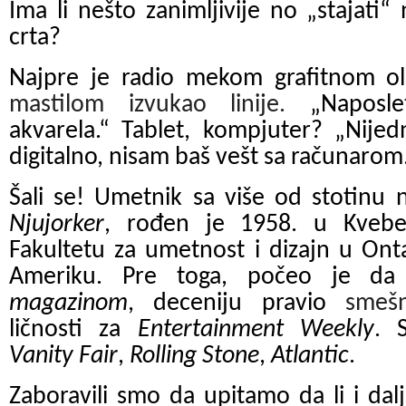
Ima li nešto zanimljivije no „stajati
crta?
Najpre je radio mekom grafitnom 
mastilom izvukao linije.
„Naposle
akvarela.“ Tablet, kompjuter? „Nijed
digitalno, nisam baš vešt sa računarom
Šali se! Umetnik sa više od stotinu 
Njujorker
, rođen je 1958. u Kvebe
Fakultetu za umetnost i dizajn u Ont
Ameriku.
Pre toga, počeo je da
magazinom
, deceniju pravio
sme
ličnosti za
Entertainment Weekly
. 
Vanity Fair
,
Rolling Stone
,
Atlantic
.
Zaboravili smo da upitamo da li i dalj