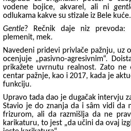
vodene bojice, akvarel, ali ni
gentl
odlukama kakve su stizale iz Bele kuće.
Gentle
? Rečnik daje niz prevoda: 
plemenit, mek.
Navedeni pridevi privlače pažnju, uz o
ocenjuje „pasivno-agresivnim“. Dois
prikažete uvrnutu realnost. Zato ne 
centar pažnje, kao i 2017, kada je akt
funkciju.
Upravo tada dao je dugačak intervju z
Stavio je do znanja da i sâm vidi da
frizurom, ali da razmišlja da ne pra
karikaturu, to jest „da učini da ovaj iz