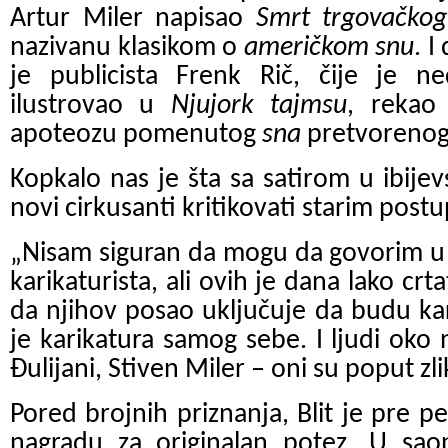
Artur Miler napisao
Smrt trgovačkog
nazivanu klasikom o
američkom snu
. 
je publicista Frenk Rič, čije je 
ilustrovao u
Njujork tajmsu
, rekao
apoteozu pomenutog
sna
pretvorenog
Kopkalo nas je šta sa satirom u ibij
novi cirkusanti kritikovati starim post
„Nisam siguran da mogu da govorim u i
karikaturista, ali ovih je dana lako crta
da njihov posao uključuje da budu ka
je karikatura samog sebe. I ljudi oko 
Đulijani, Stiven Miler – oni su poput zli
Pored brojnih priznanja, Blit je pre p
nagradu za originalan potez. U saop