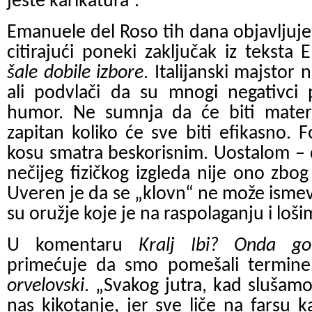
jeste karikatura“.
Emanuele del Roso tih dana objavljuje pr
citirajući poneki zaključak iz tekst
šale dobile izbore
. Italijanski majstor
ali podvlači da su mnogi negativci p
humor. Ne sumnja da će biti materij
zapitan koliko će sve biti efikasno. F
kosu smatra beskorisnim. Uostalom – 
nečijeg fizičkog izgleda nije ono zbog
Uveren je da se „klovn“ ne može ismeva
su oružje koje je na raspolaganju i lo
U komentaru
Kralj Ibi? Onda go
primećuje da smo pomešali termin
orvelovski
. „Svakog jutra, kad slušamo
nas kikotanje, jer sve liče na farsu