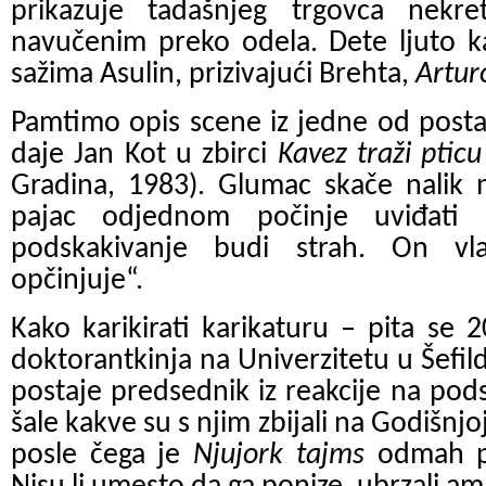
prikazuje tadašnjeg trgovca nekr
navučenim preko odela. Dete ljuto ka
sažima Asulin, prizivajući Brehta,
Artur
Pamtimo opis scene iz jedne od post
daje Jan Kot u zbirci
Kavez traži ptic
Gradina, 1983). Glumac skače nalik m
pajac odjednom počinje uviđati
podskakivanje budi strah. On vlad
opčinjuje“.
Kako karikirati karikaturu – pita se 
doktorantkinja na Univerzitetu u Šefil
postaje predsednik iz reakcije na pod
šale kakve su s njim zbijali na Godišnjo
posle čega je
Njujork tajms
odmah p