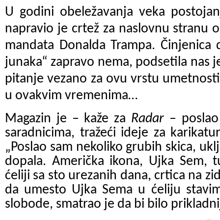
U godini obeležavanja veka postoja
napravio je crtež za naslovnu stranu 
mandata Donalda Trampa. Činjenica da
junaka“ zapravo nema, podsetila nas j
pitanje vezano za ovu vrstu umetnosti.
u ovakvim vremenima…
Magazin je – kaže za
Radar
– poslao
saradnicima, tražeći ideje za karika
„Poslao sam nekoliko grubih skica, ukl
dopala. Američka ikona, Ujka Sem, t
ćeliji sa sto urezanih dana, crtica na z
da umesto Ujka Sema u ćeliju stavim
slobode, smatrao je da bi bilo prikladnij