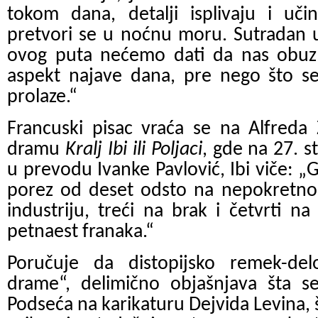
tokom dana, detalji isplivaju i uč
pretvori se u noćnu moru. Sutradan 
ovog puta nećemo dati da nas obuzm
aspekt najave dana, pre nego što se
prolaze.“
Francuski pisac vraća se na Alfreda 
dramu
Kralj Ibi ili Poljaci
, gde na 27. s
u prevodu Ivanke Pavlović, Ibi viče:
porez od deset odsto na nepokretnost
industriju, treći na brak i četvrti n
petnaest franaka.“
Poručuje da distopijsko remek-delo,
drame“, delimično objašnjava šta s
Podseća na karikaturu Dejvida Levina