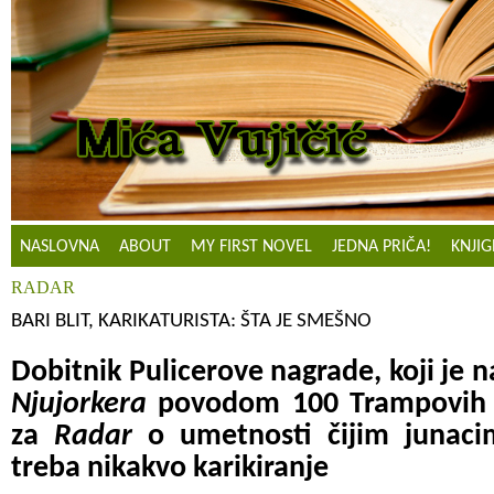
NASLOVNA
ABOUT
MY FIRST NOVEL
JEDNA PRIČA!
KNJIG
RADAR
BARI BLIT, KARIKATURISTA: ŠTA JE SMEŠNO
Dobitnik Pulicerove nagrade, koji je 
Njujorkera
povodom 100 Trampovih da
za
Radar
o umetnosti čijim junaci
treba nikakvo karikiranje