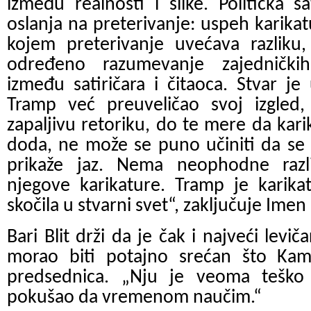
između realnosti i slike. Politička s
oslanja na preterivanje: uspeh karikat
kojem preterivanje uvećava razliku,
određeno razumevanje zajedničkih
između satiričara i čitaoca. Stvar j
Tramp već preuveličao svoj izgled,
zapaljivu retoriku, do te mere da ka
doda, ne može se puno učiniti da se uv
prikaže jaz. Nema neophodne raz
njegove karikature. Tramp je karika
skočila u stvarni svet“, zaključuje Imen
Bari Blit drži da je čak i najveći levi
morao biti potajno srećan što Kama
predsednica. „Nju je veoma teško 
pokušao da vremenom naučim.“