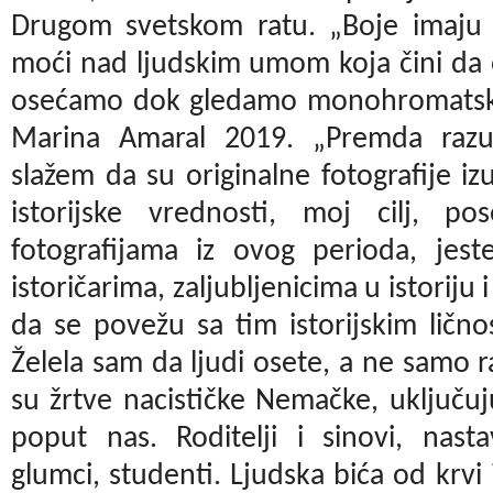
Drugom svetskom ratu. „Boje imaju 
moći nad ljudskim umom koja čini da 
osećamo dok gledamo monohromatsku 
Marina Amaral 2019. „Premda raz
slažem da su originalne fotografije i
istorijske vrednosti, moj cilj, 
fotografijama iz ovog perioda, jest
istoričarima, zaljubljenicima u istoriju
da se povežu sa tim istorijskim lično
Želela sam da ljudi osete, a ne samo 
su žrtve nacističke Nemačke, uključuj
poput nas. Roditelji i sinovi, nastav
glumci, studenti. Ljudska bića od krvi