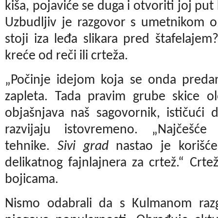
kiša, pojaviće se duga i otvoriti joj put
Uzbudljiv je razgovor s umetnikom o 
stoji iza leđa slikara pred štafelajem
kreće od reči ili crteža.
„Počinje idejom koja se onda predan
zapleta. Tada pravim grube skice ol
objašnjava naš sagovornik, ističući da
razvijaju istovremeno.
„Najčešće 
tehnike.
Sivi grad
nastao je korišć
delikatnog fajnlajnera za crtež.“ Cr
bojicama.
Nismo odabrali da s Kulmanom raz