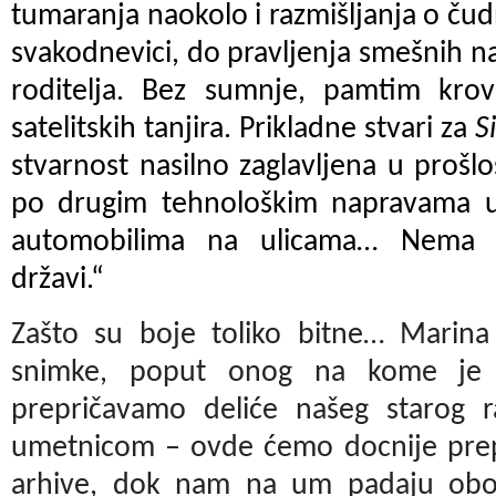
tumaranja naokolo i razmišljanja o čud
svakodnevici, do pravljenja smešnih n
roditelja. Bez sumnje, pamtim kro
satelitskih tanjira. Prikladne stvari za
S
stvarnost nasilno zaglavljena u prošlo
po drugim tehnološkim napravama u 
automobilima na ulicama… Nema 
državi.
“
Zašto su boje toliko bitne… Marina 
snimke, poput onog na kome je 
prepričavamo deliće našeg starog r
umetnicom – ovde ćemo docnije prepi
arhive, dok nam na um padaju oboj