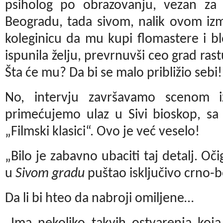
psiholog po obrazovanju, vezan za 
Beogradu, tada sivom, nalik ovom izm
koleginicu da mu kupi flomastere i b
ispunila želju, prevrnuvši ceo grad rast
Šta će mu? Da bi se malo približio sebi!
No, intervju završavamo scenom iz
primećujemo ulaz u
Sivi bioskop, s
„Filmski klasici“. Ovo je već veselo!
„Bilo je zabavno ubaciti taj detalj. Oč
u
Sivom gradu
puštao isključivo crno-be
Da li bi hteo da nabroji omiljene…