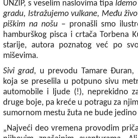
UNZIP, s veselim naslovima tipa
Idemo
gradu
,
Istražujemo vulkane
,
Među živo
piškim na nošu
– pronašli smo ilust
hamburškog pisca i crtača Torbena K
starije, autora poznatog već po s
miševima.
Sivi grad
, u prevodu Tamare Đuran, g
koja se preselila u potpuno sivu met
automobile i ljude (!), neprekidno z
druge boje, pa kreće u potragu za njim
sumornom mestu žuta ne bude jedino 
„Najveći deo vremena provodim pričaj