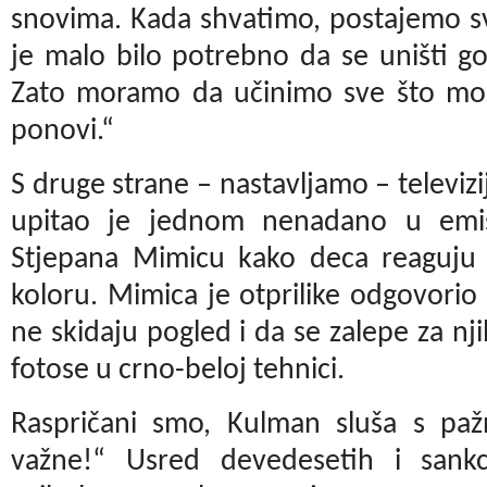
snovima. Kada shvatimo, postajemo sv
je malo bilo potrebno da se uništi go
Zato moramo da učinimo sve što mo
ponovi.“
S druge strane – nastavljamo – televizi
upitao je jednom nenadano u emi
Stjepana Mimicu kako deca reaguju 
koloru. Mimica je otprilike odgovori
ne skidaju pogled i da se zalepe za njih
fotose u crno-beloj tehnici.
Raspričani smo, Kulman sluša s paž
važne!“ Usred devedesetih i sankci