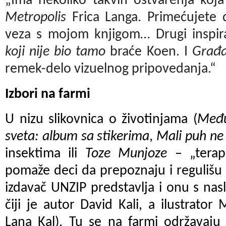
„Ima nekoliko takvih ostvarenja koja
Metropolis
Frica Langa. Primećujete 
veza s mojom knjigom… Drugi inspira
koji nije bio tamo
braće Koen. I
Građa
remek-delo vizuelnog pripovedanja.“
Izbori na farmi
U nizu slikovnica o životinjama (
Među
sveta: album sa stikerima
,
Mali puh ne
insektima ili
Toze Munjoze
– „terape
pomaže deci da prepoznaju i regulišu 
izdavač UNZIP predstavlja i onu s n
čiji je autor David Kali, a ilustrator
Lana Kal). Tu se na farmi održavaju