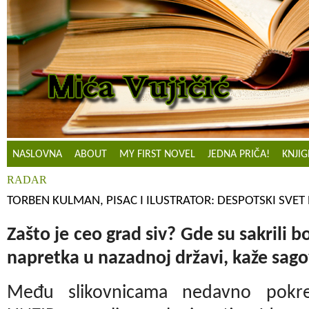
NASLOVNA
ABOUT
MY FIRST NOVEL
JEDNA PRIČA!
KNJIG
RADAR
TORBEN KULMAN, PISAC I ILUSTRATOR: DESPOTSKI SVET 
Zašto je ceo grad siv? Gde su sakrili
napretka u nazadnoj državi, kaže sag
Među slikovnicama nedavno pokre