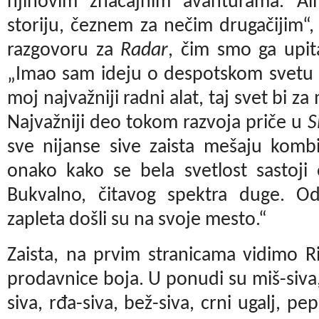
njihovim značajnim avanturama. Al
storiju, čeznem za nečim drugačijim“
razgovoru za
Radar
, čim smo ga upit
„Imao sam ideju o despotskom svetu 
moj najvažniji radni alat, taj svet bi
Najvažniji deo tokom razvoja priče u
S
sve nijanse sive zaista mešaju komb
onako kako se bela svetlost sastoji
Bukvalno, čitavog spektra duge. Od 
zapleta došli su na svoje mesto.“
Zaista, na prvim stranicama vidimo Ri
prodavnice boja. U ponudi su miš-siv
siva, rđa-siva, bež-siva, crni ugalj, p