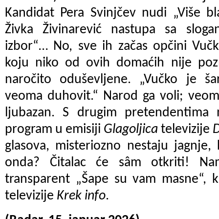
Kandidat Pera Svinjčev nudi „Više bl
Živka Živinarević nastupa sa sloga
izbor“… No, sve ih začas opčini Vučk
koju niko od ovih domaćih nije poz
naročito oduševljene. „Vučko je ša
veoma duhovit.“ Narod ga voli; veom
ljubazan. S drugim pretendentima n
program u emisiji
Glagoljica
televizije
D
glasova, misteriozno nestaju jagnje,
onda? Čitalac će sâm otkriti! N
transparent „Šape su vam masne“, ka
televizije
Krek info
.