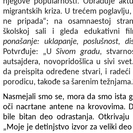
njegove popularnosti. Obrađuje ak
migrantskih kriza. U trećem poglavlju
ne pripada“; na osamnaestoj stran
školskoj sali i gleda edukativni 
ponašanje: uklapanje, poslušnost, dis
Potvrđuje: „U
Sivom gradu
, stvarn
autsajdera, novopridošlica u sivi sve
da preispita određene stvari, i radeći
porodicu, takođe sa šarenim težnjama.
Nasmejali smo se, mora da smo ista g
oči nacrtane antene na krovovima. D
bile bitan deo odrastanja. Otkrivaju
„Moje je detinjstvo izvor za veliki de