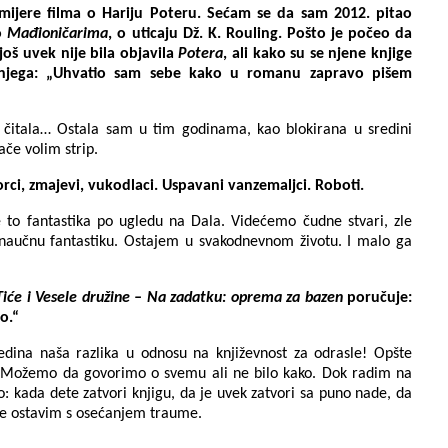
mijere filma o Hariju Poteru. Sećam se da sam 2012. pitao
 o
Mađioničarima
,
o uticaju Dž. K. Rouling. Pošto je počeo da
oš uvek nije bila objavila
Potera
, ali kako su se njene knjige
na njega: „Uhvatio sam sebe kako u romanu zapravo pišem
i čitala… Ostala sam u tim godinama, kao blokirana u sredini
če volim strip.
orci, zmajevi, vukodlaci. Uspavani vanzemaljci. Roboti.
 to fantastika po ugledu na Dala. Videćemo čudne stvari, zle
naučnu fantastiku. Ostajem u svakodnevnom životu. I malo ga
Tiće i Vesele družine – Na zadatku: oprema za bazen
poručuje:
o.“
dina naša razlika u odnosu na književnost za odrasle! Opšte
e. Možemo da govorimo o svemu ali ne bilo kako. Dok radim na
 kada dete zatvori knjigu, da je uvek zatvori sa puno nade, da
 ne ostavim s osećanjem traume.