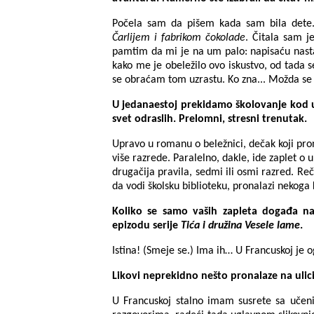
Počela sam da pišem kada sam bila dete.
Čarlijem i fabrikom čokolade
. Čitala sam j
pamtim da mi je na um palo: napisaću nasta
kako me je obeležilo ovo iskustvo, od tada s
se obraćam tom uzrastu. Ko zna... Možda se 
U jedanaestoj prekidamo školovanje kod u
svet odraslih. Prelomni, stresni trenutak.
Upravo u romanu o beležnici, dečak koji pro
više razrede. Paralelno, dakle, ide zaplet o 
drugačija pravila, sedmi ili osmi razred. Re
da vodi školsku biblioteku, pronalazi nekog
Koliko se samo vaših zapleta događa 
epizodu serije
Tića i družina Vesele lame
.
Istina! (Smeje se.) Ima ih… U Francuskoj je
Likovi neprekidno nešto pronalaze na ulici
U Francuskoj stalno imam susrete sa učeni