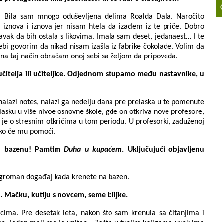
 Bila sam mnogo oduševljena delima Roalda Dala. Naročito
e iznova i iznova jer nisam htela da izađem iz te priče. Dobro
vak da bih ostala s likovima. Imala sam deset, jedanaest… I te
ebi govorim da nikad nisam izašla iz fabrike čokolade. Volim da
na taj način obraćam onoj sebi sa željom da pripoveda.
čitelja ili učiteljice. Odjednom stupamo među nastavnike, u
nalazi notes, nalazi ga nedelju dana pre prelaska u te pomenute
ulasku u više nivoe osnovne škole, gde on otkriva nove profesore,
č je o stresnim otkrićima u tom periodu. U profesorki, zaduženoj
a ko će mu pomoći.
na bazenu! Pamtim
Duha u kupaćem
. Uključujući objavljenu
 ogroman događaj kada krenete na bazen.
. Mačku, kutiju s novcem, seme biljke.
cima. Pre desetak leta, nakon što sam krenula sa čitanjima i