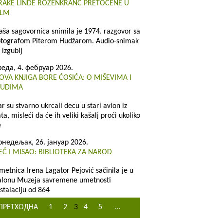
RAKE LINDE ROZENKRANC PRETOČENE U
ILM
aša sagovornica snimila je 1974. razgovor sa
otografom Piterom Hudžarom. Audio-snimak
 izgublj
реда, 4. фебруар 2026.
OVA KNJIGA BORE ĆOSIĆA: O MIŠEVIMA I
JUDIMA
ar su stvarno ukrcali decu u stari avion iz
ta, misleći da će ih veliki kašalj proći ukoliko
e
онедељак, 26. јануар 2026.
EČ I MISAO: BIBLIOTEKA ZA NAROD
metnica Irena Lagator Pejović sačinila je u
alonu Muzeja savremene umetnosti
nstalaciju od 864
ПРЕТХОДНА
1
2
3
4
5
...