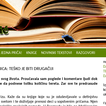
JEDNA PRIČA!
KNJIGE
NOVINSKI TEKSTOVI
RAZGOVORI
п
D
CA: TEŠKO JE BITI DRUGAČIJI
T
D
i svog života. Proučavala sam poglede i komentare ljudi dok
že da podnese toliku količinu tereta. Zar sve te predrasude
I
k
o
rizu. Kaže da su knjige koje su je oduševljаvаle u detinjstvu
ju svetom i te doživljаje prenosi deci u sopstvenim pričаmа. Njen
с