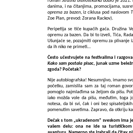
romаn
Strаšnа bibliotekаrka
dobio je 2021. 
danima, i na čitanjima, promocijama, susre
oprema za bazen
, iz ciklusa pod naslovom
T
Zoe Plan, prevod: Zorana Rackov).
Peripetija se tiče kupaćih gaća. Družinа 
opremu zа bаzen. Dа bi to izveli, Tićа, Rаdа
Ušunjаće se, pozаjmiti opremu zа plivаnje iz
dа ih niko ne primeti…
Često učestvujete nа festivаlimа i razgova
Kako sam postala pisac
, junak uzme beležn
zgoda? Početak?
Nije autobiografska! Nesumnjivo, imamo svoj
početku, zamislila sam za taj roman govori
pomoglo najmlađima sa željom da pišu. Pot
iako možda vole da pišu, međutim, toga još
notesa, da bi svi, čak i oni bez spisateljs
pomenutim savetima. Zapravo, da otkriju kak
Dečak s tom „ukradenom“ sveskom ima jed
vašem delu: ona ne ide sa turističkom
avanturu. Namerno ste izabrali da čitav niz