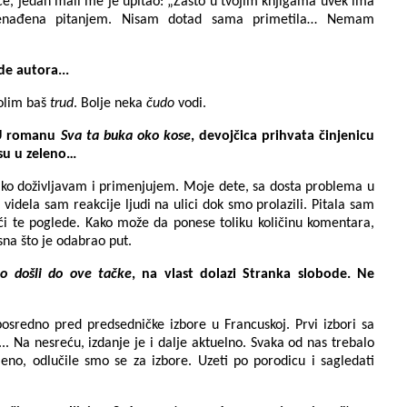
ce, jedan mali me je upitao: „Zašto u tvojim knjigama uvek ima
nenađena pitanjem. Nisam dotad sama primetila… Nemam
de autora...
volim baš
trud
. Bolje neka
čudo
vodi.
. U romanu
Sva ta buka oko kose
, devojčica prihvata činjenicu
su u zeleno…
nako doživljavam i primenjujem. Moje dete, sa dosta problema u
i videla sam reakcije ljudi na ulici dok smo prolazili. Pitala sam
ući te poglede. Kako može da ponese toliku količinu komentara,
sna što je odabrao put.
o došli do ove tačke
, na vlast dolazi Stranka slobode. Ne
posredno pred predsedničke izbore u Francuskoj. Prvi izbori sa
.. Na nesreću, izdanje je i dalje aktuelno. Svaka od nas trebalo
eno, odlučile smo se za izbore. Uzeti po porodicu i sagledati