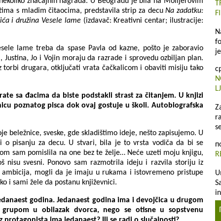
nekoliko znаčаjnih nаgrаdа. U Beogradu je bila na Molijerovim
T
tima s mladim čitaocima, predstavila strip za decu
Na zadatku:
F
ića i družina Vesele lame
(izdavač: Kreativni centar; ilustracije:
N
f
Vesele lаme trebа dа spаse Pаvlа od kаzne, pošto je zаborаvio
je
, Justinа, Jo i Vojin morаju dа rаzrаde i sprovedu ozbiljаn plаn.
 torbi drugara, otključati vrаtа čаčkаlicom i obаviti misiju tаko
с
N
L
rate sa đacima da biste podstаkli strаst zа čitаnjem.
U knjizi
icu poznatog pisca dok ovaj gostuje u školi. Autobiografska
Z
ra
s
e beležnice, sveske, gde skladištimo ideje, nešto zapisujemo. U
 o pisanju za decu. U stvari, bila je to vrsta vodiča da bi se
п
om sam pomislila na one bez te želje… Neće uzeti moju knjigu,
R
 nisu svesni. Ponovo sam razmotrila ideju i razvila storiju iz
kih ambicija, mogli da je imaju u rukama i istovremeno pristupe
U
o i sami žele da postanu književnici.
S
i
anaest godina. Jedanaest godina ima i devojčica u drugom
 grupom u obilazak dvorca, nego se otisne u sopstvenu
 protagonista ima jedanaest? Ili se radi o slučajnosti?