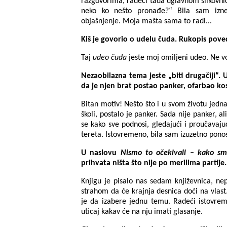
razgovorima, radeći tada uglavnom slikovni
neko ko nešto pronađe?“ Bila sam iz
objašnjenje. Moja mašta sama to radi...
Kiš je govorio o udelu čuda. Rukopis pove
Taj
udeo
čuda
jeste moj omiljeni udeo. Ne 
Nezaobilazna tema jeste „biti drugačiji“
da je njen brat postao panker, ofarbao ko
Bitan motiv! Nešto što i u svom životu jed
školi, postalo je panker. Sada nije panker, al
se kako sve podnosi, gledajući i proučavaj
tereta. Istovremeno, bila sam izuzetno pono
U naslovu
Nismo to očekivali – kako sm
prihvata ništa što nije po merilima partije.
Knjigu je pisalo nas sedam književnica, ne
strahom da će krajnja desnica doći na vlast.
je da izabere jednu temu. Radeći istovrem
uticaj kakav će na nju imati glasanje.