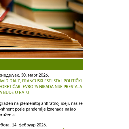
онедељак, 30. март 2026.
AVID DJAIZ, FRANCUSKI ESEJISTA I POLITIČKI
EORETIČAR: EVROPA NIKADA NIJE PRESTALA
A BUDE U RATU
zgrađen na plemenitoj antiratnoj ideji, naš se
ontinent posle pandemije iznenada našao
kružen a
убота, 14. фебруар 2026.