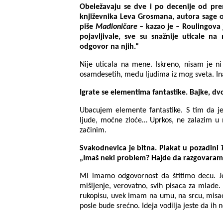
Obeležavaju se dve i po decenije od pre
književnika Leva Grosmana, autora sage
piše
Mađioničare –
kazao je
–
Roulingova j
pojavljivale, sve su snažnije uticale 
odgovor na njih.“
Nije uticala na mene. Iskreno, nisam je n
osamdesetih, među ljudima iz mog sveta. Ina
Igrate se elementima fantastike. Bajke, dv
Ubacujem elemente fantastike. S tim da je
ljude, moćne zloće… Uprkos, ne zalazim u 
začinim.
Svakodnevica je bitna. Plakat u pozadini
„Imaš neki problem? Hajde da razgovaram
Mi imamo odgovornost da štitimo decu. Je
mišljenje, verovatno, svih pisaca za mlad
rukopisu, uvek imam na umu, na srcu, misao:
posle bude srećno. Ideja vodilja jeste da ih