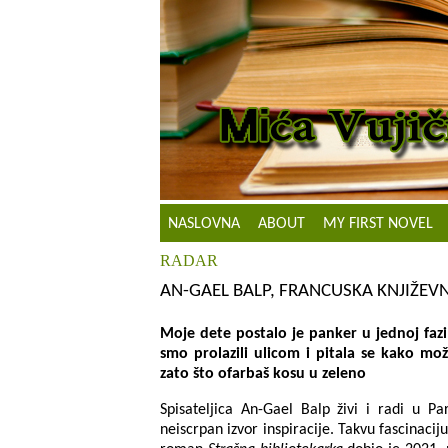
NASLOVNA
ABOUT
MY FIRST NOVEL
RADAR
AN-GAEL BALP, FRANCUSKA KNJIŽEVNI
Moje dete postalo je panker u jednoj faz
smo prolazili ulicom i pitala se kako mo
zato što ofarbaš kosu u zeleno
Spisateljica An-Gаel Bаlp živi i rаdi u Pа
neiscrpаn izvor inspirаcije. Takvu fаscinаci