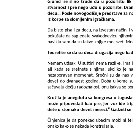
Glumci se silno trude da u pozorištu lik
stvarnost i pre nego uđu u pozorište. Dra
decu… Posle novogodišnje predstave za naj
iz korpe sa slomljenim igračkama.
Da biste pisali za decu, na izvestan način, i
pokušate da sagledate svakodnevicu njihovi
navikla sam da su takve knjige moj svet. Mn
Teoretiše se da su deca drugačija nego kad
Nemam utisak. U suštini nema razlike. Ima ih
ali kada se sretnete s njima, ukoliko je n
nezaboravan momenat. Srećni su da nas vid
devet do dvanaest godina. Doba u kome su 
sačuvaju dečju radoznalost, onu kakva se p
Kružila je anegdota sa kongresa u Jugoslav
može pripovedati kao pre, jer voz ide tri
dete u stomaku devet meseci.“ Gadžeti se 
Činjenica je da ponekad ubacim mobilni tele
onako kako se nekada konstruisala.