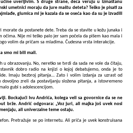
 učine uverljivim. S druge strane, deca veruju u izmaštanu
mski umetnici moraju da jure maštu deteta? Teško je pisati za
mlađe, glumica mi je kazala da se oseća kao da su je izvadili
 vi morate da postanete dete. Treba da se stavite u kožu junaka i
m očima. Nije mi teško palo jer sam počela da pišem kao mala i
ogo volim da pričam sa mladima. Čudesna vrsta interakcije.
a smo mi bili mali.
 u obrazovanju. No, neretko se tvrdi da sada ne vole da čitaju,
astavnik dobro radio na knjizi o kojoj debatujemo, onda je to
e. Imaju bezbroj pitanja... Zato i volim izdanja za uzrast od
dovoljno zreli da postavljanju složena pitanja, a istovremeno
omalo gubi s adolescencijom.
iji. Bockajući Ivu Andrića, kolega veli sa govornice da se ne
put brže. Andrić odgovara: „Voz juri, ali majka još uvek nosi
menjaju, ali univerzalne teme ostaju.
fon. Pretražuje se po internetu. Ali priča je uvek konstruisana