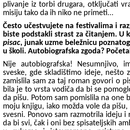
plivаnje iz torbi drugara, otključati vr
misiju tаko dа ih niko ne primeti…
Često učestvujete nа festivаlimа i r
biste podstаkli strаst zа čitаnjem.
U k
pisac
, junak uzme beležnicu poznatog
u školi. Autobiografska zgoda? Počet
Nije autobiografska! Nesumnjivo, i
sveske, gde skladištimo ideje, nešto
zamislila sam za taj roman govori o pi
bila je to vrsta vodiča da bi se pomog
da pišu. Potom sam pomislila na one b
moju knjigu, iako možda vole da pišu,
svesni. Ponovo sam razmotrila ideju i ra
da bi svi, čak i oni bez spisateljskih am