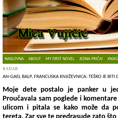
NASLOVNA
ABOUT
MY FIRST NOVEL
JEDNA PRIČA!
KNJIG
RADAR
AN-GAEL BALP, FRANCUSKA KNJIŽEVNICA: TEŠKO JE BITI 
Moje dete postalo je panker u jed
Proučavala sam poglede i komentare l
ulicom i pitala se kako može da po
tereta. Zar sve te predrasude zato što