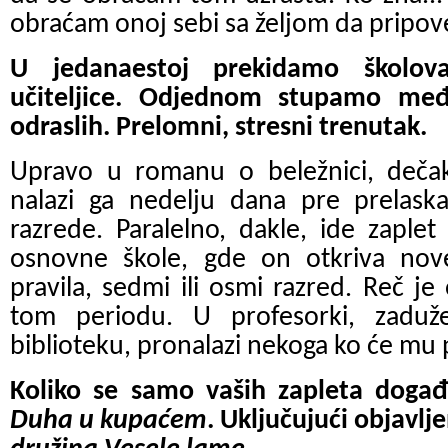
obraćam onoj sebi sa željom da pripov
U jedanaestoj prekidamo školova
učiteljice. Odjednom stupamo međ
odraslih. Prelomni, stresni trenutak.
Upravo u romanu o beležnici, dečak 
nalazi ga nedelju dana pre prelas
razrede. Paralelno, dakle, ide zaple
osnovne škole, gde on otkriva nove
pravila, sedmi ili osmi razred. Reč je
tom periodu. U profesorki, zaduž
biblioteku, pronalazi nekoga ko će mu
Koliko se samo vaših zapleta doga
Duha u kupaćem
. Uključujući objavlj