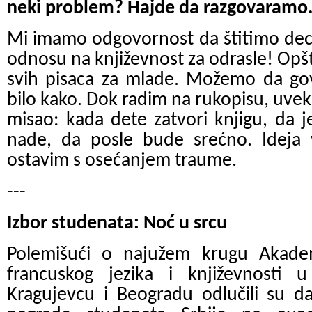
neki problem? Hajde da razgovaramo.
Mi imamo odgovornost da štitimo decu
odnosu na književnost za odrasle! Opšt
svih pisaca za mlade. Možemo da go
bilo kako. Dok radim na rukopisu, uve
misao: kada dete zatvori knjigu, da 
nade, da posle bude srećno. Ideja v
ostavim s osećanjem traume.
---
Izbor studenata: Noć u srcu
Polemišući o najužem krugu Akadem
francuskog jezika i književnosti
Kragujevcu i Beogradu odlučili su d