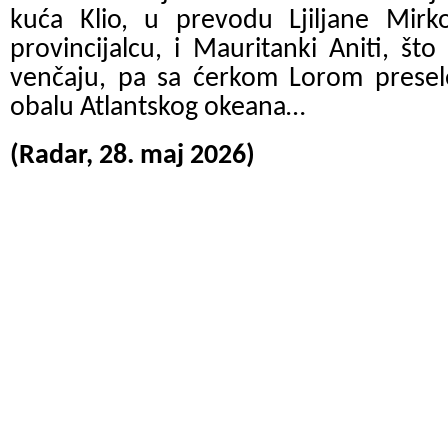
kuća Klio, u prevodu Ljiljane Mir
provincijalcu, i Mauritanki Aniti, što
venčaju, pa sa ćerkom Lorom presel
obalu Atlantskog okeana…
(Radar, 28. maj 2026)