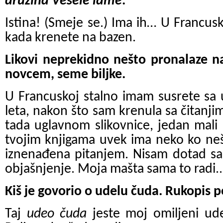
družina Vesele lame
.
Istina! (Smeje se.) Ima ih… U Francu
kada krenete na bazen.
Likovi neprekidno nešto pronalaze na
novcem, seme biljke.
U Francuskoj stalno imam susrete sa 
leta, nakon što sam krenula sa čitanji
tada uglavnom slikovnice, jedan mali
tvojim knjigama uvek ima neko ko ne
iznenađena pitanjem. Nisam dotad 
objašnjenje. Moja mašta sama to radi..
Kiš je govorio o udelu čuda. Rukopis p
Taj
udeo
čuda
jeste moj omiljeni ud