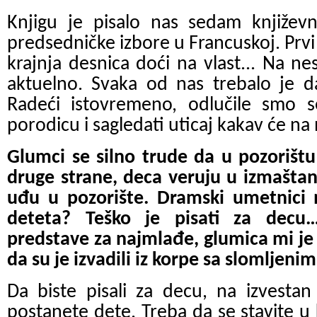
Knjigu je pisalo nas sedam književ
predsedničke izbore u Francuskoj. Prvi
krajnja desnica doći na vlast... Na nes
aktuelno. Svaka od nas trebalo je d
Radeći istovremeno, odlučile smo s
porodicu i sagledati uticaj kakav će na 
Glumci se silno trude da u pozorištu 
druge strane, deca veruju u izmaštan
uđu u pozorište. Dramski umetnici
deteta? Teško je pisati za decu
predstave za najmlađe, glumica mi je
da su je izvadili iz korpe sa slomljeni
Da biste pisali za decu, na izvestan
postanete dete. Treba da se stavite u