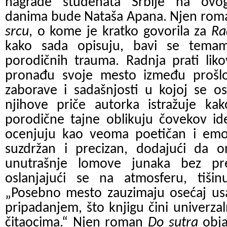
nagrade studenata Srbije na ovog
danima bude Nataša Apana. Njen ro
srcu
, o kome je kratko govorila za
Ra
kako sada opisuju, bavi se temama
porodičnih trauma. Radnja prati lik
pronađu svoje mesto između prošl
zaborave i sadašnjosti u kojoj se os
njihove priče autorka istražuje kak
porodične tajne oblikuju čovekov iden
ocenjuju kao veoma poetičan i emot
suzdržan i precizan, dodajući da 
unutrašnje lomove junaka bez pret
oslanjajući se na atmosferu, tišin
„Posebno mesto zauzimaju osećaj usa
pripadanjem, što knjigu čini univerz
čitaocima.“ Njen roman
Do sutra
obja