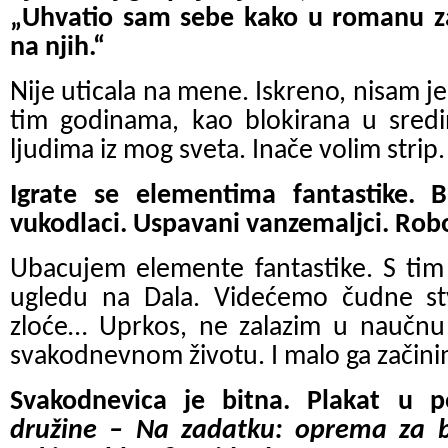
„Uhvatio sam sebe kako u romanu z
na njih.“
Nije uticala na mene. Iskreno, nisam je
tim godinama, kao blokirana u sred
ljudima iz mog sveta. Inače volim strip.
Igrate se elementima fantastike. Ba
vukodlaci. Uspavani vanzemaljci. Robo
Ubacujem elemente fantastike. S tim 
ugledu na Dala. Videćemo čudne stv
zloće… Uprkos, ne zalazim u naučnu 
svakodnevnom životu. I malo ga začini
Svakodnevica je bitna. Plakat u 
družine – Na zadatku: oprema za 