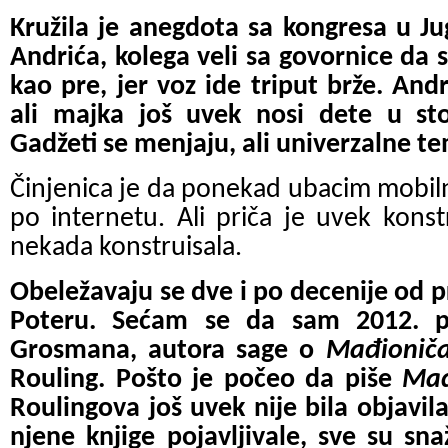
Kružila je anegdota sa kongresa u Jug
Andrića, kolega veli sa govornice da
kao pre, jer voz ide triput brže. Andr
ali majka još uvek nosi dete u st
Gadžeti se menjaju, ali univerzalne te
Činjenica je da ponekad ubacim mobilni
po internetu. Ali priča je uvek kons
nekada konstruisala.
Obeležavaju se dve i po decenije od p
Poteru. Sećam se da sam 2012. pi
Grosmana, autora sage o
Mađionič
Rouling. Pošto je počeo da piše
Mađ
Roulingova još uvek nije bila objavil
njene knjige pojavljivale, sve su sna