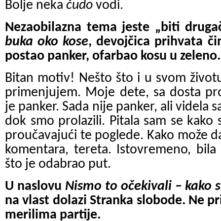
Bolje neka
čudo
vodi.
Nezaobilazna tema jeste „biti druga
buka oko kose
, devojčica prihvata či
postao panker, ofarbao kosu u zeleno
Bitan motiv! Nešto što i u svom život
primenjujem. Moje dete, sa dosta pro
je panker. Sada nije panker, ali videla s
dok smo prolazili. Pitala sam se kako 
proučavajući te poglede. Kako može da
komentara, tereta. Istovremeno, bil
što je odabrao put.
U naslovu
Nismo to očekivali – kako 
na vlast dolazi Stranka slobode. Ne pr
merilima partije.