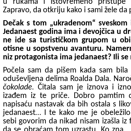
u rukama i istovremeno pristupe
Zapravo, da otkriju kako i sami žele da 
Dečak s tom „ukradenom“ sveskom i
Jedanaest godina ima i devojčica u 
ne ide sa turističkom grupom u obi
otisne u sopstvenu avanturu. Namerno
niz protagonista ima jedanaest? Ili se 
Počela sam da pišem kada sam bila
oduševljena delima Roalda Dala. Naro
čokolade
. Čitala sam je iznova i izn
izađem iz te priče. Dobro pamtim 
napisaću nastavak da bih ostala s lik
jedanaest… I te kako me je obeležilo
sebi govorim da nikad nisam izašla iz 
da se obraćam tom uzrastu. Ko zna...