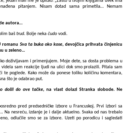
ce, jedan mali me je upitao: „Zašto u tvojim knjigama uvek ima
nenađena pitanjem. Nisam dotad sama primetila… Nemam
de autora...
volim baš
trud
. Bolje neka
čudo
vodi.
. U romanu
Sva ta buka oko kose
, devojčica prihvata činjenicu
su u zeleno…
nako doživljavam i primenjujem. Moje dete, sa dosta problema u
i videla sam reakcije ljudi na ulici dok smo prolazili. Pitala sam
ući te poglede. Kako može da ponese toliku količinu komentara,
sna što je odabrao put.
o došli do ove tačke
, na vlast dolazi Stranka slobode. Ne
posredno pred predsedničke izbore u Francuskoj. Prvi izbori sa
.. Na nesreću, izdanje je i dalje aktuelno. Svaka od nas trebalo
eno, odlučile smo se za izbore. Uzeti po porodicu i sagledati