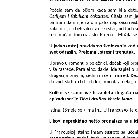
Počela sam da pišem kada sam bila dete.
Čarlijem i fabrikom čokolade
. Čitala sam j
pamtim da mi je na um palo: napisaću nasta
kako me je obeležilo ovo iskustvo, od tada s
se obraćam tom uzrastu. Ko zna... Možda se 
U jedanaestoj prekidamo školovanje kod u
svet odraslih. Prelomni, stresni trenutak.
Upravo u romanu o beležnici, dečak koji pro
više razrede. Paralelno, dakle, ide zaplet o 
drugačija pravila, sedmi ili osmi razred. Re
da vodi školsku biblioteku, pronalazi nekog
Koliko se samo vaših zapleta događa 
epizodu serije
Tića i družina Vesele lame
.
Istina! (Smeje se.) Ima ih… U Francuskoj je
Likovi neprekidno nešto pronalaze na ulici
U Francuskoj stalno imam susrete sa učeni