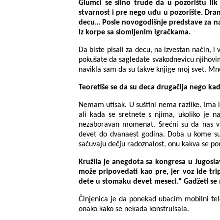
Glumci se silno trude da u pozorištu lik
stvarnost i pre nego uđu u pozorište. Dra
decu… Posle novogodišnje predstave za naj
iz korpe sa slomljenim igračkama.
Da biste pisali za decu, na izvestan način, i
pokušate da sagledate svakodnevicu njihovi
navikla sam da su takve knjige moj svet. Mn
Teoretiše se da su deca drugačija nego kad
Nemam utisak. U suštini nema razlike. Ima ih
ali kada se sretnete s njima, ukoliko je n
nezaboravan momenat. Srećni su da nas vid
devet do dvanaest godina. Doba u kome su 
sačuvaju dečju radoznalost, onu kakva se p
Kružila je anegdota sa kongresa u Jugoslav
može pripovedati kao pre, jer voz ide tri
dete u stomaku devet meseci.“ Gadžeti se 
Činjenica je da ponekad ubacim mobilni tele
onako kako se nekada konstruisala.