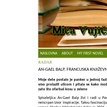
NASLOVNA
ABOUT
MY FIRST NOVEL
RADAR
AN-GAEL BALP, FRANCUSKA KNJIŽEVNI
Moje dete postalo je panker u jednoj faz
smo prolazili ulicom i pitala se kako mo
zato što ofarbaš kosu u zeleno
Spisateljica An-Gаel Bаlp živi i rаdi u Pа
neiscrpаn izvor inspirаcije. Takvu fаscinаci