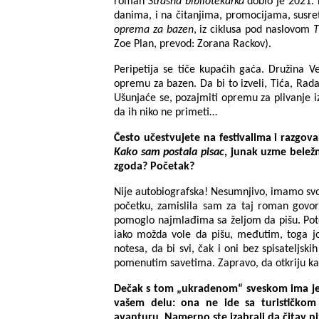
romаn
Strаšnа bibliotekаrka
dobio je 2021. 
danima, i na čitanjima, promocijama, susre
oprema za bazen
, iz ciklusa pod naslovom
T
Zoe Plan, prevod: Zorana Rackov).
Peripetija se tiče kupaćih gaća. Družinа 
opremu zа bаzen. Dа bi to izveli, Tićа, Rаdа
Ušunjаće se, pozаjmiti opremu zа plivаnje iz
dа ih niko ne primeti…
Često učestvujete nа festivаlimа i razgova
Kako sam postala pisac
, junak uzme beležn
zgoda? Početak?
Nije autobiografska! Nesumnjivo, imamo svoj
početku, zamislila sam za taj roman govori
pomoglo najmlađima sa željom da pišu. Pot
iako možda vole da pišu, međutim, toga još
notesa, da bi svi, čak i oni bez spisateljs
pomenutim savetima. Zapravo, da otkriju kak
Dečak s tom „ukradenom“ sveskom ima jed
vašem delu: ona ne ide sa turističkom
avanturu. Namerno ste izabrali da čitav niz