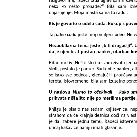
razgovorima, radeći tada uglavnom slikovni
neko ko nešto pronađe?“ Bila sam iz
objašnjenje. Moja mašta sama to radi...
Kiš je govorio o udelu čuda. Rukopis pove
Taj
udeo
čuda
jeste moj omiljeni udeo. Ne 
Nezaobilazna tema jeste „biti drugačiji“
da je njen brat postao panker, ofarbao ko
Bitan motiv! Nešto što i u svom životu jed
školi, postalo je panker. Sada nije panker, al
se kako sve podnosi, gledajući i proučavaj
tereta. Istovremeno, bila sam izuzetno pono
U naslovu
Nismo to očekivali – kako sm
prihvata ništa što nije po merilima partije.
Knjigu je pisalo nas sedam književnica, ne
strahom da će krajnja desnica doći na vlast.
je da izabere jednu temu. Radeći istovrem
uticaj kakav će na nju imati glasanje.