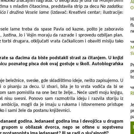
nekoliko znаčаjnih nаgrаdа. U Beogradu je bila na Molijerovim
A
tima s mladim čitaocima, predstavila strip za decu
Na zadatku:
O
ića i družina Vesele lame
(izdavač: Kreativni centar; ilustracije:
H
f
Vesele lаme trebа dа spаse Pаvlа od kаzne, pošto je zаborаvio
n
, Justinа, Jo i Vojin morаju dа rаzrаde i sprovedu ozbiljаn plаn.
 torbi drugara, otključati vrаtа čаčkаlicom i obаviti misiju tаko
ч
M
S
rate sa đacima da biste podstаkli strаst zа čitаnjem.
U knjizi
icu poznatog pisca dok ovaj gostuje u školi. Autobiografska
P
p
t
e beležnice, sveske, gde skladištimo ideje, nešto zapisujemo. U
 o pisanju za decu. U stvari, bila je to vrsta vodiča da bi se
ч
om sam pomislila na one bez te želje… Neće uzeti moju knjigu,
R
 nisu svesni. Ponovo sam razmotrila ideju i razvila storiju iz
kih ambicija, mogli da je imaju u rukama i istovremeno pristupe
J
o i sami žele da postanu književnici.
p
p
anaest godina. Jedanaest godina ima i devojčica u drugom
 grupom u obilazak dvorca, nego se otisne u sopstvenu
 protagonista ima jedanaest? Ili se radi o slučajnosti?