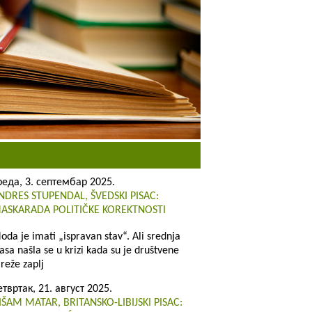
реда, 3. септембар 2025.
NDRES STUPENDAL, ŠVEDSKI PISAC:
ASKARADA POLITIČKE KOREKTNOSTI
oda je imati „ispravan stav“. Ali srednja
lasa našla se u krizi kada su je društvene
reže zaplj
етвртак, 21. август 2025.
IŠAM MATAR, BRITANSKO-LIBIJSKI PISAC: