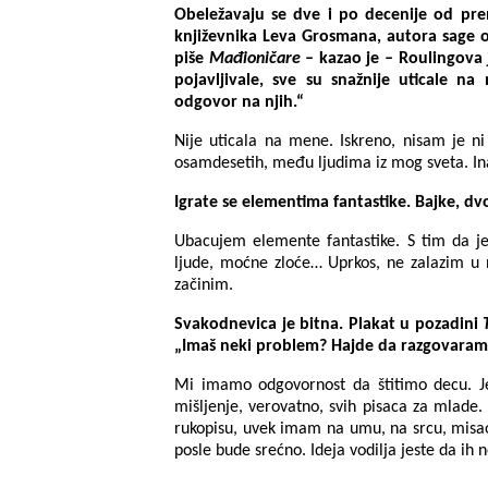
Obeležavaju se dve i po decenije od pre
književnika Leva Grosmana, autora sage
piše
Mađioničare –
kazao je
–
Roulingova j
pojavljivale, sve su snažnije uticale 
odgovor na njih.“
Nije uticala na mene. Iskreno, nisam je n
osamdesetih, među ljudima iz mog sveta. Ina
Igrate se elementima fantastike. Bajke, dv
Ubacujem elemente fantastike. S tim da je
ljude, moćne zloće… Uprkos, ne zalazim u 
začinim.
Svakodnevica je bitna. Plakat u pozadini
„Imaš neki problem? Hajde da razgovaram
Mi imamo odgovornost da štitimo decu. Je
mišljenje, verovatno, svih pisaca za mlad
rukopisu, uvek imam na umu, na srcu, misao:
posle bude srećno. Ideja vodilja jeste da ih