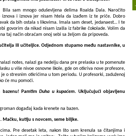
.
 Bila sam mnogo oduševljena delima Roalda Dala. Naročito
e iznova i iznova jer nisam htela da izađem iz te priče. Dobro
vak da bih ostala s likovima. Imala sam deset, jedanaest… I te
ebi govorim da nikad nisam izašla iz fabrike čokolade. Volim da
na taj način obraćam onoj sebi sa željom da pripoveda.
čitelja ili učiteljice. Odjednom stupamo među nastavnike, u
nalazi notes, nalazi ga nedelju dana pre prelaska u te pomenute
ulasku u više nivoe osnovne škole, gde on otkriva nove profesore,
č je o stresnim otkrićima u tom periodu. U profesorki, zaduženoj
a ko će mu pomoći.
na bazenu! Pamtim
Duha u kupaćem
. Uključujući objavljenu
 ogroman događaj kada krenete na bazen.
. Mačku, kutiju s novcem, seme biljke.
cima. Pre desetak leta, nakon što sam krenula sa čitanjima i