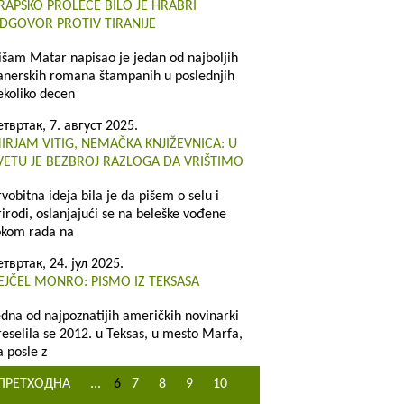
RAPSKO PROLEĆE BILO JE HRABRI
DGOVOR PROTIV TIRANIJE
išam Matar napisao je jedan od najboljih
lanerskih romana štampanih u poslednjih
ekoliko decen
етвртак, 7. август 2025.
IRJAM VITIG, NEMAČKA KNJIŽEVNICA: U
VETU JE BEZBROJ RAZLOGA DA VRIŠTIMO
rvobitna ideja bila je da pišem o selu i
rirodi, oslanjajući se na beleške vođene
okom rada na
етвртак, 24. јул 2025.
EJČEL MONRO: PISMO IZ TEKSASA
edna od najpoznatijih američkih novinarki
reselila se 2012. u Teksas, u mesto Marfa,
a posle z
ПРЕТХОДНА
...
6
7
8
9
10