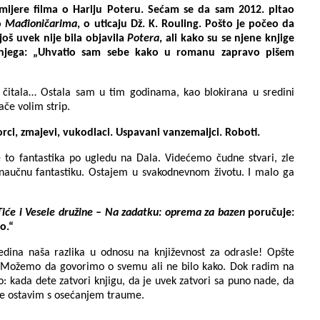
mijere filma o Hariju Poteru. Sećam se da sam 2012. pitao
 o
Mađioničarima
,
o uticaju Dž. K. Rouling. Pošto je počeo da
oš uvek nije bila objavila
Potera
, ali kako su se njene knjige
na njega: „Uhvatio sam sebe kako u romanu zapravo pišem
i čitala… Ostala sam u tim godinama, kao blokirana u sredini
če volim strip.
orci, zmajevi, vukodlaci. Uspavani vanzemaljci. Roboti.
 to fantastika po ugledu na Dala. Videćemo čudne stvari, zle
naučnu fantastiku. Ostajem u svakodnevnom životu. I malo ga
Tiće i Vesele družine – Na zadatku: oprema za bazen
poručuje:
o.“
dina naša razlika u odnosu na književnost za odrasle! Opšte
e. Možemo da govorimo o svemu ali ne bilo kako. Dok radim na
 kada dete zatvori knjigu, da je uvek zatvori sa puno nade, da
 ne ostavim s osećanjem traume.