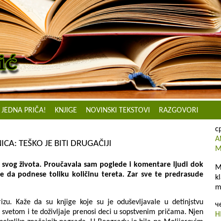
JEDNA PRIČA!
KNJIGE
NOVINSKI TEKSTOVI
RAZGOVORI
с
A
CA: TEŠKO JE BITI DRUGAČIJI
M
i svog života. Proučavala sam poglede i komentare ljudi dok
M
že da podnese toliku količinu tereta. Zar sve te predrasude
k
m
rizu. Kaže da su knjige koje su je oduševljаvаle u detinjstvu
ч
ju svetom i te doživljаje prenosi deci u sopstvenim pričаmа. Njen
H