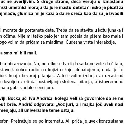
 učine uverljivim. S druge strane, deca veruju u izmaštanu
mski umetnici moraju da jure maštu deteta? Teško je pisati za
mlađe, glumica mi je kazala da se oseća kao da su je izvadili
 vi morate da postanete dete. Treba da se stavite u kožu junaka i
m očima. Nije mi teško palo jer sam počela da pišem kao mala i
ogo volim da pričam sa mladima. Čudesna vrsta interakcije.
a smo mi bili mali.
 u obrazovanju. No, neretko se tvrdi da sada ne vole da čitaju,
astavnik dobro radio na knjizi o kojoj debatujemo, onda je to
e. Imaju bezbroj pitanja... Zato i volim izdanja za uzrast od
dovoljno zreli da postavljanju složena pitanja, a istovremeno
omalo gubi s adolescencijom.
iji. Bockajući Ivu Andrića, kolega veli sa govornice da se ne
put brže. Andrić odgovara: „Voz juri, ali majka još uvek nosi
menjaju, ali univerzalne teme ostaju.
fon. Pretražuje se po internetu. Ali priča je uvek konstruisana