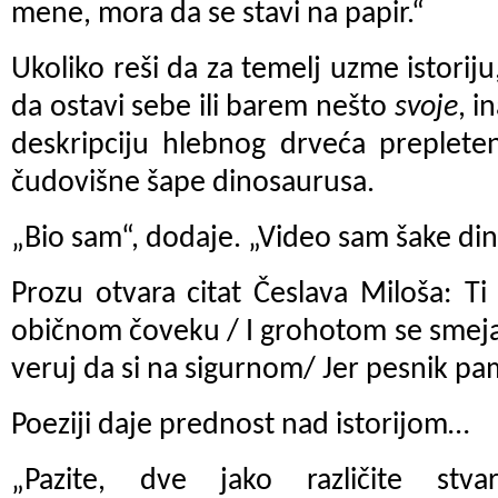
mene, mora da se stavi na papir.“
Ukoliko reši da za temelj uzme istorij
da ostavi sebe ili barem nešto
svoje
, i
deskripciju hlebnog drveća prepleten
čudovišne šape dinosaurusa.
„Bio sam“, dodaje. „Video sam šake di
Prozu otvara citat Česlava Miloša: Ti k
običnom čoveku / I grohotom se smeja
veruj da si na sigurnom/ Jer pesnik pa
Poeziji daje prednost nad istorijom…
„Pazite, dve jako različite stvar