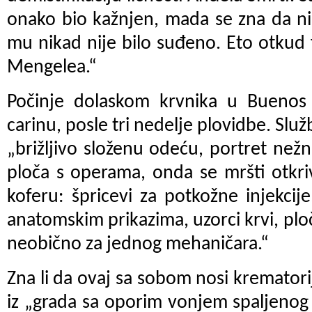
onako bio kažnjen, mada se zna da ni
mu nikad nije bilo suđeno. Eto otkud 
Mengelea.“
Počinje dolaskom krvnika u Buenos 
carinu, posle tri nedelje plovidbe. Služ
„brižljivo složenu odeću, portret nežn
ploča s operama, onda se mršti otkri
koferu:
špricevi
za potkožne injekcije
anatomskim prikazima, uzorci krvi, ploč
neobično za jednog mehaničara.“
Zna li da ovaj sa sobom nosi krematori
iz „grada sa oporim vonjem spaljenog