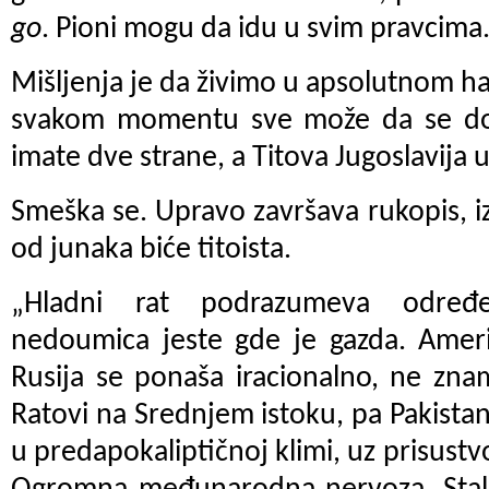
go
. Pioni mogu da idu u svim pravcima.
Mišljenja je da živimo u apsolutnom h
svakom momentu sve može da se do
imate dve strane, a Titova Jugoslavija u
Smeška se. Upravo završava rukopis, i
od junaka biće titoista.
„Hladni rat podrazumeva određe
nedoumica jeste gde je gazda. Ameri
Rusija se ponaša iracionalno, ne zna
Ratovi na Srednjem istoku, pa Pakistan
u predapokaliptičnoj klimi, uz prisustvo