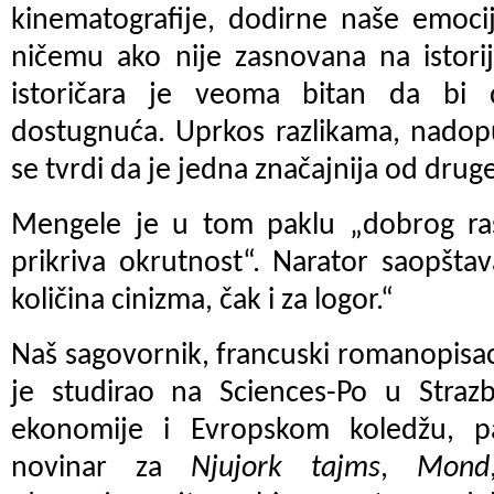
kinematografije, dodirne naše emocij
ničemu ako nije zasnovana na istori
istoričara je veoma bitan da bi dr
dostugnuća. Uprkos razlikama, nadop
se tvrdi da je jedna značajnija od druge
Mengele je u tom paklu „dobrog rasp
prikriva okrutnost“. Narator saopšta
količina cinizma, čak i za logor.“
Naš sagovornik, francuski romanopisac, 
je studirao na Sciences-Po u Strazb
ekonomije i Evropskom koledžu, p
novinar za
Njujork tajms
,
Mond