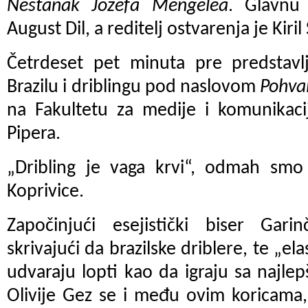
Nestanak Jozefa Mengelea
. Glavnu
August Dil, a reditelj ostvarenja je Kiri
Četrdeset pet minuta pre predstavl
Brazilu i driblingu pod naslovom
Pohva
na Fakultetu za medije i komunikaci
Pipera.
„Dribling je vaga krvi“, odmah smo 
Koprivice.
Započinjući esejistički biser Gar
skrivajući da brazilske driblere, te „ela
udvaraju lopti kao da igraju sa najl
Olivije Gez se i među ovim koricama,