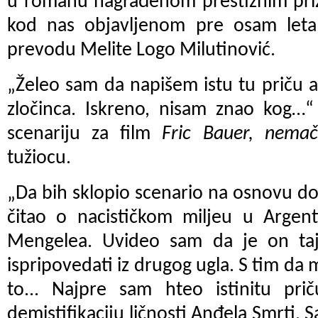
u romanu nagrađenom prestižnim pr
kod nas objavljenom pre osam leta,
prevodu Melite Logo Milutinović.
„Želeo sam da napišem istu tu priču al
zločinca. Iskreno, nisam znao kog…“
scenariju za film
Fric Bauer, nemač
tužiocu.
„Da bih sklopio scenario na osnovu 
čitao o nacističkom miljeu u Argent
Mengelea. Uvideo sam da je on taj
ispripovedati iz drugog ugla. S tim da
to... Najpre sam hteo istinitu pri
demistifikaciju ličnosti Anđela Smrti. Sa