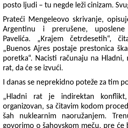
posto ljudi – tu negde leži cinizam. Sv
Prateći Mengeleovo skrivanje, opisu
Argentinu i prerušene, uposlene z
Pavelića. „Krajem četrdesetih“, či
„Buenos Ajres postaje prestonica ška
poretka“. Nacisti računaju na Hladni, 
rat, da će se izvući.
I danas se neprekidno poteže za tim 
„Hladni rat je indirektan konflikt,
organizovan, sa čitavim kodom procedu
šah nuklearnim naoružanjem. Tr
govorimo o šahovskom meču, pre će bi