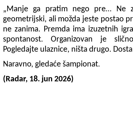
„Manje ga pratim nego pre… Ne z
geometrijski, ali možda jeste postao pr
ne zanima. Premda ima izuzetnih igr
spontanost. Organizovan je slič
Pogledajte ulaznice, ništa drugo. Dosta
Naravno, gledaće šampionat.
(Radar, 18. jun 2026)