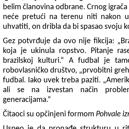
belim članovina odbrane. Crnog igrača ko
neće pretući na terenu niti nakon u
uhvatiti, on dribla da bi spasao svoju k
Gez potvrđuje da ovo nije fikcija: „Br
koja je ukinula ropstvo. Pitanje ra
brazilskoj kulturi.“ A fudbal je ta
robovlasničko društvo, „prvobitni greh
fudbal. Iako uvek treba paziti. „Ameri
ali se na izvestan način proble
generacijama.“
Čitaoci su opčinjeni formom
Pohvale i
Uspeo je da pronađe strukturu u r