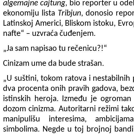
algemajne cajtung
, bio reporter u od
ekonomiju lista
Tribjun
, donosio repor
Latinskoj Americi, Bliskom istoku, Evrop
nafte“ – uzvraća čuđenjem.
„Ja sam napisao tu rečenicu?!“
Cinizam ume da bude strašan.
„U suštini, tokom ratova i nestabilnih
dva procenta onih pravih gadova, bez
istinskih heroja. Između je ogroman 
dozom cinizma. Autoritarni režimi tak
manipulišu interesima, ambicijam
simbolima. Negde u toj brojnoj band