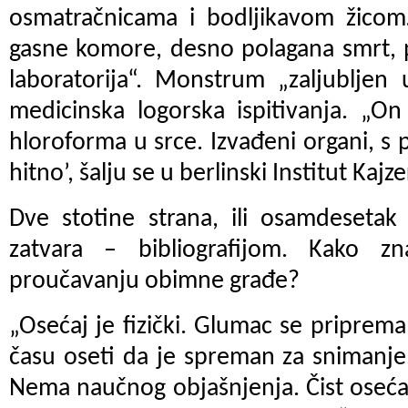
osmatračnicama i bodljikavom žicom
gasne komore, desno polagana smrt, p
laboratorija“. Monstrum „zaljubljen 
medicinska logorska ispitivanja. „On
hloroforma u srce. Izvađeni organi, s 
hitno’, šalju se u berlinski Institut Kajz
Dve stotine strana, ili osamdesetak p
zatvara – bibliografijom. Kako 
proučavanju obimne građe?
„Osećaj je fizički. Glumac se priprem
času oseti da je spreman za snimanje
Nema naučnog objašnjenja. Čist oseća