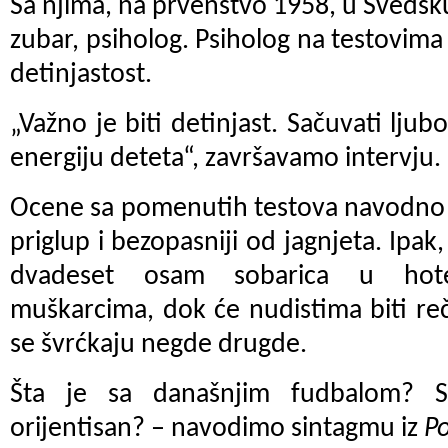
Sa njima, na prvenstvo 1958, u Švedsku,
zubar, psiholog. Psiholog na testovima
detinjastost.
„Važno je biti detinjast. Sačuvati ljubop
energiju deteta“, završavamo intervju.
Ocene sa pomenutih testova navodno 
priglup i bezopasniji od jagnjeta. Ipa
dvadeset osam sobarica u hot
muškarcima, dok će nudistima biti re
se švrćkaju negde drugde.
Šta je sa današnjim fudbalom? Su
orijentisan? – navodimo sintagmu iz
P