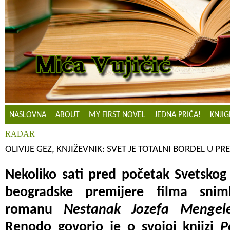
NASLOVNA
ABOUT
MY FIRST NOVEL
JEDNA PRIČA!
KNJIG
RADAR
OLIVIJE GEZ, KNJIŽEVNIK: SVET JE TOTALNI BORDEL U P
Nekoliko sati pred početak Svetskog
beogradske premijere filma sni
romanu
Nestanak Jozefa Mengel
Renodo govorio je o svojoj knjizi
P