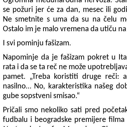
Ogromna međunarodna nervoza. Staln
se požuri jer će za dan, mesec ili go
Ne smetnite s uma da su na čelu moć
Ostalo im je malo vremena da utiču na t
I svi pominju fašizam.
Napominje da je fašizam pokret u Ita
rata i da se ta reč ne može upotreblja
pamet. „Treba koristiti druge reči: au
nasilno… No, karakteristika našeg do
gube sopstveni smisao.“
Pričali smo nekoliko sati pred počet
fudbalu i beogradske premijere film