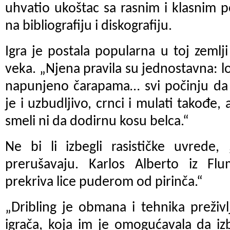
uhvatio ukoštac sa rasnim i klasnim 
na bibliografiju i diskografiju.
Igra je postala popularna u toj zeml
veka. „Njena pravila su jednostavna: lo
napunjeno čarapama… svi počinju da 
je i uzbudljivo, crnci i mulati takođe, 
smeli ni da dodirnu kosu belca.“
Ne bi li izbegli rasističke uvrede, 
prerušavaju. Karlos Alberto iz Fl
prekriva lice puderom od pirinča.“
„Dribling je obmana i tehnika preživ
igrača, koja im je omogućavala da iz