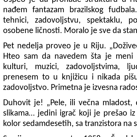
nađem fantazam brazilskog fudbala.
tehnici, zadovoljstvu, spektaklu, p
osobene ličnosti. Moralo je sve da stan
Pet nedelja proveo je u Riju. „Doživ
Hteo sam da navedem šta je meni f
kulturi, muzici, zadovoljstvima, 
prenesem to u knjižicu i nikada pišu
zadovoljstvo. Primetna je izvesna rados
Duhovit je! „Pele, ili večna mladost
slikama… jedini igrač koji je prešao i
kolor sedamdesetih, sa tranzistora na sa