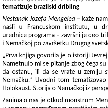
tematizuje brazilski dribling
Nestanak Jozefa Mengelea
– kaže nam 
našli u Francuskom institutu, u dru
urednice programa – završni je deo tri
i Nemačkoj po završetku Drugog svetsk
„Prva knjiga govorila je o istoriji Jev
Nametnulo mi se pitanje zbog čega su Jev
da ostanu, ili da se vrate u zemlju s
Nemačku.“ Uvodni tom tematizovao je
Holokaust. Storija o Nemačkoj iz persp
Zanimalo nas je otkud monstrum Menge