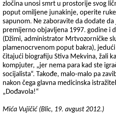
zločina unosi smrt u prostorije svog lič
poput omiljene junakinje, operite ruke
sapunom. Ne zaboravite da dodate da je
premijerno objavljena 1997. godine i 
(Džimi, administrator Mrtvozorničke s
plamenocrvenom poput bakra), jedući 
čitajući biografiju Stiva Mekvina, žali
kompjuter, „jer nema para kad ste igr
socijalista“. Takođe, malo-malo pa zavib
nakon čega glavna medicinska istražite
„Dođavola!“
Mića Vujičić (Blic, 19. avgust 2012.)