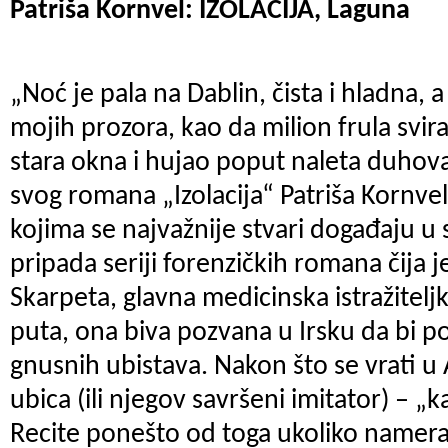
Patriša Kornvel: IZOLACIJA, Laguna
„Noć je pala na Dablin, čista i hladna, a 
mojih prozora, kao da milion frula svir
stara okna i hujao poput naleta duhov
svog romana „Izolacija“ Patriša Kornvel
kojima se najvažnije stvari događaju u s
pripada seriji forenzičkih romana čija j
Skarpeta, glavna medicinska istražitelj
puta, ona biva pozvana u Irsku da bi po
gnusnih ubistava. Nakon što se vrati u
ubica (ili njegov savršeni imitator) – „k
Recite ponešto od toga ukoliko namera