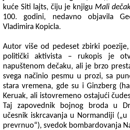
kuće Siti lajts, čiju je knjigu
Mali deča
100. godini, nedavno objavila G
Vladimira Kopicla.
Autor više od pedeset zbirki poezije, 
politički aktivista – rukopis je 
napuštenom dečaku, ali je brzo presta
svega načinio pesmu u prozi, sa puno
stara vremena, gde su i Ginzberg (h
Keruak, ali istovremeno ostajući čude
Taj zapovednik bojnog broda u D
učesnik iskrcavanja u Normandiji („u
prevrnuo“), svedok bombardovanja Naga