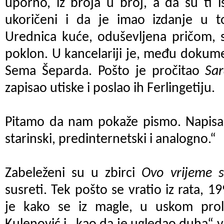
uporno, iz broja u broj, a da su ti is
ukoričeni i da je imao izdanje u 
Urednica kuće, oduševljena pričom, 
poklon. U kancelariji je, među dokum
Sema Šeparda. Pošto je pročitao
Sar
zapisao utiske i poslao ih Ferlingetiju.
Pitamo da nam pokaže pismo. Napisan
starinski, predinternetski i analogno.“
Zabeleženi su u zbirci
Ovo vrijeme 
susreti. Tek pošto se vratio iz rata, 
je kako se iz magle, u uskom prola