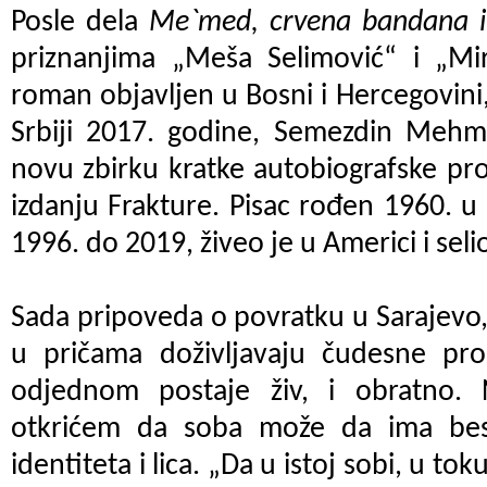
Posle dela
Me`med, crvena bandana i 
priznanjima „Meša Selimović“ i „Mir
roman objavljen u Bosni i Hercegovini,
Srbiji 2017. godine, Semezdin Mehme
novu zbirku kratke autobiografske pr
izdanju Frakture. Pisac rođen 1960. u 
1996. do 2019, živeo je u Americi i seli
Sada pripoveda o povratku u Sarajevo, 
u pričama doživljavaju čudesne pr
odjednom postaje živ, i obratno. 
otkrićem da soba može da ima besk
identiteta i lica. „Da u istoj sobi, u to