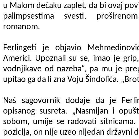
u Malom dečaku zaplet, da bi ovaj povi
palimpsestima svesti, prošireno
romanom.
Ferlingeti je objavio Mehmedinov
Americi. Upoznali su se, imao je grip,
vodnjikave od nazeba“, pa mu je prep
upitao ga da li zna Voju Šindolića. „Bro
Naš sagovornik dodaje da je Ferlin
opisanog susreta. „Nasmijan i opušt
sobom, umije se radovati sitnicama.
pozicija, on nije uzeo nijedan državni d