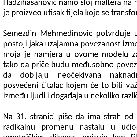
Hadžihasanović nanio sloj maltera na m
je proizveo utisak tijela koje se transf
Semezdin Mehmedinović potvrđuje u
postoji jaka uzajamna povezanost izm
moja je namjera u ovome modelu zavr
tako da priče budu međusobno povezan
da dobijaju neočekivana naknadn
posvećeni čitalac kojem će to biti v
između ljudi i događaja u nekoliko različ
Na 31. stranici piše da ima strah od 
radikalnu promenu nastalu u učion