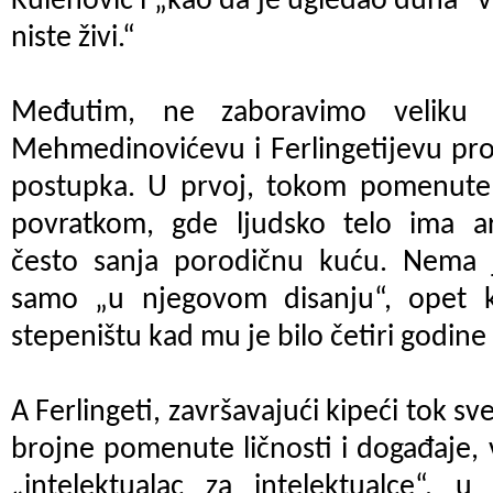
Kulenović i „kao da je ugledao duha“ ve
niste živi.“
Međutim, ne zaboravimo veliku 
Mehmedinovićevu i Ferlingetijevu proz
postupka. U prvoj, tokom pomenute i
povratkom, gde ljudsko telo ima ar
često sanja porodičnu kuću. Nema je
samo „u njegovom disanju“, opet k
stepeništu kad mu je bilo četiri godine
A Ferlingeti, završavajući kipeći tok sv
brojne pomenute ličnosti i događaje, 
„intelektualac za intelektualce“, u