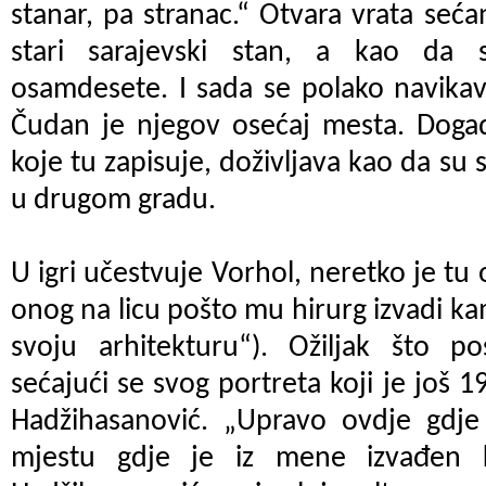
stanar, pa stranac.“ Otvara vrata seća
stari sarajevski stan, a kao da
osamdesete. I sada se polako navikav
Čudan je njegov osećaj mesta. Događa
koje tu zapisuje, doživljava kao da su 
u drugom gradu.
U igri učestvuje Vorhol, neretko je tu
onog na licu pošto mu hirurg izvadi ka
svoju arhitekturu“). Ožiljak što po
sećajući se svog portreta koji je još 1
Hadžihasanović. „Upravo ovdje gdje 
mjestu gdje je iz mene izvađen 