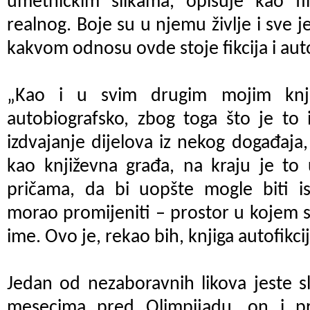
umetničkim slikama, opisuje kao f
realnog. Boje su u njemu življe i sve 
kakvom odnosu ovde stoje fikcija i au
„Kao i u svim drugim mojim knji
autobiografsko, zbog toga što je to i
izdvajanje dijelova iz nekog događaja
kao književna građa, na kraju je to 
pričama, da bi uopšte mogle biti i
morao promijeniti – prostor u kojem se
ime. Ovo je, rekao bih, knjiga autofikci
Jedan od nezaboravnih likova jeste s
mesecima pred Olimpijadu, on i pr