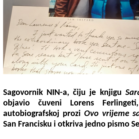
Sagovornik NIN-a, čiju je knjigu
Sar
objavio čuveni Lorens Ferlinge
autobiografskoj prozi
Ovo vrijeme s
San Francisku i otkriva jedno pismo 