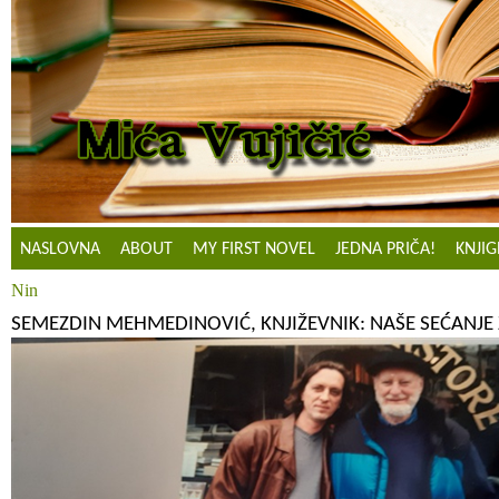
NASLOVNA
ABOUT
MY FIRST NOVEL
JEDNA PRIČA!
KNJIG
Nin
SEMEZDIN MEHMEDINOVIĆ, KNJIŽEVNIK: NAŠE SEĆANJE 