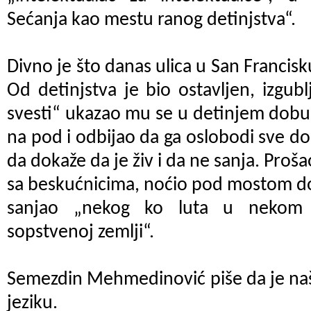
Sećanja kao mestu ranog detinjstva“.
Divno je što danas ulica u San Francis
Od detinjstva je bio ostavljen, izgub
svesti“ ukazao mu se u detinjem dobu
na pod i odbijao da ga oslobodi sve d
da dokaže da je živ i da ne sanja. Prošao
sa beskućnicima, noćio pod mostom do
sanjao „nekog ko luta u nekom g
sopstvenoj zemlji“.
Semezdin Mehmedinović piše da je naš
jeziku.