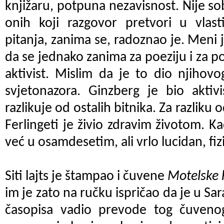
knjižaru, potpuna nezavisnost. Nije s
onih koji razgovor pretvori u vlast
pitanja, zanima se, radoznao je. Meni je
da se jednako zanima za poeziju i za poli
aktivist. Mislim da je to dio njihovog
svjetonazora. Ginzberg je bio aktivi
razlikuje od ostalih bitnika. Za razliku 
Ferlingeti je živio zdravim životom. K
već u osamdesetim, ali vrlo lucidan, fizi
Siti lajts je štampao i čuvene
Motelske 
im je zato na ručku ispričao da je u Sa
časopisa vadio prevode tog čuveno