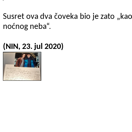
Susret ova dva čoveka bio je zato „ka
noćnog neba“.
(NIN, 23. jul 2020)