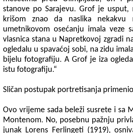
stanove po Sarajevu. Grof je usput,
krišom znao da naslika nekakvu 
umetnikovom osećanju imala veze s
vlasnica stana u Napretkovoj zgradi na
ogledalu u spavaćoj sobi, na zidu imal
bijelu fotografiju. A Grof je iza ogled
istu fotografiju.“
Sličan postupak portretisanja primenio 
Ovo vrijeme sada beleži susrete i sa
Montenom. No, posebnu pažnju privla
junak Lorens Ferlingeti (1919), osniv