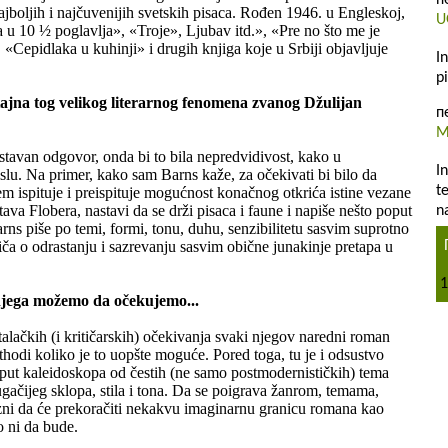
п
ajboljih i najčuvenijih svetskih pisaca. Rođen 1946. u Engleskoj,
U
ta u 10 ½ poglavlja», «Troje», Ljubav itd.», «Pre no što me je
«Cepidlaka u kuhinji» i drugih knjiga koje u Srbiji objavljuje
I
p
tajna tog velikog literarnog fenomena zvanog Džulijan
п
M
stavan odgovor, onda bi to bila nepredvidivost, kako u
I
u. Na primer, kako sam Barns kaže, za očekivati bi bilo da
t
ispituje i preispituje mogućnost konačnog otkrića istine vezane
tava Flobera, nastavi da se drži pisaca i faune i napiše nešto poput
n
ns piše po temi, formi, tonu, duhu, senzibilitetu sasvim suprotno
ča o odrastanju i sazrevanju sasvim obične junakinje pretapa u
1
 njega možemo da očekujemo...
lačkih (i kritičarskih) očekivanja svaki njegov naredni roman
thodi koliko je to uopšte moguće. Pored toga, tu je i odsustvo
oput kaleidoskopa od čestih (ne samo postmodernističkih) tema
ugačijeg sklopa, stila i tona. Da se poigrava žanrom, temama,
i da će prekoračiti nekakvu imaginarnu granicu romana kao
o ni da bude.