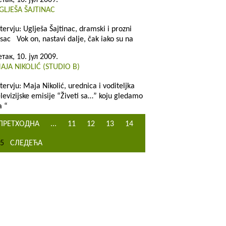
етак, 10. јул 2009.
GLJEŠA ŠAJTINAC
ntervju: Uglješa Šajtinac, dramski i prozni
isac Vok on, nastavi dalje, čak iako su na
етак, 10. јул 2009.
AJA NIKOLIĆ (STUDIO B)
ntervju: Maja Nikolić, urednica i voditeljka
elevizijske emisije “Živeti sa…” koju gledamo
a “
ПРЕТХОДНА
...
11
12
13
14
5
СЛЕДЕЋА