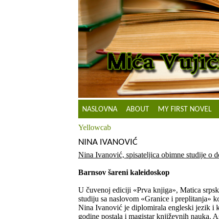
NASLOVNA
ABOUT
MY FIRST NOVEL
Yellowcab
NINA IVANOVIĆ
Nina Ivanović, spisateljica obimne studije o 
Barnsov šareni kaleidoskop
U čuvenoj ediciji «Prva knjiga», Matica srps
studiju sa naslovom «Granice i preplitanja» k
Nina Ivanović je diplomirala engleski jezik 
godine postala i magistar književnih nauka. As