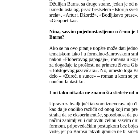
Džulijan Barns, sa druge strane, jedan je od n
između ostalog, pisac bestselera «Istorija sve
srela», «Artur i Džordž», «Bodljikavo prase», 
«Geopoetika».
Nina, sasvim pojednostavljeno: u čemu je 
Barns?
Ako se na ovo pitanje uopšte može dati jedno
tematskom tako i u formalno-žanrovskom smisl
nakon «Floberovog papagaja», romana u kojem 
za događaje iz prošlosti na primeru života Gis
«Tolstojevog jazavičara». No, umesto toga Bar
delo – «Zureći u sunce» – roman u kom se pri
naučnu fantastiku.
I mi tako nikada ne znamo šta sledeće od
Upravo zahvaljujući takvom izneveravanju čita
kao da je onoliko različit od onog koji mu pre
straha da se eksperimentiše, sposobnost da p
načini zanimljivu i duhovitu celinu sasvim dr
formom, pripovedačkim postupkom bez bojazn
vrste, jer po Barnsu takvih granica ne bi smel