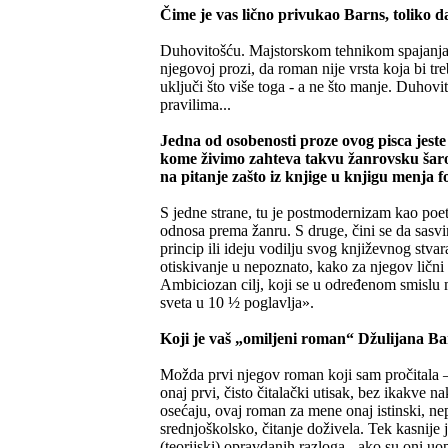
Čime je vas lično privukao Barns, toliko d
Duhovitošću. Majstorskom tehnikom spajanja n
njegovoj prozi, da roman nije vrsta koja bi tr
uključi što više toga - a ne što manje. Duhov
pravilima...
Jedna od osobenosti proze ovog pisca jeste
kome živimo zahteva takvu žanrovsku šaro
na pitanje zašto iz knjige u knjigu menja
S jedne strane, tu je postmodernizam kao poe
odnosa prema žanru. S druge, čini se da sasv
princip ili ideju vodilju svog književnog stv
otiskivanje u nepoznato, kako za njegov lični 
Ambiciozan cilj, koji se u određenom smislu 
sveta u 10 ½ poglavlja».
Koji je vaš „omiljeni roman“ Džulijana B
Možda prvi njegov roman koji sam pročitala – 
onaj prvi, čisto čitalački utisak, bez ikakve 
osećaju, ovaj roman za mene onaj istinski, 
srednjoškolsko, čitanje doživela. Tek kasnije 
(teorijski) opravdanih razloga - ako su oni uo