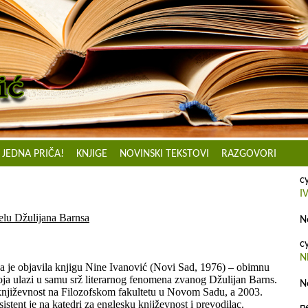
JEDNA PRIČA!
KNJIGE
NOVINSKI TEKSTOVI
RAZGOVORI
с
I
delu Džulijana Barnsa
N
с
N
ka je objavila knjigu Nine Ivanović (Novi Sad, 1976) – obimnu
oja ulazi u samu srž literarnog fenomena zvanog Džulijan Barns.
N
i književnost na Filozofskom fakultetu u Novom Sadu, a 2003.
istent je na katedri za englesku književnost i prevodilac.