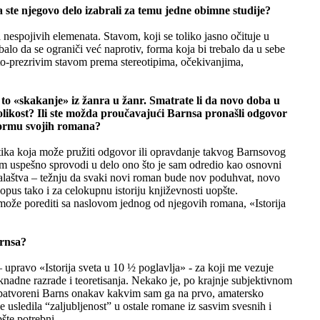
a ste njegovo delo izabrali za temu jedne obimne studije?
espojivih elemenata. Stavom, koji se toliko jasno očituje u
ebalo da se ograniči već naprotiv, forma koja bi trebalo da u sebe
ito-prezrivim stavom prema stereotipima, očekivanjima,
 to «skakanje» iz žanra u žanr. Smatrate li da novo doba u
likost? Ili ste možda proučavajući Barnsa pronašli odgovor
 formu svojih romana?
tika koja može pružiti odgovor ili opravdanje takvog Barnsovog
im uspešno sprovodi u delo ono što je sam odredio kao osnovni
aralaštva – težnju da svaki novi roman bude nov poduhvat, novo
opus tako i za celokupnu istoriju književnosti uopšte.
može porediti sa naslovom jednog od njegovih romana, «Istorija
arnsa?
upravo «Istorija sveta u 10 ½ poglavlja» - za koji me vezuje
naknadne razrade i teoretisanja. Nekako je, po krajnje subjektivnom
nepatvoreni Barns onakav kakvim sam ga na prvo, amatersko
je usledila “zaljubljenost” u ostale romane iz sasvim svesnih i
pšte potrebni.