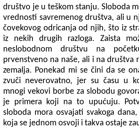
društvo je u teškom stanju. Sloboda mi
vrednosti savremenog društva, ali u 
čovekovog odricanja od njih, što iz stra
iz nekih drugih razloga. Zaista 
neslobodnom društvu na početk
prvenstveno na naše, ali i na društva 
zemalja. Ponekad mi se čini da se on
zvuči neverovatno, jer su času u ko
mnogi vekovi borbe za slobodu govora i
je primera koji na to upućuju. Potv
sloboda mora osvajati svakoga dana,
koja se jednom osvoji i takva ostaje za