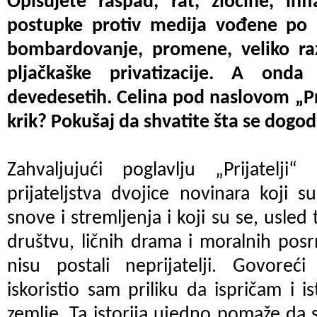
Opisujete raspad, rat, zločine, infl
postupke protiv medija vođene po 
bombardovanje, promene, veliko ra
pljačkaške privatizacije. A onda
devedesetih. Celina pod naslovom „Pri
krik? Pokušaj da shvatite šta se dogod
Zahvaljujući poglavlju „Prijatelji
prijateljstva dvojice novinara koji s
snove i stremljenja i koji su se, usled
društvu, ličnih drama i moralnih posrn
nisu postali neprijatelji. Govoreć
iskoristio sam priliku da ispričam i is
zemlje. Ta istorija ujedno pomaže da