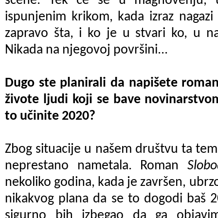
scene. Tek će se u magnovenju, 
ispunjenim krikom, kada izraz nagazi g
zapravo šta, i ko je u stvari ko, u 
Nikada na njegovoj površini...
Dugo ste planirali da napišete roman
živote ljudi koji se bave novinarstvo
to učinite 2020?
Zbog situacije u našem društvu ta tem
neprestano nametala. Roman
Slob
nekoliko godina, kada je završen, ubrzo 
nikakvog plana da se to dogodi baš 2
sigurno bih izbegao da ga objav