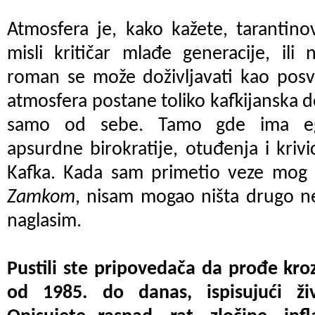
Atmosfera je, kako kažete, tarantinov
misli kritičar mlađe generacije, ili 
roman se može doživljavati kao posv
atmosfera postane toliko kafkijanska d
samo od sebe. Tamo gde ima egzi
apsurdne birokratije, otuđenja i krivi
Kafka. Kada sam primetio veze mo
Zamkom
, nisam mogao ništa drugo ne
naglasim.
Pustili ste pripovedača da prođe kroz
od 1985. do danas, ispisujući ži