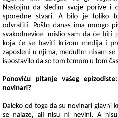
Nastojim da sledim svoje porive i
sporedne stvari. A bilo je toliko
odvratiti. Pošto danas ima mnogo pi
svakodnevice, mislio sam da će biti 
koja će se baviti krizom medija i pr
zaposleni u njima, međutim nisam se 
ispostavilo da se tom temom u tom čas
Ponoviću pitanje vašeg epizodiste
novinari?
Daleko od toga da su novinari glavni kri
se nalaze, ali nisu ni nevini. A nis