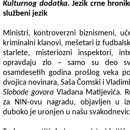
Kulturnog dodatka
. Jezik crne hroni
službeni jezik
Ministri, kontroverzni biznismeni, uče
kriminalni klanovi, mešetari iz fudbals
starlete, misteriozni inspektori, in
opravdaju zlo – samo su deo s
osamdesetih godina prošlog veka p
dvojica novinara, Saša Čomski i Vladimir
Slobode govora
Vladana Matijevića. R
za NIN-ovu nagradu, objavljen u iz
duboko je uronjen u našu svakodnevic