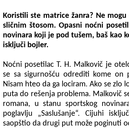
Koristili ste matrice žanra? Ne mogu
sličnim štosom. Opasni noćni posetil
novinara koji je pod tušem, baš kao 
isključi bojler.
Noćni posetilac T. H. Malkovič je ote
se sa sigurnošću odrediti kome on p
Nisam hteo da ga lociram. Ako se zlo l
puta do rešenja problema. Malkovič s
romana, u stanu sportskog novinara
poglavlju „Saslušanje“. Cijuhi iskl
saopštio da drugi put može poginuti od