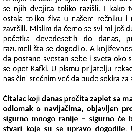
se njih dvojica toliko razišli. I kako 
ostala toliko živa u našem rečniku i
završili. Mislim da ćemo se svi mi još
početka devedesetih do danas, p
razumeli šta se dogodilo. A književn
da postane svestan sebe i sveta oko 
se opet Kafki. U pismu prijatelju rekao
nas čini srećnim već da bude sekira z
Čitalac koji danas pročita zaplet sa m
odlomak o navijačima, objavljen pro
sigurno mnogo ranije – sigurno će bi
stvari koje su se upravo dogodile. 