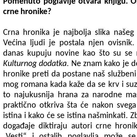
Pomenuto poglavlje otvara knjigu. O
crne hronike?
Crna hronika je najbolja slika naše
Većina ljudi je postala njen ovisnik
danas kupuju novine kao što su se
Kulturnog dodatka
. Ne znam kako je do
hronike preti da postane naš službeni 
mog romana kada kaže da se krv i suz
to najukusnija hrana za narodne mas
praktično otkriva šta će nakon svega
istina i kako će se istina našminkati. 
događaje diktiraju autori crne hroni
„Vesti“ i ostalih poglavlja može se 