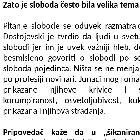
Zato je sloboda često bila velika tema
Pitanje slobode se oduvek razmatral
Dostojevski je tvrdio da ljudi u svet
slobodi jer im je uvek važniji hleb, 
besmisleno govoriti o slobodi po se
sloboda pojedinca. Ništa se ne menja 
po profesiji novinari. Junaci mog roma
prikazane njihove krivice i sla
korumpiranost, osvetoljubivost, k
prikazana i njihova stradanja.
Pripovedač kaže da u „šikaniran