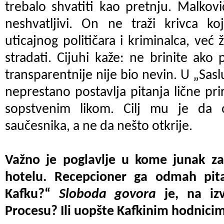
trebalo shvatiti kao pretnju. Malkov
neshvatljivi. On ne traži krivca ko
uticajnog političara i kriminalca, već
stradati. Cijuhi kaže: ne brinite ako 
transparentnije nije bio nevin. U „Sasl
neprestano postavlja pitanja lične pri
sopstvenim likom. Cilj mu je da 
saučesnika, a ne da nešto otkrije.
Važno je poglavlje u kome junak za
hotelu. Recepcioner ga odmah pita:
Kafku?“
Sloboda govora
je, na izv
Procesu? Ili uopšte Kafkinim hodnicim