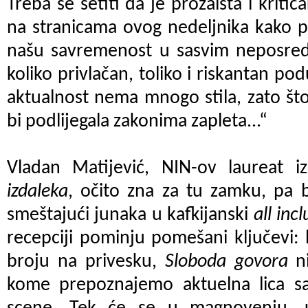
Treba se setiti da je prozaista i kritič
na stranicama ovog nedeljnika kako p
našu savremenost u sasvim neposredn
koliko privlačan, toliko i riskantan po
aktualnost nema mnogo stila, zato što 
bi podlijegala zakonima zapleta...“
Vladan Matijević, NIN-ov laureat 
izdaleka
, očito zna za tu zamku, pa b
smeštajući junaka u kafkijanski
all incl
recepciji pominju pomešani ključevi:
broju na privesku,
Sloboda govora
ni
kome prepoznajemo aktuelna lica sa 