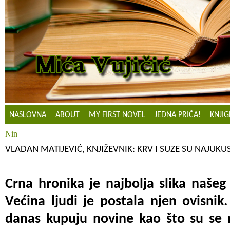
NASLOVNA
ABOUT
MY FIRST NOVEL
JEDNA PRIČA!
KNJIG
Nin
VLADAN MATIJEVIĆ, KNJIŽEVNIK: KRV I SUZE SU NAJU
Crna hronika je najbolja slika naše
Većina ljudi je postala njen ovisnik
danas kupuju novine kao što su se