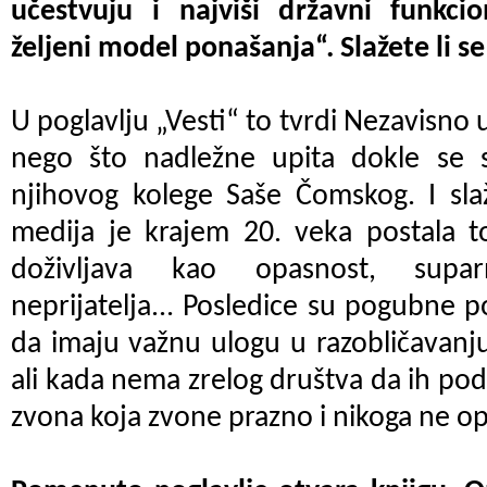
učestvuju i najviši državni funkcio
željeni model ponašanja“. Slažete li 
U poglavlju „Vesti“
to tvrdi Nezavisno 
nego što nadležne upita dokle se st
njihovog kolege Saše Čomskog. I sl
medija je krajem 20. veka postala to
doživljava kao opasnost, supar
neprijatelja... Posledice su pogubne p
da imaju važnu ulogu u razobličavanj
ali kada nema zrelog društva da ih pod
zvona koja zvone prazno i nikoga ne o