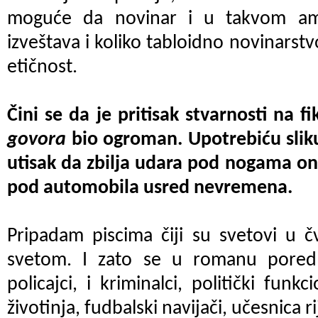
moguće da novinar i u takvom amb
izveštava i koliko tabloidno novinarstv
etičnost.
Čini se da je pritisak stvarnosti na fi
govora
bio ogroman. Upotrebiću slik
utisak da zbilja udara pod nogama o
pod automobila usred nevremena.
Pripadam piscima čiji su svetovi u č
svetom. I zato se u romanu pored 
policajci, i kriminalci, politički funkci
životinja, fudbalski navijači, učesnica ri