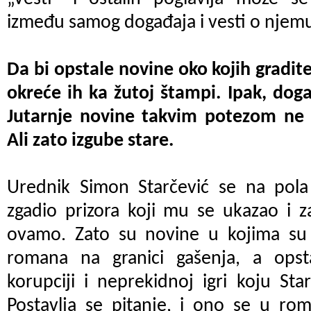
između samog događaja i vesti o njem
Da bi opstale novine oko kojih gradite
okreće ih ka žutoj štampi. Ipak, dog
Jutarnje novine takvim potezom ne s
Ali zato izgube stare.
Urednik Simon Starčević se na pola
zgadio prizora koji mu se ukazao i z
ovamo. Zato su novine u kojima su 
romana na granici gašenja, a opst
korupciji i neprekidnoj igri koju Star
Postavlja se pitanje, i ono se u rom