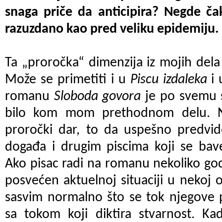
snaga priče da anticipira? Negde čak
razuzdano kao pred veliku epidemiju.
Ta „proročka“ dimenzija iz mojih del
Može se primetiti i u
Piscu izdaleka
i
romanu
Sloboda govora
je po svemu 
bilo kom mom prethodnom delu. 
proročki dar, to da uspešno predvid
događa i drugim piscima koji se ba
Ako pisac radi na romanu nekoliko godi
posvećen aktuelnoj situaciji u nekoj o
sasvim normalno što se tok njegove 
sa tokom koji diktira stvarnost. Ka