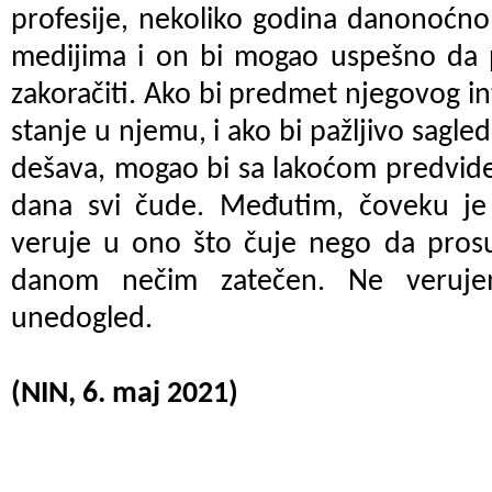
profesije, nekoliko godina danonoćno r
medijima i on bi mogao uspešno da p
zakoračiti. Ako bi predmet njegovog in
stanje u njemu, i ako bi pažljivo sagle
dešava, mogao bi sa lakoćom predvidet
dana svi čude. Međutim, čoveku je
veruje u ono što čuje nego da prosu
danom nečim zatečen. Ne veruj
unedogled.
(NIN, 6. maj 2021)