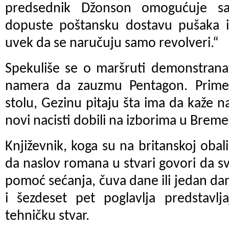
predsednik Džonson omogućuje s
dopuste poštansku dostavu pušaka 
uvek da se naručuju samo revolveri.“
Spekuliše se o maršruti demonstranat
namera da zauzmu Pentagon. Prime
stolu, Gezinu pitaju šta ima da kaže n
novi nacisti dobili na izborima u Brem
Književnik, koga su na britanskoj obali 
da naslov romana u stvari govori da sv
pomoć sećanja, čuva dane ili jedan dan i
i šezdeset pet poglavlja predstavlja
tehničku stvar.