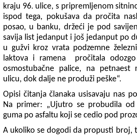
kraju 96. ulice, s pripremljenom sitnin
ispod tega, pokušava da pročita nas
posao, u banku, držeći je pod savij
savija list jedanput i još jedanput po d
u gužvi kroz vrata podzemne železni
laktova i ramena
pročitala odozg
osmostubačne palice, na petnaest
ulicu, dok dalje ne produži peške“.
Opisi čitanja članaka usisavaju nas po
Na primer: „Ujutro se probudila od 
guma po asfaltu koji se cedio pod pro
A ukoliko se dogodi da propusti broj, t