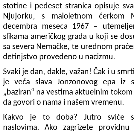
stotine i pedeset stranica opisuje sv
Njujorku, s maloletnom ćerkom 
decembra meseca 1967 – utemelje
slikama američkog grada u koji se dosel
sa severa Nemačke, te urednom praćen
detinjstvo provedeno u nacizmu.
Svaki je dan, dakle, važan! Čak i u smrt
je veća slava Jonzonovog epa iz 
„baziran“ na vestima aktuelnim tokom 
da govori o nama i našem vremenu.
Kakvo je to doba? Jutro sviće s
naslovima. Ako zagrizete providnu 