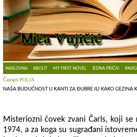
NASLOVNA
ABOUT
MY FIRST NOVEL
JEDNA PRIČA!
KNJIG
Časopis POLJA
NAŠA BUDUĆNOST U KANTI ZA ĐUBRE ILI KAKO GEZINA 
Misteriozni čovek zvani Čarls, koji se
1974, a za koga su sugrađani istovreme