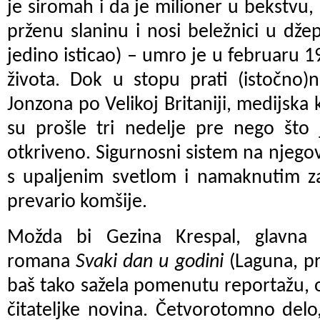
je siromah i da je milioner u bekstvu,
prženu slaninu i nosi beležnici u dž
jedino isticao) – umro je u februaru 1
života. Dok u stopu prati (istočno)
Jonzona po Velikoj Britaniji, medijska
su prošle tri nedelje pre nego što 
otkriveno. Sigurnosni sistem na njego
s upaljenim svetlom i namaknutim za
prevario komšije.
Možda bi Gezina Krespal, glavna 
romana
Svaki dan u godini
(Laguna, pr
baš tako sažela pomenutu reportažu, 
čitateljke novina. Četvorotomno delo, 