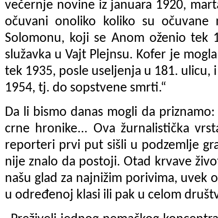
večernje novine iz januara 1920, mart
očuvani onoliko koliko su očuvane
Solomonu, koji se Anom oženio tek 19
služavka u Vajt Plejnsu. Kofer je mogl
tek 1935, posle useljenja u 181. ulicu, i
1954, tj. do sopstvene smrti.“
Da li bismo danas mogli da priznamo:
crne hronike... Ova žurnalistička vrs
reporteri prvi put sišli u podzemlje g
nije znalo da postoji. Otad krvave živ
našu glad za najnižim porivima, uvek o
u određenoj klasi ili pak u celom društ