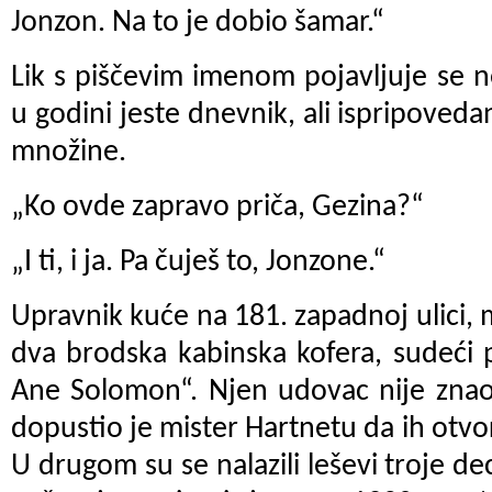
Jonzon.
Na to je dobio šamar.“
Lik s piščevim imenom pojavljuje se n
u godini jeste dnevnik, ali ispripoved
množine.
„Ko ovde zapravo priča, Gezina?“
„I ti, i ja. Pa čuješ to, Jonzone.“
Upravnik kuće na 181. zapadnoj ulici, 
dva brodska kabinska kofera, sudeći 
Ane Solomon“. Njen udovac nije znao 
dopustio je mister Hartnetu da ih otvor
U drugom su se nalazili leševi troje dec