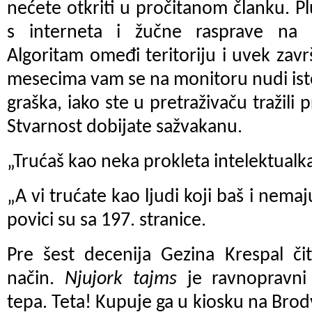
nećete otkriti u pročitanom članku. P
s interneta i žučne rasprave na
Algoritam omeđi teritoriju i uvek zav
mesecima vam se na monitoru nudi is
graška, iako ste u pretraživaču tražili 
Stvarnost dobijate sažvakanu.
„Trućaš kao neka prokleta intelektualka
„A vi trućate kao ljudi koji baš i nema
povici su sa 197. stranice.
Pre šest decenija Gezina Krespal či
način.
Njujork tajms
je ravnopravni
tepa. Teta! Kupuje ga u kiosku na Br