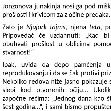
Jonzonova junakinja nosi ga pod miš
prošlosti i krivicom za zločine predaka.
Zato je
Njujork tajms
, njena
teta
, p
Pripovedač će uzdahnuti: „Kad b
obuhvati prošlost u oblicima pomo
stvarnost!“
Ipak, uviđa da depo pamćenja u
reprodukovanju i da se čak protivi pri
Nekoliko redova niže jasno pokazuje 
slepi kod otvorenih očiju... Ukol
započne rečima: „Jednog dana kao što
šest godina...“, i sami bismo propušten