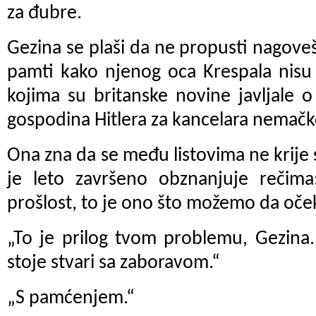
za đubre.
Gezina se plaši da ne propusti nagoveš
pamti kako njenog oca Krespala nisu 
kojima su britanske novine javljale 
gospodina Hitlera za kancelara nemačk
Ona zna da se među listovima ne krije
je leto završeno obznanjuje rečim
prošlost, to je ono što možemo da oče
„To je prilog tvom problemu, Gezina
stoje stvari sa zaboravom.“
„S pamćenjem.“