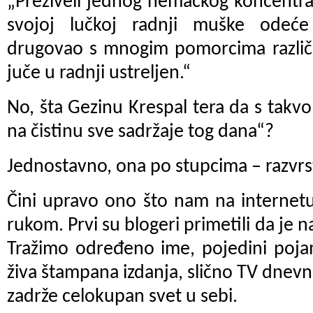
„Preživeli jednog nemačkog koncentrac
svojoj lučkoj radnji muške odeće 
drugovao s mnogim pomorcima različi
juče u radnji ustreljen.“
No, šta Gezinu Krespal tera da s takv
na čistinu sve sadržaje tog dana“?
Jednostavno, ona po stupcima – razvrs
Čini upravo ono što nam na internetu
rukom. Prvi su blogeri primetili da je 
Tražimo određeno ime, pojedini pojam
živa štampana izdanja, slično TV dnevn
zadrže celokupan svet u sebi.