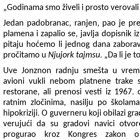
„Godinama smo živeli i prosto veroval
Jedan padobranac, ranjen, pao je pr
plamena i zapalio se, javlja dopisnik i
pitaju hoćemo li jednog dana zaborav
pročitamo u
Njujork tajmsu
. „Da li je 
Uve Jonznon radnju smešta u vre
avioni vukli nebom platnene trake 
restorane, ali prenosi vesti iz 1967. 
ratnim zločinima, nasilju po školama,
hipokriziji. O guverneru koji obilazi gr
verujući da su gradovi navici otvo
progurao kroz Kongres zakon o 