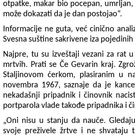
otpatke, makar bio pocepan, umrljan,
može dokazati da je dan postojao“.
Informacije ne guta, već cinično analiz
Svesna suštine sakrivene iza pojedinih
Najpre, tu su izveštaji vezani za rat 
mrtvih. Prati se Če Gevarin kraj. Zgr
Staljinovom ćerkom, plasiranim u na
novembra 1967, saznaje da je kanc
nekadašnji pripadnik i činovnik naci
portparola vlade takođe pripadnika i či
„Oni nisu u stanju da nauče. Gledaj
svoje preživele žrtve i ne shvataju 