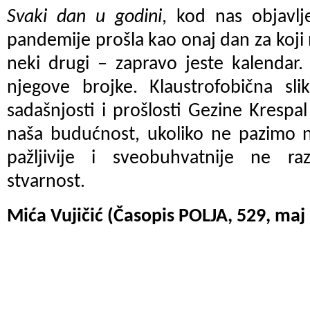
Svaki dan u godini
, kod nas objavlj
pandemije prošla kao onaj dan za koji 
neki drugi – zapravo jeste kalendar
njegove brojke. Klaustrofobična sli
sadašnjosti i prošlosti Gezine Kresp
naša budućnost, ukoliko ne pazimo 
pažljivije i sveobuhvatnije ne ra
stvarnost.
Mića Vujičić (Časopis POLJA, 529, maj