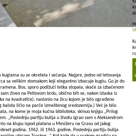
K
k
d
п
U
K
k
r
kuglama su se okretela i sećanja. Najpre, jedno od letovanja
rca sa velikim stomakom koji elegantno izbacuje kuglu. Go je do
 ramena. Bos, sporo podižući teška stopala, skače za izbačenom
sam živeo na Petlovom brdu, obično bih se, nakon izlaska iz
ska na kvadratiće), naslonio na žicu kojom je bilo ograđeno
g balota ličio na parče izmeštenog sredozemlja.) Već je bilo
rata, na kome je moja kućna biblioteka, skinuo knjigu „Prilog
jem. „Poslednju partiju bulija u životu igrao sam s Aleksandrom
onio na klupu ispod platana u Mesižeru na Grasu od jakog
ideset godina. 1962. ili 1963. godine. Poslednju partiju bulija