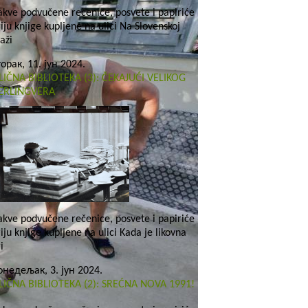
akve podvučene rečenice, posvete i papiriće
riju knjige kupljene na ulici Na Slovenskoj
aži
торак, 11. јун 2024.
LIČNA BIBLIOTEKA (3): ČEKAJUĆI VELIKOG
ERLINGVERA
akve podvučene rečenice, posvete i papiriće
riju knjige kupljene na ulici Kada je likovna
i
онедељак, 3. јун 2024.
LIČNA BIBLIOTEKA (2): SREĆNA NOVA 1991!