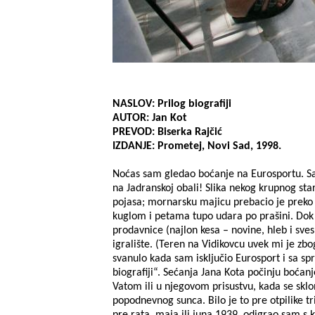
NASLOV: Prilog biografiji
AUTOR: Jan Kot
PREVOD: Biserka Rajčić
IZDANJE: Prometej, Novi Sad, 1998.
Noćas sam gledao boćanje na Eurosportu. Sa 
na Jadranskoj obali! Slika nekog krupnog sta
pojasa; mornarsku majicu prebacio je preko
kuglom i petama tupo udara po prašini. Dok 
prodavnice (najlon kesa – novine, hleb i sve
igralište. (Teren na Vidikovcu uvek mi je zbo
svanulo kada sam isključio Eurosport i sa sp
biografiji“. Sećanja Jana Kota počinju boćan
Vatom ili u njegovom prisustvu, kada se skl
popodnevnog sunca. Bilo je to pre otpilike tr