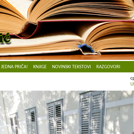
JEDNA PRIČA!
KNJIGE
NOVINSKI TEKSTOVI
RAZGOVORI
с
U