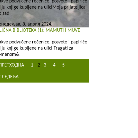
akve podvučene rečenice, posvete i papiriće
riju knjige kupljene na uliciMoja prijateljica
o sad
онедељак, 8. април 2024.
LIČNA BIBLIOTEKA (1): MAMUTI I MUVE
akve podvučene rečenice, posvete i papiriće
riju knjige kupljene na ulici Tragati za
omanom&
ПРЕТХОДНА
1
2
3
4
5
СЛЕДЕЋА