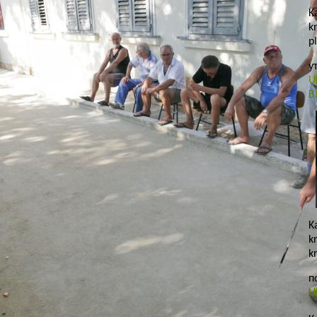
K
k
pl
у
U
B
K
k
kr
п
U