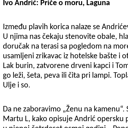
Ivo Andrić: Priče o moru, Laguna
Između plavih korica nalaze se Andrić
U njima nas čekaju stenovite obale, hla
doručak na terasi sa pogledom na more.
usamljeni zrikavac iz hotelske bašte i o
Lak burin, zatvorene drveni kapci i To
go leži, šeta, peva ili čita pri lampi. Topl
Ulje i so.
Da ne zaboravimo „Ženu na kamenu“. 
Martu L, kako opisuje Andrić opersku 