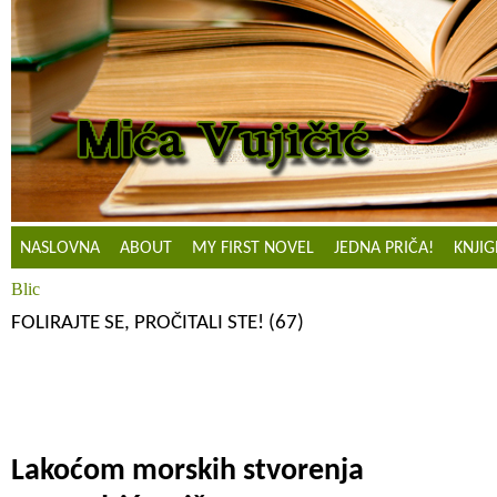
NASLOVNA
ABOUT
MY FIRST NOVEL
JEDNA PRIČA!
KNJIG
Blic
FOLIRAJTE SE, PROČITALI STE! (67)
Lakoćom morskih stvorenja