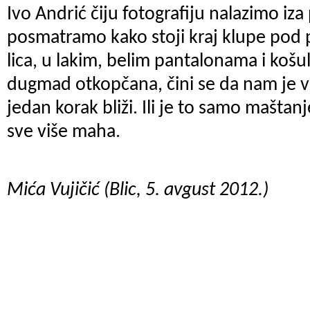
Ivo Andrić čiju fotografiju nalazimo iza
posmatramo kako stoji kraj klupe pod
lica, u lakim, belim pantalonama i košulj
dugmad otkopčana, čini se da nam je ve
jedan korak bliži. Ili je to samo mašta
sve više maha.
Mića Vujičić (Blic, 5. avgust 2012.)