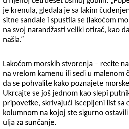
u njenoj četrdeset osmoj godini. „Pope
je krenula, gledala je sa lakim čuđen
sitne sandale i spustila se (lakoćom mo
na svoj narandžasti veliki otirač, kao 
našla.“
Lakoćom morskih stvorenja – recite nag
na vrelom kamenu ili sedi u malenom č
da se pohvalite kako poznajete morske 
Ukrcajte se još jednom kao slepi putn
pripovetke, skrivajući iscepljeni list s
kolumnom na kojoj ste sigurno ostavili 
ulja za sunčanje.