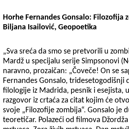
Horhe Fernandes Gonsalo: Filozofija 
Biljana Isailović, Geopoetika
„Sva sreća da smo se pretvorili u zomb
Mardž u specijalu serije Simpsonovi (N
naravno, prozaičan: „Čoveče! On se sa
Fernandes Gonsalo, tridesetogodišnji 
filologije iz Madrida, pesnik i esejista, 
razgovor iz crtaća za citat kojim će otv
svoje „Filozofije zombija“. Gonsalo je d
teoretičar. Polazeći od filmova Džordž