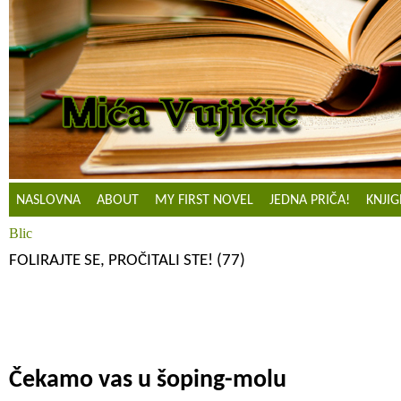
NASLOVNA
ABOUT
MY FIRST NOVEL
JEDNA PRIČA!
KNJIG
Blic
FOLIRAJTE SE, PROČITALI STE! (77)
Čekamo vas u šoping-molu