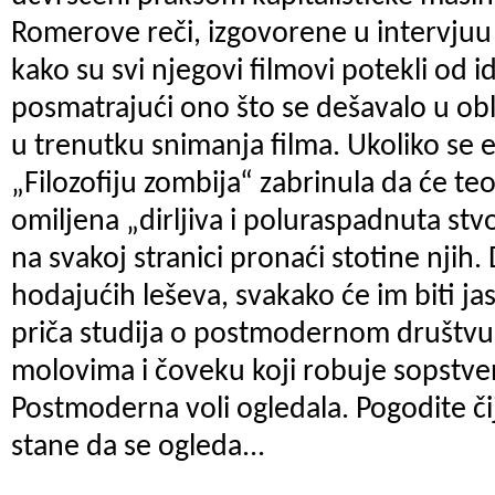
Romerove reči, izgovorene u intervjuu
kako su svi njegovi filmovi potekli od i
posmatrajući ono što se dešavalo u oblas
u trenutku snimanja filma. Ukoliko se 
„Filozofiju zombija“ zabrinula da će teo
omiljena „dirljiva i poluraspadnuta stv
na svakoj stranici pronaći stotine njih
hodajućih leševa, svakako će im biti j
priča studija o postmodernom društvu
molovima i čoveku koji robuje sopstve
Postmoderna voli ogledala. Pogodite čij
stane da se ogleda...