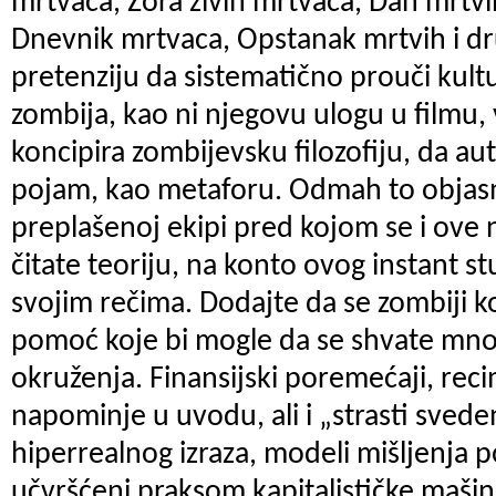
mrtvaca, Zora živih mrtvaca, Dan mrtvi
Dnevnik mrtvaca, Opstanak mrtvih i dr
pretenziju da sistematično prouči kult
zombija, kao ni njegovu ulogu u filmu,
koncipira zombijevsku filozofiju, da au
pojam, kao metaforu. Odmah to objasn
preplašenoj ekipi pred kojom se i ove 
čitate teoriju, na konto ovog instant s
svojim rečima. Dodajte da se zombiji k
pomoć koje bi mogle da se shvate mnog
okruženja. Finansijski poremećaji, rec
napominje u uvodu, ali i „strasti svede
hiperrealnog izraza, modeli mišljenja po
učvršćeni praksom kapitalističke mašine