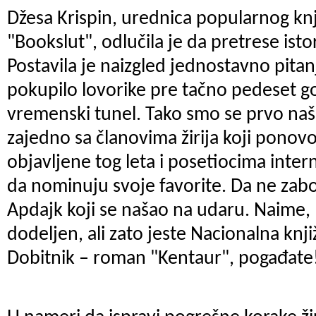
Džesa Krispin, urednica popularnog kn
"Bookslut", odlučila je da pretrese isto
Postavila je naizgled jednostavno pitan
pokupilo lovorike pre tačno pedeset go
vremenski tunel. Tako smo se prvo našl
zajedno sa članovima žirija koji ponovo
objavljene tog leta i posetiocima inter
da nominuju svoje favorite. Da ne zabo
Apdajk koji se našao na udaru. Naime, 
dodeljen, ali zato jeste Nacionalna knj
Dobitnik – roman "Kentaur", pogađate