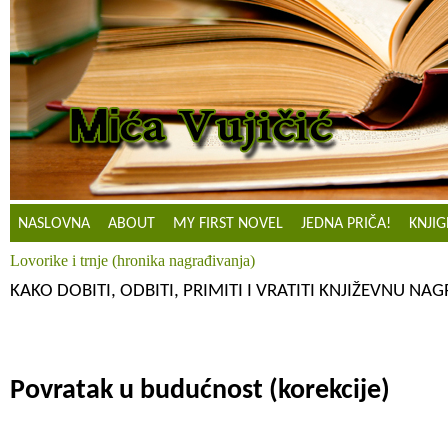
NASLOVNA
ABOUT
MY FIRST NOVEL
JEDNA PRIČA!
KNJIG
Lovorike i trnje (hronika nagrađivanja)
KAKO DOBITI, ODBITI, PRIMITI I VRATITI KNJIŽEVNU NA
Povratak u budućnost (korekcije)