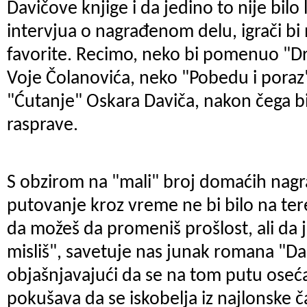
Davičove knjige i da jedino to nije bilo 
intervjua o nagrađenom delu, igrači bi
favorite. Recimo, neko bi pomenuo "D
Voje Čolanovića, neko "Pobedu i poraz"
"Ćutanje" Oskara Daviča, nakon čega bi
rasprave.
S obzirom na "mali" broj domaćih nagr
putovanje kroz vreme ne bi bilo na ter
da možeš da promeniš prošlost, ali da j
misliš", savetuje nas junak romana "Dal
objašnjavajući da se na tom putu oseć
pokušava da se iskobelja iz najlonske 