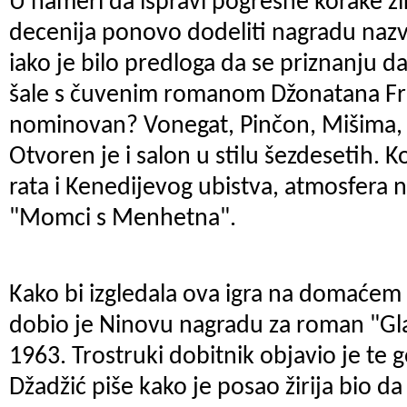
U nameri da ispravi pogrešne korake žir
decenija ponovo dodeliti nagradu naz
iako je bilo predloga da se priznanju d
šale s čuvenim romanom Džonatana Fre
nominovan? Vonegat, Pinčon, Mišima, B
Otvoren je i salon u stilu šezdesetih. 
rata i Kenedijevog ubistva, atmosfera na
"Momci s Menhetna".
Kako bi izgledala ova igra na domaćem
dobio je Ninovu nagradu za roman "Gl
1963. Trostruki dobitnik objavio je te g
Džadžić piše kako je posao žirija bio d