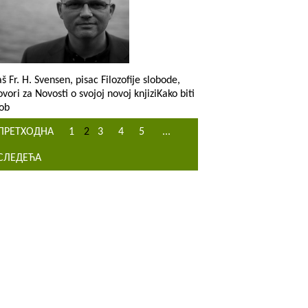
aš Fr. H. Svensen, pisac Filozofije slobode,
ovori za Novosti o svojoj novoj knjiziKako biti
lob
ПРЕТХОДНА
1
2
3
4
5
...
СЛЕДЕЋА