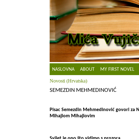
NASLOVNA
ABOUT
MY FIRST NOVEL
Novosti (Hrvatska)
SEMEZDIN MEHMEDINOVIĆ
Pisac Semezdin Mehmedinović govori za Nov
Mihajlom Mihajlovim
Svijet je ono što vidimo s prozora