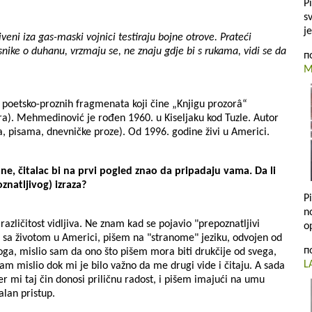
P
s
j
veni iza gas-maski vojnici testiraju bojne otrove. Prateći
nike o duhanu, vrzmaju se, ne znaju gdje bi s rukama, vidi se da
п
M
ih poetsko-proznih fragmenata koji čine „Knjigu prozorâ“
). Mehmedinović je rođen 1960. u Kiseljaku kod Tuzle. Autor
a, pisama, dnevničke proze). Od 1996. godine živi u Americi.
ane, čitalac bi na prvi pogled znao da pripadaju vama. Da li
znatljivog) izraza?
P
n
azličitost vidljiva. Ne znam kad se pojavio "prepoznatljivi
o
o sa životom u Americi, pišem na "stranome" jeziku, odvojen od
п
 toga, mislio sam da ono što pišem mora biti drukčije od svega,
L
am mislio dok mi je bilo važno da me drugi vide i čitaju. A sada
er mi taj čin donosi priličnu radost, i pišem imajući na umu
alan pristup.