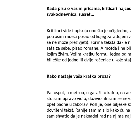
Kada pišu o vašim pričama, kritičari najčešć
svakodnevnica, susret...
Kritičari vide i opisuju ono što je očigledno
potrošim radeći posao od kojeg zarađujem za
se ne može preživjeti). Forma teksta dakle n
sata za sebe, pisao romane. A možda i ne bi
kojim živim. Volim kratku formu. Jedna od m
bilješke od jedne ili dvije rečenice u koje sta
Kako nastaje vaša kratka proza?
Pa, usput, u metrou, u garaži, u kafeu, na a
što sam upravo vidio, doživio, ili sam se neko
opet padne u zaborav. Poslije, one bilješke 
dovršeni tekst. Ranije sam mislio kako ću na 
sam shvatio da je naknadni rad na njima naj