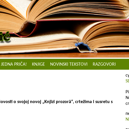
JEDNA PRIČA!
KNJIGE
NOVINSKI TEKSTOVI
RAZGOVORI
с
S
P
N
osti o svojoj novoj „Knjizi prozorâ“, crtežima i susretu s
c
п
N