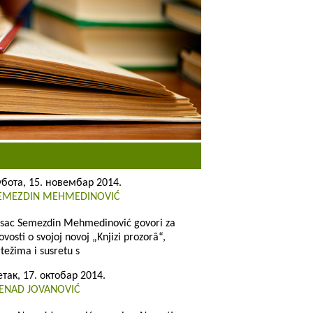
убота, 15. новембар 2014.
EMEZDIN MEHMEDINOVIĆ
isac Semezdin Mehmedinović govori za
ovosti o svojoj novoj „Knjizi prozorâ“,
rtežima i susretu s
етак, 17. октобар 2014.
ENAD JOVANOVIĆ