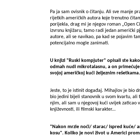
Pa ja sam ovisnik o čitanju. Ali sve manje 
rijetkih američkih autora koje trenutno čitam
porijekla, drag mi je njegov roman „Open Ci
izvrsnu knjižaru, tamo radi jedan američki 
autore, ali se navikao, pa kad se pojavim ta
potencijalno mogle zanimati.
U knjizi "Ruski kompjuter" opisali ste ka
odmah nudi mikrotalasnu, a on primećuje d
svojoj američkoj kući željeznim rešetkama. 
Jeste, to je istinit događaj. Mihajlov je bio d
bio jedini bijeli stanovnik u svom kvartu, ali 
njim, ali sam u njegovoj kući uvijek zaticao 
književnosti, ili filmski karakter...
"Nakon mrzle noći/ starac/ ispred kuće/ 
kosu". Koliko je novi život u Americi prom