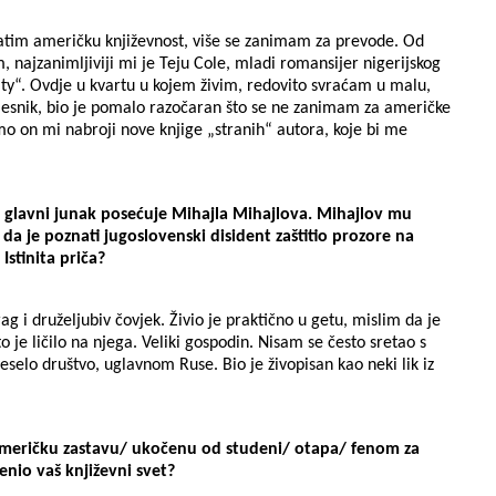
pratim američku književnost, više se zanimam za prevode. Od
, najzanimljiviji mi je Teju Cole, mladi romansijer nigerijskog
ty“. Ovdje u kvartu u kojem živim, redovito svraćam u malu,
pjesnik, bio je pomalo razočaran što se ne zanimam za američke
mo on mi nabroji nove knjige „stranih“ autora, koje bi me
ko glavni junak posećuje Mihajla Mihajlova. Mihajlov mu
a je poznati jugoslovenski disident zaštitio prozore na
Istinita priča?
rag i druželjubiv čovjek. Živio je praktično u getu, mislim da je
to je ličilo na njega. Veliki gospodin. Nisam se često sretao s
veselo društvo, uglavnom Ruse. Bio je živopisan kao neki lik iz
američku zastavu/ ukočenu od studeni/ otapa/ fenom za
enio vaš književni svet?