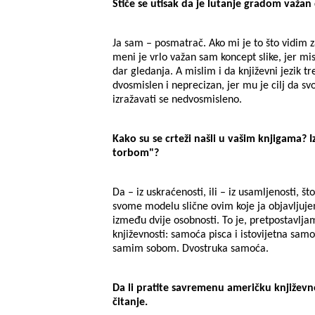
Stiče se utisak da je lutanje gradom važan
Ja sam – posmatrač. Ako mi je to što vidim z
meni je vrlo važan sam koncept slike, jer mis
dar gledanja. A mislim i da književni jezik tr
dvosmislen i neprecizan, jer mu je cilj da s
izražavati se nedvosmisleno.
Kako su se crteži našli u vašim knjigama? I
torbom"?
Da – iz uskraćenosti, ili – iz usamljenosti, št
svome modelu slične ovim koje ja objavljujem
između dvije osobnosti. To je, pretpostavlj
književnosti: samoća pisca i istovijetna samo
samim sobom. Dvostruka samoća.
Da li pratite savremenu američku književn
čitanje.