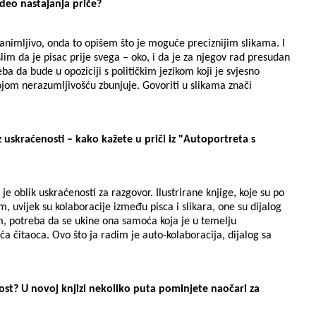
 deo nastajanja priče?
animljivo, onda to opišem što je moguće preciznijim slikama. I
lim da je pisac prije svega – oko, i da je za njegov rad presudan
eba da bude u opoziciji s političkim jezikom koji je svjesno
vojom nerazumljivošću zbunjuje. Govoriti u slikama znači
z uskraćenosti – kako kažete u priči iz "Autoportreta s
o je oblik uskraćenosti za razgovor. Ilustrirane knjige, koje su po
, uvijek su kolaboracije između pisca i slikara, one su dijalog
am, potreba da se ukine ona samoća koja je u temelju
ća čitaoca. Ovo što ja radim je auto-kolaboracija, dijalog sa
ost? U novoj knjizi nekoliko puta pominjete naočari za