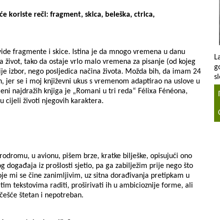
e koriste reči: fragment, skica, beleška, ctrica,
, vide fragmente i skice. Istina je da mnogo vremena u danu
L
 život, tako da ostaje vrlo malo vremena za pisanje (od kojeg
g
ije izbor, nego posljedica načina života. Možda bih, da imam 24
s
h, jer se i moj književni ukus s vremenom adaptirao na uslove u
eni najdražih knjiga je „Romani u tri reda“ Félixa Fénéona,
ju cijeli životi njegovih karaktera.
erodromu, u avionu, pišem brze, kratke bilješke, opisujući ono
g događaja iz prošlosti sjetio, pa ga zabilježim prije nego što
koje mi se čine zanimljivim, uz sitna dorađivanja pretipkam u
tim tekstovima raditi, proširivati ih u ambicioznije forme, ali
češće štetan i nepotreban.