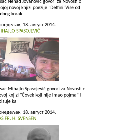
isac Nenad Jovanović govori za Novosti o
vojoj novoj knjizi poezije "Delfini"Više od
ednog korak
онедељак, 18. август 2014.
IHAJLO SPASOJEVIĆ
isac Mihajlo Spasojević govori za Novosti o
ovoj knjizi "Čovek koji nije imao pojma" i
pisuje ka
онедељак, 18. август 2014.
AŠ FR. H. SVENSEN