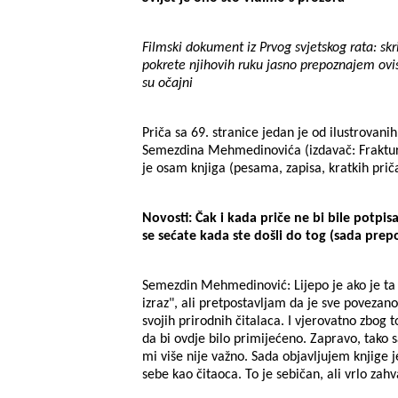
Filmski dokument iz Prvog svjetskog rata: skri
pokrete njihovih ruku jasno prepoznajem ovis
su očajni
Priča sa 69. stranice jedan je od ilustrovan
Semezdina Mehmedinovića (izdavač: Fraktura
je osam knjiga (pesama, zapisa, kratkih prič
Novosti: Čak i kada priče ne bi bile potpis
se sećate kada ste došli do tog (sada prepo
Semezdin Mehmedinović: Lijepo je ako je ta r
izraz", ali pretpostavljam da je sve povezan
svojih prirodnih čitalaca. I vjerovatno zbog
da bi ovdje bilo primijećeno. Zapravo, tako s
mi više nije važno. Sada objavljujem knjige j
sebe kao čitaoca. To je sebičan, ali vrlo zahv