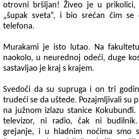
otrovni bršljan! Živeo je u prikolic
„šupak sveta“, i bio srećan čim se
telefona.
Murakami je isto lutao. Na fakultetu
naokolo, u neurednoj odeći, duge kos
sastavljao je kraj s krajem.
Svedoči da su supruga i on tri godin
trudeći se da uštede. Pozajmljivali su pa
na južnom izlazu stanice Kokubunđi. 
televizor, ni radio, čak ni budilni
grejanje, i u hladnim noćima smo s