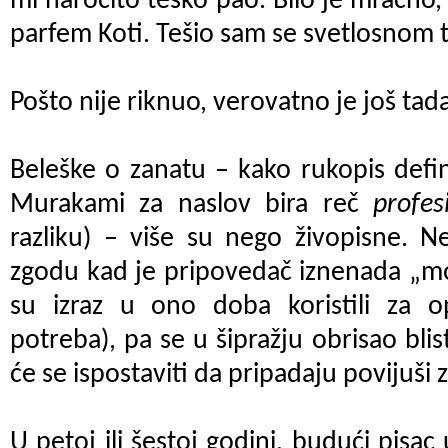
mi naročito teško pao. Bilo je mračno, 
parfem Koti. Tešio sam se svetlosnom t
Pošto nije riknuo, verovatno je još tada
Beleške o zanatu – kako rukopis defi
Murakami za naslov bira reč
profe
razliku) – više su nego živopisne. N
zgodu kad je pripovedač iznenada „mor
su izraz u ono doba koristili za o
potreba), pa se u šipražju obrisao blis
će se ispostaviti da pripadaju povijuši 
U petoj ili šestoj godini, budući pisac 