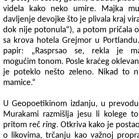
videla kako neko umire. Majka mu 
davljenje devojke što je plivala kraj vir
dok nije potonula“), a potom pričala o
sa krova hotela Grejmor u Portlandu
papir: „Rasprsao se, rekla je ma
mogućim tonom. Posle kraćeg oklevanja,
je poteklo nešto zeleno. Nikad to ni
mamice.“
U Geopoetikinom izdanju, u prevodu
Murakami razmišlja jesu li kolege tole
pritom reč
ring
. Otkriva kako je posta
o likovima, trčanju kao važnoj proprat