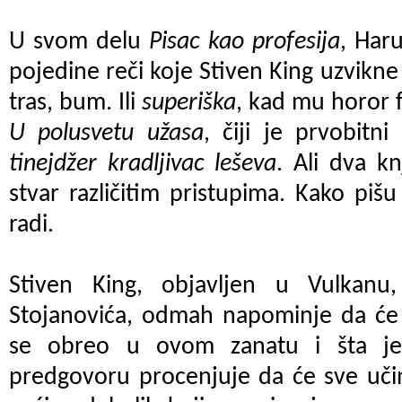
U svom delu
Pisac kao profesija
, Har
pojedine reči koje Stiven King uzvikne
tras, bum. Ili
superiška
, kad mu horor f
U polusvetu užasa
, čiji je prvobitn
tinejdžer kradljivac leševa
. Ali dva kn
stvar različitim pristupima. Kako pišu
radi.
Stiven King, objavljen u Vulkan
Stojanovića, odmah napominje da će 
se obreo u ovom zanatu i šta j
predgovoru procenjuje da će sve učini