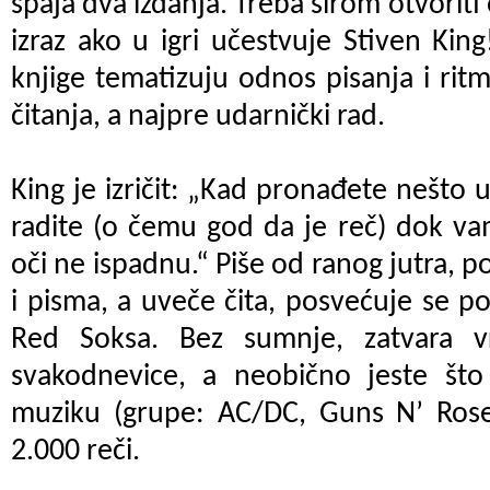
spaja dva izdanja. Treba širom otvoriti
izraz ako u igri učestvuje Stiven King
knjige tematizuju odnos pisanja i ritm
čitanja, a najpre udarnički rad.
King je izričit: „Kad pronađete nešto u
radite (o čemu god da je reč) dok vam
oči ne ispadnu.“ Piše od ranog jutra,
i pisma, a uveče čita, posvećuje se po
Red Soksa. Bez sumnje, zatvara v
svakodnevice, a neobično jeste što 
muziku (grupe: AC/DC, Guns N’ Roses
2.000 reči.