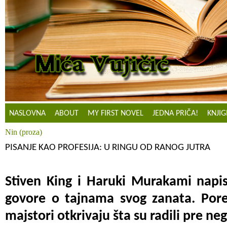
NASLOVNA
ABOUT
MY FIRST NOVEL
JEDNA PRIČA!
KNJIG
Nin (proza)
PISANJE KAO PROFESIJA: U RINGU OD RANOG JUTRA
Stiven King i Haruki Murakami napis
govore o tajnama svog zanata. Pored
majstori otkrivaju šta su radili pre neg