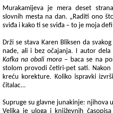
Murakamijeva je mera deset strana
slovnih mesta na dan. „Raditi ono što 
sviđa i kako ti se sviđa – to je moja def
Drži se stava Karen Bliksen da svako
nade, ali i bez očajanja. I autor del
Kafka na obali mora
– baca se na pos
stolom provodi četiri-pet sati. Nakon 
kreću korekture. Koliko ispravki izvrš
čitalac...
Supruge su glavne junakinje: njihova u
Velika je uloga i književnih časopis