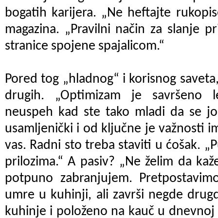
bogatih karijera. „Ne heftajte rukopi
magazina. „Pravilni način za slanje 
stranice spojene spajalicom.“
Pored tog „hladnog“ i korisnog saveta
drugih. „Optimizam je savršeno 
neuspeh kad ste tako mladi da se još
usamljenički i od ključne je važnosti 
vas. Radni sto treba staviti u ćošak. 
prilozima.“ A pasiv? „Ne želim da ka
potpuno zabranjujem. Pretpostavim
umre u kuhinji, ali završi negde drug
kuhinje i položeno na kauč u dnevnoj