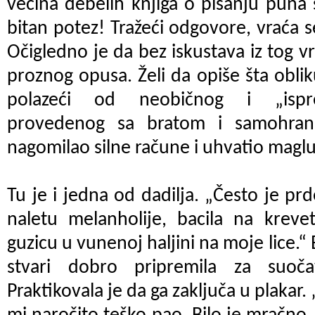
većina debelih knjiga o pisanju puna 
bitan potez! Tražeći odgovore, vraća s
Očigledno je da bez iskustava iz tog
proznog opusa. Želi da opiše šta obl
polazeći od neobičnog i „isprek
provedenog sa bratom i samohra
nagomilao silne račune i uhvatio maglu
Tu je i jedna od dadilja. „Često je pr
naletu melanholije, bacila na krevet
guzicu u vunenoj haljini na moje lice.“
stvari dobro pripremila za suočav
Praktikovala je da ga zaključa u plakar