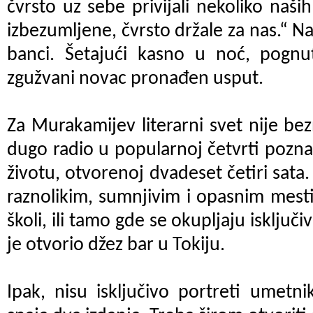
čvrsto uz sebe privijali nekoliko naši
izbezumljene, čvrsto držale za nas.“ N
banci. Šetajući kasno u noć, pognut
zgužvani novac pronađen usput.
Za Murakamijev literarni svet nije bez
dugo radio u popularnoj četvrti pozn
životu, otvorenoj dvadeset četiri sata.
raznolikim, sumnjivim i opasnim mest
školi, ili tamo gde se okupljaju isključi
je otvorio džez bar u Tokiju.
Ipak, nisu isključivo portreti umetn