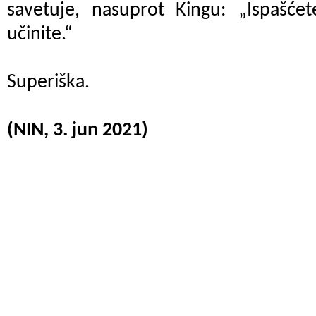
savetuje, nasuprot Kingu: „Ispašć
učinite.“
Superiška.
(NIN, 3. jun 2021)