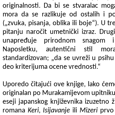
originalnosti. Da bi se stvaralac mog
mora da se razlikuje od ostalih i po
(„zvuka, pisanja, oblika ili boje“). U t
pitanju naročit umetnički izraz. Drugi
unapređuje prirodnom snagom i 
Naposletku, autentični stil mo
standardizovan; „da se uvreži u psihu 
deo kriterijuma ocene vrednosti.“
Uporedo čitajući ove knjige, lako ćemo 
originalan po Murakamijevom upitniku. 
eseji japanskog književnika izuzetno ž
romana
Keri
,
Isijavanje
ili
Mizeri
prvo