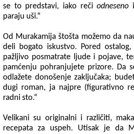
se to predstavi, iako reči
odneseno
paraju uši.“
Od Murakamija štošta možemo da nauč
deli bogato iskustvo. Pored ostalog
pažljivo posmatrate ljude i pojave, t
pamćenju pohranjujete prizore. Da se
odlažete donošenje zaključaka; budet
dugi roman, ja najpre (figurativno 
radni sto.“
Velikani su originalni i različiti, ma
recepata za uspeh. Utisak je da 