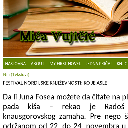
NASLOVNA
ABOUT
MY FIRST NOVEL
JEDNA PRIČA!
KNJIG
Nin (Tekstovi)
FESTIVAL NORDIJSKE KNJIŽEVNOSTI: KO JE ASLE
Da li Juna Fosea možete da čitate na pl
pada kiša – rekao je Radoš K
knausgorovskog zamaha. Pre nego 
održanom od 22. do 24. novembra u N