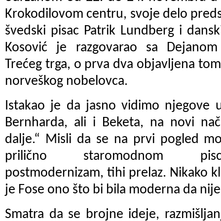
Krokodilovom centru, svoje delo predst
švedski pisac Patrik Lundberg i dans
Kosović je razgovarao sa Dejano
Trećeg trga, o prva dva objavljena to
norveškog nobelovca.
Istakao je da jasno vidimo njegove 
Bernharda, ali i Beketa, na novi nač
dalje.“ Misli da se na prvi pogled mo
prilično staromodnom pisc
postmodernizam, tihi prelaz. Nikako kl
je Fose ono što bi bila moderna da nije 
Smatra da se brojne ideje, razmišljanj