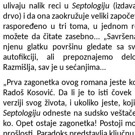
ulivaju nalik reci u
Septologiju
(izdava
drvo) i da ona zaokružuje veliki započ
raspoređeno u tri toma, u jednom 
možete da čitate zasebno... „Savršen
njenu glatku površinu gledate sa sv
autofikciji, ali prepoznajemo del
Razmišlja, sav je u sećanjima...
„Prva zagonetka ovog romana jeste kol
Radoš Kosović. Da li je to isti čovek 
verziji svog života, i ukoliko jeste, ko
Septologiju
odneste na sudsko veštačen
ko. Opet ostaje zagonetka! Postoji m
prošlosti. Paradoks predstavlja ključnu