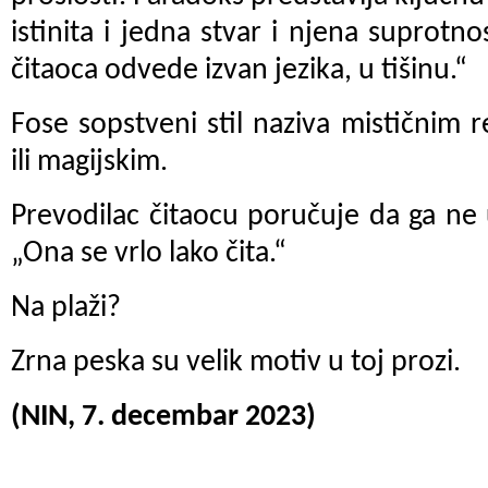
istinita i jedna stvar i njena suprotn
čitaoca odvede izvan jezika, u tišinu.“
Fose sopstveni stil naziva mističnim 
ili magijskim.
Prevodilac čitaocu poručuje da ga ne u
„Ona se vrlo lako čita.“
Na plaži?
Zrna peska su velik motiv u toj prozi.
(NIN, 7. decembar 2023)