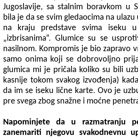
Jugoslavije, sa stalnim boravkom u Slo
bila je da se svim gledaocima na ulazu 
na kraju predstave svima iseku u 
„izbrisanima“. Glumice su se usproti
nasilnom. Kompromis je bio zapravo vrl
samo onima koji se dobrovoljno prij
glumica mi je pričala koliko su bili uz
kasnije tokom svakog izvođenja) kada s
da im se iseku lične karte. Ovo je uzbud
pre svega zbog snažne i moćne penetrac
Napominjete da u razmatranju 
zanemariti njegovu svakodnevnu up