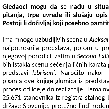
Gledaoci mogu da se nađu u situac
pitanja, trpe uvrede ili slušaju opi
Postoji li doživljaj koji posebno pamti
Ima mnogo uzbudljivih scena u
Aleksan
najpotresnija predstava, potom u pr
njegovoj porodici, zatim u
Second Exil
bih istakla scenu sečenja ličnih karata
predstavi
Izbrisani
. Naročito nakon 
pisanja ove knjige glumica iz predstav
proces od ideje do realizacije. Tema o
25.671 stanovnika iz registra stalno
države Slovenije, pretežno ljudi rođe