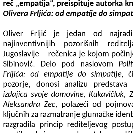
reč „empatija“, preispituje autorka k
Olivera Frljića: od empatije do simpat
Oliver Frljić je jedan od najradika
najinventivnijih pozorišnih redit
Jugoslavije – rečenica je kojom počin
Sibinović. Delo pod naslovom
Poli
Frljića: od empatije do simpatije
, č
pozorje, donosi analizu predstava
izdajica svoje domovine,
Kukavičluk
,
Z
Aleksandra Zec
, polazeći od pojmo
ključnih za razmatranje glumačke ident
razgradila princip rediteljevog post