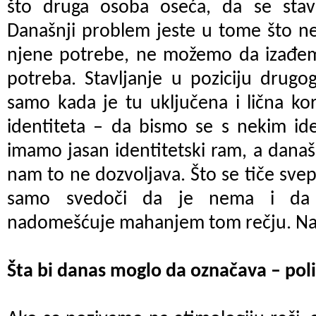
što druga osoba oseća, da se sta
Današnji problem jeste u tome što n
njene potrebe, ne možemo da izađemo
potreba. Stavljanje u poziciju drugo
samo kada je tu uključena i lična kori
identiteta – da bismo se s nekim id
imamo jasan identitetski ram, a današn
nam to ne dozvoljava. Što se tiče svepr
samo svedoči da je nema i da 
nadomešćuje mahanjem tom rečju. Na 
Šta bi danas moglo da označava – poli