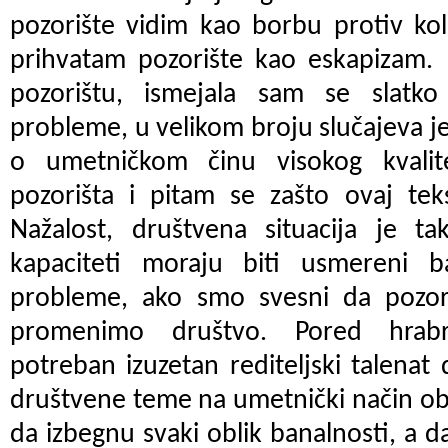
pozorište vidim kao borbu protiv ko
prihvatam pozorište kao eskapizam. 
pozorištu, ismejala sam se slatko
probleme, u velikom broju slučajeva je
o umetničkom činu visokog kvalit
pozorišta i pitam se zašto ovaj tek
Nažalost, društvena situacija je ta
kapaciteti moraju biti usmereni b
probleme, ako smo svesni da poz
promenimo društvo. Pored hrabr
potreban izuzetan rediteljski talenat 
društvene teme na umetnički način obli
da izbegnu svaki oblik banalnosti, a d