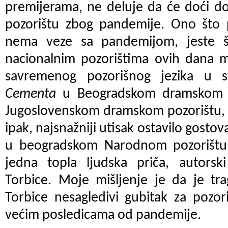
premijerama, ne deluje da će doći d
pozorištu zbog pandemije. Ono što 
nema veze sa pandemijom, jeste 
nacionalnim pozorištima ovih dana m
savremenog pozorišnog jezika u 
Cementa
u Beogradskom dramskom 
Jugoslovenskom dramskom pozorištu, 
ipak, najsnažniji utisak ostavilo gostov
u beogradskom Narodnom pozorištu
jedna topla ljudska priča, autorsk
Torbice. Moje mišljenje je da je tr
Torbice nesagledivi gubitak za pozor
većim posledicama od pandemije.