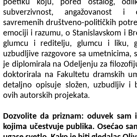
poetiku koju, pored ostalog, odli
subverzivnost, angažovanost i ob
savremenih društveno-političkih potres
emociji i razumu, o Stanislavskom i B
glumcu i reditelju, glumcu i liku, 
uzbudljive razgovore sa umetnicima, 
je diplomirala na Odeljenju za filozofij
doktorirala na Fakultetu dramskih u
detaljno opisuje složen, uzbudljiv i
ovih autorskih projekata.
Dozvolite da priznam: oduvek sam 
kojima učestvuje publika. Osećao sa