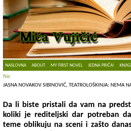
NASLOVNA
ABOUT
MY FIRST NOVEL
JEDNA PRIČA!
KNJIG
Nin
JASNA NOVAKOV SIBINOVIĆ, TEATROLOŠKINJA: NEMA 
Da li biste pristali da vam na predst
koliki je rediteljski dar potreban 
teme oblikuju na sceni i zašto dana