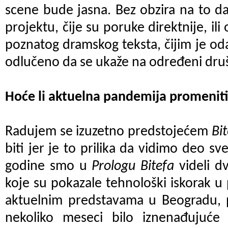
scene bude jasna. Bez obzira na to da
projektu, čije su poruke direktnije, ili
poznatog dramskog teksta, čijim je od
odlučeno da se ukaže na određeni dru
Hoće li aktuelna pandemija promeniti
Radujem se izuzetno predstojećem
Bi
biti jer je to prilika da vidimo deo sv
godine smo u
Prologu Bitefa
videli d
koje su pokazale tehnološki iskorak u 
aktuelnim predstavama u Beogradu, p
nekoliko meseci bilo iznenađujuće