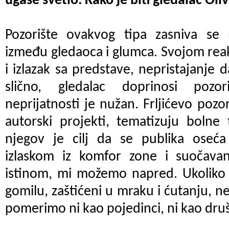
ugase svetlo. Kako je biti gledalac Oliv
Pozorište ovakvog tipa zasniva se n
između gledaoca i glumca. Svojom rea
i izlazak sa predstave, nepristajanje 
slično, gledalac doprinosi pozo
neprijatnosti je nužan. Frljićevo pozo
autorski projekti, tematizuju bolne
njegov je cilj da se publika oseća
izlaskom iz komfor zone i suočava
istinom, mi možemo napred. Ukoliko 
gomilu, zaštićeni u mraku i ćutanju,
pomerimo ni kao pojedinci, ni kao dru