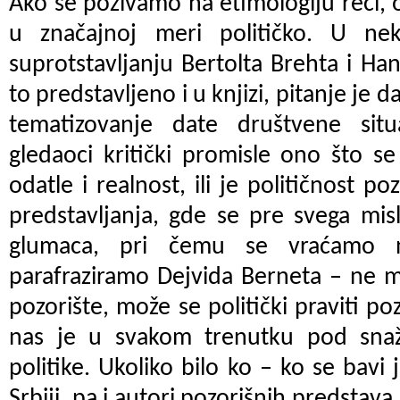
Ako se pozivamo na etimologiju reči, 
u značajnoj meri političko. U ne
suprotstavljanju Bertolta Brehta i Ha
to predstavljeno i u knjizi, pitanje je da
tematizovanje date društvene sit
gledaoci kritički promisle ono što se
odatle i realnost, ili je političnost p
predstavljanja, gde se pre svega mis
glumaca, pri čemu se vraćamo n
parafraziramo Dejvida Berneta – ne mo
pozorište, može se politički praviti po
nas je u svakom trenutku pod sna
politike. Ukoliko bilo ko – ko se bav
Srbiji, pa i autori pozorišnih predstav