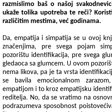
razmislimo baš o našoj svakodnevic
ukaže tolika upotreba te reči? Korist
različitim mestima, već godinama.
Da, empatija i simpatija se u ovoj knj
značenjima, pre svega pojam simp
pozorištu identifikacija, pre svega gl
gledaoca sa glumcem. U ovom pozorišt
nema likova, pa je ta vrsta identifikac
se bavila emocionalnom zarazom,
empatijom i to kroz empatijsku identif
reditelja. No, da se vratimo na osnov
podrazumeva sposobnost poistovećiv