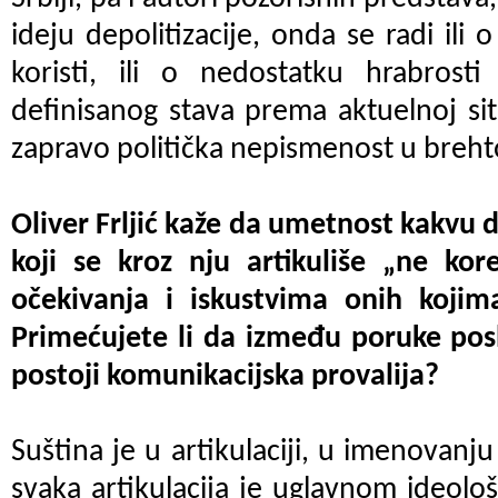
ideju depolitizacije, onda se radi ili 
koristi, ili o nedostatku hrabrosti
definisanog stava prema aktuelnoj situ
zapravo politička nepismenost u breh
Oliver Frljić kaže da umetnost kakvu 
koji se kroz nju artikuliše „ne kor
očekivanja i iskustvima onih koji
Primećujete li da između poruke posl
postoji komunikacijska provalija?
Suština je u artikulaciji, u imenovanj
svaka artikulacija je uglavnom ideološ