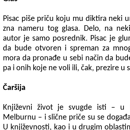
Pisac piše priču koju mu diktira neki un
zna nameru tog glasa. Delo, na neki
autor je samo posrednik. Pisac je gl
da bude otvoren i spreman za mno
mora da pronađe u sebi način da bude 
pa i onih koje ne voli ili, čak, prezire 
Čaršija
Književni život je svugde isti – u B
Melburnu – i slične priče su se događ
U književnosti, kao i u drugim oblasti