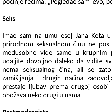
počinje rečima: „Pogledao sam levo, p
Seks
Imao sam na umu esej Jana Kota u 
prirodnom seksualnom činu ne postoj
međusobno vide samo u krupnim p
udaljite dovoljno daleko da vidite s
nema seksualnog čina, ali se zato
zamišljanja i drugih načina zadovolj
prestaje ljubav prema drugoj osobi 
obožava neko drugi u nama.