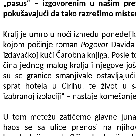
„pasus“ – izgovorenim u našim pre
pokušavajući da tako razrešimo miste
Kralj je umro u noći između ponedeljka
kojom počinje roman
Pogovor
Davida 
izdavačkoj kući Čarobna knjiga. Posle t
čina jednog malog kralja i njegove još
su se granice smanjivale ostavljaju
sprat hotela u Cirihu, te život u 
izabranoj izolaciji“ – nastaje komešanj
U tom metežu zatičemo glavne junake
haos se sa ulice prenosi na njiho