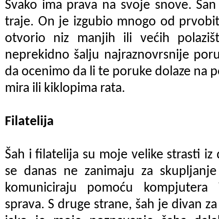
Svako ima prava na svoje snove. San 
traje. On je izgubio mnogo od prvobit
otvorio niz manjih ili većih polazi
neprekidno šalju najraznovrsnije por
da ocenimo da li te poruke dolaze na
mira ili kiklopima rata.
Filatelija
Šah i filatelija su moje velike strasti i
se danas ne zanimaju za skupljanje 
komuniciraju pomoću kompjutera i
sprava. S druge strane, šah je divan za 