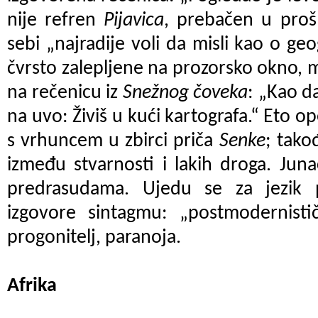
nije refren
Pijavica
, prebačen u prošl
sebi „najradije voli da misli kao o ge
čvrsto zalepljene na prozorsko okno, 
na rečenicu iz
Snežnog čoveka
: „Kao d
na uvo: Živiš u kući kartografa.“ Eto o
s vrhuncem u zbirci priča
Senke
; tako
između stvarnosti i lakih droga. Jun
predrasudama. Ujedu se za jezik
izgovore sintagmu: „postmodernistič
progonitelj, paranoja.
Afrika