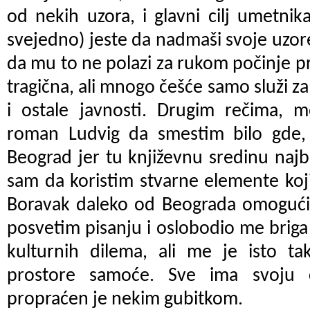
od nekih uzora, i glavni cilj umetnika
svejedno) jeste da nadmaši svoje uzor
da mu to ne polazi za rukom počinje p
tragična, ali mnogo češće samo služi z
i ostale javnosti. Drugim rečima, 
roman Ludvig da smestim bilo gde,
Beograd jer tu književnu sredinu naj
sam da koristim stvarne elemente koji
Boravak daleko od Beograda omogući
posvetim pisanju i oslobodio me briga 
kulturnih dilema, ali me je isto 
prostore samoće. Sve ima svoju 
propraćen je nekim gubitkom.