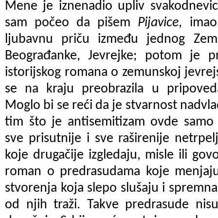
Mene je iznenadio upliv svakodnevi
sam počeo da pišem
Pijavice
, ima
ljubavnu priču između jednog Zemu
Beograđanke, Jevrejke; potom je p
istorijskog romana o zemunskoj jevrejsk
se na kraju preobrazila u pripoved
Moglo bi se reći da je stvarnost nadvlad
tim što je antisemitizam ovde samo 
sve prisutnije i sve raširenije netrp
koje drugačije izgledaju, misle ili gov
roman o predrasudama koje menjaju 
stvorenja koja slepo slušaju i spremna
od njih traži. Takve predrasude nis