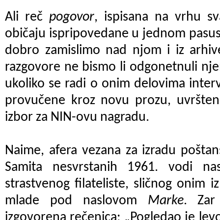
Ali reč
pogovor
, ispisana na vrhu s
običaju ispripovedane u jednom pasusu
dobro zamislimo nad njom i iz arhiv
razgovore ne bismo li odgonetnuli nj
ukoliko se radi o onim delovima inte
provučene kroz novu prozu, uvrštenu
izbor za NIN-ovu nagradu.
Naime, afera vezana za izradu pošta
Samita nesvrstanih 1961. vodi nas
strastvenog filateliste, sličnog onim i
mlade pod naslovom
Marke
. Za
izgovorena rečenica: „Pogledao je lev