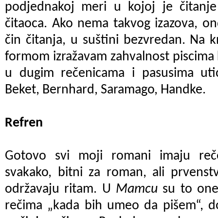
podjednakoj meri u kojoj je čitanje
čitaoca. Ako nema takvog izazova, ond
čin čitanja, u suštini bezvredan. Na
formom izražavam zahvalnost piscima 
u dugim rečenicama i pasusima uti
Beket, Bernhard, Saramago, Handke.
Refren
Gotovo svi moji romani imaju reče
svakako, bitni za roman, ali prvens
održavaju ritam. U
Mamcu
su to one
rečima „kada bih umeo da pišem“, d