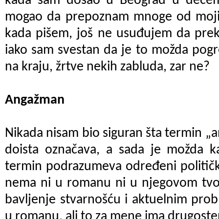
kada sam došao u Beograd u decem
mogao da prepoznam mnoge od mojih
kada pišem, još ne usuđujem da prek
iako sam svestan da je to možda pogr
na kraju, žrtve nekih zabluda, zar ne?
Angažman
Nikada nisam bio siguran šta termin „
doista označava, a sada je možda k
termin podrazumeva određeni politič
nema ni u romanu ni u njegovom tv
bavljenje stvarnošću i aktuelnim pro
u romanu, ali to za mene ima drugost