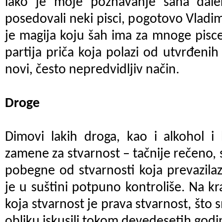
iako je moje poznavanje šaha dal
posedovali neki pisci, pogotovo Vladi
je magija koju šah ima za mnoge pisce
partija priča koja polazi od utvrđenih
novi, često nepredvidljiv način.
Droge
Dimovi lakih droga, kao i alkohol i
zamene za stvarnost – tačnije rečeno, 
pobegne od stvarnosti koja prevazila
je u suštini potpuno kontroliše. Na kr
koja stvarnost je prava stvarnost, što
obliku iskusili tokom devedesetih godi