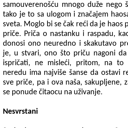
samouverenošću mnogo duže nego št
tako je to sa ulogom i značajem haos
sveta. Moglo bi se čak reći da je haos 
priče. Priča o nastanku i raspadu, ka
donosi ono neuredno i skakutavo pros
je, u stvari, ono što priču nagoni d
ispričati, ne misleći, pritom, na 
neredu ima najviše šanse da ostavi r
sve priče, pa i ova naša, sakupljene, 
se ponude čitaocu na uživanje.
Nesvrstani