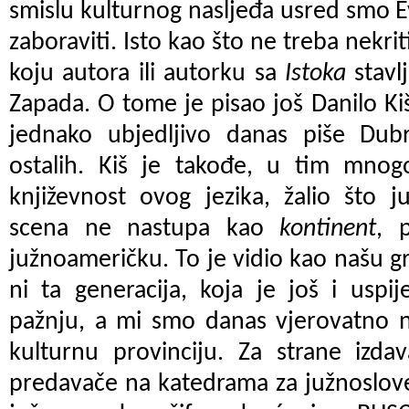
smislu kulturnog nasljeđa usred smo Ev
zaboraviti. Isto kao što ne treba nekriti
koju autora ili autorku sa
Istoka
stavl
Zapada. O tome je pisao još Danilo Ki
jednako ubjedljivo danas piše Dub
ostalih. Kiš je takođe, u tim mno
književnost ovog jezika, žalio što j
scena ne nastupa kao
kontinent
, 
južnoameričku. To je vidio kao našu gre
ni ta generacija, koja je još i uspi
pažnju, a mi smo danas vjerovatno 
kulturnu provinciju. Za strane izda
predavače na katedrama za južnoslove