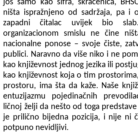
još samo kao šifra, skraćenica, BHS
ništa ispražnjeno od sadržaja, pa i 
zapadni čitalac uvijek bio sla
organizacionom smislu ne čine niš
nacionalne ponose – svoje čiste, zat
publici. Naravno da više niko i ne pom
kao književnost jednog jezika ili post
kao književnost koja o tim prostorima,
prostoru, ima šta da kaže. Naše knji
entuzijazmu pojedinačnih prevodilac
ličnoj želji da nešto od toga predstav
je prilično bijedna pozicija, i nije n
potpuno nevidljivi.