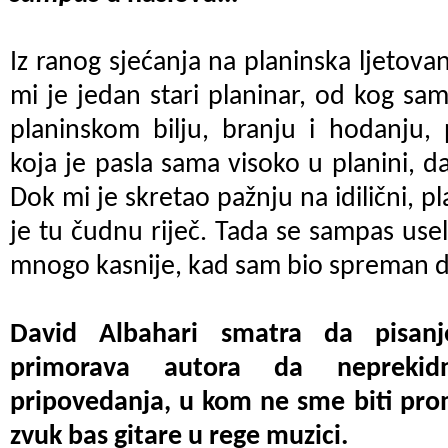
Iz ranog sjećanja na planinska ljetov
mi je jedan stari planinar, od kog s
planinskom bilju, branju i hodanju,
koja je pasla sama visoko u planini, d
Dok mi je skretao pažnju na idilični, pl
je tu čudnu riječ. Tada se sampas useli
mnogo kasnije, kad sam bio spreman d
David Albahari smatra da pisan
primorava autora da nepreki
pripovedanja, u kom ne sme biti pro
zvuk bas gitare u rege muzici.