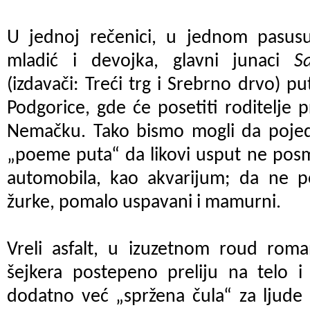
U jednoj rečenici, u jednom pasusu
mladić i devojka, glavni junaci
S
(izdavači: Treći trg i Srebrno drvo) 
Podgorice, gde će posetiti roditelje 
Nemačku. Tako bismo mogli da poje
„poeme puta“ da likovi usput ne posm
automobila, kao akvarijum; da ne p
žurke, pomalo uspavani i mamurni.
Vreli asfalt, u izuzetnom roud roma
šejkera postepeno preliju na telo i 
dodatno već „spržena čula“ za ljude 