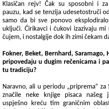
Klasičan rejv! Čak su sposobni i za
pauzu, kad se tenzija udesetostruči o
samo da bi sve ponovo eksplodiral
uključi. Ćirikavci i ćukovi izazivaju m
čujem, i nostalgije dok ih zimi čekam 
Fokner, Beket, Bernhard, Saramago, H
pripovedaju u dugim rečenicama i pa
tu tradiciju?
Naravno, ali u periodu „priprema“ z
značile neke knjige pisaca našeg j
uspješno kreću tim graničnim oblas