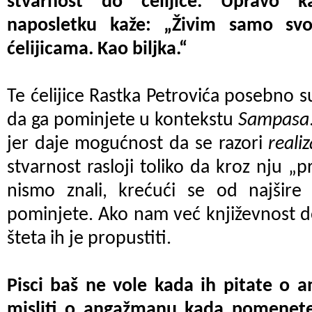
stvarnost do ćelijice. Upravo k
naposletku kaže: „Živim samo svo
ćelijicama. Kao biljka.“
Te ćelijice Rastka Petrovića posebno s
da ga pominjete u kontekstu
Sampasa
jer daje mogućnost da se razori
real
stvarnost rasloji toliko da kroz nju „p
nismo znali, krećući se od najšire s
pominjete. Ako nam već književnost d
šteta ih je propustiti.
Pisci baš ne vole kada ih pitate o 
misliti o angažmanu kada pomenete