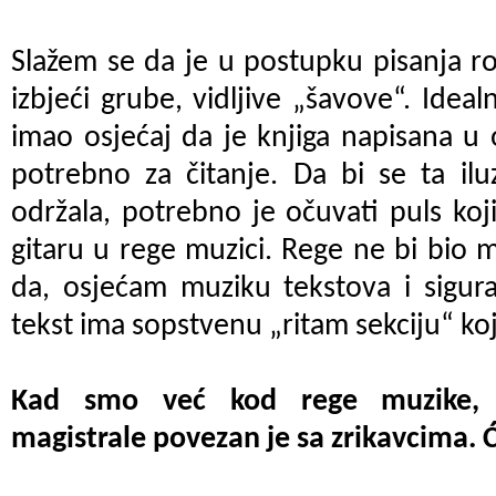
Slažem se da je u postupku pisanja r
izbjeći grube, vidljive „šavove“. Idealn
imao osjećaj da je knjiga napisana 
potrebno za čitanje. Da bi se ta ilu
održala, potrebno je očuvati puls koj
gitaru u rege muzici. Rege ne bi bio mo
da, osjećam muziku tekstova i sigur
tekst ima sopstvenu „ritam sekciju“ koj
Kad smo već kod rege muzike, 
magistrale povezan je sa zrikavcima. Ći