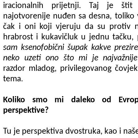
iracionalnih prijetnji. Taj je štit
najotvorenije nuđen sa desna, toliko 
čak i oni koji vjeruju da su protiv n
hrabrost i kukavičluk u jednu tačku, 
sam ksenofobični šupak kakve prezir
neko uzeti ono što mi je najvažnije
razdor mladog, privilegovanog čovjeka
tema.
Koliko smo mi daleko od Evrope
perspektive?
Tu je perspektiva dvostruka, kao i naše 