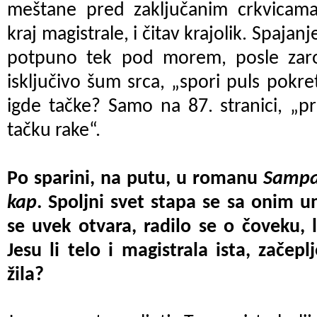
meštane pred zaključanim crkvicam
kraj magistrale, i čitav krajolik. Spajan
potpuno tek pod morem, posle zar
isključivo šum srca, „spori puls pokret
igde tačke? Samo na 87. stranici, „p
tačku rake“.
Po sparini, na putu, u romanu
Samp
kap
. Spoljni svet stapa se sa onim u
se uvek otvara, radilo se o čoveku, 
Jesu li telo i magistrala ista, začep
žila?