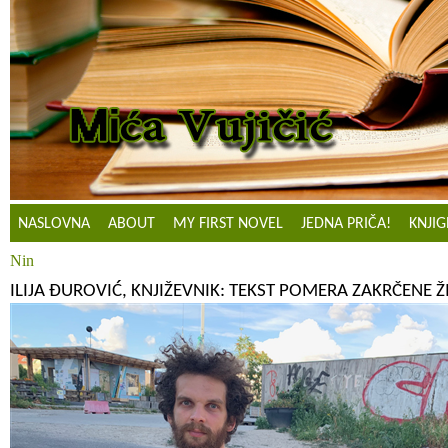
NASLOVNA
ABOUT
MY FIRST NOVEL
JEDNA PRIČA!
KNJIG
Nin
ILIJA ĐUROVIĆ, KNJIŽEVNIK: TEKST POMERA ZAKRČENE Ž