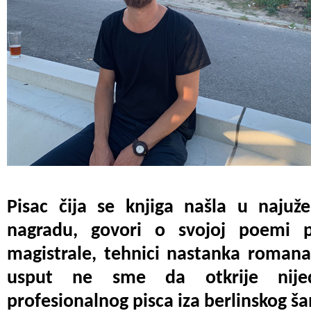
Pisac čija se knjiga našla u naju
nagradu, govori o svojoj poemi p
magistrale, tehnici nastanka romana 
usput ne sme da otkrije nije
profesionalnog pisca iza berlinskog š