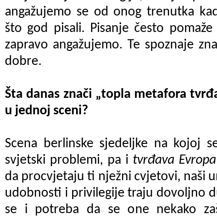
angažujemo se od onog trenutka ka
što god pisali. Pisanje često pomaže
zapravo angažujemo. Te spoznaje znaj
dobre.
Šta danas znači „topla metafora tvr
u jednoj sceni?
Scena berlinske sjedeljke na kojoj s
svjetski problemi, pa i
tvrđava Evropa
da procvjetaju ti nježni cvjetovi, naši u
udobnosti i privilegije traju dovoljno du
se i potreba da se one nekako zašt