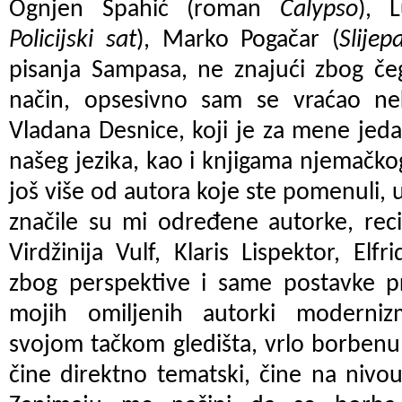
Ognjen Spahić (roman
Calypso
), 
Policijski sat
), Marko Pogačar (
Slijep
pisanja Sampasa, ne znajući zbog če
način, opsesivno sam se vraćao ne
Vladana Desnice, koji je za mene jeda
našeg jezika, kao i knjigama njemačkog
još više od autora koje ste pomenuli, 
značile su mi određene autorke, re
Virdžinija Vulf, Klaris Lispektor, Elfr
zbog perspektive i same postavke pr
mojih omiljenih autorki moderniz
svojom tačkom gledišta, vrlo borbenu 
čine direktno tematski, čine na nivo