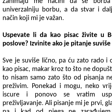
Zanimaju me načini da se borba 
univerzalniju borbu, a da stvar i da
način koji mi je važan.
Uspevate li da kao pisac živite u Be
poslove? Izvinite ako je pitanje suviše 
Sve je suviše lično, pa ću zato rado i 
kao pisac, makar kroz to što ne dopuš
to nisam samo zato što od pisanja n
preživim. Ponekad i mogu, neko vri
iscure i ponovo se vratim usp
preživljavanje. Ali pisanje mi je prvi, gl
pa i kad od njega ne zarađujem. 