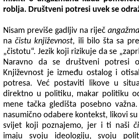
roblja. Društveni potresi uvek se odr
Nisam previše gadljiv na riječ
angažm
na
čistu književnost
, ili bilo šta sa 
„čistotu“. Jezik koji rizikuje da se „zap
Naravno da se društveni potresi o
Književnost je između ostalog i otisak
potresa. Već postaviti likove u situa
direktno u politiku, makar politiku 
mene tačka gledišta posebno važna. 
nasumično odabere kontekst, likovi su 
svijet koji poznajemo, jer i ti naši
či
imaju svoju ideologiju, svoju polit