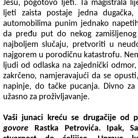
Jesu, pogotovo ljeti. Ta magistrala 
ljeti zaista postaje jedna dugačka,
automobilima punim jednako napetih, 
da pređu put do nekog zamišljenog
najboljem slučaju, pretvoriti u neu
najgorem u porodičnu katastrofu. Nem
ljudi od odlaska na zajednički odmor,
zakrčeno, namjeravajući da se opust
napinje, do tačke pucanja. Divno za 
užasno za proživljavanje.
Vaši junaci kreću se drugačije od 
govore
Rastka Petrovića. Ipak, S