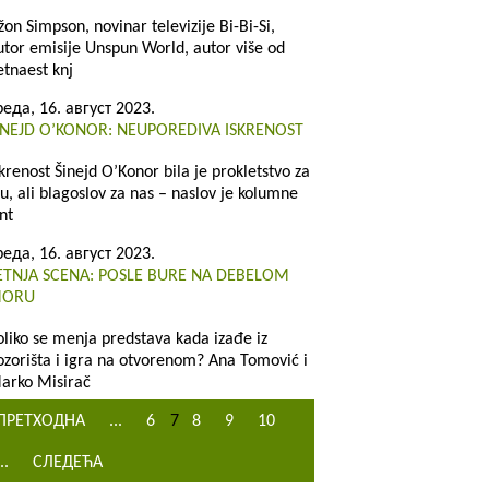
žon Simpson, novinar televizije Bi-Bi-Si,
utor emisije Unspun World, autor više od
etnaest knj
реда, 16. август 2023.
INEJD O’KONOR: NEUPOREDIVA ISKRENOST
skrenost Šinejd O’Konor bila je prokletstvo za
ju, ali blagoslov za nas – naslov je kolumne
nt
реда, 16. август 2023.
ETNJA SCENA: POSLE BURE NA DEBELOM
ORU
oliko se menja predstava kada izađe iz
ozorišta i igra na otvorenom? Ana Tomović i
arko Misirač
ПРЕТХОДНА
...
6
7
8
9
10
..
СЛЕДЕЋА