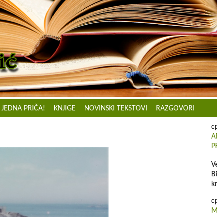
JEDNA PRIČA!
KNJIGE
NOVINSKI TEKSTOVI
RAZGOVORI
с
A
P
V
B
k
с
M