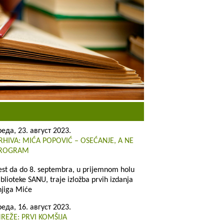
реда, 23. август 2023.
RHIVA: MIĆA POPOVIĆ – OSEĆANJE, A NE
ROGRAM
est da do 8. septembra, u prijemnom holu
iblioteke SANU, traje izložba prvih izdanja
njiga Miće
реда, 16. август 2023.
REŽE: PRVI KOMŠIJA