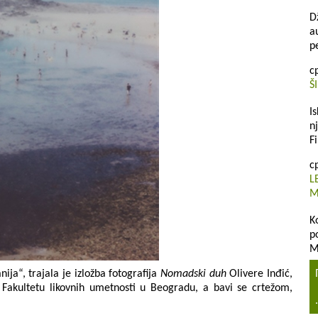
D
a
p
с
Š
I
n
Fi
с
L
M
K
p
M
ija“, trajala je izložba fotografija
Nomadski duh
Olivere Inđić,
a Fakultetu likovnih umetnosti u Beogradu, a bavi se crtežom,
.