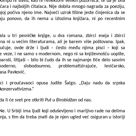
ompu ni slavu, kao ni reflektore velikih pozornica, te da je bila
čara i najboljih čitalaca. Nije dobila mnogo nagrada za poeziju,
kojoj počiva njeno ime. Najveći uzrok tišine jeste činjenica da se
aju ponovo, da ih nema u izlozima knjižara, ni po recentnim
ala u tri pesničke knjige, u dva romana, zbirci eseja i zbirci
na ni u većim literaturama, ali je barem više poštovana. Ipak,
dlučuje, ovde drže i ljudi – često među njima pisci – koji sa
 veze, i ne samo s modernom, nego ni sa književnošću uopšte,
aroši, litijaši – bilo bi čudo da ih se najmanje tiče delo sasvim
oderno, slobodoumno, problematizirajuće, levičarsko,
Vasa Pavković.
oci i proučavaoci opusa Judite Šalgo. „Daju nadu da srpska
okonzervativizma.“
 li će svet pre otkriti
Put u Birobidžan
od nas.
Ne. U Srbiji ima ljudi koji oduševljeno i marljivo rade na delima
ja, s tim da treba znati da je njen ugled već osiguran u istoriji