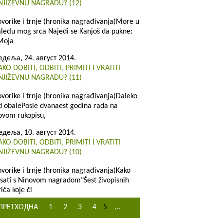
NJIŽEVNU NAGRADU? (12)
ovorike i trnje (hronika nagrađivanja)More u
aleđu mog srca Najedi se Kanjoš da pukne:
Moja
едеља, 24. август 2014.
AKO DOBITI, ODBITI, PRIMITI I VRATITI
NJIŽEVNU NAGRADU? (11)
ovorike i trnje (hronika nagrađivanja)Daleko
d obalePosle dvanaest godina rada na
ovom rukopisu,
едеља, 10. август 2014.
AKO DOBITI, ODBITI, PRIMITI I VRATITI
NJIŽEVNU NAGRADU? (10)
ovorike i trnje (hronika nagrađivanja)Kako
isati s Ninovom nagradom"Šest živopisnih
iča koje či
ПРЕТХОДНА
1
2
3
4
5
...