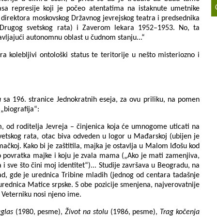
lasa represije koji je počeo atentatima na istaknute umetnike
direktora moskovskog Državnog jevrejskog teatra i predsednika
m Drugog svetskog rata) i Zaverom lekara 1952–1953. No, ta
avljajući autonomnu oblast u čudnom stanju...“
 kolebljivi ontološki status te teritorije u nešto misteriozno i
u
sa 196. stranice Jednokratnih eseja, za ovu priliku, na pomen
„biografija“:
od roditelja Jevreja – činjenica koja će umnogome uticati na
vetskog rata, otac biva odveden u logor u Mađarskoj (ubijen je
čkoj. Kako bi je zaštitila, majka je ostavlja u Malom Iđošu kod
o povratka majke i koju je zvala mama („Ako je mati zamenjiva,
i sve što čini moj identitet“)... Studije završava u Beogradu, na
Sad, gde je urednica Tribine mladih (jednog od centara tadašnje
rednica Matice srpske. S obe pozicije smenjena, najverovatnije
u Veterniku nosi njeno ime.
glas
(1980, pesme),
Život na stolu
(1986, pesme),
Trag kočenja