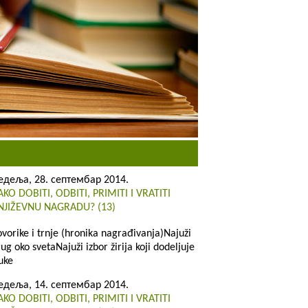
едеља, 28. септембар 2014.
AKO DOBITI, ODBITI, PRIMITI I VRATITI
NJIŽEVNU NAGRADU? (13)
ovorike i trnje (hronika nagrađivanja)Najuži
rug oko svetaNajuži izbor žirija koji dodeljuje
uke
едеља, 14. септембар 2014.
AKO DOBITI, ODBITI, PRIMITI I VRATITI