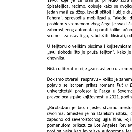
1996, koje je za štampu priredio Zoran 
Spisateljica, recimo, opisuje kako se dvo
jedan maši za džep, izvadi pištolj i ubije 
Fehera“, sprovodila mobilizacija. Takođe, 
problem s vremenom zbog čega je svaki čas
zaboravljenog automata upamti koliko tačno 
vreme = zaustaviti ga, zabeležiti, fiksirati, od
U feljtonu o velikim piscima i književnicam
„svu slobodu što je pruža feljton“, kako j
dnevnika.
Ništa u literaturi nije „zaustavljeno u vreme
Dok smo otvarali raspravu – koliko je zanem
pojavio se iscrpan prikaz romana
Put u B
univerzitetski profesor iz Farga u Sever
prevodioca srpske književnosti u 2021. godin
„Birobidžan je bio, i jeste, stvarno mest
izvorima. Smešten je na Dalekom istoku, du
zapadno od severoistočnog ugla Kine, koj
pomenutom prikazu za Los Angeles Review
prošlog veka kao jevrejska autonomna teri