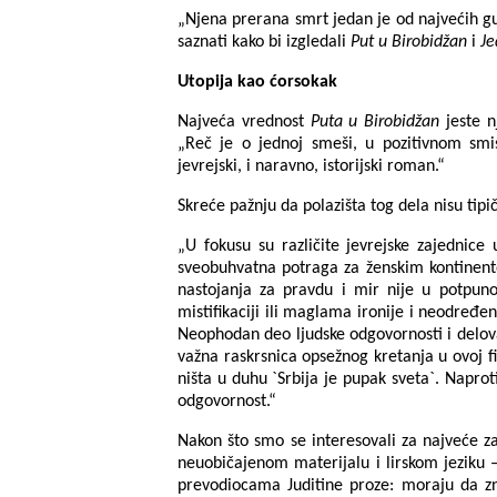
„Njena prerana smrt jedan je od najvećih g
saznati kako bi izgledali
Put u Birobidžan
i
Je
Utopija kao ćorsokak
Najveća vrednost
Puta u Birobidžan
jeste n
„Reč je o jednoj smeši, u pozitivnom smisl
jevrejski, i naravno, istorijski roman.“
Skreće pažnju da polazišta tog dela nisu tipi
„U fokusu su različite jevrejske zajednic
sveobuhvatna potraga za ženskim kontinent
nastojanja za pravdu i mir nije u potpuno
mistifikaciji ili maglama ironije i neodređ
Neophodan deo ljudske odgovornosti i delovanj
važna raskrsnica opsežnog kretanja u ovoj fi
ništa u duhu `Srbija je pupak sveta`. Naprot
odgovornost.“
Nakon što smo se interesovali za najveće z
neuobičajenom materijalu i lirskom jeziku –
prevodiocama Juditine proze: moraju da zna