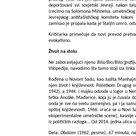
deportovani svi sovjetski Jevreji nakon ta
(recimo na Solomona Mihoelsa, umetničkog 
Jevrejskog antifašističkog komiteta toko
zamisao je propala kada je Staljin umro, ost
Kritičarka primećuje da novi prevod pretvara
evokativno.
Život na stolu
Ne zaboravljajući njenu
Bila/Bio/Bilo/grafij
Vikipedije, navodimo šta tamo stoji iza linka 
Rođena u Novom Sadu, kao Judita Manhajm, 
njen život i književnost. Početkom Drugog s
1942), a 1944. i majku odvode u logor u Nema
tetka Anuške, Mađarice, koja ju je čuvala d
onda je sve na svetu zamenjivo, pa i ja sama 
opštoj književnosti; 1966. vraća se u Novi 
eksperimentalne umetničke scene), kasnije u
iz političkih razloga... Od 2014. jedna ulica 
Dela:
Obalom
(1962, pesme),
67 minuta, na