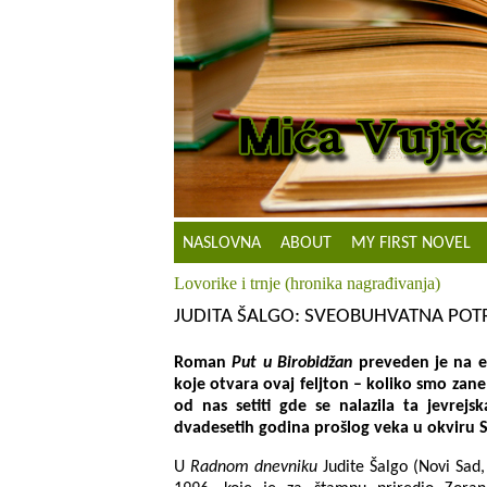
NASLOVNA
ABOUT
MY FIRST NOVEL
Lovorike i trnje (hronika nagrađivanja)
JUDITA ŠALGO: SVEOBUHVATNA POT
Roman
Put u Birobidžan
preveden je na en
koje otvara ovaj feljton – koliko smo zane
od nas setiti gde se nalazila ta jevrej
dvadesetih godina prošlog veka u okviru 
U
Radnom dnevniku
Judite Šalgo (Novi Sad