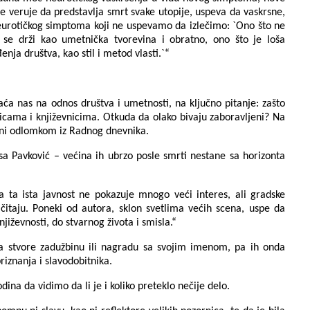
 se veruje da predstavlja smrt svake utopije, uspeva da vaskrsne,
 neurotičkog simptoma koji ne uspevamo da izlečimo: `Ono što ne
 se drži kao umetnička tvorevina i obratno, ono što je loša
nja društva, kao stil i metod vlasti.`“
ća nas na odnos društva i umetnosti, na ključno pitanje: zašto
icama i književnicima. Otkuda da olako bivaju zaboravljeni? Na
ni odlomkom iz Radnog dnevnika.
sa Pavković – većina ih ubrzo posle smrti nestane sa horizonta
ta ta ista javnost ne pokazuje mnogo veći interes, ali gradske
i čitaju. Poneki od autora, sklon svetlima većih scena, uspe da
jiževnosti, do stvarnog života i smisla.“
ota stvore zadužbinu ili nagradu sa svojim imenom, pa ih onda
riznanja i slavodobitnika.
na da vidimo da li je i koliko preteklo nečije delo.