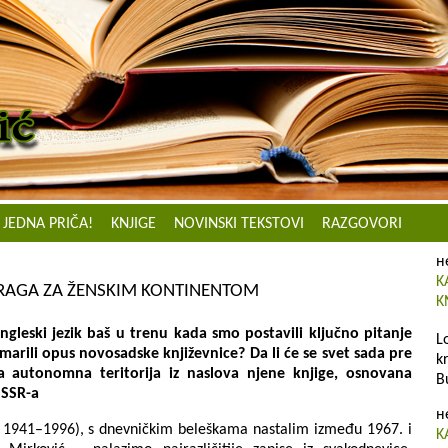
JEDNA PRIČA!
KNJIGE
NOVINSKI TEKSTOVI
RAZGOVORI
н
K
RAGA ZA ŽENSKIM KONTINENTOM
K
gleski jezik baš u trenu kada smo postavili ključno pitanje
L
marili opus novosadske književnice? Da li će se svet sada pre
k
ska autonomna teritorija iz naslova njene knjige, osnovana
B
SSSR-a
н
, 1941–1996), s dnevničkim beleškama nastalim između 1967. i
K