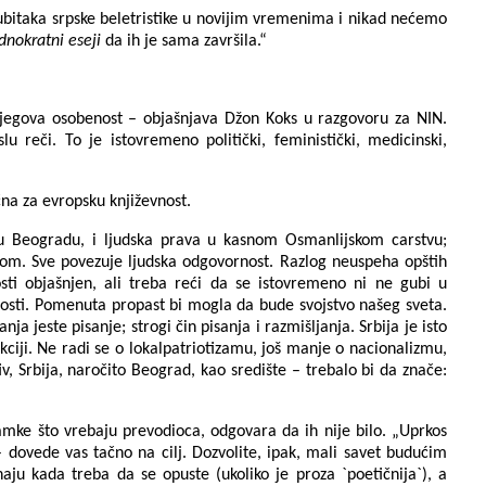
ubitaka srpske beletristike u novijim vremenima i nikad nećemo
dnokratni eseji
da ih je sama završila.“
jegova osobenost – objašnjava Džon Koks u razgovoru za NIN.
u reči. To je istovremeno politički, feministički, medicinski,
čna za evropsku književnost.
e u Beogradu, i ljudska prava u kasnom Osmanlijskom carstvu;
om. Sve povezuje ljudska odgovornost. Razlog neuspeha opštih
sti objašnjen, ali treba reći da se istovremeno ni ne gubi u
enosti. Pomenuta propast bi mogla da bude svojstvo našeg sveta.
a jeste pisanje; strogi čin pisanja i razmišljanja. Srbija je isto
kciji. Ne radi se o lokalpatriotizamu, još manje o nacionalizmu,
iv, Srbija, naročito Beograd, kao središte – trebalo bi da znače:
amke što vrebaju prevodioca, odgovara da ih nije bilo. „Uprkos
 dovede vas tačno na cilj. Dozvolite, ipak, mali savet budućim
ju kada treba da se opuste (ukoliko je proza `poetičnija`), a