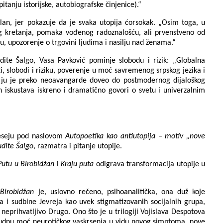
itanju istorijske, autobiografske činjenice).“
an, jer pokazuje da je svaka utopija ćorsokak. „Osim toga, u
og kretanja, pomaka vođenog radoznalošću, ali prvenstveno od
ku, upozorenje o trgovini ljudima i nasilju nad ženama.“
ite Šalgo, Vasa Pavković pominje slobodu i rizik: „Globalna
i, slobodi i riziku, poverenje u moć savremenog srpskog jezika i
ji ju je preko neoavangarde doveo do postmodernog dijaloškog
h iskustava iskreno i dramatično govori o svetu i univerzalnim
u eseju pod naslovom
Autopoetika kao antiutopija – motiv „nove
udite Šalgo
, razmatra i pitanje utopije.
Putu u Birobidžan
i
Kraju puta
odigrava transformacija utopije u
Birobidžan
je, uslovno rečeno, psihoanalitička, ona duž koje
na i sudbine Jevreja kao uvek stigmatizovanih socijalnih grupa,
eprihvatljivo Drugo. Ono što je u trilogiji Vojislava Despotova
, čudnu moć neurotičkog vaskrsenja u vidu novog simptoma, nove