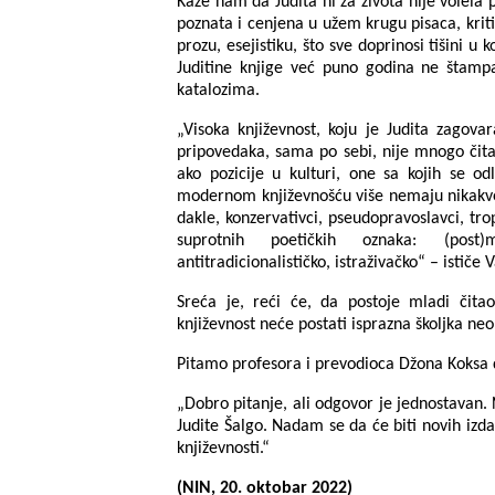
Kaže nam da Judita ni za života nije volela p
poznata i cenjena u užem krugu pisaca, kriti
prozu, esejistiku, što sve doprinosi tišini u 
Juditine knjige već puno godina ne štamp
katalozima.
„Visoka književnost, koju je Judita zagovar
pripovedaka, sama po sebi, nije mnogo čita
ako pozicije u kulturi, one sa kojih se o
modernom književnošću više nemaju nikakve
dakle, konzervativci, pseudopravoslavci, trop
suprotnih poetičkih oznaka: (post)m
antitradicionalističko, istraživačko“ – ističe 
Sreća je, reći će, da postoje mladi čita
književnost neće postati isprazna školjka ne
Pitamo profesora i prevodioca Džona Koksa da
„Dobro pitanje, ali odgovor je jednostavan. 
Judite Šalgo. Nadam se da će biti novih izdan
književnosti.“
(NIN, 20. oktobar 2022)