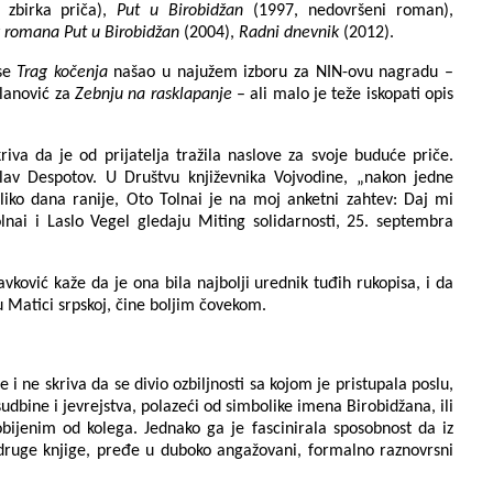
 zbirka priča),
Put u Birobidžan
(1997, nedovršeni roman),
k romana Put u Birobidžan
(2004),
Radni dnevnik
(2012).
 se
Trag kočenja
našao u najužem izboru za NIN-ovu nagradu –
olanović za
Zebnju na rasklapanje
– ali malo je teže iskopati opis
riva da je od prijatelja tražila naslove za svoje buduće priče.
lav Despotov. U Društvu književnika Vojvodine, „nakon jedne
ko dana ranije, Oto Tolnai je na moj anketni zahtev: Daj mi
lnai i Laslo Vegel gledaju Miting solidarnosti, 25. septembra
ković kaže da je ona bila najbolji urednik tuđih rukopisa, i da
u Matici srpskoj, čine boljim čovekom.
e i ne skriva da se divio ozbiljnosti sa kojom je pristupala poslu,
dbine i jevrejstva, polazeći od simbolike imena Birobidžana, ili
obijenim od kolega. Jednako ga je fascinirala sposobnost da iz
ruge knjige, pređe u duboko angažovani, formalno raznovrsni