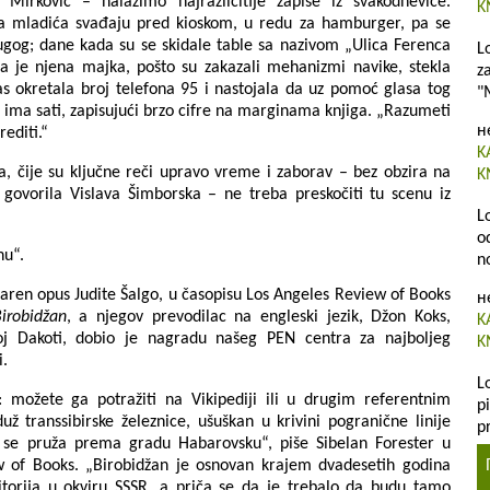
Mirković – nalazimo najrazličitije zapise iz svakodnevice.
K
jica mladića svađaju pred kioskom, u redu za hamburger, pa se
drugog; dane kada su se skidale table sa nazivom „Ulica Ferenca
L
da je njena majka, pošto su zakazali mehanizmi navike, stekla
z
 okretala broj telefona 95 i nastojala da uz pomoć glasa tog
"
ima sati, zapisujući brzo cifre na marginama knjiga. „Razumeti
н
rediti.“
K
a, čije su ključne reči upravo vreme i zaborav – bez obzira na
K
e govorila Vislava Šimborska – ne treba preskočiti tu scenu iz
L
o
nu“.
n
aren opus Judite Šalgo, u časopisu Los Angeles Review of Books
н
irobidžan
, a njegov prevodilac na engleski jezik, Džon Koks,
K
noj Dakoti, dobio je nagradu našeg PEN centra za najboljeg
K
i.
L
o: možete ga potražiti na Vikipediji ili u drugim referentnim
p
ž transsibirske železnice, ušuškan u krivini pogranične linije
pr
i se pruža prema gradu Habarovsku“, piše Sibelan Forester u
 of Books. „Birobidžan je osnovan krajem dvadesetih godina
torija u okviru SSSR, a priča se da je trebalo da budu tamo