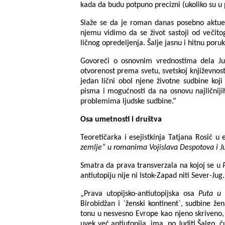
kada da budu potpuno precizni (ukoliko su u p
Slaže se da je roman danas posebno aktuel
njemu vidimo da se život sastoji od večit
ličnog opredeljenja. Šalje jasnu i hitnu poru
Govoreći o osnovnim vrednostima dela Jud
otvorenost prema svetu, svetskoj književnost
jedan lični obol njene životne sudbine ko
pisma i mogućnosti da na osnovu najličniji
problemima ljudske sudbine.“
Osa umetnosti i društva
Teoretičarka i esejistkinja Tatjana Rosić 
zemlje“ u romanima Vojislava Despotova i J
Smatra da prava transverzala na kojoj se u
antiutopiju nije ni Istok-Zapad niti Sever-Jug.
„Prava utopijsko-antiutopijska osa
Puta u 
Birobidžan i `ženski kontinent`, sudbine že
tonu u nesvesno Evrope kao njeno skriveno, n
uvek već antiutopija, ima, po Juditi Šalgo