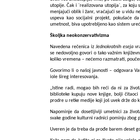
utopije. Čak i `realizovana utopija`, za koju
menjajući oblik i žanr, vraćajući se u vidu
uspeva kao socijalni projekt, pokušaće da
umetnost, biva upotrebljeno kao sistem uređe
Školjka neokonzervativizma
Navedena rečenica iz
Jednokratnih eseja
vra
se nedovoljno govori o tako važnim književn
koliko vremena – nećemo razmatrati, pouče
Govorimo li o našoj javnosti – odgovara Va
iole šireg interesovanja.
„Istine radi, mogao bih reći da ni za živo
biblioteke kupuju nove knjige, bolji čitaoc
prodre u retke medije koji još uvek drže do kn
Napominje da dosetljiviji umetnici za živ
svake godine kulturni radnici pominju zbog p
Uveren je da treba da prođe barem deset godi