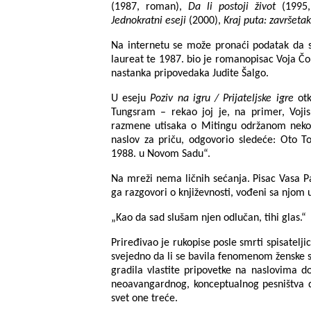
(1987, roman),
Da li postoji život
(1995,
Jednokratni eseji
(2000),
Kraj puta: završeta
Na internetu se može pronaći podatak da
laureat te 1987. bio je romanopisac Voja Č
nastanka pripovedaka Judite Šalgo.
U eseju
Poziv na igru / Prijateljske igre
otk
Tungsram – rekao joj je, na primer, Vojis
razmene utisaka o Mitingu održanom nekoli
naslov za priču, odgovorio sledeće: Oto To
1988. u Novom Sadu“.
Na mreži nema ličnih sećanja. Pisac Vasa Pav
ga razgovori o književnosti, vođeni sa njom 
„Kao da sad slušam njen odlučan, tihi glas.“
Priređivao je rukopise posle smrti spisateljic
svejedno da li se bavila fenomenom ženske su
gradila vlastite pripovetke na naslovima d
neoavangardnog, konceptualnog pesništva d
svet one treće.