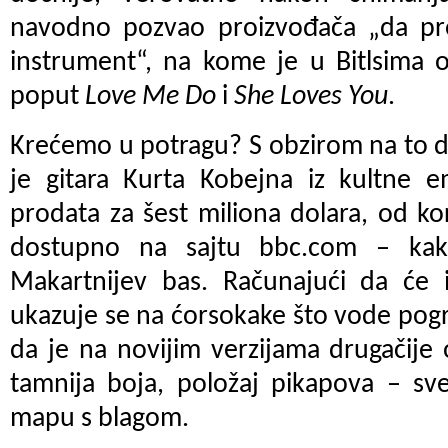
navodno pozvao proizvođača „da pr
instrument“, na kome je u Bitlsima o
poput
Love Me Do
i
She Loves You
.
Krećemo u potragu? S obzirom na to d
je gitara Kurta Kobejna iz kultne e
prodata za šest miliona dolara, od kor
dostupno na sajtu bbc.com – kak
Makartnijev bas. Računajući da će 
ukazuje se na ćorsokake što vode pog
da je na novijim verzijama drugačije
tamnija boja, položaj pikapova – sv
mapu s blagom.