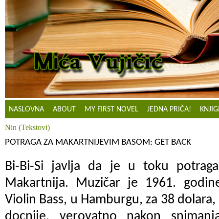
NASLOVNA
ABOUT
MY FIRST NOVEL
JEDNA PRIČA!
KNJIG
Nin (Tekstovi)
POTRAGA ZA MAKARTNIJEVIM BASOM: GET BACK
Bi-Bi-Si javlja da je u toku potrag
Makartnija. Muzičar je 1961. godi
Violin Bass, u Hamburgu, za 38 dolara,
docnije, verovatno nakon sniman