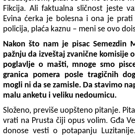
Fikcija. Ali faktualna sličnost jeste v
Evina ćerka je bolesna i ona je prati 
policija, plaća kaznu – meni se ovo doi
Nakon što nam je pisac Semezdin 
pažnju da izveštaj zvanične komisije o
poglavlje o mašti, mnoge smo pisce 
granica pomera posle tragičnih dog
mogli ni da se zamisle. Da stavimo n
malu anketu i veliku nedoumicu.
Složeno, previše uopšteno pitanje. Pita
vrati na Prusta čiji opus volim. Gđa V
donose vesti o potapanju Luzitanije