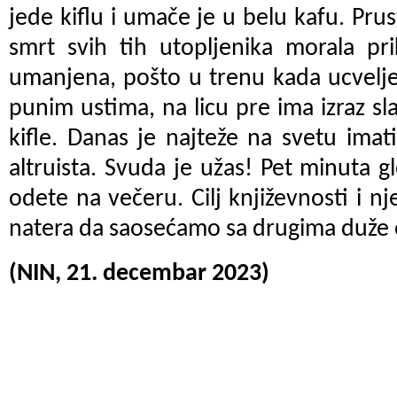
jede kiflu i umače je u belu kafu. Pru
smrt svih tih utopljenika morala pri
umanjena, pošto u trenu kada ucvelje
punim ustima, na licu pre ima izraz sl
kifle. Danas je najteže na svetu imati
altruista. Svuda je užas! Pet minuta g
odete na večeru. Cilj književnosti i n
natera da saosećamo sa drugima duže 
(NIN, 21. decembar 2023)