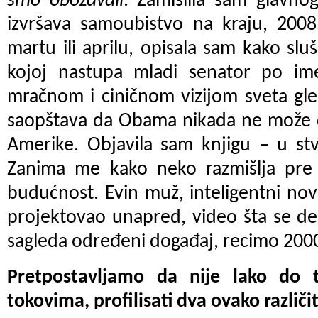
smo obožavali
. Zamislila sam glavnog 
izvršava samoubistvo na kraju, 2008
martu ili aprilu, opisala sam kako sluš
kojoj nastupa mladi senator po i
mračnom i ciničnom vizijom sveta gl
saopštava da Obama nikada ne može 
Amerike. Objavila sam knjigu – u stv
Zanima me kako neko razmišlja pre 
budućnost. Evin muž, inteligentni novi
projektovao unapred, video šta se d
sagleda određeni događaj, recimo 2000,
Pretpostavljamo da nije lako do t
tokovima, profilisati dva ovako različi