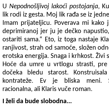
U
Nepodnošljivoj lakoći postojanja
, K
lik rodi iz gesta. Moj lik rađa se iz jed
Imam prijateljicu. Poverava mi kako j
deprimiranoj jer ju je dečko napustio,
ostariti sama.“ Eto, iz toga nastaje Kl
ranjivost, strah od samoće, složen odn
erotska energija. Snaga i krhkost. Živi
Hoće da umre u vrtlogu strasti, pre
dočeka bledu starost. Konstruisal
kontrateže. Ev je bliska meni. St
racionalna, ali Klaris vuče roman.
I želi da bude slobodna...