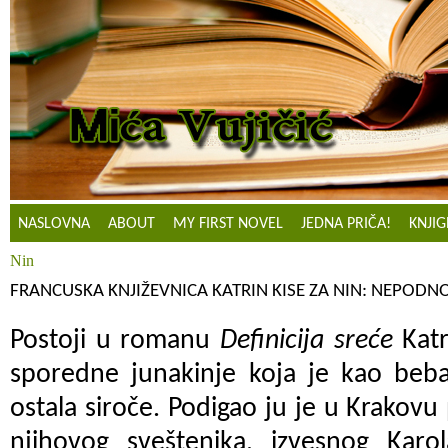
NASLOVNA
ABOUT
MY FIRST NOVEL
JEDNA PRIČA!
KNJIG
Nin
FRANCUSKA KNJIŽEVNICA KATRIN KISE ZA NIN: NEPODN
Postoji u romanu
Definicija sreće
Katr
sporedne junakinje koja je kao beba
ostala siroče. Podigao ju je u Krakovu 
njihovog sveštenika, izvesnog Karola