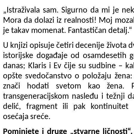
„Istraživala sam. Sigurno da mi je nek
Mora da dolazi iz realnosti! Moj moz
je takav momenat. Fantastičan detalj.“
U knjizi opisuje četiri decenije života 
istorijske događaje od osamdesetih 
danas; Klaris i Ev čije su sudbine – k
opšte svedočanstvo o položaju žena:
znači hodati svetom kao žena. P
transgeneracijskom nasleđu i težnji d
delić, fragment ili pak kontinuitet
osećaja sreće.
Pominjete i druge „stvarne ličnosti“