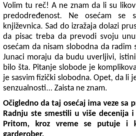
Volim tu reč! A ne znam da li su likov
predodređenost. Ne osećam se s
književnica. Sad do izražaja dolazi pr
da pisac treba da prevodi svoju unut
osećam da nisam slobodna da radim s
Junaci moraju da budu uverljivi, isti
bilo šta. Pitanje slobode je komplikov
je sasvim fizički slobodna. Opet, da li 
senzualnosti... Zaista ne znam.
Očigledno da taj osećaj ima veze sa
Radnju ste smestili u više decenija i 
Pritom, kroz vreme se putuje i 
garderober.