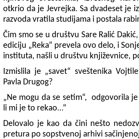
otkrio da je Jevrejka. Sa dvadeset je 
razvoda vratila studijama i postala rabi
Čim smo se u društvu Sare Ralić Dakić,
ediciju „Reka“ prevela ovo delo, i Sonje
instituta, našli u društvu književnice, 
Izmislila je „savet“ sveštenika Vojti
Pavla Drugog?
„Ne mogu da se setim“,
odgovorila je
li mi je to rekao...“
Delovalo je kao da čini nešto nedoz
pretura po sopstvenoj arhivi sačinjenoj 