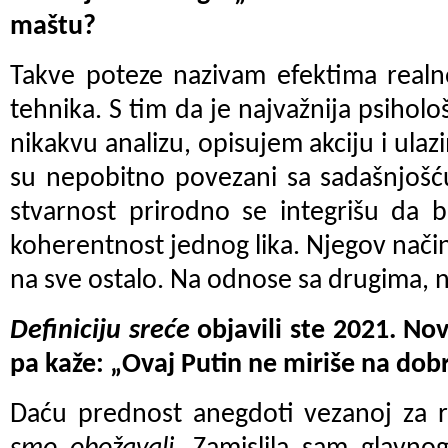
maštu?
Takve poteze nazivam efektima realno
tehnika. S tim da je najvažnija psihol
nikakvu analizu, opisujem akciju i ulaz
su nepobitno povezani sa sadašnjošću
stvarnost prirodno se integrišu da bi
koherentnost jednog lika. Njegov nači
na sve ostalo. Na odnose sa drugima, na
Definiciju sreće
objavili ste 2021. Novi
pa kaže: „Ovaj Putin ne miriše na dobr
Daću prednost anegdoti vezanoj za