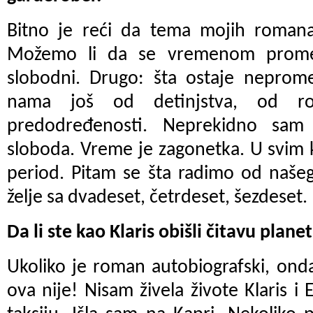
Bitno je reći da tema mojih roman
Možemo li da se vremenom prome
slobodni. Drugo: šta ostaje neprome
nama još od detinjstva, od rod
predodređenosti. Neprekidno sam
sloboda. Vreme je zagonetka. U svim
period. Pitam se šta radimo od naše
želje sa dvadeset, četrdeset, šezdeset.
Da li ste kao Klaris obišli čitavu plane
Ukoliko je roman autobiografski, onda 
ova nije! Nisam živela živote Klaris i