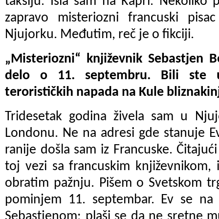
taksiju. Išla sam na Kapri. Nekoliko 
zapravo misteriozni francuski pisa
Njujorku. Međutim, reč je o fikciji.
„Misteriozni“ književnik Sebastjen B
delo o 11. septembru. Bili ste
terorističkih napada na Kule bliznakin
Tridesetak godina živela sam u Njuj
Londonu. Ne na adresi gde stanuje Ev
ranije došla sam iz Francuske. Čitajuć
toj vezi sa francuskim književnikom,
obratim pažnju. Pišem o Svetskom tr
pominjem 11. septembar. Ev se na 
Sebastjenom; plaši se da ne sretne mu