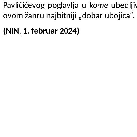
Pavličićevog poglavlja u
kome
ubedlji
ovom žanru najbitniji „dobar ubojica“.
(NIN, 1. februar 2024)