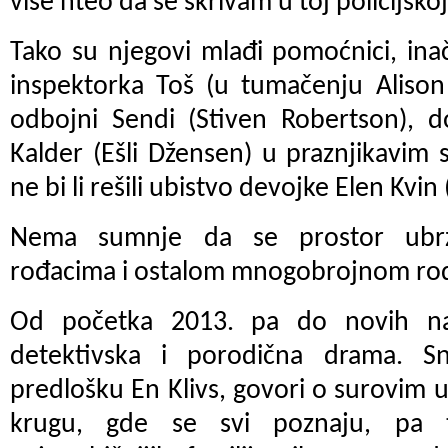
više hteo da se skrivam u toj policijskoj
Tako su njegovi mlađi pomoćnici, inače
inspektorka Toš (u tumačenju Alison
odbojni Sendi (Stiven Robertson), d
Kalder (Ešli Džensen) u praznjikavim
ne bi li rešili ubistvo devojke Elen Kvi
Nema sumnje da se prostor ubrz
rođacima i ostalom mnogobrojnom ro
Od početka 2013. pa do novih n
detektivska i porodična drama. Sn
predlošku En Klivs, govori o surovim
krugu, gde se svi poznaju, pa 