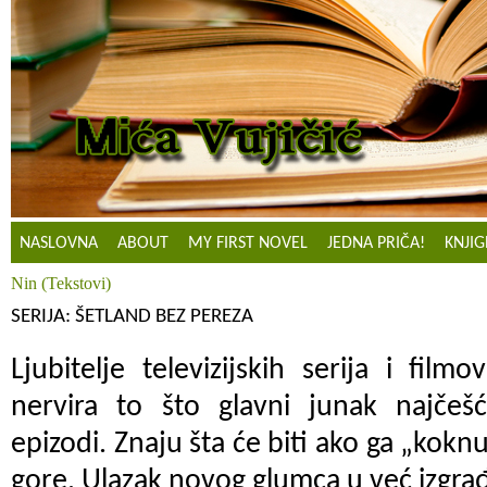
NASLOVNA
ABOUT
MY FIRST NOVEL
JEDNA PRIČA!
KNJIG
Nin (Tekstovi)
SERIJA: ŠETLAND BEZ PEREZA
Ljubitelje televizijskih serija i fil
nervira to što glavni junak najče
epizodi. Znaju šta će biti ako ga „koknu“
gore. Ulazak novog glumca u već izgra