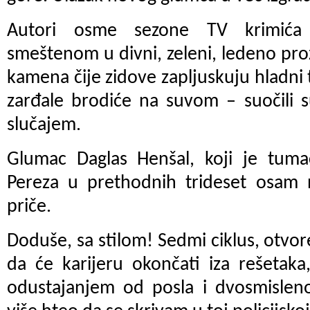
Autori osme sezone TV krimić
smeštenom u divni, zeleni, ledeno proz
kamena čije zidove zapljuskuju hladni 
zarđale brodiće na suvom – suočili 
slučajem.
Glumac Daglas Henšal, koji je tumač
Pereza u prethodnih trideset osam n
priče.
Doduše, sa stilom! Sedmi ciklus, otv
da će karijeru okončati iza rešetaka
odustajanjem od posla i dvosmisle