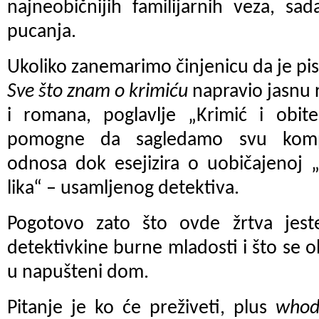
najneobičnijih familijarnih veza, s
pucanja.
Ukoliko zanemarimo činjenicu da je pis
Sve što znam o krimiću
napravio jasnu r
i romana, poglavlje „Krimić i obi
pomogne da sagledamo svu komp
odnosa dok esejizira o uobičajenoj „
lika“ – usamljenog detektiva.
Pogotovo zato što ovde žrtva jest
detektivkine burne mladosti i što se 
u napušteni dom.
Pitanje je ko će preživeti, plus
whod