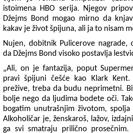
istoimena HBO serija. Njegov pripo
Džejms Bond mogao mirno da knjava
kakav je život špijuna, ali ja to nisam 
Nujen, dobitnik Pulicerove nagrade,
da Džejms Bond visoko postavlja lestvic
„Ali, on je fantazija, poput Superm
pravi špijuni češće kao Klark Kent.
prežive, treba da budu neprimetni. Bi
bolje nego da ljudima bodete oči. Tak
bogatim unutrašnjim životom, spolja 
Alkoholičar je, ženskaroš, lažov, izdajn
ga svi smatraju prilično prosečnim.