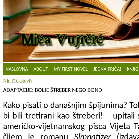
NASLOVNA
ABOUT
MY FIRST NOVEL
JEDNA PRIČA!
KNJIG
Nin (Tekstovi)
ADAPTACIJE: BOLJE ŠTREBER NEGO BOND
Kako pisati o današnjim špijunima? T
bi bili tretirani kao štreberi! – upit
američko-vijetnamskog pisca Vijeta 
čijem je romanu
Simpatizer
(izdav