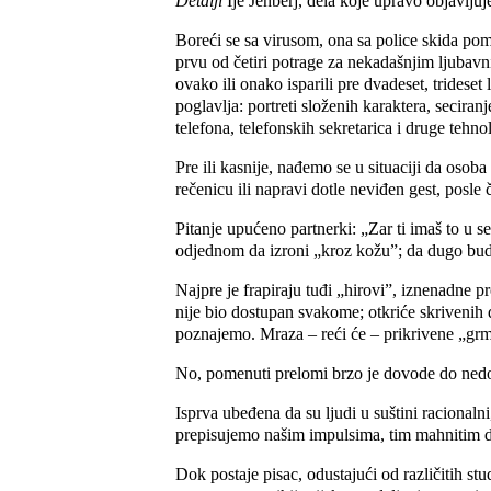
Detalji
Ije Jenberj, dela koje upravo objavlju
Boreći se sa virusom, ona sa police skida pom
prvu od četiri potrage za nekadašnjim ljubavn
ovako ili onako isparili pre dvadeset, trideset
poglavlja: portreti složenih karaktera, secira
telefona, telefonskih sekretarica i druge tehno
Pre ili kasnije, nađemo se u situaciji da osob
rečenicu ili napravi dotle neviđen gest, posle 
Pitanje upućeno partnerki: „Zar ti imaš to u se
odjednom da izroni „kroz kožu”; da dugo bude
Najpre je frapiraju tuđi „hirovi”, iznenadne 
nije bio dostupan svakome; otkriće skrivenih
poznajemo. Mraza – reći će – prikrivene „grm
No, pomenuti prelomi brzo je dovode do ned
Isprva ubeđena da su ljudi u suštini racionaln
prepisujemo našim impulsima, tim mahnitim di
Dok postaje pisac, odustajući od različitih st