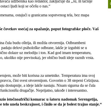
zdavača udžbenika kao redaktor, zaključuje da „
Ja
, ili tačnije
ostaci ljudi koji se očešu o nas.“
omenama, ostajući u granicama sopstvenog tela, bez mapa
še čovekov osećaj za opažanje, poput fotografske ploče. Vaš
ina čula budu oštrija, ili možda otvorenija. Odbrambeni
adaju delovi psihološke odbrane, lakše je izgubiti se u
 obično dolaze uz melodiju i ton. Kad god imam temperaturu,
, ukoliko nije previsoka), jer obično budi ideje raznih vrsta.
, verujem, može biti korisna za umetnike. Temperatura ima svoj
ravcu, čini svest otvorenijom. Govorim o 38 stepeni Celzijusa.
ju dostupnije, a ideje lakše nastaju. Nisam sigurna da se čula
i funkcionišu drugačije. Neprijatno, takođe i interesantno.
razio istočnoafrički komarac u šatoru nadomak Serengetija,
telo unela beskrajnost, i činilo se da je bolest trajno stanje.“