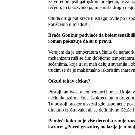
zatvorenom psihijatrijskom odeljenju, te za i
rečeno, to takozvano ja, nije ništa drugo nego 
Otuda drugi put kreće u istragu, ovde po usp
korišćenih u mladosti.
Braća Gonkur podvlače da bolest senzibili
roman pokazuje da su u pravu.
Verujem da je temperatura učinila da naratork
mehanizam ruši se čim dobijemo temperaturu, p
sećanjima, koja u isti mah deluju stvarnija i
trudim se da je maksimalno iskoristim (naravno
Otkud takav efekat?
Postoji ranjivost u temperaturi i bolesti koja
način da uzdrma čula. Izokreće um u drugom p
Tu postoji prostor u svesti gde uspomene posta
direktno izoštravaju, ali se definitivno iščaše 
Pamteći kako ju je više decenija ranije za
kazaće: „Pored groznice, malarija je u moje 