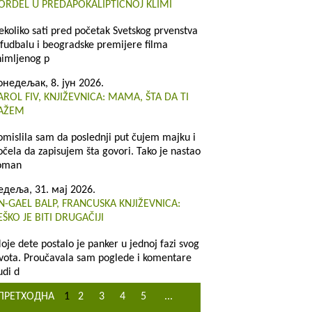
ORDEL U PREDAPOKALIPTIČNOJ KLIMI
ekoliko sati pred početak Svetskog prvenstva
 fudbalu i beogradske premijere filma
nimljenog p
онедељак, 8. јун 2026.
AROL FIV, KNJIŽEVNICA: MAMA, ŠTA DA TI
AŽEM
omislila sam da poslednji put čujem majku i
očela da zapisujem šta govori. Tako je nastao
oman
едеља, 31. мај 2026.
N-GAEL BALP, FRANCUSKA KNJIŽEVNICA:
EŠKO JE BITI DRUGAČIJI
oje dete postalo je panker u jednoj fazi svog
ivota. Proučavala sam poglede i komentare
udi d
ПРЕТХОДНА
1
2
3
4
5
...