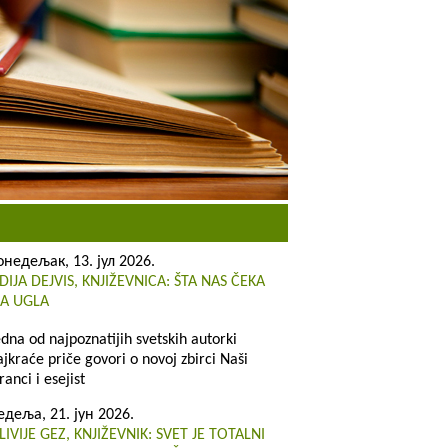
онедељак, 13. јул 2026.
IDIJA DEJVIS, KNJIŽEVNICA: ŠTA NAS ČEKA
ZA UGLA
edna od najpoznatijih svetskih autorki
ajkraće priče govori o novoj zbirci Naši
ranci i esejist
едеља, 21. јун 2026.
LIVIJE GEZ, KNJIŽEVNIK: SVET JE TOTALNI