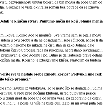
 vrstu bezvremenosti unutar bolesti da bih mogla da pobegnem od
ja. Groznica je vrsta okvira za roman bez potrebe da se iznova
ak.
 Detalj je ključna stvar? Pamtimo način na koji Johana menja
čaram likove. Koliko god je moguće. Sve vreme sam se pitala mogu
 uđem u ovu osobu a da ne dosađujem i sebi i čitaocu. Može li da
edam o nekome ko nikada ne čisti stan ili kako Johana daje
tokom čitavog procesa rada na rukopisu, neprestano revidirajući i
 i prepisivanje, oko godinu i po. Bitno je da izaberete prave detalje
u opštih mesta. Korisno je izbegavanje klišea. Nastojim da budem
tvorite sve te nestale osobe između korica? Podvukli smo red:
ilo teško pronaći.“
oje smo izgubili iz vidokruga. To je nešto što se događalo ljudima
festivalu, u redu pred noćnim klubom, usred putovanja pešice
šao u drugi grad da pobegne od kraha veze, pa zaboravio da ostavi
 u Indiju, a posle ga više ne biste čuli. Zato su mi ovog puta bile