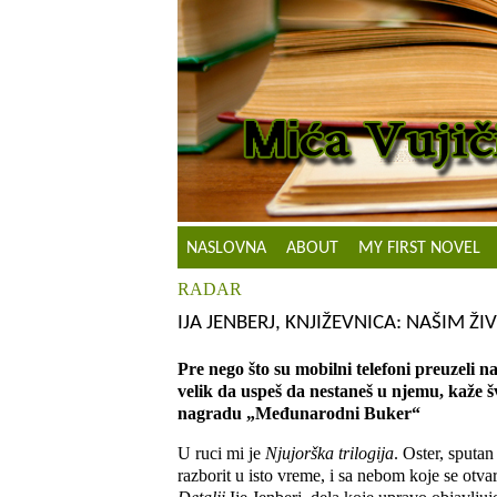
NASLOVNA
ABOUT
MY FIRST NOVEL
RADAR
IJA JENBERJ, KNJIŽEVNICA: NAŠIM ŽI
Pre nego što su mobilni telefoni preuzeli n
velik da uspeš da nestaneš u njemu, kaže š
nagradu „Međunarodni Buker“
U ruci mi je
Njujorška trilogija
. Oster, sputan
razborit u isto vreme, i sa nebom koje se otv