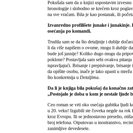
Pokušala sam da u knjizi uspostavim izvesnu
hronologije i slobodno se krećem kroz poglavl
na sve vraćam. Bila je kao postanak, ili počet
Izvanredno profilišete junake i junakinje.
osećanja po komandi.
Trudila sam se da što detaljnije i dublje do
li da
više
napišem o ovome, mogu li
dublje
da
bude još jasnije? Koliko dugo mogu da pripov
poklone? Postavljala sam sebi ovakva pitanja 
ispravljajući. Brisanje i prepisivanje, brisanje
da opišite osobu, inače je lako upasti u mrež
što konkretnija u
Detaljima
.
Da li je knjiga bila pokušaj da konačno za
„Postojalo je doba u kom je nestale ljude b
Ceo roman se vrti oko osećaja gubitka ljudi k
u 20. veku! Izgubili ste čoveka negde na rok 
kroz Evropu. Ili se jednostavno preselio, oti
broj telefona. Otputovao u inostranstvo, recimo
zanimljive devedesete.