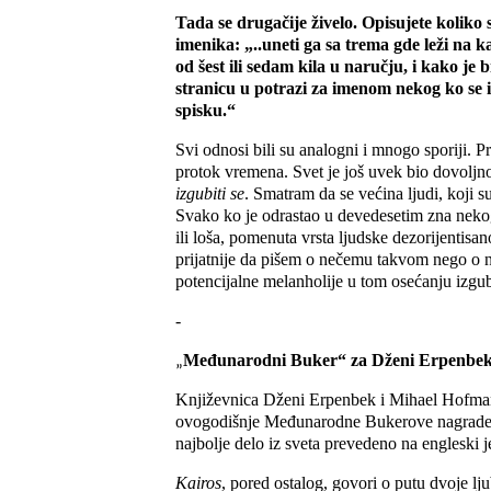
Tada se drugačije živelo. Opisujete koliko 
imenika: „..uneti ga sa trema gde leži na 
od šest ili sedam kila u naručju, i kako je 
stranicu u potrazi za imenom nekog ko se iz
spisku.“
Svi odnosi bili su analogni i mnogo sporiji. Pr
protok vremena. Svet je još uvek bio dovolj
izgubiti se
. Smatram da se većina ljudi, koji su
Svako ko je odrastao u devedesetim zna nekog
ili loša, pomenuta vrsta ljudske dezorijentisan
prijatnije da pišem o nečemu takvom nego o n
potencijalne melanholije u tom osećanju izgub
-
Međunarodni Buker“ za Dženi Erpenbe
„
Književnica Dženi Erpenbek i Mihael Hofma
ovogodišnje Međunarodne Bukerove nagrade. O
najbolje delo iz sveta prevedeno na engleski j
Kairos
, pored ostalog, govori o putu dvoje l