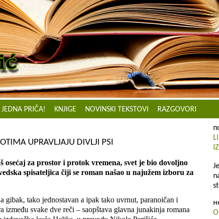
JEDNA PRIČA!
KNJIGE
NOVINSKI TEKSTOVI
RAZGOVORI
п
L
VOTIMA UPRAVLJAJU DIVLJI PSI
I
aš osećaj za prostor i protok vremena, svet je bio dovoljno
J
vedska spisateljica čiji se roman našao u najužem izboru za
n
st
 a gibak, tako jednostavan a ipak tako uvrnut, paranoičan i
н
ara između svake dve reči – saopštava glavna junakinja romana
O