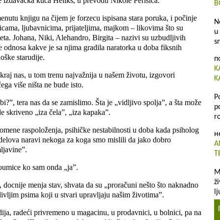
je izdavačka kuća Heliks, u prevodu Nikole Perišića.
B
enutu knjigu na čijem je forzecu ispisana stara poruka, i počinje
N
icama, ljubavnicima, prijateljima, majkom – likovima što su
u
 leta. Johana, Niki, Alehandro, Birgita – nazivi su uzbudljivih
s
nje odnosa kakve je sa njima gradila naratorka u doba fiksnih
loške starudije.
п
K
a kraj nas, u tom trenu najvažnija u našem životu, izgovori
K
čega više ništa ne bude isto.
P
bi?”, tera nas da se zamislimo. Šta je „vidljivo spolja”, a šta može
p
 skriveno „iza čela”, „iza kapaka”.
r
promene raspoloženja, psihičke nestabilnosti u doba kada psiholog
н
 delova naravi nekoga za koga smo mislili da jako dobro
A
ljavine”.
T
oumice ko sam onda „ja”.
M
ž
i, docnije menja stav, shvata da su „proračuni nešto što naknadno
lj
vljim psima koji u stvari upravljaju našim životima”.
udija, radeći privremeno u magacinu, u prodavnici, u bolnici, pa na