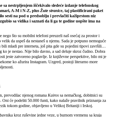
se sa nestrpljenjem iščekivalo sledeće izdanje telefonskog
kamari, A-M i N-Z, plus
Žute stranice
, taj plastificirani paket
bilo sesti na pod u predsoblju i prevlačiti kažiprstom niz
gubio sa vidika i saznati da li ga te godine uopšte ima na
e nego što su mobilni telefoni preuzeli naš osećaj za prostor i
no velik da uspeš da nestaneš u njemu. Sada je potpuno nemoguće
 bili mladi pre interneta, još pita gde su pojedini tipovi završili…
 ko je nestao. Nije bilo davno, a sad deluje skroz čudno. Dobra
osti jeste zatvoreno poglavlje. Iz književne perspektive, bilo mi je
ekome ko ažurira Instagram. Uzgred, postoji literarno more
ljenosti.
k
n, prevodilac njenog romana
Kairos
sa nemačkog, dobitnici su
ni će podeliti 50.000 funti, kako nalaže pravilnik priznanja za
ezik tokom godine, objavljeno u Velikoj Britaniji i Irskoj.
jubavnika kroz ruševine jedne veze, u burnom vremenu sa kraja