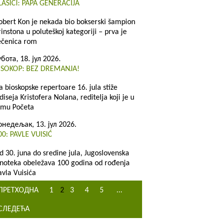
LASICI: PAPA GENERACIJA
obert Kon je nekada bio bokserski šampion
rinstona u poluteškoj kategoriji – prva je
ečenica rom
убота, 18. јул 2026.
ISOKOP: BEZ DREMANJA!
a bioskopske repertoare 16. jula stiže
diseja Kristofera Nolana, reditelja koji je u
ilmu Početa
онедељак, 13. јул 2026.
00: PAVLE VUISIĆ
d 30. juna do sredine jula, Jugoslovenska
inoteka obeležava 100 godina od rođenja
avla Vuisića
ПРЕТХОДНА
1
2
3
4
5
...
СЛЕДЕЋА