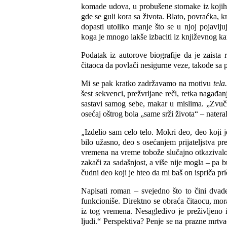
komade udova, u probušene stomake iz kojih s
gde se guli kora sa života. Blato, povraćka,
dopasti utoliko manje što se u njoj pojavlju
koga je mnogo lakše izbaciti iz književnog k
Podatak iz autorove biografije da je zaist
čitaoca da povlači nesigurne veze, takođe sa 
Mi se pak kratko zadržavamo na motivu
tela
šest sekvenci, prežvrljane reči, retka nagađa
sastavi samog sebe, makar u mislima. „Zvučn
osećaj oštrog bola „same srži života“ – nateral
Izdelio sam celo telo. Mokri deo, deo koji 
„
bilo užasno, deo s osećanjem prijateljstva p
vremena na vreme tobože slučajno otkazivalo,
zakači za sadašnjost, a više nije mogla – pa b
čudni deo koji je hteo da mi baš on ispriča pri
Napisati roman – svejedno što to čini dvade
funkcioniše. Direktno se obraća čitaocu, mora
iz tog vremena. Nesagledivo je preživljeno
ljudi.“ Perspektiva? Penje se na prazne mrtv