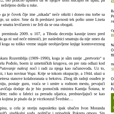
12, bio prilično uplašen da se njegov dom slučajno ne upali, pa
K
a neželjeno došla u ruke.
R
ga je čovek čije ime „nikada“ neće otkriti i doneo mu torbe sa
P
e, uz uslov. Sme da ih predstavi javnosti tek pošto umre Liseta
r
e smatra levičarem i ne želi da se ona obogati.
с
a, preminula 2009. u 107, a Tiboda deceniju kasnije izneo pred
B
a da ga ni sud neće mimoići, jer naslednici smatraju da nije smeo da
 koga su toliko vreme stajale neobjavljene knjige kontroverznog
N
O
f
skara Rozemblija (1909–1990), koga je sâm ranije „pretvorio“ u
lu Pođolo, boem iz umetničkih krugova, on pre rata odlazi kod
п
Putovanje nakraj noći
i radi za njega kao računovođa. Uz to,
1
ini, i kao novinar
Voga
. Krije se tokom okupacije, a 1944. ulazi u
retresa stanove kolaboranata u bekstvu. Zbog tih radnji osuđen je
O
niju, postaje guru, vraća se i umire u rodnom mestu, pevajući
k
zavičaja dodaje da je bio pomoćnik ministra Kamija Šotana, te
P
te; radio u fabrici za preradu uljarica, predstavljajući se kao
 na kojima je pisalo da je vicekonzul Švedske…
isu, u celu je storiju naposletku ipak ubačen Ivon Moranda
f), sindikalni vođa, političar i pripadnik Pokreta otpora. Sin