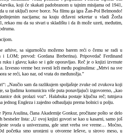
 Narvika, koji će skakati padobranom u tajnim misijama od 1941,
 da u rat uključi nove borce. Na filmu ga igra Žan-Pol Belmondo!
edinjenim nacijama; na kraju državni sekretar u vladi Žorža
 rekao mu da su stvari u skladištu i da ih može uzeti, međutim,
podruma.
acijom.
ne arhive, sa sigurnošću možemo barem reći o čemu se radi u
a i LOM; prevod: Gordana Breberina). Pripovedač Ferdinand
u ruku i glavu; kako se i gde oporavljao. Reč je o knjizi izvrnute
šta. Izvesno vreme bez svesti leži među poginulima: „Mrtvi na sve
ra se reći, kao nar, od vrata do međunožja.”
tari“: „Naučio sam da razlikujem spoljašnje zvuke od zvukova koji
je, sa ljudima komunicira više puta ponavljajući izgovoreno, „kao
tanice dok prolazi voz“. Halabuka postaje ključna reč; tutnjava
na jednog Engleza i zajedno odbauljaju prema bolnici u polju.
 Pjera Asulina, člana Akademije Gonkur, pročitane pošto se delo
 bestseler lista: „U ovoj knjizi govori se kao u kasarni, samo još
ta jeste svuda u univerzumu, gde smrt vreba sve vreme… Moćno,
Od početka smo uronjeni u otvorene leševe, u sirovo meso, u