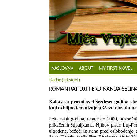
NASLOVNA
ABOUT
MY FIRST NOVEL
Radar (tekstovi)
ROMAN RAT LUJ-FERDINANDA SELIN
Kakav su prozni svet šezdeset godina skr
koji
ozbiljno tematizuje piščevu obradu na
Petnaestak godina, negde do 2000, pozorišni 
prikačenih štipaljkama. Njihov pisac Luj-Fer
ukradene, bežeći iz stana pred oslobođenje, 