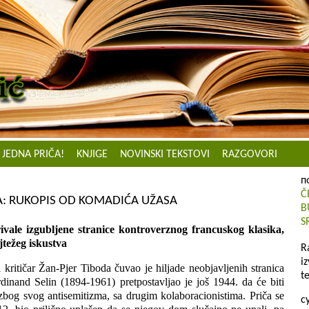
JEDNA PRIČA!
KNJIGE
NOVINSKI TEKSTOVI
RAZGOVORI
п
Č
A: RUKOPIS OD KOMADIĆA UŽASA
B
S
ivale izgubljene stranice kontroverznog francuskog klasika,
jtežeg iskustva
R
i
kritičar Žan-Pjer Tiboda čuvao je hiljade neobjavljenih stranica
t
dinand Selin (1894-1961) pretpostavljao je još 1944. da će biti
zbog svog antisemitizma, sa drugim kolaboracionistima. Priča se
с