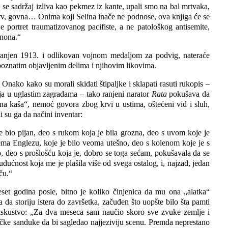
e sadržaj izliva kao pekmez iz kante, upali smo na bal mrtvaka,
 krv, govna… Onima koji Selina inače ne podnose, ova knjiga će se
je portret traumatizovanog pacifiste, a ne patološkog antisemite,
anona.“
a ranjen 1913. i odlikovan vojnom medaljom za podvig, nateraće
poznatim objavljenim delima i njihovim likovima.
.
Onako kako su morali skidati štipaljke i sklapati rasuti rukopis –
nja u uglastim zagradama – tako ranjeni narator
Rata
pokušava da
a kaša“, nemoć govora zbog krvi u ustima, oštećeni vid i sluh,
i su ga da načini inventar:
je bio pijan, deo s rukom koja je bila grozna, deo s uvom koje je
rema Englezu, koje je bilo veoma utešno, deo s kolenom koje je s
 deo s prošlošću koja je, dobro se toga sećam, pokušavala da se
udućnost koja me je plašila više od svega ostalog, i, najzad, jedan
ču.“
set godina posle, bitno je koliko činjenica da mu ona „alatka“
 da storiju istera do završetka, začuđen što uopšte bilo šta pamti
 iskustvo: „Za dva meseca sam naučio skoro sve zvuke zemlje i
ačke sanduke da bi sagledao najjeziviju scenu. Premda neprestano