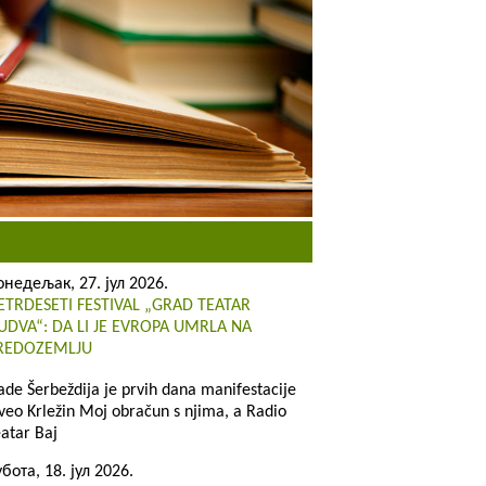
онедељак, 27. јул 2026.
ETRDESETI FESTIVAL „GRAD TEATAR
UDVA“: DA LI JE EVROPA UMRLA NA
REDOZEMLJU
ade Šerbeždija je prvih dana manifestacije
zveo Krležin Moj obračun s njima, a Radio
eatar Baj
убота, 18. јул 2026.