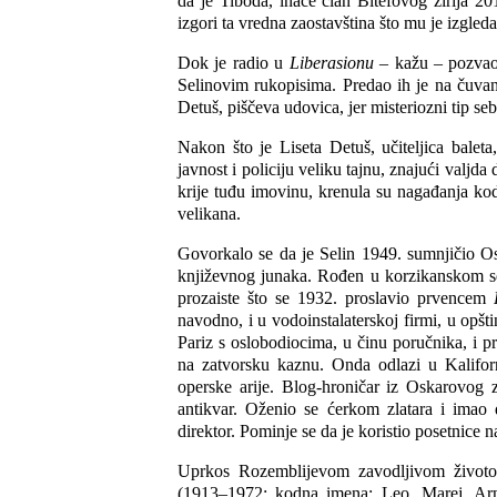
da je Tiboda, inače član Bitefovog žirija 20
izgori ta vredna zaostavština što mu je izgled
Dok je radio u
Liberasionu
– kažu – pozvao 
Selinovim rukopisima. Predao ih je na čuvanj
Detuš, piščeva udovica, jer misteriozni tip seb
Nakon što je Liseta Detuš, učiteljica balet
javnost i policiju veliku tajnu, znajući valjd
krije tuđu imovinu, krenula su nagađanja kod
velikana.
Govorkalo se da je Selin 1949. sumnjičio O
književnog junaka. Rođen u korzikanskom se
prozaiste što se 1932. proslavio prvencem
navodno, i u vodoinstalaterskoj firmi, u opšt
Pariz s oslobodiocima, u činu poručnika, i p
na zatvorsku kaznu. Onda odlazi u Kalifor
operske arije. Blog-hroničar iz Oskarovog 
antikvar. Oženio se ćerkom zlatara i imao de
direktor. Pominje se da je koristio posetnice
Uprkos Rozemblijevom zavodljivom životop
(1913–1972; kodna imena: Leo, Marej, Arnol