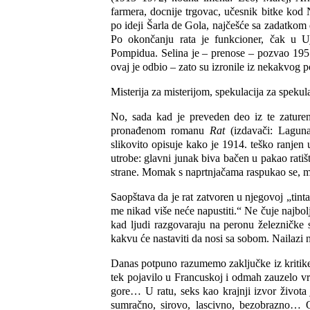
farmera, docnije trgovac, učesnik bitke kod
po ideji Šarla de Gola, najčešće sa zadatkom
Po okončanju rata je funkcioner, čak u Uj
Pompidua. Selina je – prenose – pozvao 1951,
ovaj je odbio – zato su izronile iz nekakvog 
Misterija za misterijom, spekulacija za spekul
No, sada kad je preveden deo iz te zature
pronađenom romanu
Rat
(izdavači: Lagun
slikovito opisuje kako je 1914. teško ranjen 
utrobe: glavni junak biva bačen u pakao rati
strane. Momak s naprtnjačama raspukao se, mo
Saopštava da je rat zatvoren u njegovoj „tin
me nikad više neće napustiti.“ Ne čuje najbol
kad ljudi razgovaraju na peronu železničke s
kakvu će nastaviti da nosi sa sobom. Nailazi 
Danas potpuno razumemo zaključke iz kritike
tek pojavilo u Francuskoj i odmah zauzelo vrh
gore… U ratu, seks kao krajnji izvor živo
sumračno, sirovo, lascivno, bezobrazno… 