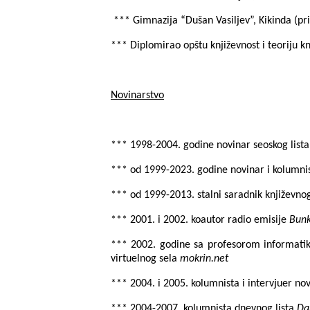
*** Gimnazija “Dušan Vasiljev”, Kikinda (pr
*** Diplomirao opštu književnost i teoriju k
Novinarstvo
*** 1998-2004. godine novinar seoskog list
*** od 1999
-2023.
godine novinar i kolumni
*** od 1999
-2013.
stalni saradnik književno
*** 2001. i 2002. koautor radio emisije
Bun
*** 2002. godine sa profesorom informatik
virtuelnog sela
mokrin.net
*** 2004. i 2005. kolumnista i intervjuer n
*** 2004-2007. kolumnista dnevnog lista
Da