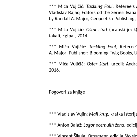
*** Mića Vujičić:
Tackling Foul
, Referee's 
Vladislav Bajac; Editors od the Series: Ivan
by Randall A. Major, Geopoetika Publishing,
*** Mića Vujičić:
Oštar start
(arapski jezik
takafi, Egipat, 2014.
*** Mića Vujičić:
Tackling Foul
, Referee
A.
Major
; Publisher: Blooming Twig Books, 
*** Mića Vujičić:
Oster štart
, uredik Andr
2016.
Pogovori za knjige
*** Vladislav Vujin:
Mali krug
, kratka istori
*** Anton Balaž:
Logor posrnulih žena
, edic
*** Vincent Šikula:
Ornament
, edicija Sto 