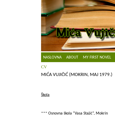
NASLOVNA
ABOUT
MY FIRST NOVEL
CV
MIĆA VUJIČIĆ (MOKRIN, MAJ 1979.)
Škola
*** Osnovna škola “Vasa Stajić”, Mokrin