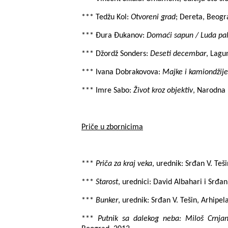
*** Tedžu Kol:
Otvoreni grad
; Dereta, Beogr
*** Đura Đukanov:
Domaći sapun / Luda pal
*** Džordž Sonders:
Deseti decembar
, Lagu
***
Ivana Dobrakovova:
Majke i kamiondžije
*** Imre Sabo:
Život kroz objektiv
,
Narodna b
Priče u zbornicima
***
Priča za kraj veka
, urednik: Srđan V. Te
***
Starost
, urednici: David Albahari i Srđa
***
Bunker
, urednik: Srđan V. Tešin, Arhipe
***
Putnik sa dalekog neba: Miloš Crnjan