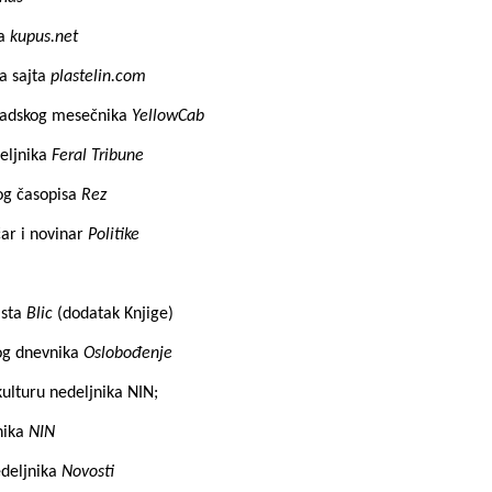
ta
kupus.net
a sajta
plastelin.com
gradskog mesečnika
YellowCab
deljnika
Feral Tribune
og časopisa
Rez
čar i novinar
Politike
ista
Blic
(dodatak Knjige)
kog dnevnika
Oslobođenje
ulturu nedeljnika NIN;
nika
NIN
edeljnika
Novosti