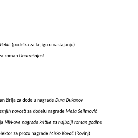
 Pekić
(podrška za knjigu u nastajanju)
 za roman
Unutrašnjost
an žirija za dodelu nagrade
Đura Đukanov
ernjih novosti
za dodelu nagrade
Meša Selimović
ja
NIN-ove nagrade kritike za najbolji roman godine
elektor za prozu nagrade
Mirko Kovač
(Rovinj)