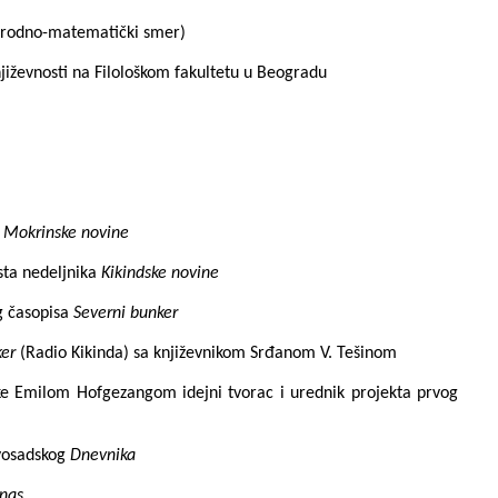
irodno
-matematički smer)
njiževnosti na Filološkom fakultetu u Beogradu
a
Mokrinske novine
sta nedeljnika
Kikindske novine
g časopisa
Severni bunker
ker
(Radio Kikinda) sa književnikom Srđanom V. Tešinom
e Emilom Hofgezangom idejni tvorac i urednik projekta prvog
ovosadskog
Dnevnika
nas