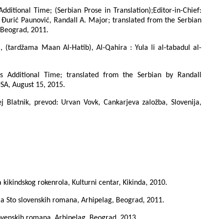
Additional Time; (Serbian Prose in Translation);Editor-in-Chief:
a Đurić Paunović, Randall A. Major; translated from the Serbian
 Beograd, 2011.
), (tardžama Maan Al-Hatib), Al-Qahira : Yula li al-tabadul al-
's Additional Time; translated from the Serbian by Randall
USA, August 15, 2015.
ej Blatnik, prevod: Urvan Vovk, Cankarjeva založba, Slovenija,
ja kikindskog rokenrola, Kulturni centar, Kikinda, 2010.
ija Sto slovenskih romana, Arhipelag, Beograd, 2011.
slovenskih romana, Arhipelag, Beograd, 2013.