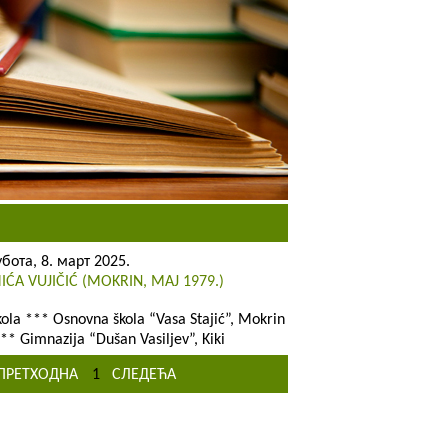
убота, 8. март 2025.
IĆA VUJIČIĆ (MOKRIN, MAJ 1979.)
kola *** Osnovna škola “Vasa Stajić”, Mokrin
** Gimnazija “Dušan Vasiljev”, Kiki
ПРЕТХОДНА
1
СЛЕДЕЋА