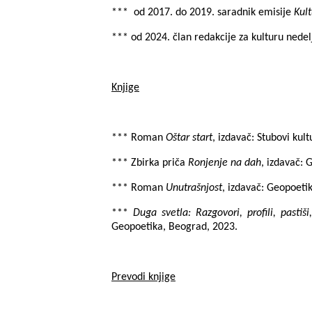
***
od 2017. do 2019. saradnik emisije
Kult
*** od 2024. član redakcije za kulturu nede
Knjige
*** Roman
Oštar start
, izdavač: Stubovi kul
*** Zbirka priča
Ronjenje na dah
, izdavač: 
*** Roman
Unutrašnjost
, izdavač:
G
eopoetik
***
Duga svetla: Razgovori, profili, pastiši
Geopoetika, Beograd,
2023.
Prevodi knjige