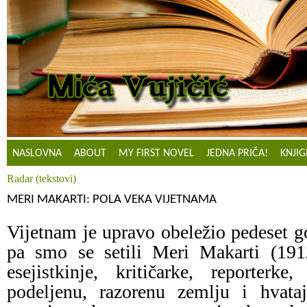
NASLOVNA
ABOUT
MY FIRST NOVEL
JEDNA PRIČA!
KNJIG
Radar (tekstovi)
MERI MAKARTI: POLA VEKA VIJETNAMA
Vijetnam je upravo obeležio pedeset go
pa smo se setili Meri Makarti (191
esejistkinje, kritičarke, reporterk
podeljenu, razorenu zemlju i hvata