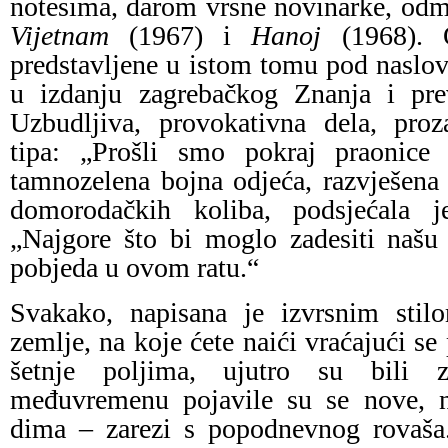
notesima, darom vrsne novinarke, odm
Vijetnam
(1967) i
Hanoj
(1968). O
predstavljene u istom tomu pod nasl
u izdanju zagrebačkog Znanja i pre
Uzbudljiva, provokativna dela, proz
tipa: „Prošli smo pokraj praonice
tamnozelena bojna odjeća, razvješena
domorodačkih koliba, podsjećala j
„Najgore što bi moglo zadesiti našu 
pobjeda u ovom ratu.“
Svakako, napisana je izvrsnim stil
zemlje, na koje ćete naići vraćajući se 
šetnje poljima, ujutro su bili z
međuvremenu pojavile su se nove, 
dima – zarezi s popodnevnog rovaša.