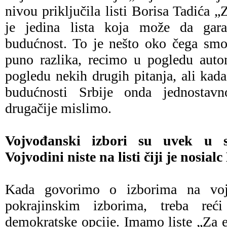
nivou priključila listi Borisa Tadića 
je jedina lista koja može da gara
budućnost. To je nešto oko čega smo
puno razlika, recimo u pogledu auto
pogledu nekih drugih pitanja, ali ka
budućnosti Srbije onda jednosta
drugačije mislimo.
Vojvođanski izbori su uvek u s
Vojvodini niste na listi čiji je nosial
Kada govorimo o izborima na vo
pokrajinskim izborima, treba r
demokratske opcije. Imamo liste „Za 