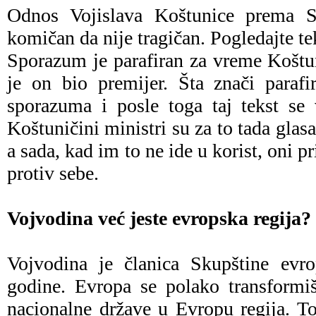
Odnos Vojislava Koštunice prema Srb
komičan da nije tragičan. Pogledajte tek
Sporazum je parafiran za vreme Koštu
je on bio premijer. Šta znači parafi
sporazuma i posle toga taj tekst se
Koštuničini ministri su za to tada glasa
a sada, kad im to ne ide u korist, oni p
protiv sebe.
Vojvodina već jeste evropska regija?
Vojvodina je članica Skupštine evro
godine. Evropa se polako transformi
nacionalne države u Evropu regija. To