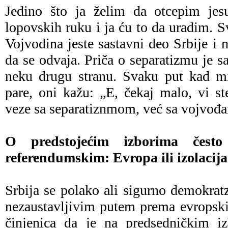
Jedino što ja želim da otcepim jes
lopovskih ruku i ja ću to da uradim. S
Vojvodina jeste sastavni deo Srbije i 
da se odvaja. Priča o separatizmu je s
neku drugu stranu. Svaku put kad m
pare, oni kažu: „E, čekaj malo, vi st
veze sa separatiznmom, već sa vojvođ
O predstojećim izborima čest
referendumskim: Evropa ili izolacija
Srbija se polako ali sigurno demokra
nezaustavljivim putem prema evropsk
činjenica da je na predsedničkim i