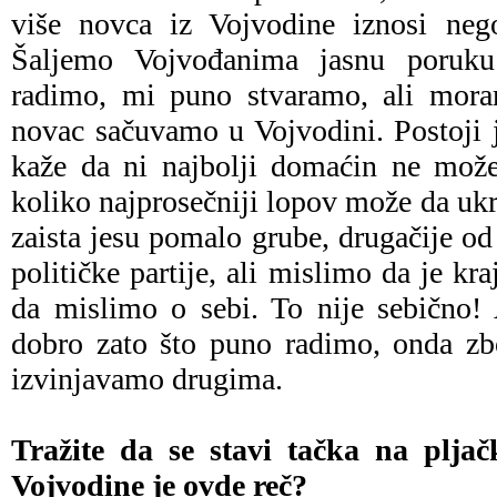
više novca iz Vojvodine iznosi neg
Šaljemo Vojvođanima jasnu poruku
radimo, mi puno stvaramo, ali mor
novac sačuvamo u Vojvodini. Postoji 
kaže da ni najbolji domaćin ne može
koliko najprosečniji lopov može da uk
zaista jesu pomalo grube, drugačije od
političke partije, ali mislimo da je k
da mislimo o sebi. To nije sebično!
dobro zato što puno radimo, onda zb
izvinjavamo drugima.
Tražite da se stavi tačka na plja
Vojvodine je ovde reč?