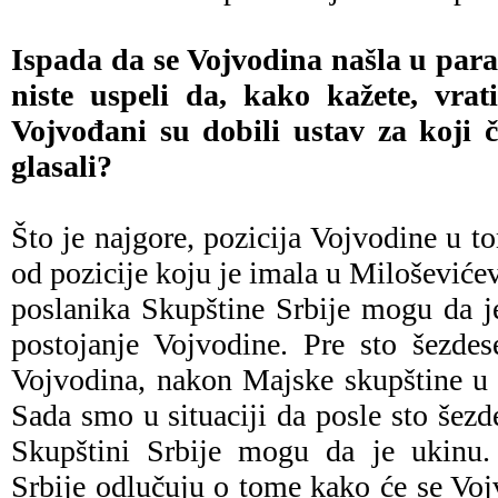
Ispada da se Vojvodina našla u parad
niste uspeli da, kako kažete, vrati
Vojvođani su dobili ustav za koji č
glasali?
Što je najgore, pozicija Vojvodine u to
od pozicije koju je imala u Miloševiće
poslanika Skupštine Srbije mogu da 
postojanje Vojvodine. Pre sto šezdes
Vojvodina, nakon Majske skupštine u
Sada smo u situaciji da posle sto šezd
Skupštini Srbije mogu da je ukinu. 
Srbije odlučuju o tome kako će se Vojv