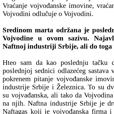
Vraćanje vojvođanske imovine, vraća
Vojvodini odlučuje o Vojvodini.
Sredinom marta održana je posledn
Vojvodine u ovom sazivu. Najavl
Naftnoj industriji Srbije, ali do toga
Hteo sam da kao poslednju tačku d
poslednjoj sednici odlazećeg sastava 
pokrenem pitanje vojvođanske imovin
industrije Srbije i Železnica. To su d
su vojvađanska, ali tako da Vojvodin
na njih. Naftna industrije Srbije je 
Naftagas koji je vojvođanska firma i