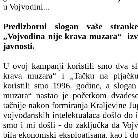
u Vojvodini...
Predizborni slogan vaše strank
„Vojvodina nije krava muzara“ izv
javnosti.
U ovoj kampanji koristili smo dva sl
krava muzara“ i „Tačku na pljačku
koristili smo 1996. godine, a slogan
muzara“ nastao je početkom dvadese
tačnije nakon formiranja Kraljevine Ju
vojvođanskih intelektualaca došlo do 
smo i mi došli - do zaključka da Voj
bila ekonomski eksploatisana, kao i d