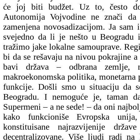
će joj biti budžet. Uz to, često d
Autonomija Vojvodine ne znači da ć
zamenjena novosadizacijom. Ja sam i
svejedno da li je nešto u Beogradu
tražimo jake lokalne samouprave. Reg
bi da se rešavaju na nivou pokrajine a
bavi država – odbrana zemlje, m
makroekonomska politika, monetarna p
funkcije. Došli smo u situaciju da 
Beogradu. I nemoguće je, taman da
Supermeni – a ne sede! – da oni najbol
kako funkcioniše Evropska unija
konstituisane najrazvijenije drž
decentralizovane. Više ljudi radi na 