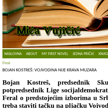
NASLOVNA
ABOUT
MY FIRST NOVEL
JEDNA PRIČA!
KNJIG
Feral
BOJAN KOSTREŠ: VOJVODINA NIJE KRAVA MUZARA
Bojan Kostreš, predsednik Sku
potpredsednik Lige socijaldemokrat
Feral o predstojećim izborima u Srb
treba staviti tačku na pljačku Vojvo