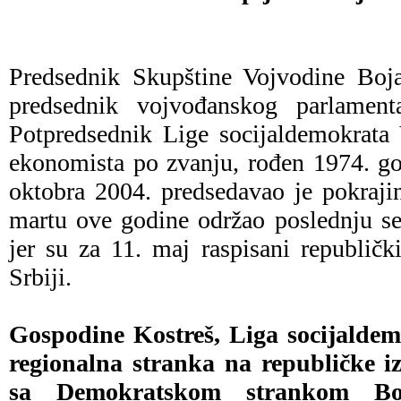
Predsednik Skupštine Vojvodine Boja
predsednik vojvođanskog parlamenta
Potpredsednik Lige socijaldemokrata 
ekonomista po zvanju, rođen 1974. go
oktobra 2004. predsedavao je pokraj
martu ove godine održao poslednju se
jer su za 11. maj raspisani republički
Srbiji.
Gospodine Kostreš, Liga socijalde
regionalna stranka na republičke izb
sa Demokratskom strankom Bo