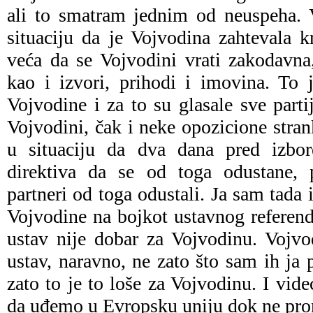
ali to smatram jednim od neuspeha. 
situaciju da je Vojvodina zahtevala 
veća da se Vojvodini vrati zakodavna,
kao i izvori, prihodi i imovina. To 
Vojvodine i za to su glasale sve parti
Vojvodini, čak i neke opozicione stran
u situaciju da dva dana pred izbor
direktiva da se od toga odustane, 
partneri od toga odustali. Ja sam tada
Vojvodine na bojkot ustavnog referen
ustav nije dobar za Vojvodinu. Vojvo
ustav, naravno, ne zato što sam ih ja 
zato to je to loše za Vojvodinu. I vi
da uđemo u Evropsku uniju dok ne pro