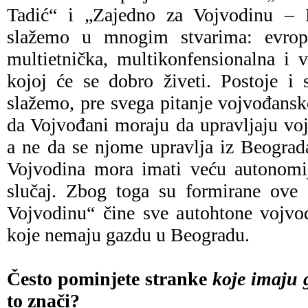
Tadić“ i „Zajedno za Vojvodinu –
slažemo u mnogim stvarima: evrops
multietnička, multikonfensionalna i 
kojoj će se dobro živeti. Postoje i 
slažemo, pre svega pitanje vojvođans
da Vojvođani moraju da upravljaju v
a ne da se njome upravlja iz Beogra
Vojvodina mora imati veću autonomij
slučaj. Zbog toga su formirane ove 
Vojvodinu“ čine sve autohtone vojvođ
koje nemaju gazdu u Beogradu.
Često pominjete stranke
koje imaju
to znači?