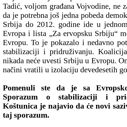
Tadić, voljom građana Vojvodine, ne 
da je potrebna još jedna pobeda demok
Srbija do 2012. godine ide u jednom
Evropa i lista „Za ervopsku Srbiju“ 
Evropu. To je pokazalo i nedavno po
stabilizaciji i pridruživanju. Koalici
nikada neće uvesti Srbiju u Evropu. Oni
načini vratili u izolaciju devedesetih g
Pomenuli ste da je sa Evropsk
Sporazum o stabilizaciji i prid
Koštunica je najavio da će novi sazi
taj sporazum.