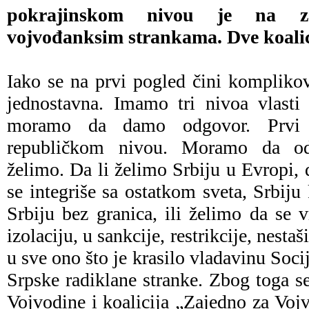
pokrajinskom nivou je na zaj
vojvođanksim strankama. Dve koalic
Iako se na prvi pogled čini komplikov
jednostavna. Imamo tri nivoa vlasti
moramo da damo odgovor. Prvi
republičkom nivou. Moramo da od
želimo. Da li želimo Srbiju u Evropi, 
se integriše sa ostatkom sveta, Srbiju
Srbiju bez granica, ili želimo da se 
izolaciju, u sankcije, restrikcije, nestaš
u sve ono što je krasilo vladavinu Socija
Srpske radiklane stranke. Zbog toga s
Vojvodine i koalicija „Zajedno za Vo