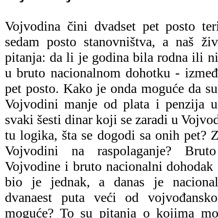
Vojvodina čini dvadset pet posto teri
sedam posto stanovništva, a naš živ
pitanja: da li je godina bila rodna ili 
u bruto nacionalnom dohotku - između
pet posto. Kako je onda moguće da su 
Vojvodini manje od plata i penzija u
svaki šesti dinar koji se zaradi u Vojvo
tu logika, šta se dogodi sa onih pet? 
Vojvodini na raspolaganje? Brut
Vojvodine i bruto nacionalni dohodak
bio je jednak, a danas je naciona
dvanaest puta veći od vojvođansko
moguće? To su pitanja o kojima mo