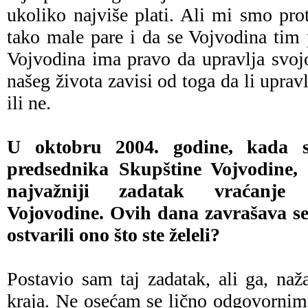
ukoliko najviše plati. Ali mi smo pro
tako male pare i da se Vojvodina tim
Vojvodina ima pravo da upravlja svo
našeg života zavisi od toga da li up
ili ne.
U oktobru 2004. godine, kada st
predsednika Skupštine Vojvodine, i
najvažniji zadatak vraćanje 
Vojovodine. Ovih dana zavrašava se 
ostvarili ono što ste želeli?
Postavio sam taj zadatak, ali ga, naž
kraja. Ne osećam se lično odgovornim 