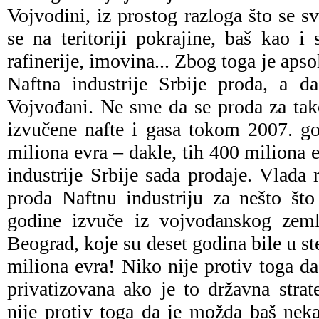
Vojvodini, iz prostog razloga što se sv
se na teritoriji pokrajine, baš kao i 
rafinerije, imovina... Zbog toga je aps
Naftna industrije Srbije proda, a d
Vojvođani. Ne sme da se proda za tak
izvučene nafte i gasa tokom 2007. go
miliona evra – dakle, tih 400 miliona 
industrije Srbije sada prodaje. Vlada 
proda Naftnu industriju za nešto št
godine izvuče iz vojvođanskog zeml
Beograd, koje su deset godina bile u st
miliona evra! Niko nije protiv toga da
privatizovana ako je to državna strat
nije protiv toga da je možda baš nek