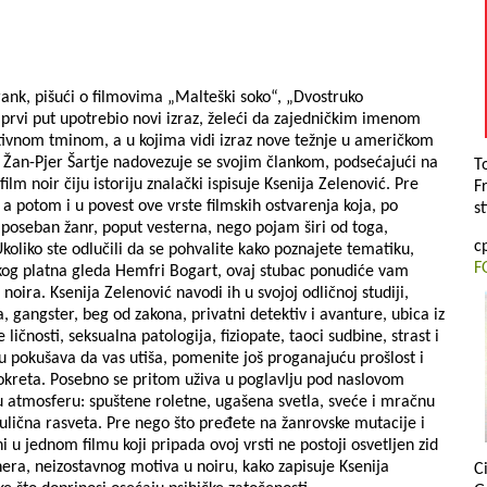
rank, pišući o filmovima „Malteški soko“, „Dvostruko
 prvi put upotrebio novi izraz, želeći da zajedničkim imenom
tivnom tminom, a u kojima vidi izraz nove težnje u američkom
, Žan-Pjer Šartje nadovezuje se svojim člankom, podsećajući na
T
m noir čiju istoriju znalački ispisuje Ksenija Zelenović. Pre
F
a potom i u povest ove vrste filmskih ostvarenja koja, po
s
poseban žanr, poput vesterna, nego pojam širi od toga,
с
iko ste odlučili da se pohvalite kako poznajete tematiku,
F
ikog platna gleda Hemfri Bogart, ovaj stubac ponudiće vam
oira. Ksenija Zelenović navodi ih u svojoj odličnoj studiji,
a, gangster, beg od zakona, privatni detektiv i avanture, ubica iz
 ličnosti, seksualna patologija, fiziopate, taoci sudbine, strast i
pu pokušava da vas utiša, pomenite još proganajuću prošlost i
okreta. Posebno se pritom uživa u poglavlju pod naslovom
 atmosferu: spuštene roletne, ugašena svetla, sveće i mračnu
o ulična rasveta. Pre nego što pređete na žanrovske mutacije i
u jednom filmu koji pripada ovoj vrsti ne postoji osvetljen zid
era, neizostavnog motiva u noiru, kako zapisuje Ksenija
C