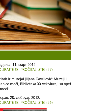
едеља, 11. март 2012.
OLIRAJTE SE, PROČITALI STE! (57)
risak iz muzejaLjiljana Gavrilović: Muzeji i
ranice moći, Biblioteka XX vekMuzeji su opet
 modi!
торак, 28. фебруар 2012.
OLIRAJTE SE, PROČITALI STE! (56)