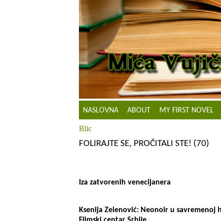
NASLOVNA
ABOUT
MY FIRST NOVEL
Blic
FOLIRAJTE SE, PROČITALI STE! (70)
Iza zatvorenih venecijanera
Ksenija Zelenović: Neonoir u savremenoj h
Filmski centar Srbije