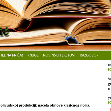
JEDNA PRIČA!
KNJIGE
NOVINSKI TEKSTOVI
RAZGOVORI
н
F
V
g
u
у
F
olivudskoj produkciji: načela obnove klasičnog noira,