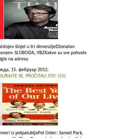
olstojev šinjel u tri dimenzijeDžonatan
renzen: SLOBODA, VBZKakve su sve pohvale
tigle na adresu
реда, 15. фебруар 2012.
OLIRAJTE SE, PROČITALI STE! (55)
imeri iz potpalubljaPol Oster: Sanset Park,