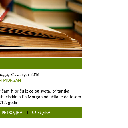
реда, 31. август 2016.
N MORGAN
ričam ti priču iz celog sveta: britanska
ublicistkinja En Morgan odlučila je da tokom
012. godin
ПРЕТХОДНА
1
СЛЕДЕЋА