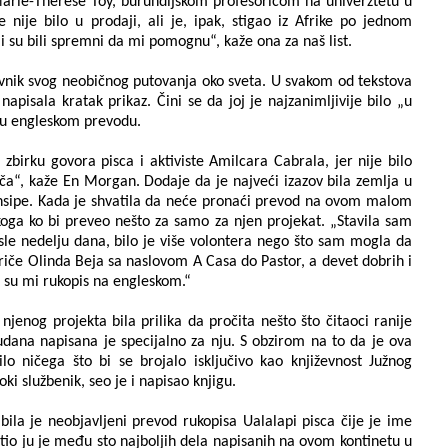
Marie-Therese Toy, burundijskom profesoricom na univerztetu u
 nije bilo u prodaji, ali je, ipak, stigao iz Afrike po jednom
koji su bili spremni da mi pomognu“, kaže ona za naš list.
evnik svog neobičnog putovanja oko sveta. U svakom od tekstova
napisala kratak prikaz. Čini se da joj je najzanimljivije bilo „u
 u engleskom prevodu.
zbirku govora pisca i aktiviste Amilcara Cabrala, jer nije bilo
a“, kaže En Morgan. Dodaje da je najveći izazov bila zemlja u
rinsipe. Kada je shvatila da neće pronaći prevod na ovom malom
koga ko bi preveo nešto za samo za njen projekat. „Stavila sam
osle nedelju dana, bilo je više volontera nego što sam mogla da
riče Olinda Beja sa naslovom A Casa do Pastor, a devet dobrih i
i su mi rukopis na engleskom.“
enog projekta bila prilika da pročita nešto što čitaoci ranije
Sudana napisana je specijalno za nju. S obzirom na to da je ova
ilo ničega što bi se brojalo isključivo kao književnost Južnog
ki službenik, seo je i napisao knjigu.
ila je neobjavljeni prevod rukopisa Ualalapi pisca čije je ime
stio ju je među sto najboljih dela napisanih na ovom kontinetu u