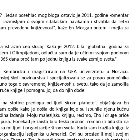
? „Jedan posetilac mog bloga ostavio je 2011. godine komentar
 razmišljam o svojim čitalačkim navikama i shvatila da retko
čitam prevedenu književnost“, kaže En Morgan putem i-mejla za
da istražim ceo slučaj. Kako je 2012. bila `globalna` godina za
bilejem i Olimpijadom, odlučila sam da je učinim svojom godinom
 365 dana pročitam po jednu knjigu iz svake zemlje sveta.“
 Kembridžu i magistrirala na UEA univerzitetu u Norviču.
nskoj školi novinarstva i specijalizovala se za posao pomoćnika
 puno toga o savremenoj književnosti u svetu, tako da je zamolila
poruče knjige i pomognu joj da do njih dođe.
na stotine predloga od ljudi širom planete“, objašnjava En
 opiše kako je došla do knjiga koje su ispunile njenu kućnu
jedina izdanja. Moju malezijsku knjigu, recimo, Eho i druge priče
pura. Ponekad je zaista bilo teško pronaći roman ili bilo šta na
 mi ljudi i organizacije širom sveta. Kada sam tražila knjigu iz
rganizaciju iseljenika u Americi. Oni su prosledili mejl svojim