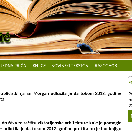
JEDNA PRIČA!
KNJIGE
NOVINSKI TEKSTOVI
RAZGOVORI
с
E
 publicistkinja En Morgan odlučila je da tokom 2012. godine
P
eta
p
2
, društva za zaštitu viktorijanske arhitekture koje je pomogla
e – odlučila je da tokom 2012. godine pročita po jednu knjigu