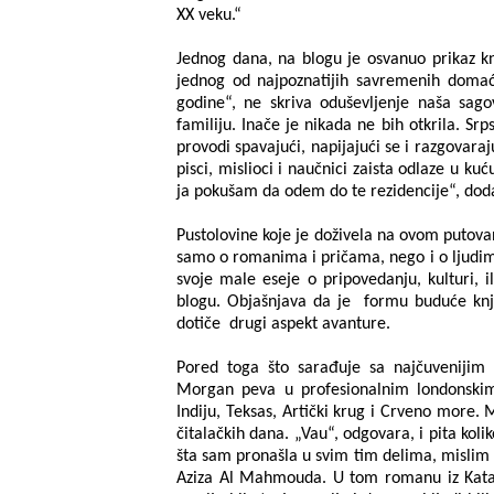
XX veku.“
Jednog dana, na blogu je osvanuo prikaz kn
jednog od najpoznatijih savremenih domaći
godine“, ne skriva oduševljenje naša sago
familiju. Inače je nikada ne bih otkrila. Srps
provodi spavajući, napijajući se i razgovar
pisci, mislioci i naučnici zaista odlaze u k
ja pokušam da odem do te rezidencije“, do
Pustolovine koje je doživela na ovom putovan
samo o romanima i pričama, nego i o ljudima 
svoje male eseje o pripovedanju, kulturi, 
blogu. Objašnjava da je formu buduće knji
dotiče drugi aspekt avanture.
Pored toga što sarađuje sa najčuvenijim
Morgan peva u profesionalnim londonski
Indiju, Teksas, Artički krug i Crveno more. 
čitalačkih dana. „Vau“, odgovara, i pita k
šta sam pronašla u svim tim delima, mislim d
Aziza Al Mahmouda. U tom romanu iz Katara