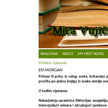
NASLOVNA
ABOUT
MY FIRST NOVEL
Politikin Zabavnik
EN MORGAN
Pričam ti priču iz celog sveta: britanska
pročita po jednu knjigu iz svake zemlje sv
U tuđim cipelama
Nekadašnja saradnica Viktorijan sosajetija
intervjuišući minere i istražujući zamkov