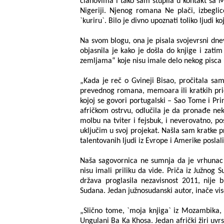
članovima i tako sam stupila u kontakt sa 
Nigeriji. Njenog romana Ne plači, izbeglice
`kuriru`. Bilo je divno upoznati toliko ljudi 
Na svom blogu, ona je pisala svojevrsni dn
objasnila je kako je došla do knjige i zatim 
zemljama“ koje nisu imale delo nekog pisca
„Kada je reč o Gvineji Bisao, pročitala sam 
prevednog romana, memoara ili kratkih prič
kojoj se govori portugalski – Sao Tome i P
afričkom ostrvu, odlučila je da pronađe ne
molbu na tviter i fejsbuk, i neverovatno, p
uključim u svoj projekat. Našla sam kratke p
talentovanih ljudi iz Evrope i Amerike poslal
Naša sagovornica ne sumnja da je vrhunac nj
nisu imali priliku da vide. Priča iz Južnog 
država proglasila nezavisnost 2011, nije b
Sudana. Jedan južnosudanski autor, inače viso
„Slično tome, `moja knjiga` iz Mozambika, b
Ungulani Ba Ka Khosa. Jedan afrički žiri uvr