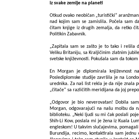
iz svake zemlje na planeti
Otkud ovako neobičan „turistički“ aranžman
nad kojim sam se zamislila. Počela sam da
čitam knjige iz drugih zemalja, da retko 
Politikin Zabavnik.
„Zapitala sam se zašto je to tako i rešila 
Veliku Britaniju, sa Kraljičinim zlatnim ju
svetske književnosti. Pokušala sam da tokom
En Morgan je diplomirala književnost na
Poslediplomske studije završila je na Londo
urednika. Za naš list rekla je da nije znala
„čitače“ sa različitih meridijana da joj pre
„Odgovor je bio neverovatan! Dobila sam 
Morgan, odgovarajući na našu molbu da nam
biblioteku. „Neki ljudi su mi čak poslali po
Shih-Li Kow, poslala mi je žena iz Kuala Lum
engleskom! U takvim slučajevima, pomagali su
Burundija, recimo, kontaktirala sam jednu o