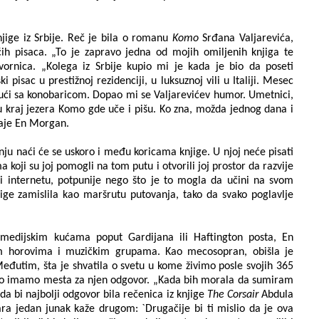
jige iz Srbije. Reč je bila o romanu
Komo
Srđana Valjarevića,
h pisaca. „To je zapravo jedna od mojih omiljenih knjiga te
vornica. „Kolega iz Srbije kupio mi je kada je bio da poseti
ki pisac u prestižnoj rezidenciji, u luksuznoj vili u Italiji. Mesec
ajući sa konobaricom. Dopao mi se Valjarevićev humor. Umetnici,
uću kraj jezera Komo gde uče i pišu. Ko zna, možda jednog dana i
daje En Morgan.
ju naći će se uskoro i među koricama knjige. U njoj neće pisati
koji su joj pomogli na tom putu i otvorili joj prostor da razvije
ili internetu, potpunije nego što je to mogla da učini na svom
ge zamislila kao maršrutu putovanja, tako da svako poglavlje
 medijskim kućama poput Gardijana ili Haftington posta, En
m horovima i muzičkim grupama. Kao mecosopran, obišla je
Međutim, šta je shvatila o svetu u kome živimo posle svojih 365
oliko imamo mesta za njen odgovor. „Kada bih morala da sumiram
a bi najbolji odgovor bila rečenica iz knjige
The Corsair
Abdula
 jedan junak kaže drugom: `Drugačije bi ti mislio da je ova