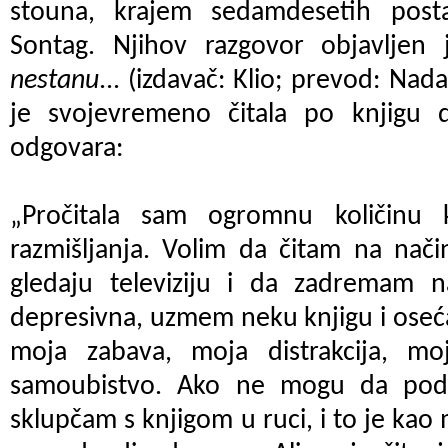
stouna, krajem sedamdesetih posta
Sontag. Njihov razgovor objavlje
nestanu
... (izdavač: Klio; prevod: Na
je svojevremeno čitala po knjigu 
odgovara:
„Pročitala sam ogromnu količinu 
razmišljanja. Volim da čitam na nači
gledaju televiziju i da zadremam 
depresivna, uzmem neku knjigu i osećam
moja zabava, moja distrakcija, m
samoubistvo. Ako ne mogu da pod
sklupčam s knjigom u ruci, i to je kao 