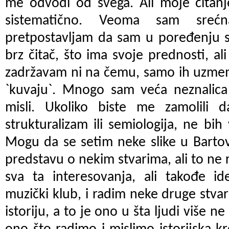
me odvodi od svega. Ali moje čitanje
sistematično. Veoma sam sreć
pretpostavljam da sam u poređenju s 
brz čitač, što ima svoje prednosti, al
zadržavam ni na čemu, samo ih uzmem
`kuvaju`. Mnogo sam veća neznalica 
misli. Ukoliko biste me zamolili 
strukturalizam ili semiologija, ne bi
Mogu da se setim neke slike u Bartov
predstavu o nekim stvarima, ali to ne
sva ta interesovanja, ali takođe i
muzički klub, i radim neke druge stvar
istoriju, a to je ono u šta ljudi više n