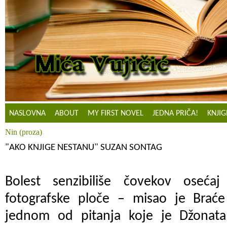
NASLOVNA
ABOUT
MY FIRST NOVEL
JEDNA PRIČA!
KNJIG
Nin (proza)
"AKO KNJIGE NESTANU" SUZAN SONTAG
Bolest senzibiliše čovekov oseća
fotografske ploče – misao je Brać
jednom od pitanja koje je Džonata