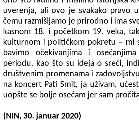
ono što radimo i mislimo istorijska k
uverenja, ali ovo je svakako pravo 
čemu razmišljamo je prirodno i ima s
kasnom 18. i početkom 19. veka, t
kulturnom i političkom pokretu – mi 
bavimo očekivanjima i osećanjim
periodu, kao što su ideja o sreći, ind
društvenim promenama i zadovoljstvu
na koncert Pati Smit, ja uživam, učes
uopšte se bolje osećam jer sam pročita
(NIN, 30. januar 2020)