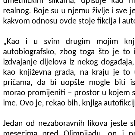
umetničkim slikama, opisuje kao f
realnog. Boje su u njemu življe i sve 
kakvom odnosu ovde stoje fikcija i au
„Kao i u svim drugim mojim knji
autobiografsko, zbog toga što je to i
izdvajanje dijelova iz nekog događaja
kao književna građa, na kraju je to 
pričama, da bi uopšte mogle biti i
morao promijeniti – prostor u kojem se
ime. Ovo je, rekao bih, knjiga autofikci
Jedan od nezaboravnih likova jeste s
mesecima pred Olimpijadu, on i pr