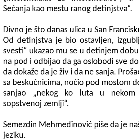
Sećanja kao mestu ranog detinjstva“.
Divno je što danas ulica u San Francis
Od detinjstva je bio ostavljen, izgub
svesti“ ukazao mu se u detinjem dobu
na pod i odbijao da ga oslobodi sve d
da dokaže da je živ i da ne sanja. Prošao
sa beskućnicima, noćio pod mostom do
sanjao „nekog ko luta u nekom g
sopstvenoj zemlji“.
Semezdin Mehmedinović piše da je naš
jeziku.