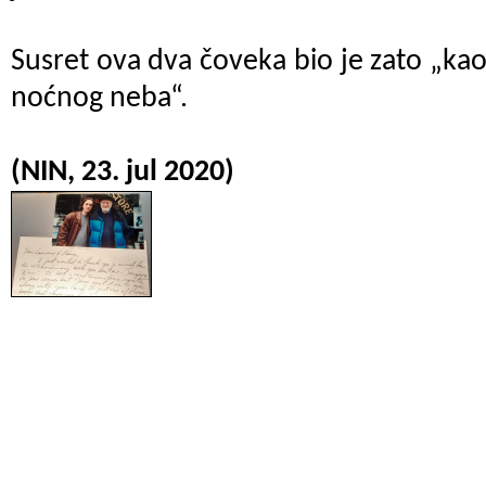
Susret ova dva čoveka bio je zato „ka
noćnog neba“.
(NIN, 23. jul 2020)