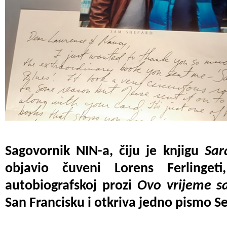
Sagovornik NIN-a, čiju je knjigu
Sar
objavio čuveni Lorens Ferlinge
autobiografskoj prozi
Ovo vrijeme s
San Francisku i otkriva jedno pismo 