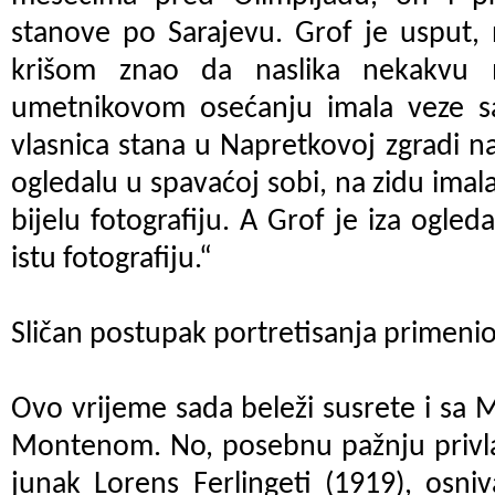
stanove po Sarajevu. Grof je usput,
krišom znao da naslika nekakvu 
umetnikovom osećanju imala veze s
vlasnica stana u Napretkovoj zgradi na
ogledalu u spavaćoj sobi, na zidu imal
bijelu fotografiju. A Grof je iza ogled
istu fotografiju.“
Sličan postupak portretisanja primenio 
Ovo vrijeme sada beleži susrete i sa
Montenom. No, posebnu pažnju privla
junak Lorens Ferlingeti (1919), osniv