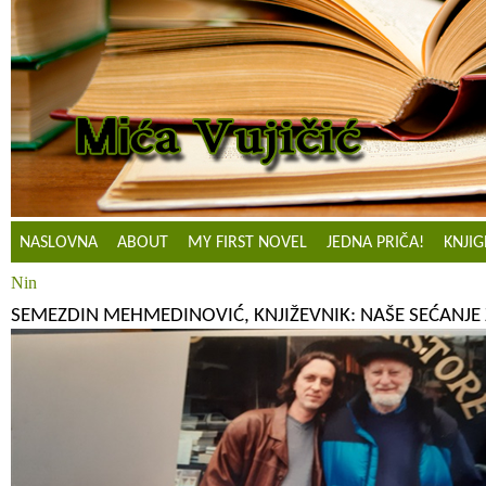
NASLOVNA
ABOUT
MY FIRST NOVEL
JEDNA PRIČA!
KNJIG
Nin
SEMEZDIN MEHMEDINOVIĆ, KNJIŽEVNIK: NAŠE SEĆANJE 