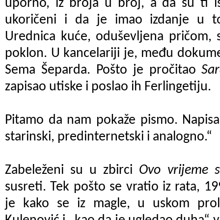
uporno, iz broja u broj, a da su ti is
ukoričeni i da je imao izdanje u 
Urednica kuće, oduševljena pričom, 
poklon. U kancelariji je, među dokum
Sema Šeparda. Pošto je pročitao
Sar
zapisao utiske i poslao ih Ferlingetiju.
Pitamo da nam pokaže pismo. Napisan
starinski, predinternetski i analogno.“
Zabeleženi su u zbirci
Ovo vrijeme 
susreti. Tek pošto se vratio iz rata, 
je kako se iz magle, u uskom prola