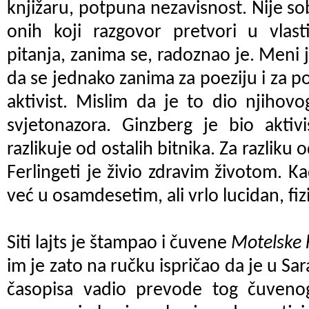
knjižaru, potpuna nezavisnost. Nije s
onih koji razgovor pretvori u vlast
pitanja, zanima se, radoznao je. Meni je
da se jednako zanima za poeziju i za poli
aktivist. Mislim da je to dio njihovog
svjetonazora. Ginzberg je bio aktivi
razlikuje od ostalih bitnika. Za razliku 
Ferlingeti je živio zdravim životom. K
već u osamdesetim, ali vrlo lucidan, fizi
Siti lajts je štampao i čuvene
Motelske 
im je zato na ručku ispričao da je u Sa
časopisa vadio prevode tog čuveno