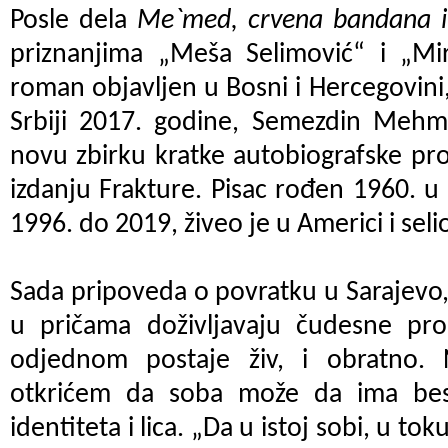
Posle dela
Me`med, crvena bandana i 
priznanjima „Meša Selimović“ i „Mir
roman objavljen u Bosni i Hercegovini,
Srbiji 2017. godine, Semezdin Mehme
novu zbirku kratke autobiografske pr
izdanju Frakture. Pisac rođen 1960. u 
1996. do 2019, živeo je u Americi i seli
Sada pripoveda o povratku u Sarajevo, 
u pričama doživljavaju čudesne pr
odjednom postaje živ, i obratno. 
otkrićem da soba može da ima besk
identiteta i lica. „Da u istoj sobi, u to