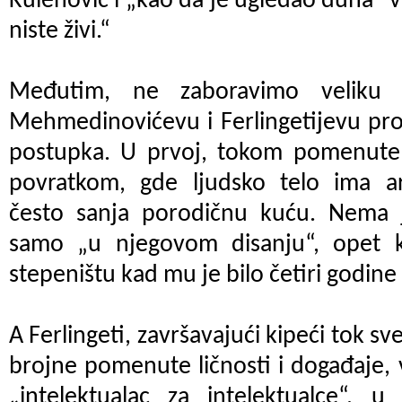
Kulenović i „kao da je ugledao duha“ ve
niste živi.“
Međutim, ne zaboravimo veliku 
Mehmedinovićevu i Ferlingetijevu proz
postupka. U prvoj, tokom pomenute i
povratkom, gde ljudsko telo ima ar
često sanja porodičnu kuću. Nema je
samo „u njegovom disanju“, opet k
stepeništu kad mu je bilo četiri godine
A Ferlingeti, završavajući kipeći tok sv
brojne pomenute ličnosti i događaje, 
„intelektualac za intelektualce“, u