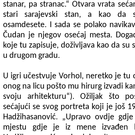
stanar, pa stranac.“ Otvara vrata seća
stari sarajevski stan, a kao da
osamdesete. I sada se polako navikav
Čudan je njegov osećaj mesta. Događa
koje tu zapisuje, doživljava kao da su 
u drugom gradu.
U igri učestvuje Vorhol, neretko je tu
onog na licu pošto mu hirurg izvadi ka
svoju arhitekturu“). Ožiljak što po
sećajući se svog portreta koji je još 1
Hadžihasanović. „Upravo ovdje gdje 
mjestu gdje je iz mene izvađen 