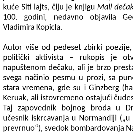
kuće Siti lajts, čiju je knjigu
Mali deča
100. godini, nedavno objavila G
Vladimira Kopicla.
Autor više od pedeset zbirki poezije, 
politički aktivista – rukopis je 
napuštenom dečaku, ali je brzo presta
svega načinio pesmu u prozi, sa puno
stara vremena, gde su i Ginzberg (h
Keruak, ali istovremeno ostajući čude
Taj zapovednik bojnog broda u D
učesnik iskrcavanja u Normandiji („u
prevrnuo“), svedok bombardovanja Naga