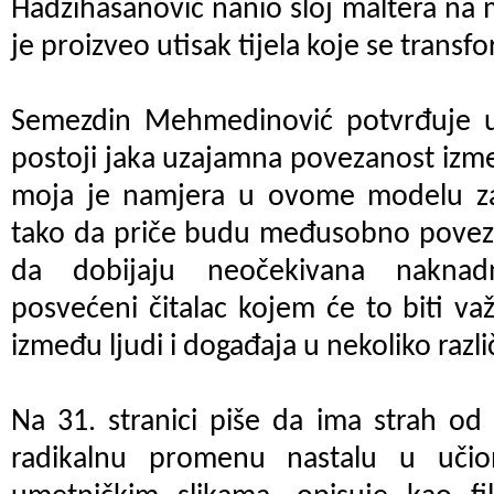
Hadžihasanović nanio sloj maltera na m
je proizveo utisak tijela koje se transf
Semezdin Mehmedinović potvrđuje u
postoji jaka uzajamna povezanost izm
moja je namjera u ovome modelu zavr
tako da priče budu međusobno povezan
da dobijaju neočekivana naknadn
posvećeni čitalac kojem će to biti v
između ljudi i događaja u nekoliko različ
Na 31. stranici piše da ima strah od 
radikalnu promenu nastalu u učion