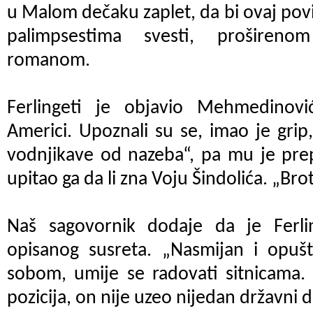
u Malom dečaku zaplet, da bi ovaj povi
palimpsestima svesti, prošireno
romanom.
Ferlingeti je objavio Mehmedinov
Americi. Upoznali su se, imao je grip,
vodnjikave od nazeba“, pa mu je prep
upitao ga da li zna Voju Šindolića. „Bro
Naš sagovornik dodaje da je Ferlin
opisanog susreta. „Nasmijan i opušt
sobom, umije se radovati sitnicama.
pozicija, on nije uzeo nijedan državni d