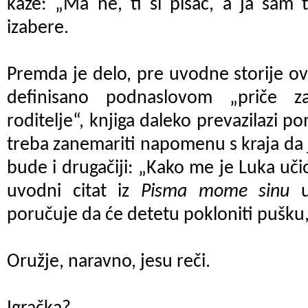
kaže: „Ma ne, ti si pisac, a ja sam 
izabere.
Premda je delo, pre uvodne storije o
definisano podnaslovom „priče 
roditelje“, knjiga daleko prevazilazi 
treba zanemariti napomenu s kraja da
bude i drugačiji: „Kako me je Luka učio
uvodni citat iz
Pisma mome sinu
u
poručuje da će detetu pokloniti pušku, 
Oružje, naravno, jesu reči.