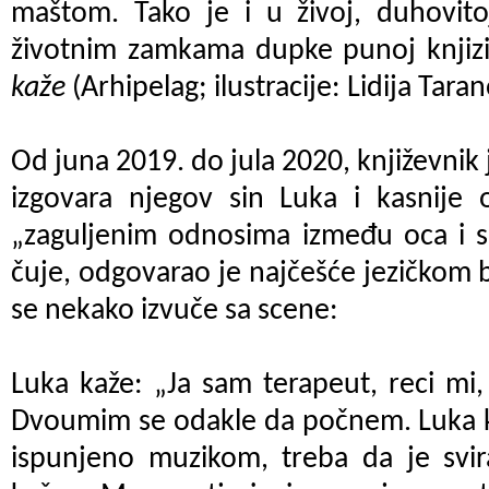
maštom. Tako je i u živoj, duhovitoj
životnim zamkama dupke punoj knjizi
kaže
(Arhipelag; ilustracije: Lidija Taran
Od juna 2019. do jula 2020, književnik 
izgovara njegov sin Luka i kasnije 
„zaguljenim odnosima između oca i s
čuje, odgovarao je najčešće jezičkom
se nekako izvuče sa scene:
Luka kaže: „Ja sam terapeut, reci mi,
Dvoumim se odakle da počnem. Luka ka
ispunjeno muzikom, treba da je svira