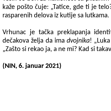
kaže pošto čuje: „Tatice, gde ti je telo
rasparenih delova iz kutije sa lutkama.
Vrhunac je tačka preklapanja ident
dečakova želja da ima
dvojnika
! „Luka 
„Zašto si rekao ja, a ne mi? Kad si takav
(NIN, 6. januar 2021)