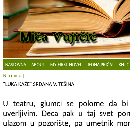
NASLOVNA
ABOUT
MY FIRST NOVEL
JEDNA PRIČA!
KNJIG
Nin (proza)
"LUKA KAŽE" SRĐANA V. TEŠINA
U teatru, glumci se polome da bi i
uverljivim. Deca pak u taj svet po
ulazom u pozorište, pa umetnik mor