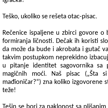
Igračka?
Teško, ukoliko se rešeta otac-pisac.
Rečenice ispaljene u zbirci govore 
formiranja ličnosti. Dečak ih koristi 
da može da bude i akrobata i gutač vat
takvim postupkom neprekidno izbacuje
u pitanje identitet sagovornika sa
magičnih moći. Naš pisac („Šta si
mađioničar?“) zna koliko izgovorene st
teže!
Tešin se bori za naklonost sa plišanim