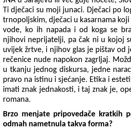
JNA u Sarajevu ili već gdje hoćete, Slove
Ti dječaci su moji junaci. Dječaci po l
trnopoljskim, dječaci u kasarnama koji n
vode, ko ih napada i od koga se bra
njihovi neprijatelji, pa čak ni u kojoj 
uvijek žrtve, i njihov glas je pištav o
rečenice nude napokon zagrljaj. Mož
u tkanju jednog diskursa, jedne naraci
pravo na istinu i sjećanje. Etika i est
imati znak jednakosti, i taj znak je, op
romana.
Brzo menjate pripovedače kratkih p
odmah nametnula takva forma?