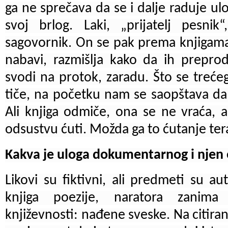
ga ne sprečava da se i dalje raduje ulo
svoj brlog. Laki, „prijatelj pesnik
sagovornik. On se pak prema knjigama
nabavi, razmišlja kako da ih prepro
svodi na protok, zaradu. Što se trećeg
tiče, na početku nam se saopštava da 
Ali knjiga odmiče, ona se ne vraća,
odsustvu ćuti. Možda ga to ćutanje tera
Kakva je uloga dokumentarnog i njen 
Likovi su fiktivni, ali predmeti su au
knjiga poezije, naratora zanima 
književnosti: nađene sveske. Na citiran