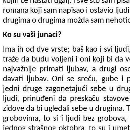
kojih će nastati ugalj.
I sve što sam pis
romana koji sam napisao i ostavio ljud
drugima o drugima možda sam nehotice
Ko su vaši junaci?
Ima ih od dve vrste; baš kao i svi ljudi
traže da budu voljeni i oni koji bi da v
najvažnije primati ljubav, a drugi os
davati ljubav. Oni se sreću, gube i 
jedni druge zagonetajući sebe u drug
ljudi, prinuđeni da preskaču stavove
zidove da bi ugledali sebe u drugima. T
grobovima, to si i ljudi bez grobova, 
jednog strašnog oktobra, to su i umet