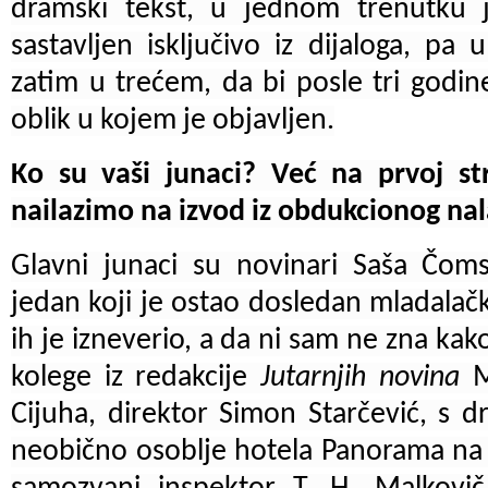
dramski tekst, u jednom trenutku 
sastavljen isključivo iz dijaloga, p
zatim u trećem, da bi posle tri godi
oblik u kojem je objavljen.
Ko su vaši junaci? Već na prvoj st
nailazimo na izvod iz obdukcionog nal
Glavni junaci su novinari Saša Čomsk
jedan koji je ostao dosledan mladalačk
ih je izneverio, a da ni sam ne zna kako
kolege iz redakcije
Jutarnjih novina
Ma
Cijuha, direktor Simon Starčević, s d
neobično osoblje hotela Panorama na M