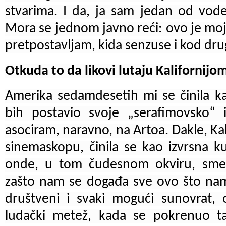
stvarima.
I da, ja sam jedan od vode
Mora se jednom javno reći: ovo je moja 
pretpostavljam, kida senzuse i kod dru
Otkuda to da likovi lutaju Kalifornijo
Amerika sedamdesetih mi se činila ka
bih postavio svoje „serafimovsko“ i
asociram, naravno, na Artoa. Dakle, Kali
sinemaskopu, činila se kao izvrsna ku
onde, u tom čudesnom okviru, smes
zašto nam se događa sve ovo što nam
društveni i svaki mogući sunovrat, 
ludački metež, kada se pokrenuo t