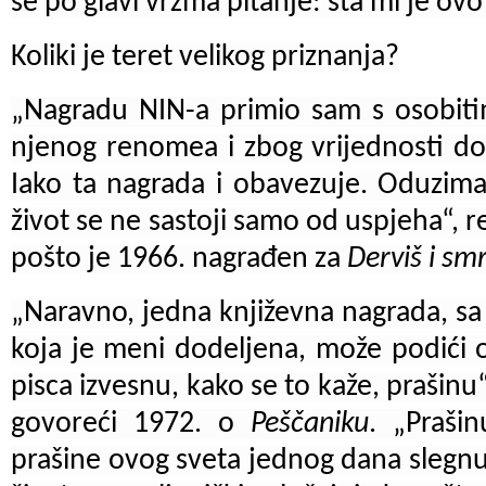
se po glavi vrzma pitanje: šta mi je ovo 
Koliki je teret velikog priznanja?
„Nagradu NIN-a primio sam s osobiti
njenog renomea i zbog vrijednosti do
Iako ta nagrada i obavezuje. Oduzim
život se ne sastoji samo od uspjeha“, 
pošto je 1966. nagrađen za
Derviš i sm
„Naravno, jedna književna nagrada, sa
koja je meni dodeljena, može podići 
pisca izvesnu, kako se to kaže, prašinu“
govoreći 1972. o
Peščaniku
. „Praši
prašine ovog sveta jednog dana slegnuti