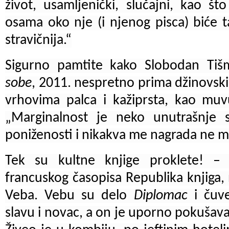
život, usamljenički, slučajni, kao št
osama oko nje (i njenog pisca) biće ta
stravičnija.“
Sigurno pamtite kako Slobodan Ti
sobe
, 2011. nespretno prima džinovski
vrhovima palca i kažiprsta, kao muv
„Marginalnost je neko unutrašnje 
poniženosti i nikakva me nagrada ne mož
Tek su kultne knjige proklete! –
francuskog časopisa Republika knjiga,
Veba. Vebu su delo
Diplomac
i čuv
slavu i novac, a on je uporno pokušava