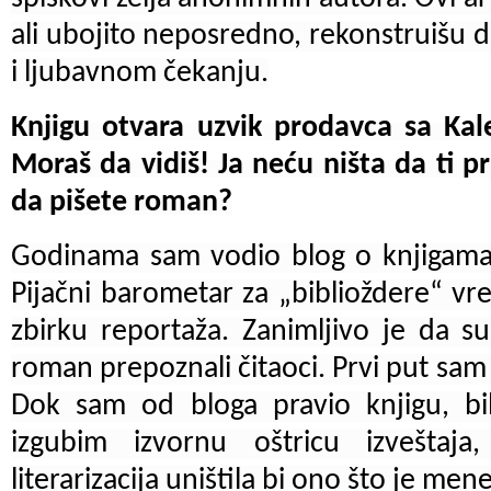
ali ubojito neposredno, rekonstruišu d
i ljubavnom čekanju.
Knjigu otvara uzvik prodavca sa Kale
Moraš da vidiš! Ja neću ništa da ti p
da pišete roman?
Godinama sam vodio blog o knjigama
Pijačni barometar za „biblioždere“ v
zbirku reportaža. Zanimljivo je da s
roman prepoznali čitaoci. Prvi put sam
Dok sam od bloga pravio knjigu, b
izgubim izvornu oštricu izveštaja
literarizacija uništila bi ono što je me