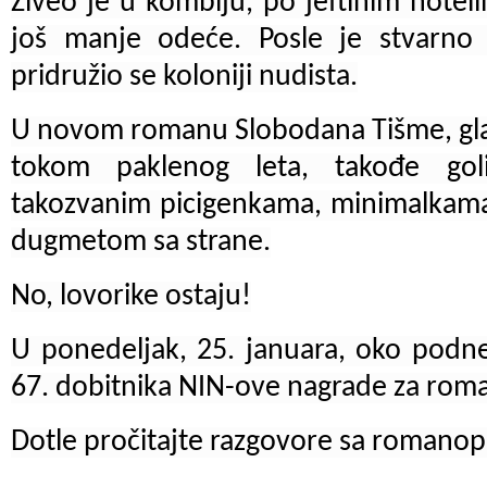
Živeo je u kombiju, po jeftinim hotel
još manje odeće. Posle je stvarno
pridružio se koloniji nudista.
U novom romanu Slobodana Tišme, gla
tokom paklenog leta, takođe gol
takozvanim picigenkama, minimalkama
dugmetom sa strane.
No, lovorike ostaju!
U ponedeljak, 25. januara, oko podnev
67. dobitnika NIN-ove nagrade za rom
Dotle pročitajte razgovore sa romanopi