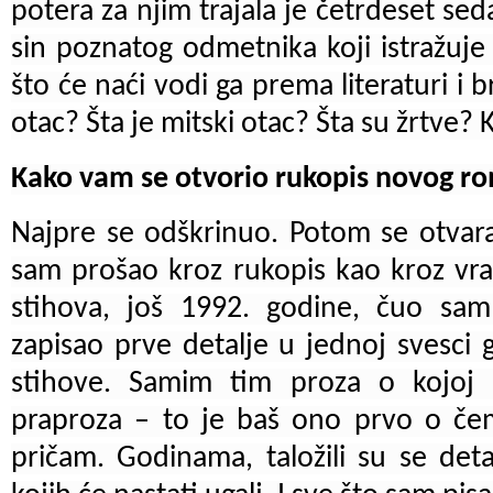
potera za njim trajala je četrdeset se
sin poznatog odmetnika koji istražuj
što će naći vodi ga prema literaturi i 
otac? Šta je mitski otac? Šta su žrtve? 
Kako vam se otvorio rukopis novog r
Najpre se odškrinuo. Potom se otvar
sam prošao kroz rukopis kao kroz vra
stihova, još 1992. godine, čuo sa
zapisao prve detalje u jednoj svesci
stihove. Samim tim proza o kojoj 
praproza – to je baš ono prvo o č
pričam. Godinama, taložili su se deta