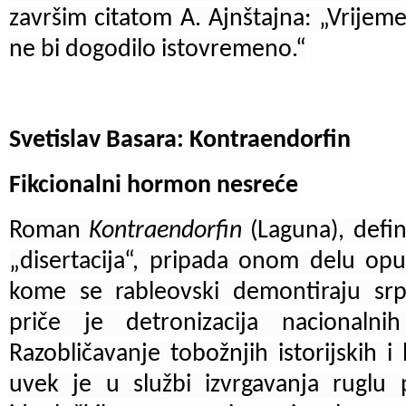
završim citatom A. Ajnštajna: „Vrijem
ne bi dogodilo istovremeno.“
Svetislav Basara: Kontraendorfin
Fikcionalni hormon nesreće
Roman
Kontraendorfin
(Laguna), defi
„disertacija“, pripada onom delu opu
kome se rableovski demontiraju srps
priče je detronizacija nacionalni
Razobličavanje tobožnjih istorijskih i
uvek je u službi izvrgavanja ruglu 