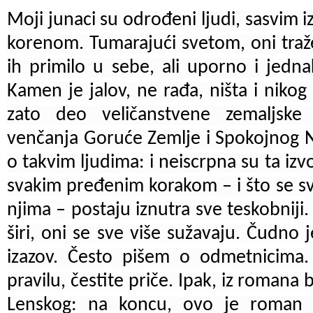
Moji junaci su odrođeni ljudi, sasvim iz
korenom. Tumarajući svetom, oni traž
ih primilo u sebe, ali uporno i jed
Kamen je jalov, ne rađa, ništa i nikog
zato deo veličanstvene zemaljske 
venčanja Goruće Zemlje i Spokojnog 
o takvim ljudima: i neiscrpna su ta izvor
svakim pređenim korakom – i što se sv
njima – postaju iznutra sve teskobniji.
širi, oni se sve više sužavaju. Čudno j
izazov. Često pišem o odmetnicima.
pravilu, čestite priče. Ipak, iz romana 
Lenskog: na koncu, ovo je roman