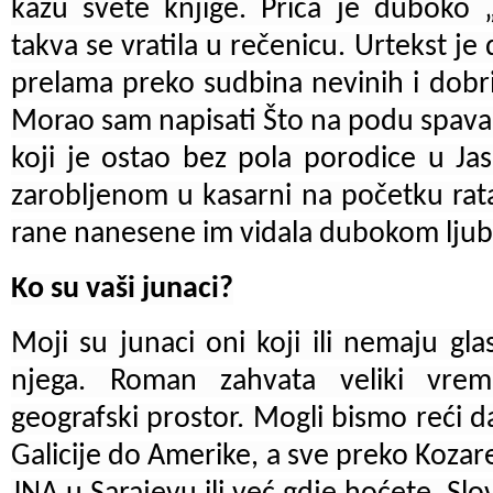
kažu svete knjige. Priča je duboko 
takva se vratila u rečenicu. Urtekst je 
prelama preko sudbina nevinih i dobrih
Morao sam napisati Što na podu spava
koji je ostao bez pola porodice u J
zarobljenom u kasarni na početku rata,
rane nanesene im vidala dubokom ljuba
Ko su vaši junaci?
Moji su junaci oni koji ili nemaju gla
njega. Roman zahvata veliki vreme
geografski prostor. Mogli bismo reći d
Galicije do Amerike, a sve preko Kozar