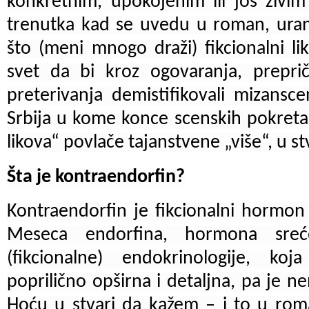
konkretnim, upokojenim ili još živi
trenutka kad se uvedu u roman, uranj
što (meni mnogo draži) fikcionalni lik
svet da bi kroz ogovaranja, preprič
preterivanja demistifikovali mizansc
Srbija u kome konce scenskih pokreta (
likova“ povlače tajanstvene „više“, u stv
Šta je kontraendorfin?
Kontraendorfin je fikcionalni hormon
Meseca endorfina, hormona sreć
(fikcionalne) endokrinologije, koj
poprilično opširna i detaljna, pa je n
Hoću u stvari da kažem – i to u ro