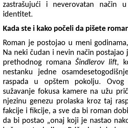
zastrašujući i neverovatan način 
identitet.
Kada ste i kako počeli da pišete roma
Roman je postojao u meni godinama, g
Na neki čudan i nevin način postajao
prethodnog romana
Šindlerov lift
, k
nestanku jedne osamdesetogodišnje
raspada u opštem pokolju. Ovog
sužavanje fokusa kamere na užu prič
njezinu genezu prolaska kroz taj raspa
fakcije i fikcije, a sve da bi roman dobi
da bi postao „onaj koji je nastao nako