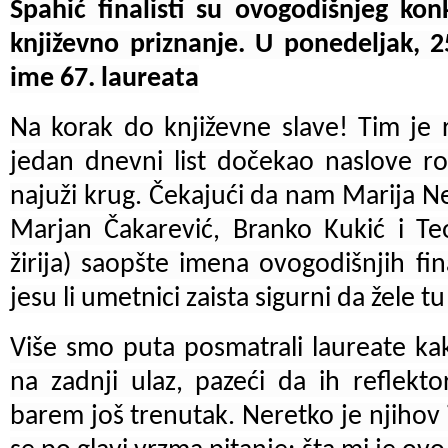
Spahić finalisti su ovogodišnjeg kon
književno priznanje. U ponedeljak, 
ime 67. laureata
Na korak do književne slave! Tim je 
jedan dnevni list dočekao naslove r
najuži krug. Čekajući da nam Marija Ne
Marjan Čakarević, Branko Kukić i Teo
žirija) saopšte imena ovogodišnjih fin
jesu li umetnici zaista sigurni da žele tu
Više smo puta posmatrali laureate ka
na zadnji ulaz, pazeći da ih reflekt
barem još trenutak. Neretko je njihov i