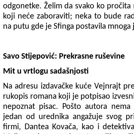
odgonetke. Želim da svako ko pročita
koji neće zaboraviti; neka to bude rad
na putu gde je Sfinga postavila mnoga j
Savo Stijepović: Prekrasne ruševine
Mit u vrtlogu sadašnjosti
Na adresu izdavačke kuće Vejnrajt pres
rukopis romana koji je potpisao izves
nepoznat pisac. Pošto autora nema 
jedan od urednika angažuje svog prij
firmi, Dantea Kovača, kao i detektiv