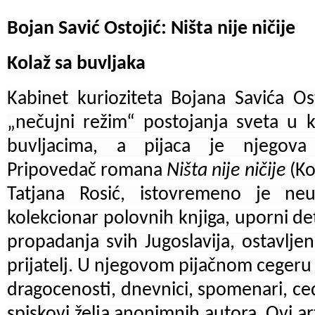
Bojan Savić Ostojić: Ništa nije ničije
Kolaž sa buvljaka
Kabinet kurioziteta Bojana Savića Os
„nečujni režim“ postojanja sveta u k
buvljacima, a pijaca je njegova na
Pripovedač romana
Ništa nije ničije
(Ko
Tatjana Rosić, istovremeno je neu
kolekcionar polovnih knjiga, uporni det
propadanja svih Jugoslavija, ostavljen
prijatelj. U njegovom pijačnom cegeru
dragocenosti, dnevnici, spomenari, cedul
spiskovi želja anonimnih autora. Ovi ar