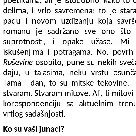
poetikama, ali je istodobno, kako to 
delima, i vrlo savremena: to je sta
padu i novom uzdizanju koja savrš
romanu je sadržano sve ono što 
suprotnosti, i opake užase. Mi
iskušenjima i potragama. No, povrh 
Ruševine
osobito, pune su nekih svečar
daju, u talasima, neku vrstu osunč
Tama i dan, to su mitske tekovine. I
stvaram. Stvaram mitove. Ali, ti mitovi
korespondenciju sa aktuelnim tren
vrtlog sadašnjosti.
Ko su vaši junaci?