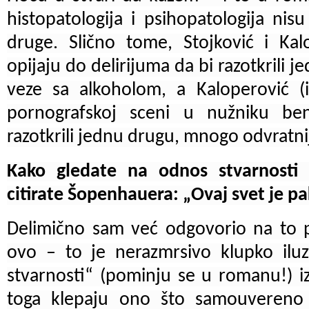
histopatologija i psihopatologija ni
druge. Slično tome, Stojković i Ka
opijaju do delirijuma da bi razotkrili j
veze sa alkoholom, a Kaloperović (
pornografskoj sceni u nužniku b
razotkrili jednu drugu, mnogo odvratni
Kako gledate na odnos stvarnosti 
citirate Šopenhauera: „Ovaj svet je pa
Delimično sam već odgovorio na to p
ovo – to je nerazmrsivo klupko iluzi
stvarnosti“ (pominju se u romanu!) i
toga klepaju ono što samouvereno 