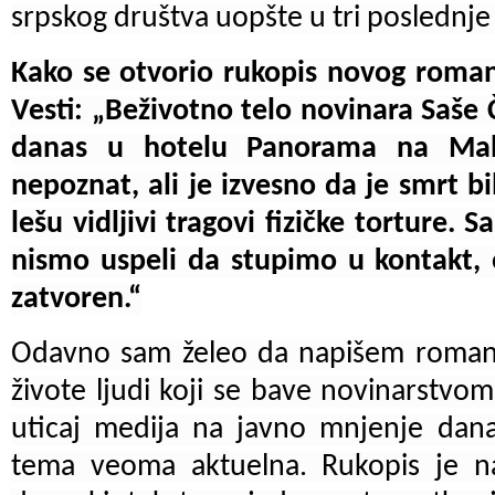
srpskog društva uopšte u tri poslednje
Kako se otvorio rukopis novog roman
Vesti: „Beživotno telo novinara Saš
danas u hotelu Panorama na Malj
nepoznat, ali je izvesno da je smrt bi
lešu vidljivi tragovi fizičke torture.
nismo uspeli da stupimo u kontakt, 
zatvoren.“
Odavno sam želeo da napišem roman o
živote ljudi koji se bave novinarstvom
uticaj medija na javno mnjenje dana
tema veoma aktuelna. Rukopis je 