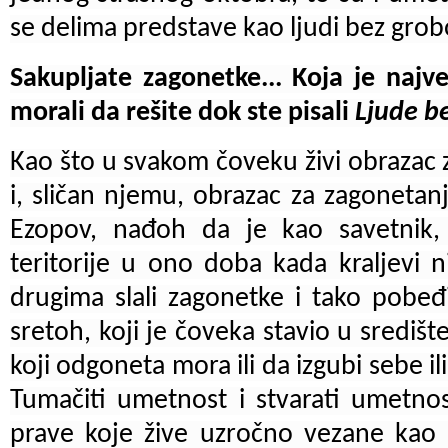
se delima predstave kao ljudi bez grob
Sakupljate zagonetke... Koja je najv
morali da rešite dok ste pisali
Ljude b
Kao što u svakom čoveku živi obrazac 
i, sličan njemu, obrazac za zagonetanj
Ezopov, nađoh da je kao savetnik,
teritorije u ono doba kada kraljevi n
drugima slali zagonetke i tako pobeđiva
sretoh, koji je čoveka stavio u središ
koji odgoneta mora ili da izgubi sebe ili
Tumačiti umetnost i stvarati umetnos
prave koje žive uzročno vezane kao š