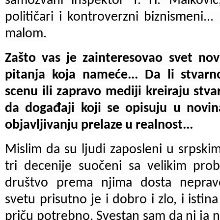
samozvani inspektor T. H. Malkovič
političari i kontroverzni biznismeni..
malom.
Zašto vas je zainteresovao svet no
pitanja koja nameće... Da li stvarn
scenu ili zapravo mediji kreiraju stv
da događaji koji se opisuju u nov
objavljivanju prelaze u realnost...
Mislim da su ljudi zaposleni u srpsk
tri decenije suočeni sa velikim pro
društvo prema njima dosta nepra
svetu prisutno je i dobro i zlo, i istina
priču potrebno. Svestan sam da ni ja 