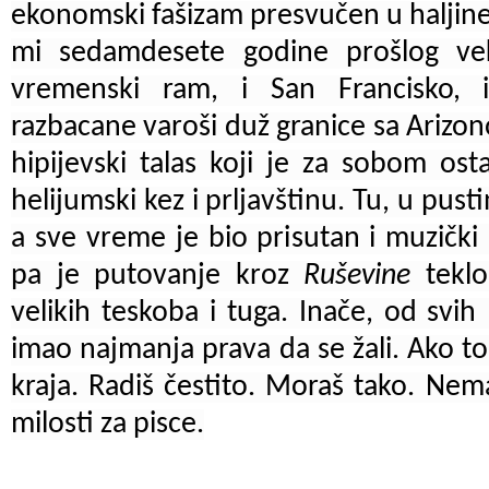
ekonomski fašizam presvučen u haljine 
mi sedamdesete godine prošlog vek
vremenski ram, i San Francisko, 
razbacane varoši duž granice sa Arizono
hipijevski talas koji je za sobom osta
helijumski kez i prljavštinu. Tu, u pust
a sve vreme je bio prisutan i muzičk
pa je putovanje kroz
Ruševine
tekl
velikih teskoba i tuga. Inače, od svih 
imao najmanja prava da se žali.
Ako to
kraja. Radiš čestito. Moraš tako. Nem
milosti za pisce.