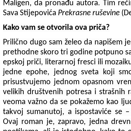
Maligen, da pronađu autora. Tim reči
Sava Stijepovića
Prekrasne ruševine
(De
Kako vam se otvorila ova priča?
Prilično dugo sam želeo da napišem j
prethodne skoro tri godine potpuno sa
epskoj priči, literarnoj fresci ili mozai
jedne epohe, jednog sveta koji smo
prisustvujemo jednom opasnom vrem
velikih društvenih potresa i strašnih ra
veoma važno da se pokažemo kao ljudi
takvoj sumanutoj, a ispostaviće se – 
Ovaj roman je, zapravo, jedna drevna