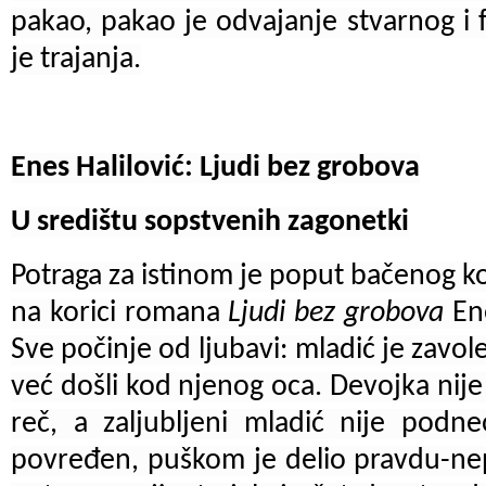
pakao, pakao je odvajanje stvarnog i f
je trajanja.
Enes Halilović: Ljudi bez grobova
U središtu sopstvenih zagonetki
Potraga za istinom je poput bačenog kop
na korici romana
Ljudi bez grobova
En
Sve počinje od ljubavi: mladić je zavole
već došli kod njenog oca. Devojka nij
reč, a zaljubljeni mladić nije podne
povređen, puškom je delio pravdu-ne