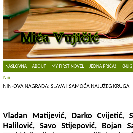
NASLOVNA
ABOUT
MY FIRST NOVEL
JEDNA PRIČA!
KNJIG
Nin
NIN-OVA NAGRADA: SLAVA I SAMOĆA NAJUŽEG KRUGA
Vladan Matijević, Darko Cvijetić, S
Halilović, Savo Stijepović, Bojan S