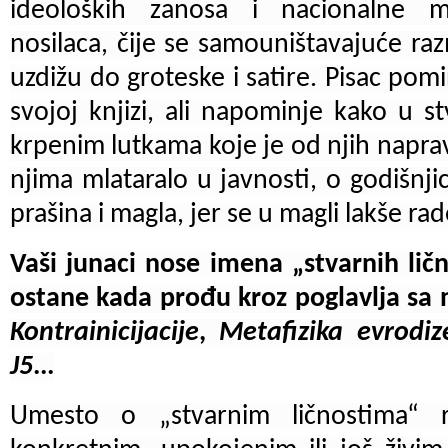
ideoloških zanosa i nacionalne m
nosilaca, čije se samouništavajuće raz
uzdižu do groteske i satire. Pisac pomi
svojoj knjizi, ali napominje kako u st
krpenim lutkama koje je od njih napra
njima mlataralo u javnosti, o godišnj
prašina i magla, jer se u magli lakše ra
Vaši junaci nose imena „stvarnih lično
ostane kada prođu kroz poglavlja sa
Kontrainicijacije
,
Metafizika evrodiz
J5
...
Umesto o „stvarnim ličnostima“ 