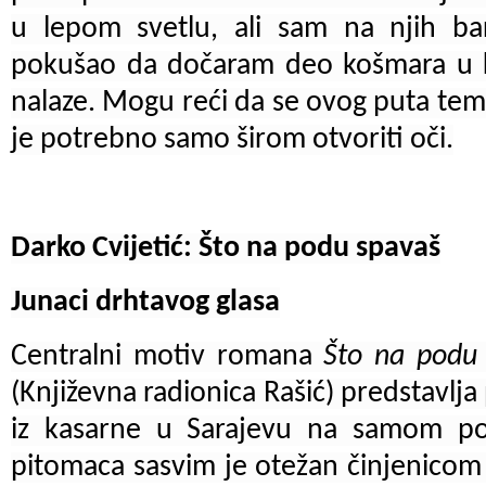
u lepom svetlu, ali sam na njih b
pokušao da dočaram deo košmara u 
nalaze. Mogu reći da se ovog puta te
je potrebno samo širom otvoriti oči.
Darko Cvijetić: Što na podu spavaš
Junaci drhtavog glasa
Centralni motiv romana
Što na podu
(Književna radionica Rašić) predstavlj
iz kasarne u Sarajevu na samom po
pitomaca sasvim je otežan činjenicom