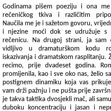
Godinama pišem poeziju i ona me n
rečeničkog tkiva i različitim pripo
Naučila me je i sažetom govoru, vrijed
i njezine moći dok se udružuje s 
rečenicu. Na drugoj strani, ja sam d
vidljivo u dramaturškom kodu ro
iskazivanja i dramatskom rasplitanju.
recimo, prije dvadeset godina. Ro
promijenila, kao i sve oko nas, želio
postignem dinamiku koja vas prikuje
vam drži pažnju i ne pušta prije završ
je takva taktika dvosjekli mač, ali samur
duboku koncentraciju i jasan i nepr