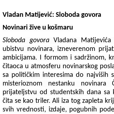
Vladan Matijević: Sloboda govora
Novinari žive u košmaru
Sloboda govora
Vladana Matijevića
ubistvu novinara, izneverenom prijat
ambicijama. I formom i sadržinom, kn
čitaoca u atmosferu novinarskog posla
sa političkim interesima do najviših s
misterioznom nestanku novinara
prijateljstvu od studentskih dana sa
čita se kao triler. Ali iza tog zapleta kr
svih vrednosti, izdaje, pogubnih pode