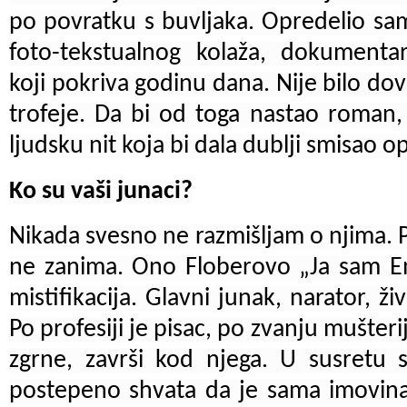
po povratku s buvljaka. Opredelio sa
foto-tekstualnog kolaža, dokumentar
koji pokriva godinu dana. Nije bilo dov
trofeje. Da bi od toga nastao roma
ljudsku nit koja bi dala dublji smisao o
Ko su vaši junaci?
Nikada svesno ne razmišljam o njima.
ne zanima. Ono Floberovo „Ja sam E
mistifikacija. Glavni junak, narator, ž
Po profesiji je pisac, po zvanju mušteri
zgrne, završi kod njega. U susretu s
postepeno shvata da je sama imovina