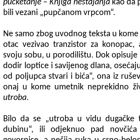
pucketanje
–
Knjiga nestajanja
kao da p
bili vezani „pupčanom vrpcom“.
Ne samo zbog uvodnog teksta u kome 
otac vezivao tranzistor za konopac,
svoju sobu, u porodilištu. Dok opisuje k
dodir loptice i savijenog dlana, oseća
od poljupca stvari i bića“, ona iz rušev
onaj u kome umetnik neprekidno živ
utroba
.
Bilo da se „utroba u vidu dugačke 
dubinu“, ili odjeknuo pad novčića