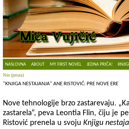
NASLOVNA
ABOUT
MY FIRST NOVEL
JEDNA PRIČA!
KNJIG
Nin (proza)
"KNJIGA NESTAJANJA" ANE RISTOVIĆ: PRE NOVE ERE
Nove tehnologije brzo zastarevaju. „K
zastarela“, peva Leontia Flin, čiju je p
Ristović prenela u svoju
Knjigu nestaj