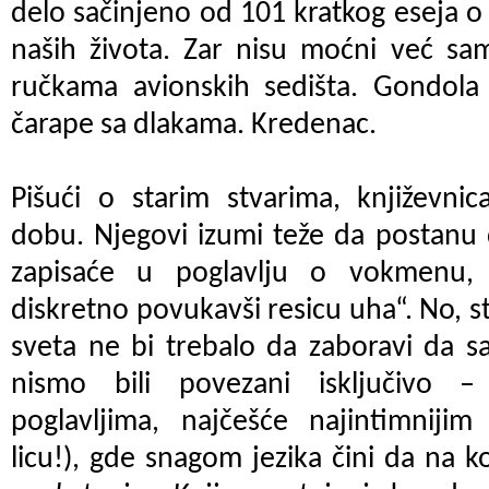
delo sačinjeno od 101 kratkog eseja o
naših života. Zar nisu moćni već sam
ručkama avionskih sedišta. Gondola 
čarape sa dlakama. Kredenac.
Pišući o starim stvarima, književn
dobu. Njegovi izumi teže da postanu 
zapisaće u poglavlju o vokmenu, „
diskretno povukavši resicu uha“. No, 
sveta ne bi trebalo da zaboravi da 
nismo bili povezani isključivo 
poglavljima, najčešće najintimniji
licu!), gde snagom jezika čini da na ko