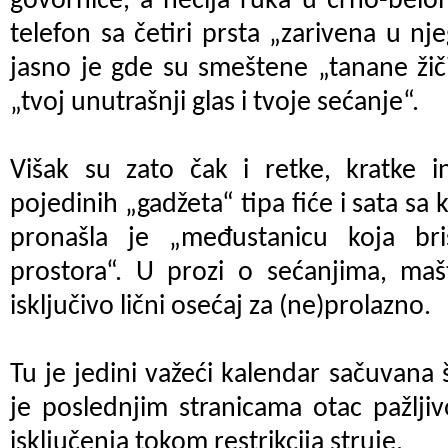
govornice, a nečija ruka u crno-belom
telefon sa četiri prsta „zarivena u 
jasno je gde su smeštene „tanane žiči
„tvoj unutrašnji glas i tvoje sećanje“.
Višak su zato čak i retke, kratke i
pojedinih „gadžeta“ tipa fiće i sata sa
pronašla je „međustanicu koja b
prostora“. U prozi o sećanjima, mašt
isključivo lični osećaj za (ne)prolazno.
Tu je jedini važeći kalendar sačuvana 
je poslednjim stranicama otac pažlji
isključenja tokom restrikcija struje.